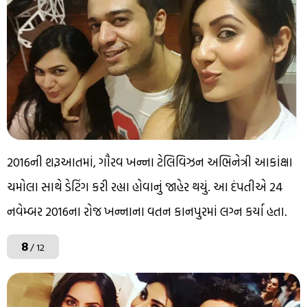
2016ની શરૂઆતમાં, ગૌરવ ખન્ના ટેલિવિઝન અભિનેત્રી આકાંક્ષા
ચમોલા સાથે ડેટિંગ કરી રહ્યા હોવાનું જાહેર થયું. આ દંપતીએ 24
નવેમ્બર 2016ના રોજ ખન્નાના વતન કાનપુરમાં લગ્ન કર્યા હતા.
8
/ 12