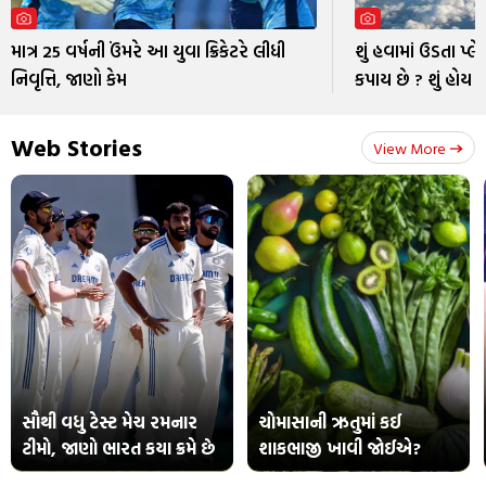
માત્ર 25 વર્ષની ઉંમરે આ યુવા ક્રિકેટરે લીધી
શું હવામાં ઉડતા પ્લે
નિવૃત્તિ, જાણો કેમ
કપાય છે ? શું હોય 
Web Stories
View More
સૌથી વધુ ટેસ્ટ મેચ રમનાર
ચોમાસાની ઋતુમાં કઈ
ટીમો, જાણો ભારત કયા ક્રમે છે
શાકભાજી ખાવી જોઈએ?