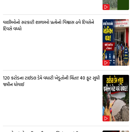
વાલીઓનો સરકારી શાળાઓ પ્રત્યેનો વિશ્વાસ હવે દિવસેને
દિવસે વધ્યો
₹120 કરોડના ટાઈડલ ડેમે વધારી ખેડૂતોની ચિંતા! 40 ફૂટ સુધી
જમીન ધોવાઈ