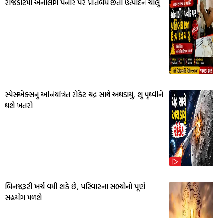
રાજકોટમાં એનાલૉગ પનીર પર પ્રતિબંધ છતાં ઉત્પાદન ચાલુ
સ્પેસએક્સનું અનિયંત્રિત રોકેટ ચંદ્ર સાથે અથડાયું, શુ પૃથ્વીને
થશે ખતરો
બિનજરૂરી ખર્ચ વધી શકે છે, પરિવારના સભ્યોનો પૂર્ણ
સહયોગ મળશે