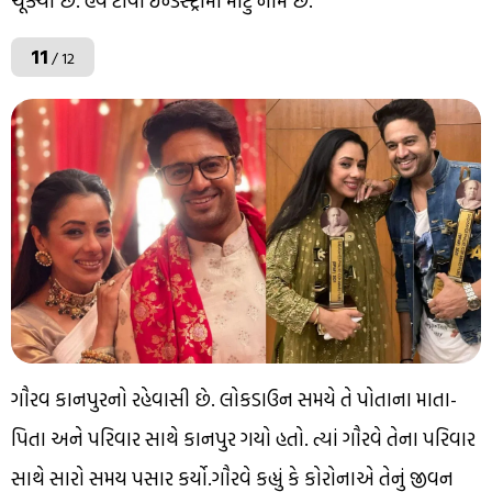
ચૂક્યો છે. હવે ટીવી ઈન્ડસ્ટ્રીમાં મોટું નામ છે.
11
/ 12
ગૌરવ કાનપુરનો રહેવાસી છે. લોકડાઉન સમયે તે પોતાના માતા-
પિતા અને પરિવાર સાથે કાનપુર ગયો હતો. ત્યાં ગૌરવે તેના પરિવાર
સાથે સારો સમય પસાર કર્યો.ગૌરવે કહ્યું કે કોરોનાએ તેનું જીવન