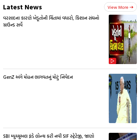
Latest News
View More
વરસાદના કારણે ખેડૂતોની ચિંતામાં વધારો, કિશાન સંઘનો
ગ્રાઉન્ડ સર્વે
GenZ અંગે મોહન ભાગવતનું મોટું નિવેદન
SBI મ્યુચ્યુઅલ ફંડે લોન્ચ કરી નવી SIF સ્ટ્રેટેજી, જાણો