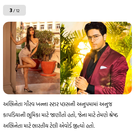
3
/ 12
અભિનેતા ગૌરવ ખન્ના સ્ટાર પ્લસની અનુપમામાં અનુજ
કાપડિયાની ભૂમિકા માટે જાણીતો હતો, જેના માટે તેમણે શ્રેષ્ઠ
અભિનેતા માટે ભારતીય ટેલી એવોર્ડ જીત્યો હતો.