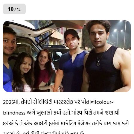
10
/ 12
2025માં, તેમણે સેલિબ્રિટી માસ્ટરશેફ પર પોતાનાcolour-
blindness અંગે ખુલાસો કર્યો હતો.ગૌરવ વિશે તમને જણાવી
દઈએ કે તે એક આઈટી ફર્મમાં માર્કેટિંગ મેનેજર તરીકે પણ કામ કરી