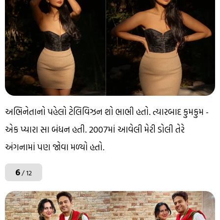
અભિનેતાનો પહેલો ટેલિવિઝન શો ભાભી હતો. ત્યારબાદ કુમકુમ -
એક પ્યારા સા બંધન હતી. 2007માં આવેલી મેરી ડોલી તેરે
અંગનામાં પણ જોવા મળ્યો હતો.
6
/ 12