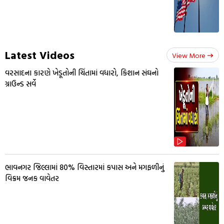
Latest Videos
View More
વરસાદના કારણે ખેડૂતોની ચિંતામાં વધારો, કિશાન સંઘનો
ગ્રાઉન્ડ સર્વે
ભાવનગર જિલ્લામાં 80% વિસ્તારમાં કપાસ અને મગફળીનું
વિક્રમ જનક વાવેતર