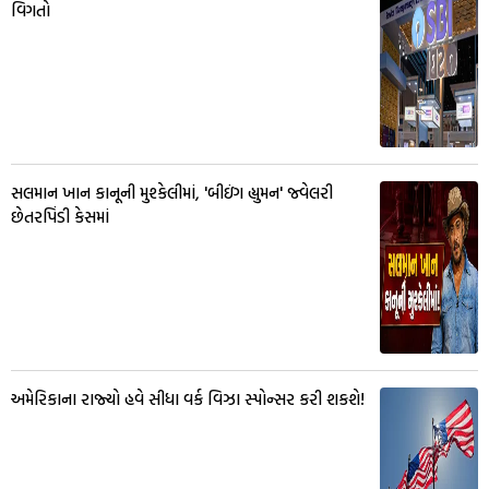
વિગતો
સલમાન ખાન કાનૂની મુશ્કેલીમાં, 'બીઇંગ હ્યુમન' જ્વેલરી
છેતરપિંડી કેસમાં
અમેરિકાના રાજ્યો હવે સીધા વર્ક વિઝા સ્પોન્સર કરી શકશે!