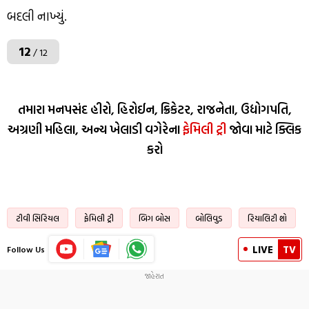
બદલી નાખ્યું.
12
/ 12
તમારા મનપસંદ હીરો, હિરોઈન, ક્રિકેટર, રાજનેતા, ઉદ્યોગપતિ,
અગ્રણી મહિલા, અન્ય ખેલાડી વગેરેના
ફેમિલી ટ્રી
જોવા માટે ક્લિક
કરો
ટીવી સિરિયલ
ફેમિલી ટ્રી
બિગ બોસ
બોલિવુડ
રિયાલિટી શો
LIVE
TV
Follow Us