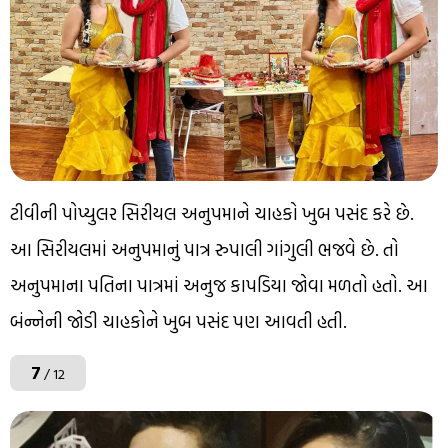
ટીવીની પોપ્યુલર સિરીયલ અનુપમાને ચાહકો ખુબ પસંદ કરે છે.
આ સિરીયલમાં અનુપમાનું પાત્ર રુપાલી ગાંગુલી ભજવે છે. તો
અનુપમાના પતિના પાત્રમાં અનુજ કાપડિયા જોવા મળતો હતો. આ
બંન્નેની જોડી ચાહકોને ખુબ પસંદ પણ આવતી હતી.
7
/ 12