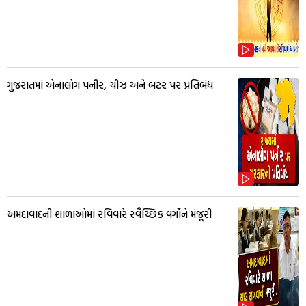
ગુજરાતમાં એનાલોગ પનીર, ચીઝ અને બટર પર પ્રતિબંધ
અમદાવાદની શાળાઓમાં રવિવારે સ્વૈચ્છિક વર્ગોને મંજૂરી