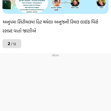
અનુપમા સિરીયલમાં હિટ થયેલા અનુજની રિયલ લાઈફ વિશે
રસપ્રદ વાતો જાણીએ
2
/ 12