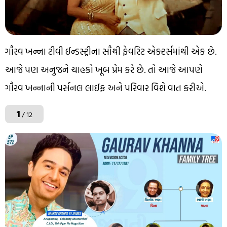
ગૌરવ ખન્ના ટીવી ઈન્ડસ્ટ્રીના સૌથી ફેવરિટ એક્ટર્સમાંથી એક છે.
આજે પણ અનુજને ચાહકો ખૂબ પ્રેમ કરે છે. તો આજે આપણે
ગૌરવ ખન્નાની પર્સનલ લાઈફ અને પરિવાર વિશે વાત કરીએ.
1
/ 12