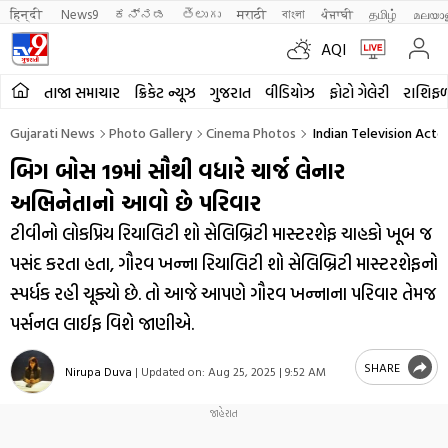
हिन्दी 
News9
ಕನ್ನಡ
తెలుగు
मराठी
বাংলা
ਪੰਜਾਬੀ
தமிழ்
മലയാ
AQI
તાજા સમાચાર
ક્રિકેટ ન્યૂઝ
ગુજરાત
વીડિયોઝ
ફોટો ગેલેરી
રાશિફ
Gujarati News
Photo Gallery
Cinema Photos
Indian Television Acto
બિગ બોસ 19માં સૌથી વધારે ચાર્જ લેનાર
અભિનેતાનો આવો છે પરિવાર
ટીવીનો લોકપ્રિય રિયાલિટી શો સેલિબ્રિટી માસ્ટરશેફ ચાહકો ખૂબ જ
પસંદ કરતા હતા, ગૌરવ ખન્ના રિયાલિટી શો સેલિબ્રિટી માસ્ટરશેફનો
સ્પર્ધક રહી ચૂક્યો છે. તો આજે આપણે ગૌરવ ખન્નાના પરિવાર તેમજ
પર્સનલ લાઈફ વિશે જાણીએ.
SHARE
Nirupa Duva
|
Updated on:
Aug 25, 2025 | 9:52 AM