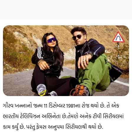
ગૌરવ ખન્નાનો જન્મ 11 ડિસેમ્બર 1981ના રોજ થયો છે. તે એક
ભારતીય ટેલિવિઝન અભિનેતા છે.તેમણે અનેક ટીવી સિરીયલમાં
કામ કર્યું છે. પરંતુ ફેમસ અનુપમા સિરીયલથી થયો છે.