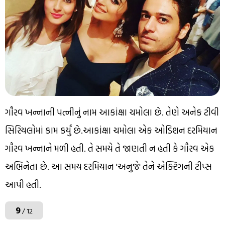
ગૌરવ ખન્નાની પત્નીનું નામ આકાંક્ષા ચમોલા છે. તેણે અનેક ટીવી
સિરિયલોમાં કામ કર્યું છે.આકાંક્ષા ચમોલા એક ઓડિશન દરમિયાન
ગૌરવ ખન્નાને મળી હતી. તે સમયે તે જાણતી ન હતી કે ગૌરવ એક
અભિનેતા છે. આ સમય દરમિયાન 'અનુજે' તેને એક્ટિગની ટીપ્સ
આપી હતી.
9
/ 12