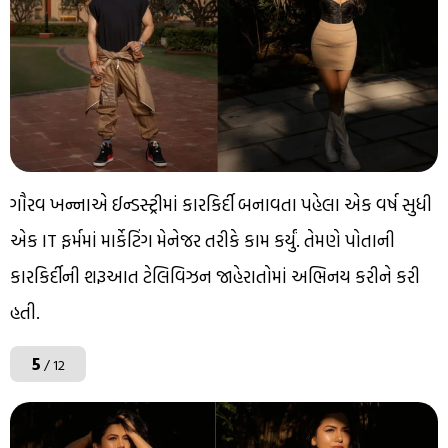
ગૌરવ ખન્નાએ ઈન્ડસ્ટ્રીમાં કારકિર્દી બનાવતા પહેલા એક વર્ષ સુધી
એક IT ફર્મમાં માર્કેટિંગ મેનેજર તરીકે કામ કર્યું. તેમણે પોતાની
કારકિર્દીની શરૂઆત ટેલિવિઝન જાહેરાતોમાં અભિનય કરીને કરી
હતી.
5
/ 12