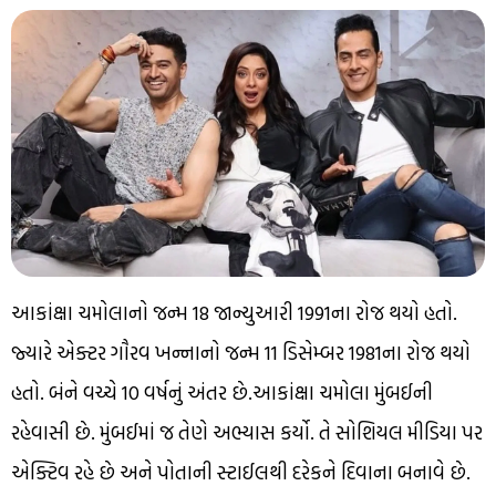
આકાંક્ષા ચમોલાનો જન્મ 18 જાન્યુઆરી 1991ના રોજ થયો હતો.
જ્યારે એક્ટર ગૌરવ ખન્નાનો જન્મ 11 ડિસેમ્બર 1981ના રોજ થયો
હતો. બંને વચ્ચે 10 વર્ષનું અંતર છે.આકાંક્ષા ચમોલા મુંબઈની
રહેવાસી છે. મુંબઈમાં જ તેણે અભ્યાસ કર્યો. તે સોશિયલ મીડિયા પર
એક્ટિવ રહે છે અને પોતાની સ્ટાઈલથી દરેકને દિવાના બનાવે છે.