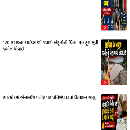
₹120 કરોડના ટાઈડલ ડેમે વધારી ખેડૂતોની ચિંતા! 40 ફૂટ સુધી
જમીન ધોવાઈ
રાજકોટમાં એનાલૉગ પનીર પર પ્રતિબંધ છતાં ઉત્પાદન ચાલુ