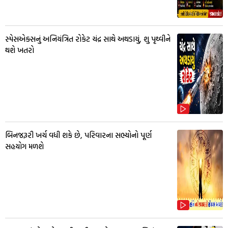
સ્પેસએક્સનું અનિયંત્રિત રોકેટ ચંદ્ર સાથે અથડાયું, શુ પૃથ્વીને
થશે ખતરો
બિનજરૂરી ખર્ચ વધી શકે છે, પરિવારના સભ્યોનો પૂર્ણ
સહયોગ મળશે