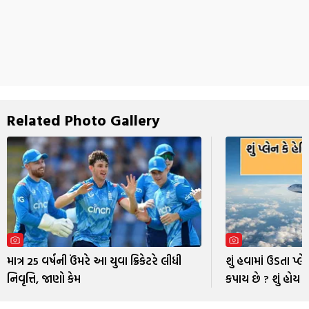
Related Photo Gallery
માત્ર 25 વર્ષની ઉંમરે આ યુવા ક્રિકેટરે લીધી
શું હવામાં ઉડતા પ્લે
નિવૃત્તિ, જાણો કેમ
કપાય છે ? શું હોય 