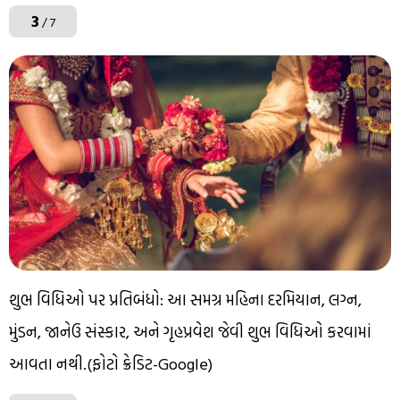
3
/ 7
શુભ વિધિઓ પર પ્રતિબંધો: આ સમગ્ર મહિના દરમિયાન, લગ્ન,
મુંડન, જાનેઉ સંસ્કાર, અને ગૃહપ્રવેશ જેવી શુભ વિધિઓ કરવામાં
આવતા નથી.(ફોટો ક્રેડિટ-Google)