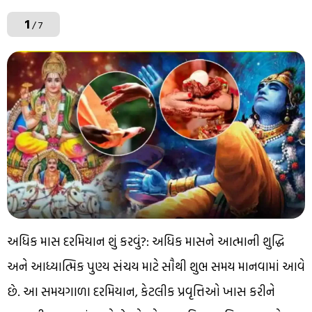
1
/ 7
અધિક માસ દરમિયાન શું કરવું?: અધિક માસને આત્માની શુદ્ધિ
અને આધ્યાત્મિક પુણ્ય સંચય માટે સૌથી શુભ સમય માનવામાં આવે
છે. આ સમયગાળા દરમિયાન, કેટલીક પ્રવૃત્તિઓ ખાસ કરીને