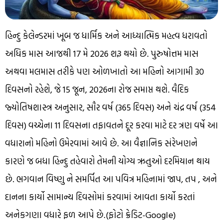
હિન્દુ કેલેન્ડરમાં ખૂબ જ ધાર્મિક અને આધ્યાત્મિક મહત્વ ધરાવતો
અધિક માસ આજથી 17 મે 2026 શરૂ થયો છે. પુરુષોત્તમ માસ
અથવા મલમાસ તરીકે પણ ઓળખાતો આ મહિનો આગામી 30
દિવસનો રહેશે, જે 15 જૂન, 2026ના રોજ સમાપ્ત થશે. વૈદિક
જ્યોતિષશાસ્ત્ર અનુસાર, સૌર વર્ષ (365 દિવસ) અને ચંદ્ર વર્ષ (354
દિવસ) વચ્ચેના 11 દિવસના તફાવતને દૂર કરવા માટે દર ત્રણ વર્ષે આ
વધારાનો મહિનો ઉમેરવામાં આવે છે. આ વૈજ્ઞાનિક સંરેખણને
કારણે જ બધા હિન્દુ તહેવારો તેમની યોગ્ય ઋતુઓ દરમિયાન થાય
છે. ભગવાન વિષ્ણુ ને સમર્પિત આ પવિત્ર મહિનામાં જાપ, તપ , અને
દાનના કાર્યો સામાન્ય દિવસોમાં કરવામાં આવતા કાર્યો કરતાં
અનેકગણા વધારે ફળ આપે છે.(ફોટો ક્રેડિટ-Google)