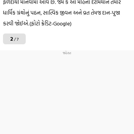
ફળદાયી માનવામાં આવે છે. જેમ કે આ મહિના દરમિયાન તમારે
ધાર્મિક ગ્રંથોનું પઠન, સાત્વિક જીવન અને વ્રત તેમજ દાન-પૂજા
કરવી જોઈએ.(ફોટો ક્રેડિટ-Google)
2
/ 7