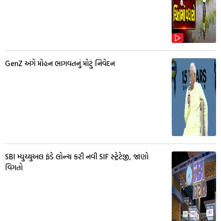
GenZ અંગે મોહન ભાગવતનું મોટું નિવેદન
SBI મ્યુચ્યુઅલ ફંડે લોન્ચ કરી નવી SIF સ્ટ્રેટેજી, જાણો
વિગતો