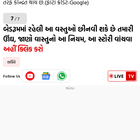
તરફ કેન્દ્રિત થાય છે.(ફોટો ક્રેડિટ-Google)
7
/ 7
બેડરૂમમાં રહેલી આ વસ્તુઓ છીનવી શકે છે તમારી
ઊંઘ, જાણો વાસ્તુનો આ નિયમ, આ સ્ટોરી વાંચવા
અહીં ક્લિક કરો
ભક્તિ
LIVE
TV
Follow Us