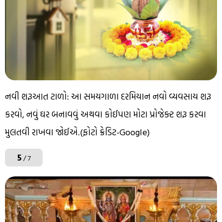
નવી શરૂઆત ટાળો: આ સમયગાળા દરમિયાન નવો વ્યવસાય શરૂ
કરવો, નવું ઘર બનાવવું અથવા કોઈપણ મોટા પ્રોજેક્ટ શરૂ કરવા
મુલતવી રાખવા જોઈએ.(ફોટો ક્રેડિટ-Google)
5
/ 7