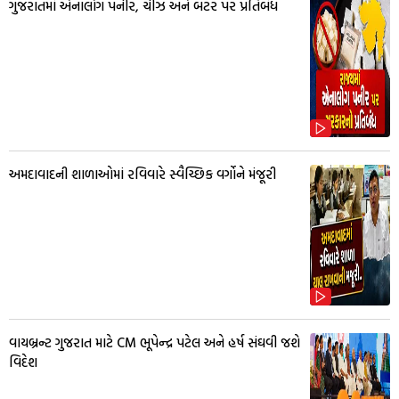
ગુજરાતમાં એનાલોગ પનીર, ચીઝ અને બટર પર પ્રતિબંધ
અમદાવાદની શાળાઓમાં રવિવારે સ્વૈચ્છિક વર્ગોને મંજૂરી
વાયબ્રન્ટ ગુજરાત માટે CM ભૂપેન્દ્ર પટેલ અને હર્ષ સંઘવી જશે
વિદેશ