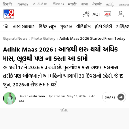
हिन्दी 
News9
ಕನ್ನಡ
తెలుగు
मराठी
বাংলা
ਪੰਜਾਬੀ
தமிழ்
മലയാ
AQI
તાજા સમાચાર
ક્રિકેટ ન્યૂઝ
ગુજરાત
વીડિયોઝ
ફોટો ગેલેરી
રાશિફ
Gujarati News
Photo Gallery
Adhik Maas 2026 Started From Today 1
Adhik Maas 2026 : આજથી શરુ થયો અધિક
માસ, ભૂલથી પણ ના કરતા આ કામો
આજથી 17 મે 2026 શરૂ થયો છે. પુરુષોત્તમ માસ અથવા મલમાસ
તરીકે પણ ઓળખાતો આ મહિનો આગામી 30 દિવસનો રહેશે, જે 15
જૂન, 2026ના રોજ સમાપ્ત થશે.
Devankashi rana
|
Updated on:
May 17, 2026 | 8:47
SHARE
AM