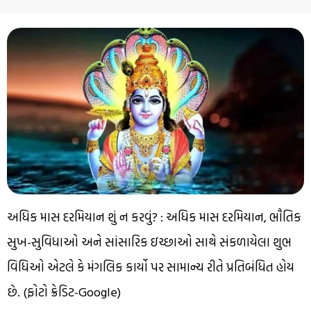
અધિક માસ દરમિયાન શું ન કરવું? : અધિક માસ દરમિયાન, ભૌતિક
સુખ-સુવિધાઓ અને સાંસારિક ઇચ્છાઓ સાથે સંકળાયેલા શુભ
વિધિઓ એટલે કે મંગલિક કાર્યો પર સામાન્ય રીતે પ્રતિબંધિત હોય
છે. (ફોટો ક્રેડિટ-Google)