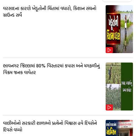
વરસાદના કારણે ખેડૂતોની ચિંતામાં વધારો, કિશાન સંઘનો
ગ્રાઉન્ડ સર્વે
ભાવનગર જિલ્લામાં 80% વિસ્તારમાં કપાસ અને મગફળીનું
વિક્રમ જનક વાવેતર
વાલીઓનો સરકારી શાળાઓ પ્રત્યેનો વિશ્વાસ હવે દિવસેને
દિવસે વધ્યો