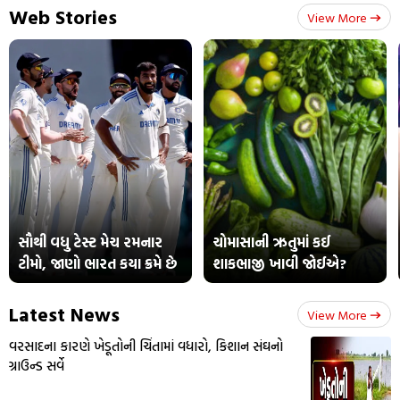
Web Stories
View More
સૌથી વધુ ટેસ્ટ મેચ રમનાર
ચોમાસાની ઋતુમાં કઈ
ટીમો, જાણો ભારત કયા ક્રમે છે
શાકભાજી ખાવી જોઈએ?
Latest News
View More
વરસાદના કારણે ખેડૂતોની ચિંતામાં વધારો, કિશાન સંઘનો
ગ્રાઉન્ડ સર્વે