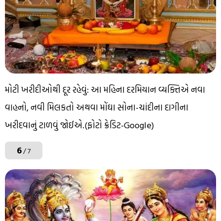
મોટી ખરીદીઓથી દૂર રહેવું: આ મહિના દરમિયાન વ્યક્તિએ નવા
વાહનો, નવી મિલકતો અથવા મોંઘા સોના-ચાંદીના દાગીના
ખરીદવાનું ટાળવું જોઈએ.(ફોટો ક્રેડિટ-Google)
6
/ 7