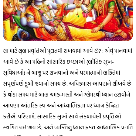
શા માટે શુભ પ્રવૃત્તિઓ મુલતવી રાખવામાં આવે છે? : એવું માનવામાં
આવે છે કે આ મહિનો સાંસારિક ઇચ્છાઓ (ભૌતિક સુખ-
સુવિધાઓ) ને બાજુ પર રાખવાનો અને પરમાત્માની ભક્તિમાં
સંપૂર્ણપણે ડૂબી જવાનો સમય છે. અધિકમાસ આપણને શીખવે છે
કે થોડા સમય માટે બાહ્ય ચમક-મસ્તી અને ગ્લેમરથી ધ્યાન હટાવીને
આપણા આંતરિક સ્વ અને આધ્યાત્મિકતા પર ધ્યાન કેન્દ્રિત
કરીએ. પરિણામે, સાંસારિક સુખો સાથે સંકળાયેલી પ્રવૃત્તિઓ
સ્થગિત થઈ જાય છે, અને વ્યક્તિનું ધ્યાન ફક્ત આધ્યાત્મિક પ્રગતિ