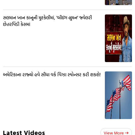
સલમાન ખાન કાનૂની મુશ્કેલીમાં, 'બીઇંગ હ્યુમન' જ્વેલરી
છેતરપિંડી કેસમાં
અમેરિકાના રાજ્યો હવે સીધા વર્ક વિઝા સ્પોન્સર કરી શકશે!
Latest Videos
View More