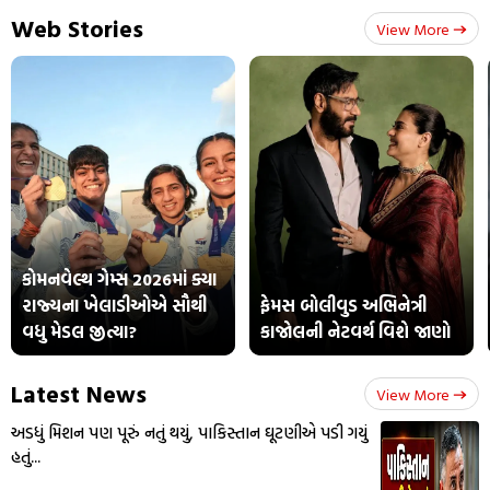
Web Stories
View More
કોમનવેલ્થ ગેમ્સ 2026માં ક્યા
રાજ્યના ખેલાડીઓએ સૌથી
ફેમસ બોલીવુડ અભિનેત્રી
વધુ મેડલ જીત્યા?
કાજોલની નેટવર્થ વિશે જાણો
Latest News
View More
અડધું મિશન પણ પૂરું નતું થયું, પાકિસ્તાન ઘૂટણીએ પડી ગયું
હતું...