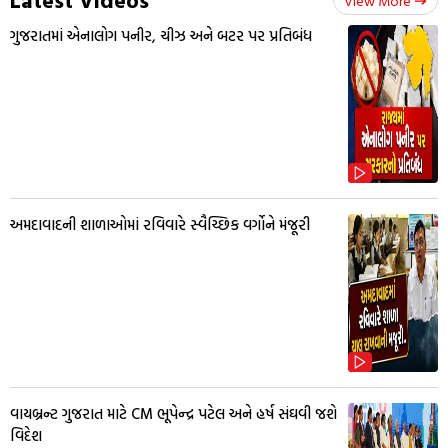
View More
ગુજરાતમાં એનાલોગ પનીર, ચીઝ અને બટર પર પ્રતિબંધ
અમદાવાદની શાળાઓમાં રવિવારે સ્વૈચ્છિક વર્ગોને મંજૂરી
વાયબ્રન્ટ ગુજરાત માટે CM ભૂપેન્દ્ર પટેલ અને હર્ષ સંઘવી જશે
વિદેશ