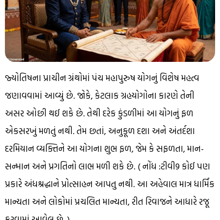
જ્યોતિષના પ્રાચીન ગ્રંથોમાં પંચ મહાપુરુષ યોગનું વિશેષ મહત્વ
જણાવવામાં આવ્યું છે. જોકે, કેટલાક ગ્રહયોગોના કારણે તેની
અસર ઓછી થઈ શકે છે. તેથી દરેક કુંડળીમાં આ યોગનું ફળ
એકસરખું મળતું નથી. તેમ છતાં, અનુકૂળ દશા અને અંતર્દશા
દરમિયાન વ્યક્તિને આ યોગના શુભ ફળ, જેમ કે સફળતા, માન-
સન્માન અને પ્રગતિનો લાભ મળી શકે છે. ( નોંધ :ટીવી9 કોઈ પણ
પ્રકારે અંધશ્રદ્ધાને પ્રોત્સાહન આપતુ નથી. આ અહેવાલ માત્ર ધાર્મિક
માન્યતા અને લોકોમાં પ્રચલિત માન્યતા, રીત રિવાજને આધારે રજૂ
કરવામાં આવેલ છે. )