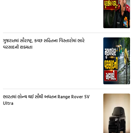
ગુજરાતમાં સૌરાષ્ટ્ર, કચ્છ સહિતના વિસ્તારોમાં ભારે
વરસાદની શક્યતા
ભારતમાં લોન્ચ થઈ સૌથી અદ્યતન Range Rover SV
Ultra