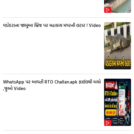
વડોદરાના જાંબુઆ બ્રિજ પર મહાકાય મગરની લટાર ! Video
WhatsApp પર આવતી RTO Challan.apk ફાઈલથી બચો
,જુઓ Video