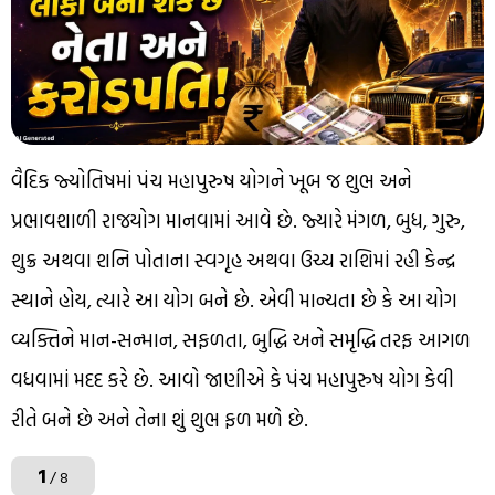
વૈદિક જ્યોતિષમાં પંચ મહાપુરુષ યોગને ખૂબ જ શુભ અને
પ્રભાવશાળી રાજયોગ માનવામાં આવે છે. જ્યારે મંગળ, બુધ, ગુરુ,
શુક્ર અથવા શનિ પોતાના સ્વગૃહ અથવા ઉચ્ચ રાશિમાં રહી કેન્દ્ર
સ્થાને હોય, ત્યારે આ યોગ બને છે. એવી માન્યતા છે કે આ યોગ
વ્યક્તિને માન-સન્માન, સફળતા, બુદ્ધિ અને સમૃદ્ધિ તરફ આગળ
વધવામાં મદદ કરે છે. આવો જાણીએ કે પંચ મહાપુરુષ યોગ કેવી
રીતે બને છે અને તેના શું શુભ ફળ મળે છે.
1
/ 8