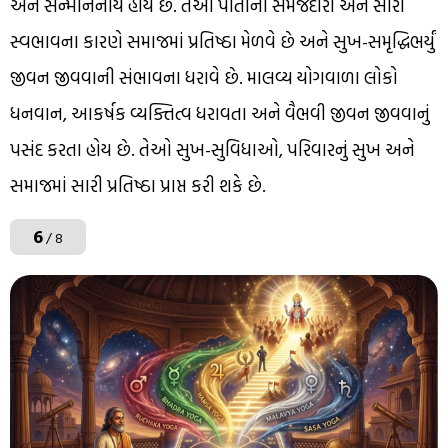
અને સન્માનનીય હોય છે. તેઓ પોતાની સમજદારી અને સારા
સ્વભાવના કારણે સમાજમાં પ્રતિષ્ઠા મેળવે છે અને સુખ-સમૃદ્ધિભર્યું
જીવન જીવવાની સંભાવના ધરાવે છે. માલવ્ય યોગવાળા લોકો
ધનવાન, આકર્ષક વ્યક્તિત્વ ધરાવતા અને વૈભવી જીવન જીવવાનું
પસંદ કરતા હોય છે. તેઓ સુખ-સુવિધાઓ, પરિવારનું સુખ અને
સમાજમાં સારી પ્રતિષ્ઠા પ્રાપ્ત કરી શકે છે.
6
/ 8