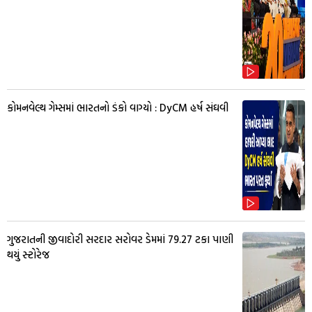
કોમનવેલ્થ ગેમ્સમાં ભારતનો ડંકો વાગ્યો : DyCM હર્ષ સંઘવી
ગુજરાતની જીવાદોરી સરદાર સરોવર ડેમમાં 79.27 ટકા પાણી
થયું સ્ટોરેજ