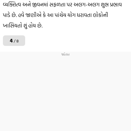
વ્યક્તિત્વ અને જીવનમાં સફળતા પર અલગ-અલગ શુભ પ્રભાવ
પાડે છે. હવે જાણીએ કે આ પાંચેય યોગ ધરાવતા લોકોની
ખાસિયતો શું હોય છે.
4
/ 8