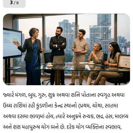
3
/ 8
જ્યારે મંગળ, બુધ, ગુરુ, શુક્ર અથવા શનિ પોતાના સ્વગૃહ અથવા
ઉચ્ચ રાશિમાં રહી કુંડળીના કેન્દ્ર સ્થાનો (પ્રથમ, ચોથા, સાતમા
અથવા દસમા ભાવ)માં હોય, ત્યારે અનુક્રમે રુચક, ભદ્ર, હંસ, માલવ્ય
અને શશ મહાપુરુષ યોગ બને છે. દરેક યોગ વ્યક્તિના સ્વભાવ,