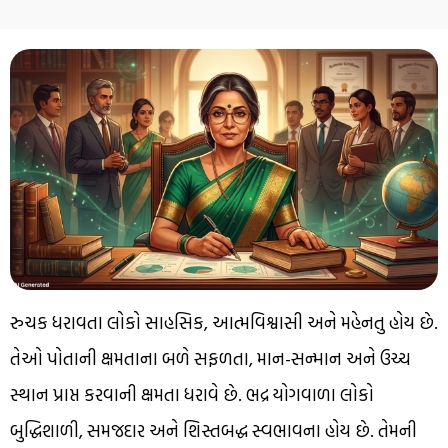
રુચક ધરાવતા લોકો સાહસિક, આત્મવિશ્વાસી અને મહેનતુ હોય છે.
તેઓ પોતાની ક્ષમતાના બળે સફળતા, માન-સન્માન અને ઉચ્ચ
સ્થાન પ્રાપ્ત કરવાની ક્ષમતા ધરાવે છે. ભદ્ર યોગવાળા લોકો
બુદ્ધિશાળી, સમજદાર અને શિસ્તબદ્ધ સ્વભાવના હોય છે. તેમની