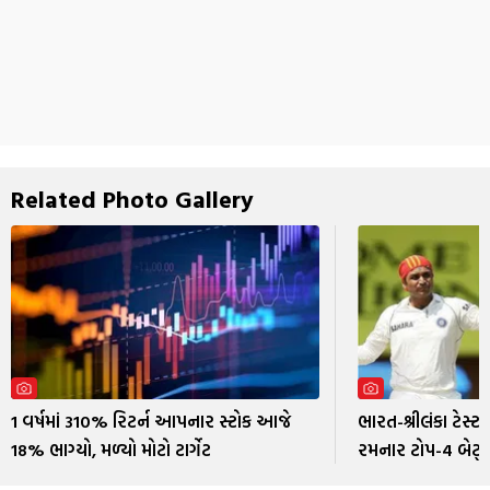
Related Photo Gallery
1 વર્ષમાં 310% રિટર્ન આપનાર સ્ટોક આજે
ભારત-શ્રીલંકા ટેસ્ટ
18% ભાગ્યો, મળ્યો મોટો ટાર્ગેટ
રમનાર ટોપ-4 બેટ્