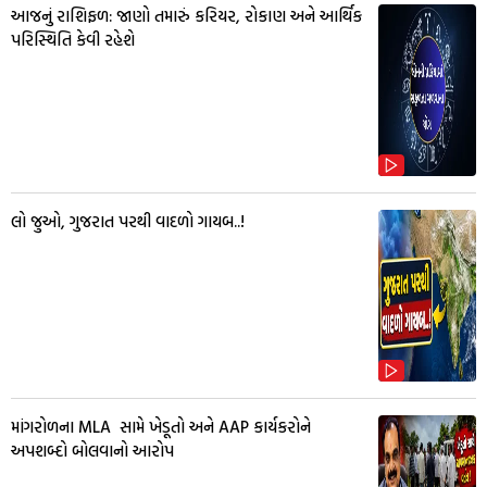
આજનું રાશિફળ: જાણો તમારું કરિયર, રોકાણ અને આર્થિક
પરિસ્થિતિ કેવી રહેશે
લો જુઓ, ગુજરાત પરથી વાદળો ગાયબ..!
માંગરોળના MLA સામે ખેડૂતો અને AAP કાર્યકરોને
અપશબ્દો બોલવાનો આરોપ