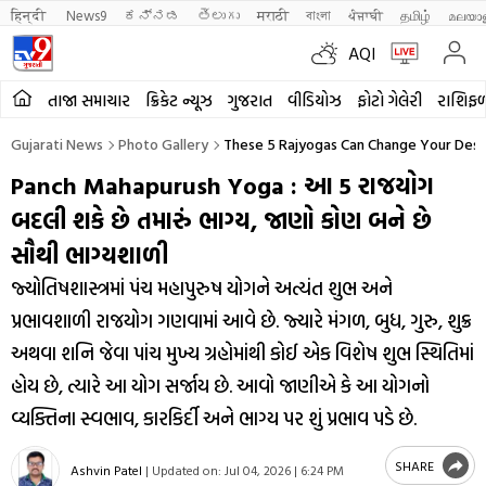
हिन्दी 
News9
ಕನ್ನಡ
తెలుగు
मराठी
বাংলা
ਪੰਜਾਬੀ
தமிழ்
മലയാ
AQI
તાજા સમાચાર
ક્રિકેટ ન્યૂઝ
ગુજરાત
વીડિયોઝ
ફોટો ગેલેરી
રાશિફ
Gujarati News
Photo Gallery
These 5 Rajyogas Can Change Your Des
Panch Mahapurush Yoga : આ 5 રાજયોગ
બદલી શકે છે તમારું ભાગ્ય, જાણો કોણ બને છે
સૌથી ભાગ્યશાળી
જ્યોતિષશાસ્ત્રમાં પંચ મહાપુરુષ યોગને અત્યંત શુભ અને
પ્રભાવશાળી રાજયોગ ગણવામાં આવે છે. જ્યારે મંગળ, બુધ, ગુરુ, શુક્ર
અથવા શનિ જેવા પાંચ મુખ્ય ગ્રહોમાંથી કોઈ એક વિશેષ શુભ સ્થિતિમાં
હોય છે, ત્યારે આ યોગ સર્જાય છે. આવો જાણીએ કે આ યોગનો
વ્યક્તિના સ્વભાવ, કારકિર્દી અને ભાગ્ય પર શું પ્રભાવ પડે છે.
SHARE
Ashvin Patel
|
Updated on:
Jul 04, 2026 | 6:24 PM