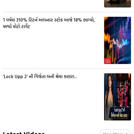
1 વર્ષમાં 310% રિટર્ન આપનાર સ્ટોક આજે 18% ભાગ્યો,
મળ્યો મોટો ટાર્ગેટ
‘Lock Upp 2’ ની વિજેતા બની શ્રેયા કાલરા...
Latest Videos