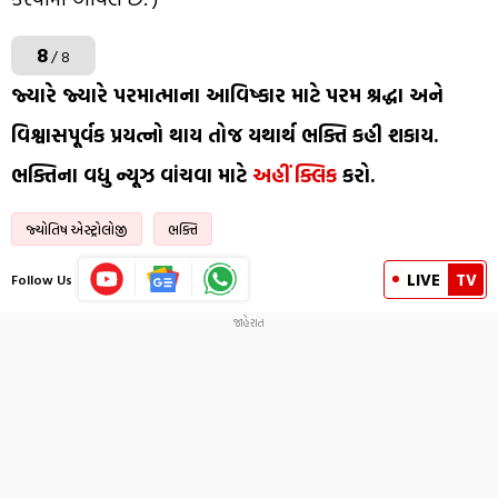
8
/ 8
જ્યારે જ્યારે પરમાત્માના આવિષ્કાર માટે પરમ શ્રદ્ધા અને
વિશ્વાસપૂર્વક પ્રયત્નો થાય તોજ યથાર્થ ભક્તિ કહી શકાય.
ભક્તિના વધુ ન્યૂઝ વાંચવા માટે
અહીં ક્લિક
કરો.
જ્યોતિષ એસ્ટ્રોલોજી
ભક્તિ
LIVE
TV
Follow Us