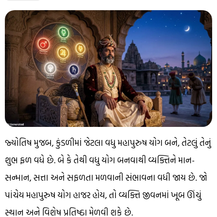
જ્યોતિષ મુજબ, કુંડળીમાં જેટલા વધુ મહાપુરુષ યોગ બને, તેટલું તેનું
શુભ ફળ વધે છે. બે કે તેથી વધુ યોગ બનવાથી વ્યક્તિને માન-
સન્માન, સત્તા અને સફળતા મળવાની સંભાવના વધી જાય છે. જો
પાંચેય મહાપુરુષ યોગ હાજર હોય, તો વ્યક્તિ જીવનમાં ખૂબ ઊંચું
સ્થાન અને વિશેષ પ્રતિષ્ઠા મેળવી શકે છે.