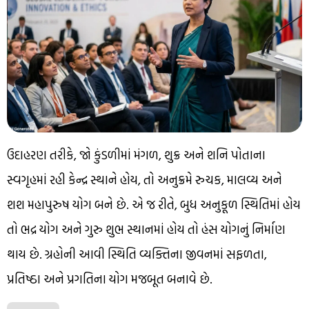
ઉદાહરણ તરીકે, જો કુંડળીમાં મંગળ, શુક્ર અને શનિ પોતાના
સ્વગૃહમાં રહી કેન્દ્ર સ્થાને હોય, તો અનુક્રમે રુચક, માલવ્ય અને
શશ મહાપુરુષ યોગ બને છે. એ જ રીતે, બુધ અનુકૂળ સ્થિતિમાં હોય
તો ભદ્ર યોગ અને ગુરુ શુભ સ્થાનમાં હોય તો હંસ યોગનું નિર્માણ
થાય છે. ગ્રહોની આવી સ્થિતિ વ્યક્તિના જીવનમાં સફળતા,
પ્રતિષ્ઠા અને પ્રગતિના યોગ મજબૂત બનાવે છે.