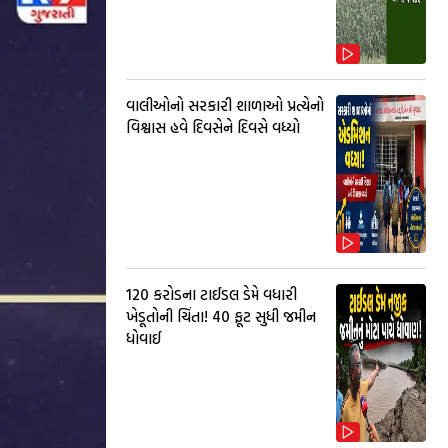
વાલીઓનો સરકારી શાળાઓ પ્રત્યેનો
વિશ્વાસ હવે દિવસેને દિવસે વધ્યો
₹120 કરોડના ટાઈડલ ડેમે વધારી
ખેડૂતોની ચિંતા! 40 ફૂટ સુધી જમીન
ધોવાઈ