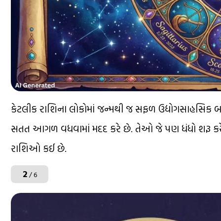
કેટલીક રાશિના લોકોમાં જન્મથી જ સફળ ઉદ્યોગસાહસિક બનવ
સતત આગળ વધવામાં મદદ કરે છે. તેઓ જે પણ ધંધો શરૂ કરે
રાશિઓ કઈ છે.
2
/ 6