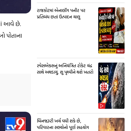
રાજકોટમાં એનાલૉગ પનીર પર
પ્રતિબંધ છતાં ઉત્પાદન ચાલુ
ં આવે છે.
ેઓ પોતાના
સ્પેસએક્સનું અનિયંત્રિત રોકેટ ચંદ્ર
સાથે અથડાયું, શુ પૃથ્વીને થશે ખતરો
બિનજરૂરી ખર્ચ વધી શકે છે,
પરિવારના સભ્યોનો પૂર્ણ સહયોગ