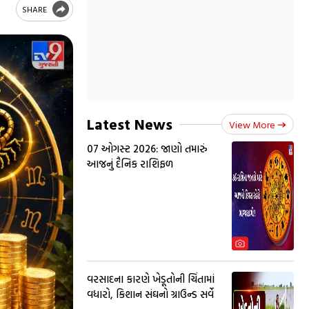
SHARE
Latest News
View More
07 ઓગસ્ટ 2026: જાણો તમારું
આજનું દૈનિક રાશિફળ
વરસાદના કારણે ખેડૂતોની ચિંતામાં
વધારો, કિશાન સંઘનો ગ્રાઉન્ડ સર્વે