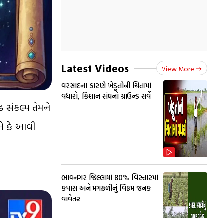
Latest Videos
View More
વરસાદના કારણે ખેડૂતોની ચિંતામાં
વધારો, કિશાન સંઘનો ગ્રાઉન્ડ સર્વે
 સંકલ્પ તેમને
ીએ કે આવી
ભાવનગર જિલ્લામાં 80% વિસ્તારમાં
કપાસ અને મગફળીનું વિક્રમ જનક
વાવેતર