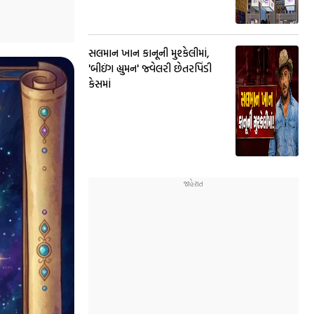
સલમાન ખાન કાનૂની મુશ્કેલીમાં,
'બીઇંગ હ્યુમન' જ્વેલરી છેતરપિંડી
કેસમાં