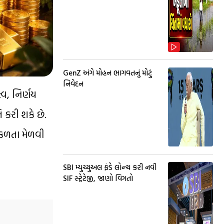
GenZ અંગે મોહન ભાગવતનું મોટું
નિવેદન
્વ, નિર્ણય
 કરી શકે છે.
ફળતા મેળવી
SBI મ્યુચ્યુઅલ ફંડે લોન્ચ કરી નવી
SIF સ્ટ્રેટેજી, જાણો વિગતો