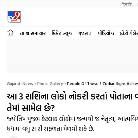
हिन्दी 
તાજા સમાચાર
ક્રિકેટ ન્યૂઝ
ગુજરાત
વીડિયોઝ
ફોટો ગેલે
Gujarati News
Photo Gallery
People Of These 3 Zodiac Signs Achieve
આ 3 રાશિના લોકો નોકરી કરતાં પોતાના વ
તેમાં સામેલ છે?
જ્યોતિષ મુજબ કેટલાક લોકોમાં જન્મથી જ નેતૃત્વ, આત્મવ
ધંધામાં વધુ સારી સફળતા મેળવી શકે છે.