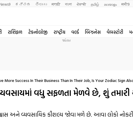
News9
ಕನ್ನಡ
తెలుగు
मराठी
বাংলা
ਪੰਜਾਬੀ
தமிழ்
മലയാളം
मनी9
રી
રાશિફળ
ટેકનોલોજી
રાષ્ટ્રીય
વર્લ્ડ
બિઝનેસ
વેબસ્ટોરી
મ
 More Success In Their Business Than In Their Job, Is Your Zodiac Sign Als
્યવસાયમાં વધુ સફળતા મેળવે છે, શું તમારી
િશ્વાસ અને વ્યવસાયિક કૌશલ્ય જોવા મળે છે. આવા લોકો નોકરી