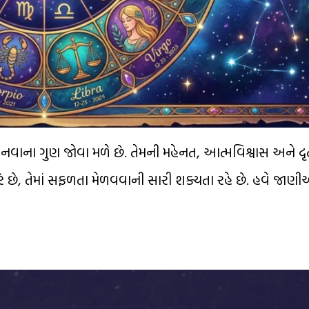
ાના ગુણ જોવા મળે છે. તેમની મહેનત, આત્મવિશ્વાસ અને દૃઢ
 છે, તેમાં સફળતા મેળવવાની સારી શક્યતા રહે છે. હવે જાણ