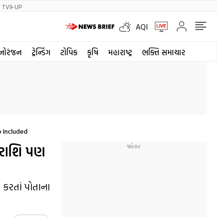
TV9-UP
AQI
નોરંજન
ટ્રેન્ડિંગ
ટોપિક
કૃષિ
મહારાષ્ટ્ર
ભક્તિ સમાચાર
o Included
 રાશિ પણ
 કરતાં પોતાના