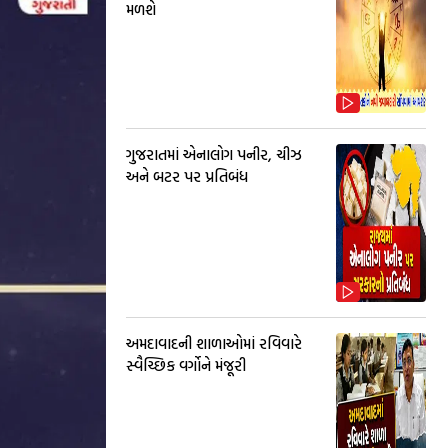
મળશે
ગુજરાતમાં એનાલોગ પનીર, ચીઝ
અને બટર પર પ્રતિબંધ
અમદાવાદની શાળાઓમાં રવિવારે
સ્વૈચ્છિક વર્ગોને મંજૂરી