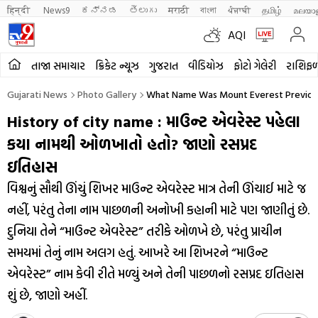
हिन्दी 
News9
ಕನ್ನಡ
తెలుగు
मराठी
বাংলা
ਪੰਜਾਬੀ
தமிழ்
മലയാ
AQI
તાજા સમાચાર
ક્રિકેટ ન્યૂઝ
ગુજરાત
વીડિયોઝ
ફોટો ગેલેરી
રાશિફ
Gujarati News
Photo Gallery
What Name Was Mount Everest Previousl
History of city name : માઉન્ટ એવરેસ્ટ પહેલા
કયા નામથી ઓળખાતો હતો? જાણો રસપ્રદ
ઇતિહાસ
વિશ્વનું સૌથી ઊંચું શિખર માઉન્ટ એવરેસ્ટ માત્ર તેની ઊંચાઈ માટે જ
નહીં, પરંતુ તેના નામ પાછળની અનોખી કહાની માટે પણ જાણીતું છે.
દુનિયા તેને “માઉન્ટ એવરેસ્ટ” તરીકે ઓળખે છે, પરંતુ પ્રાચીન
સમયમાં તેનું નામ અલગ હતું. આખરે આ શિખરને “માઉન્ટ
એવરેસ્ટ” નામ કેવી રીતે મળ્યું અને તેની પાછળનો રસપ્રદ ઇતિહાસ
શું છે, જાણો અહીં.