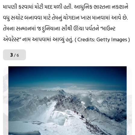
માપણી કરવામાં મોટી મદદ મળી હતી. આધુનિક ભારતના નકશાને
વધુ સચોટ બનાવવા માટે તેમનું યોગદાન ખાસ માનવામાં આવે છે.
તેમના સન્માનમાં જ દુનિયાના સૌથી ઊંચા પર્વતને “માઉન્ટ
એવરેસ્ટ” નામ આપવામાં આવ્યું હતું. ( Credits: Getty Images )
3
/ 6