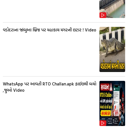
વડોદરાના જાંબુઆ બ્રિજ પર મહાકાય મગરની લટાર ! Video
WhatsApp પર આવતી RTO Challan.apk ફાઈલથી બચો
,જુઓ Video