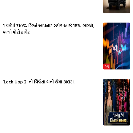
1 વર્ષમાં 310% રિટર્ન આપનાર સ્ટોક આજે 18% ભાગ્યો,
મળ્યો મોટો ટાર્ગેટ
‘Lock Upp 2’ ની વિજેતા બની શ્રેયા કાલરા...