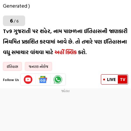
Generated )
6
/ 6
Tv9 ગુજરાતી પર શહેર, નામ પાછળના ઈતિહાસની જાણકારી
નિયમિત પ્રકાશિત કરવામાં આવે છે. તો તમારે પણ ઈતિહાસના
વધુ સમાચાર વાંચવા માટે
અહીં ક્લિક
કરો.
ઈતિહાસ
જનરલ નોલેજ
LIVE
TV
Follow Us