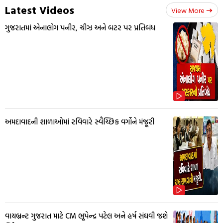
Latest Videos
View More
ગુજરાતમાં એનાલોગ પનીર, ચીઝ અને બટર પર પ્રતિબંધ
અમદાવાદની શાળાઓમાં રવિવારે સ્વૈચ્છિક વર્ગોને મંજૂરી
વાયબ્રન્ટ ગુજરાત માટે CM ભૂપેન્દ્ર પટેલ અને હર્ષ સંઘવી જશે