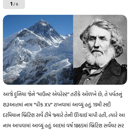
1
/ 6
આજે દુનિયા જેને “માઉન્ટ એવરેસ્ટ” તરીકે ઓળખે છે, તે પર્વતનું
શરૂઆતમાં નામ “પીક XV” રાખવામાં આવ્યું હતું. 19મી સદી
દરમિયાન બ્રિટિશ સર્વે ટીમે જ્યારે તેની ઊંચાઈ માપી હતી, ત્યારે આ
નામ આપવામાં આવ્યું હતું. બાદમાં વર્ષ 1865માં બ્રિટિશ સર્વેયર સર