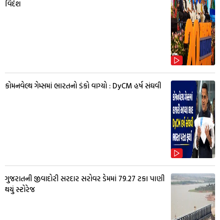
વિદેશ
કોમનવેલ્થ ગેમ્સમાં ભારતનો ડંકો વાગ્યો : DyCM હર્ષ સંઘવી
ગુજરાતની જીવાદોરી સરદાર સરોવર ડેમમાં 79.27 ટકા પાણી
થયું સ્ટોરેજ