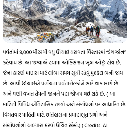
પર્વતોમાં 8,000 મીટરથી વધુ ઊંચાઈ ધરાવતા વિસ્તારમાં “ડેથ ઝોન”
કહેવાય છે. આ જગ્યાએ હવામાં ઓક્સિજન ખૂબ ઓછું હોય છે,
જેના કારણે માણસ માટે લાંબા સમય સુધી રહેવું મુશ્કેલ બની જાય
છે. આવી ઊંચાઈએ પહોંચતા પર્વતારોહકોને ભારે થાક લાગે છે
અને ઘણી વખત તેમની જાનને પણ જોખમ થઈ શકે છે. ( આ
માહિતી વિવિધ ઐતિહાસિક તથ્યો અને સંશોધનો પર આધારિત છે.
વિગતવાર માહિતી માટે, ઇતિહાસના પ્રમાણભૂત ગ્રંથો અને
સંશોધનોનો અભ્યાસ કરવો ઉચિત રહેશે.) ( Credits: AI