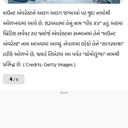
માઉન્ટ એવરેસ્ટને અલગ અલગ જગ્યાઓ પર જુદા નામોથી
ઓળખવામાં આવે છે. શરૂઆતમાં તેનું નામ “પીક XV” હતું. બાદમાં
બ્રિટિશ સર્વેયર સર જ્યોર્જ એવરેસ્ટના સન્માનમાં તેને “માઉન્ટ
એવરેસ્ટ” નામ આપવામાં આવ્યું. નેપાળમાં લોકો તેને “સાગરમાથા”
તરીકે ઓળખે છે, જ્યારે તિબેટમાં આ પર્વત “ચોમોલુંગ્મા” નામથી
પ્રસિદ્ધ છે. ( Credits: Getty Images )
4
/ 6