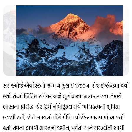
સર જ્યોર્જ એવરેસ્ટનો જન્મ 4 જુલાઈ 1790ના રોજ ઈંગ્લેન્ડમાં થયો
હતો. તેઓ બ્રિટિશ સર્વેયર અને ભૂગોળના જાણકાર હતા. તેમણે
ભારતના પ્રસિદ્ધ “ગ્રેટ ટ્રિગોનોમેટ્રિકલ સર્વે ”માં મહત્વની ભૂમિકા
ભજવી હતી, જે તે સમયનો મોટો મેપિંગ પ્રોજેક્ટ માનવામાં આવતો
હતો. તેમના કામથી ભારતની જમીન, પર્વતો અને સરહદોની સાચી