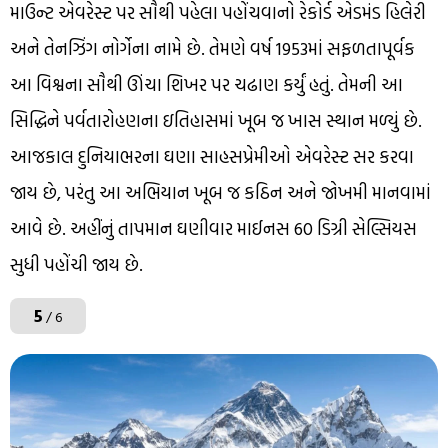
માઉન્ટ એવરેસ્ટ પર સૌથી પહેલા પહોંચવાનો રેકોર્ડ એડમંડ હિલેરી
અને તેનઝિંગ નોર્ગેના નામે છે. તેમણે વર્ષ 1953માં સફળતાપૂર્વક
આ વિશ્વના સૌથી ઊંચા શિખર પર ચઢાણ કર્યું હતું. તેમની આ
સિદ્ધિને પર્વતારોહણના ઇતિહાસમાં ખૂબ જ ખાસ સ્થાન મળ્યું છે.
આજકાલ દુનિયાભરના ઘણા સાહસપ્રેમીઓ એવરેસ્ટ સર કરવા
જાય છે, પરંતુ આ અભિયાન ખૂબ જ કઠિન અને જોખમી માનવામાં
આવે છે. અહીંનું તાપમાન ઘણીવાર માઈનસ 60 ડિગ્રી સેલ્સિયસ
સુધી પહોંચી જાય છે.
5
/ 6