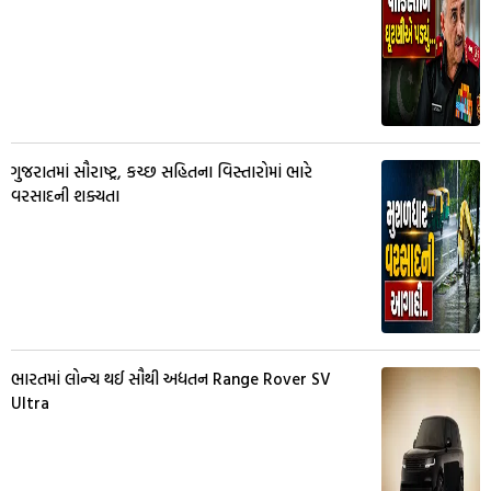
ગુજરાતમાં સૌરાષ્ટ્ર, કચ્છ સહિતના વિસ્તારોમાં ભારે
વરસાદની શક્યતા
ભારતમાં લોન્ચ થઈ સૌથી અદ્યતન Range Rover SV
Ultra