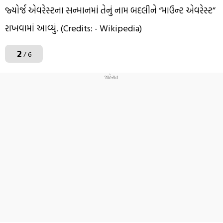
જ્યોર્જ એવરેસ્ટના સન્માનમાં તેનું નામ બદલીને “માઉન્ટ એવરેસ્ટ”
રાખવામાં આવ્યું. (Credits: - Wikipedia)
2
/ 6