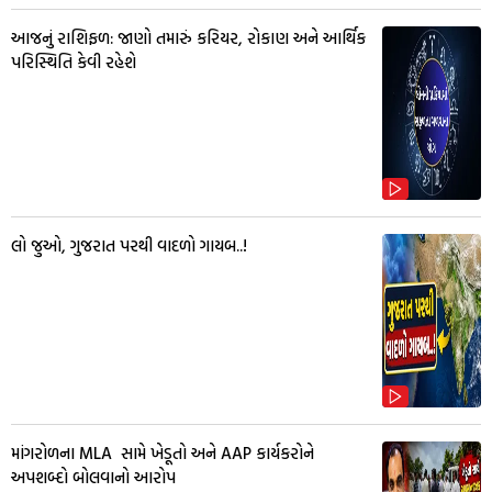
આજનું રાશિફળ: જાણો તમારું કરિયર, રોકાણ અને આર્થિક
પરિસ્થિતિ કેવી રહેશે
લો જુઓ, ગુજરાત પરથી વાદળો ગાયબ..!
માંગરોળના MLA સામે ખેડૂતો અને AAP કાર્યકરોને
અપશબ્દો બોલવાનો આરોપ