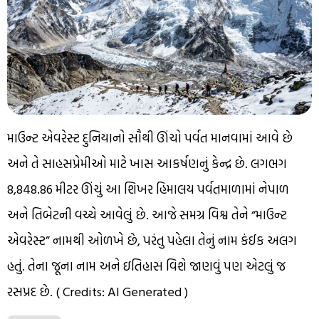
માઉન્ટ એવરેસ્ટ દુનિયાનો સૌથી ઊંચો પર્વત માનવામાં આવે છે
અને તે સાહસપ્રેમીઓ માટે ખાસ આકર્ષણનું કેન્દ્ર છે. લગભગ
8,848.86 મીટર ઊંચું આ શિખર હિમાલય પર્વતમાળામાં નેપાળ
અને તિબેટની વચ્ચે આવેલું છે. આજે સમગ્ર વિશ્વ તેને “માઉન્ટ
એવરેસ્ટ” નામથી ઓળખે છે, પરંતુ પહેલા તેનું નામ કંઈક અલગ
હતું. તેના જૂના નામ અને ઇતિહાસ વિશે જાણવું પણ એટલું જ
રસપ્રદ છે. ( Credits: AI Generated )