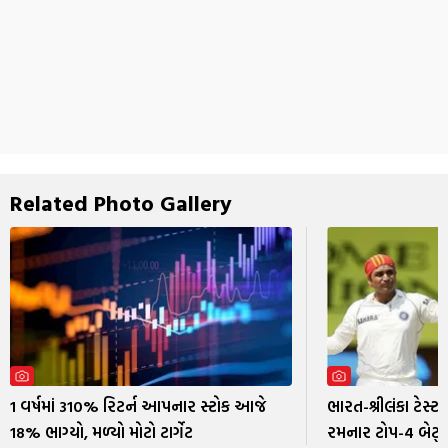
Related Photo Gallery
1 વર્ષમાં 310% રિટર્ન આપનાર સ્ટોક આજે
ભારત-શ્રીલંકા ટેસ્ટ
18% ભાગ્યો, મળ્યો મોટો ટાર્ગેટ
રમનાર ટોપ-4 બેટ્