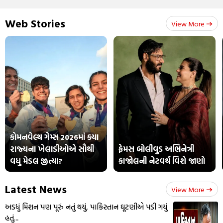
Web Stories
View More
કોમનવેલ્થ ગેમ્સ 2026માં ક્યા
રાજ્યના ખેલાડીઓએ સૌથી
ફેમસ બોલીવુડ અભિનેત્રી
વધુ મેડલ જીત્યા?
કાજોલની નેટવર્થ વિશે જાણો
Latest News
View More
અડધું મિશન પણ પૂરું નતું થયું, પાકિસ્તાન ઘૂટણીએ પડી ગયું
હતું...