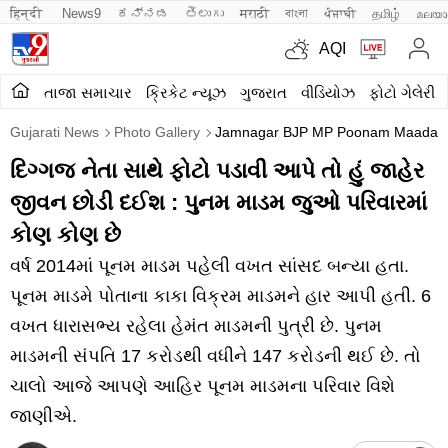
हिन्दी 
News9
ಕನ್ನಡ
తెలుగు
मराठी
বাংলা
ਪੰਜਾਬੀ
தமிழ்
മലയാ
AQI
તાજા સમાચાર
ક્રિકેટ ન્યૂઝ
ગુજરાત
વીડિયોઝ
ફોટો ગેલેરી
Gujarati News
Photo Gallery
Jamnagar BJP MP Poonam Maadam 
દિગ્ગજ નેતા સાથે ફોટો પડાવી આપે તો હું જાહેર
જીવન છોડી દઈશ : પુનમ માડમ જુઓ પરિવારમાં
કોણ કોણ છે
વર્ષ 2014માં પૂનમ માડમ પહેલી વખત સાંસદ બન્યા હતા.
પૂનમ માડમે પોતાના કાકા વિક્રમ માડમને હાર આપી હતી. 6
વખત ધારાસભ્ય રહેલા હેમંત માડમની પુત્રી છે. પુનમ
માડમની સંપતિ 17 કરોડથી વધીને 147 કરોડની થઈ છે. તો
ચાલો આજે આપણે આહિર પૂનમ માડમના પરિવાર વિશે
જાણીએ.