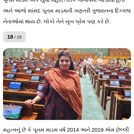
અને આજે સાંસદ પૂનમ માડમની ગણતરી ગુજરાતના દિગ્ગજ
નેતાઓમાં થાય છે. લોકો તેને ખુબ પ્રેમ પણ કરે છે.
18
/ 19
મહત્વનું છે કે પૂનમ માડમ વર્ષ 2014 અને 2019 એમ છેલ્લી