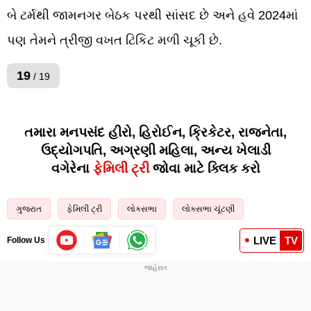
બે ટર્મથી જામનગર બેઠક પરથી સાંસદ છે અને હવે 2024માં
પણ તેમને ત્રીજી વખત ટિકિટ મળી ચૂકી છે.
19
/ 19
તમારા મનપસંદ હીરો, હિરોઈન, ક્રિકેટર, રાજનેતા,
ઉદ્યોગપતિ, અગ્રણી મહિલા, અન્ય ખેલાડી
વગેરેના
ફેમિલી ટ્રી
જોવા માટે ક્લિક કરો
ગુજરાત
ફેમિલી ટ્રી
લોકસભા
લોકસભા ચૂંટણી
LIVE
TV
Follow Us