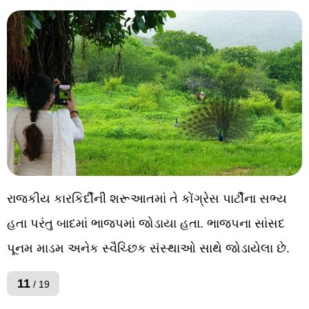
રાજકીય કારકિર્દીની શરૂઆતમાં તે કોંગ્રેસ પાર્ટીના સભ્ય
હતા પરંતુ બાદમાં ભાજપમાં જોડાયા હતા. ભાજપના સાંસદ
પૂનમ માડમ અનેક સ્વૈચ્છિક સંસ્થાઓ સાથે જોડાયેલા છે.
11
/ 19