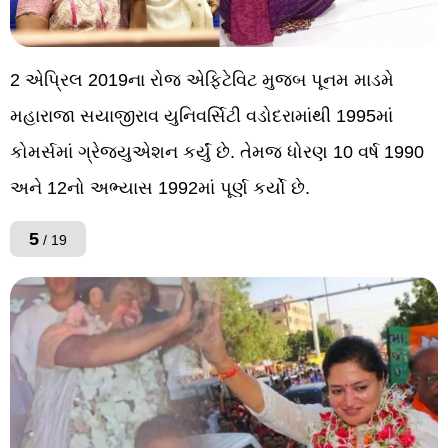
2 એપ્રિલ 2019ના રોજ એફિટેવિટ મુજબ પૂનમ માડમે
મહારાજા સયાજીરાવ યુનિવર્સિટી વડોદરામાંથી 1995માં
કોમર્સમાં ગ્રેજ્યુએશન કર્યું છે. તેમજ ધોરણ 10 વર્ષ 1990
અને 12નો અભ્યાસ 1992માં પૂર્ણ કર્યો છે.
5
/ 19