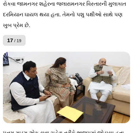
રોકવા જામનગર શહેરના જલારામનગર વિસ્તારની મુલાકાત
દરમિયાન ઘાયલ થયા હતા. તેમનો પશુ પક્ષીઓ સાથે પણ
ખુબ પ્રેમ છે.
17
/ 19
પૂનમ માડમ એક યુવા ચહેરા તરીકે ભાજપમાં જોડાયા હતા