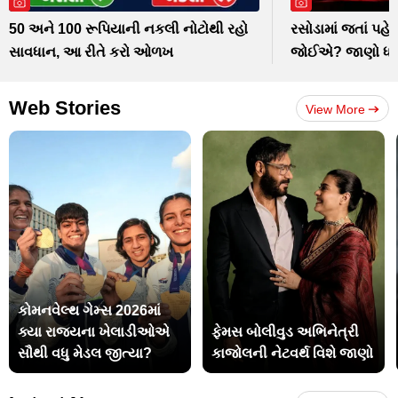
50 અને 100 રૂપિયાની નકલી નોટોથી રહો
રસોડામાં જતાં પહેલા
સાવધાન, આ રીતે કરો ઓળખ
જોઈએ? જાણો ધાર્
Web Stories
View More
કોમનવેલ્થ ગેમ્સ 2026માં
ક્યા રાજ્યના ખેલાડીઓએ
ફેમસ બોલીવુડ અભિનેત્રી
સૌથી વધુ મેડલ જીત્યા?
કાજોલની નેટવર્થ વિશે જાણો