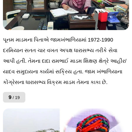
પૂનમ માડમના પિતાએ જામખંભાળિયામાં 1972-1990
દરમિયાન સતત ચાર વખત અપક્ષ ધારાસભ્ય તરીકે સેવા
આપી હતી. તેમના દાદા રામભાઈ માડમ શિક્ષણ ક્ષેત્રે આહીર/
યાદવ સમુદાયના કાર્યમાં સક્રિય હતા. જામ ખંભાળિયાના
કોંગ્રેસના ધારાસભ્ય વિક્રમ માડમ તેમના કાકા છે.
9
/ 19