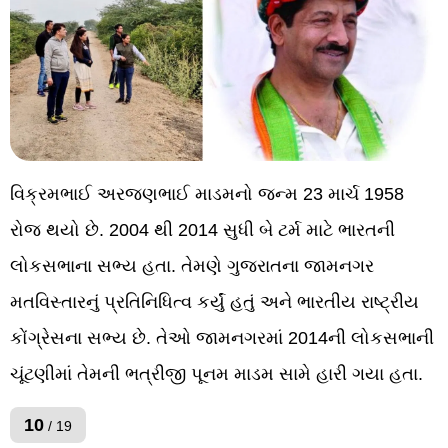
વિક્રમભાઈ અરજણભાઈ માડમનો જન્મ 23 માર્ચ 1958
રોજ થયો છે. 2004 થી 2014 સુધી બે ટર્મ માટે ભારતની
લોકસભાના સભ્ય હતા. તેમણે ગુજરાતના જામનગર
મતવિસ્તારનું પ્રતિનિધિત્વ કર્યું હતું અને ભારતીય રાષ્ટ્રીય
કોંગ્રેસના સભ્ય છે. તેઓ જામનગરમાં 2014ની લોકસભાની
ચૂંટણીમાં તેમની ભત્રીજી પૂનમ માડમ સામે હારી ગયા હતા.
10
/ 19