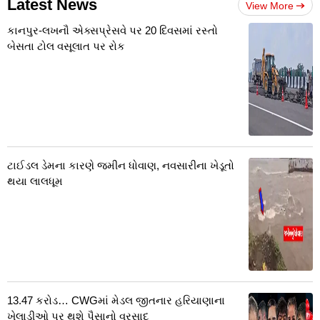
Latest News
View More
કાનપુર-લખનૌ એક્સપ્રેસવે પર 20 દિવસમાં રસ્તો
બેસતા ટોલ વસૂલાત પર રોક
ટાઈડલ ડેમના કારણે જમીન ધોવાણ, નવસારીના ખેડૂતો
થયા લાલધૂમ
13.47 કરોડ… CWGમાં મેડલ જીતનાર હરિયાણાના
ખેલાડીઓ પર થશે પૈસાનો વરસાદ