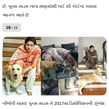
છે, પૂનમ માડમ નાના માણસોથી લઈ સૌ કોઈના કામમાં
આગળ આવે છે.
16
/ 19
બીજેપી સાંસદ પૂનમ માડમ મે 2017માં ડિમોલિશનની ઝુંબેશ