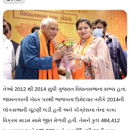
તેઓ 2012 થી 2014 સુધી ગુજરાત વિધાનસભાના સભ્ય હતા.
જામનગરની બેઠક પરથી ભાજપના ઉમેદવાર તરીકે 2014ની
લોકસભાની ચૂંટણી લડી હતી અને કોંગ્રેસના તેના કાકા
વિક્રમ માડમ સામે જીત મેળવી હતી. તેમને કુલ 484,412