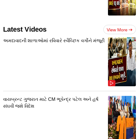
Latest Videos
View More
અમદાવાદની શાળાઓમાં રવિવારે સ્વૈચ્છિક વર્ગોને મંજૂરી
વાયબ્રન્ટ ગુજરાત માટે CM ભૂપેન્દ્ર પટેલ અને હર્ષ
સંઘવી જશે વિદેશ