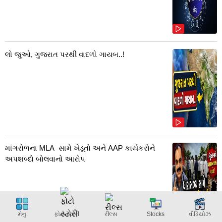
લો જુઓ, ગુજરાત પરથી વાદળો ગાયબ..!
માંગરોળના MLA સામે ખેડૂતો અને AAP કાર્યકરોને
અપશબ્દો બોલવાનો આરોપ
મેનુ
ફોટો સ્ટોરી
રીલ્સ
Stocks
વીડિયોઝ