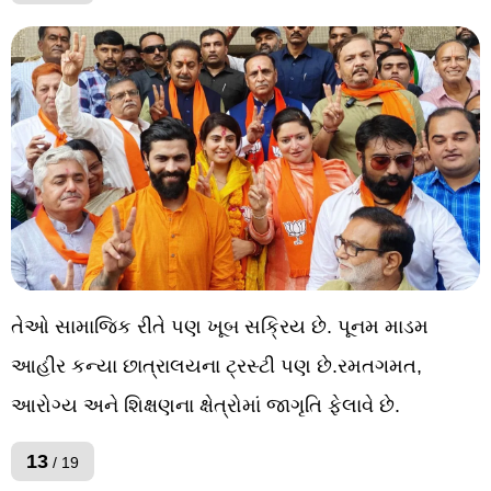
તેઓ સામાજિક રીતે પણ ખૂબ સક્રિય છે. પૂનમ માડમ
આહીર કન્યા છાત્રાલયના ટ્રસ્ટી પણ છે.રમતગમત,
આરોગ્ય અને શિક્ષણના ક્ષેત્રોમાં જાગૃતિ ફેલાવે છે.
13
/ 19