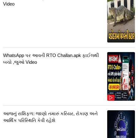
Video
WhatsApp પર આવતી RTO Challan.apk ફાઈલથી
બચો ,જુઓ Video
આજનું રાશિફળ: જાણો તમારું કરિયર, રોકાણ અને
આર્થિક પરિસ્થિતિ કેવી રહેશે