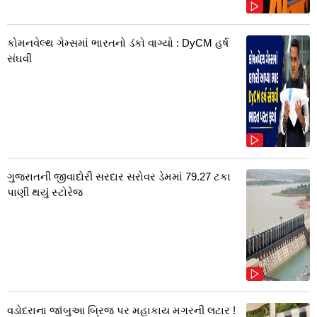
કોમનવેલ્થ ગેમ્સમાં ભારતનો ડંકો વાગ્યો : DyCM હર્ષ
સંઘવી
ગુજરાતની જીવાદોરી સરદાર સરોવર ડેમમાં 79.27 ટકા
પાણી થયું સ્ટોરેજ
વડોદરાના જાંબુઆ બ્રિજ પર મહાકાય મગરની લટાર !