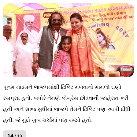
પૂનમ માડમને ભાજપમાંથી ટિકિટ મળવાનો મામલો ઘણો
રસપ્રદ હતો. બપોરે તેમણે કોંગ્રેસ છોડવાની જાહેરાત કરી
હતી અને સાંજ સુધીમાં ભાજપે તેમને ટિકિટ પણ આપી દીધી
હતી. જે મુદ્દો ખુબ ચર્ચામાં પણ રહ્યો હતો.
14
/ 19