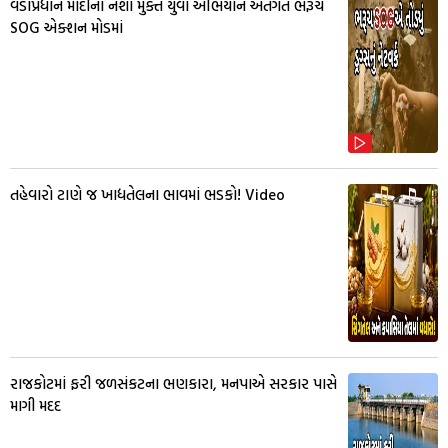
વડાપ્રધાન મોદીના નશા મુક્ત યુવા અભિયાન અંતગત ભરૂચ
SOG એક્શન મોડમાં
તહેવારો ટાણે જ ખાદ્યતેલના ભાવમાં ભડકો! Video
રાજકોટમાં ફરી જળસંકટના ભણકારા, મનપાએ સરકાર પાસે
માગી મદદ