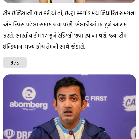
ટીમ ઈન્ડિયાની વાત કરીએ તો, ઈન્ટ્રા-સ્ક્વોડ મેચ નિર્ધારિત સમયના
એક દિવસ પહેલા સમાપ્ત થયા પછી, ખેલાડીઓ 16 જૂને આરામ
કરશે. ભારતીય ટીમ 17 જૂને હેડિંગ્લી જવા રવાના થશે, જ્યાં ટીમ
ઈન્ડિયાના મુખ્ય કોચ તેમની સાથે જોડાશે.
3
/ 5