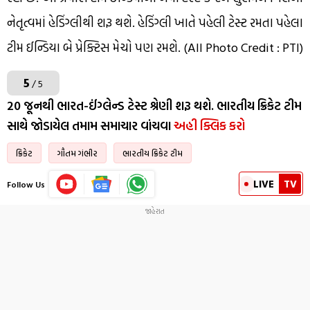
નેતૃત્વમાં હેડિંગ્લીથી શરૂ થશે. હેડિંગ્લી ખાતે પહેલી ટેસ્ટ રમતા પહેલા
ટીમ ઈન્ડિયા બે પ્રેક્ટિસ મેચો પણ રમશે. (All Photo Credit : PTI)
5
/ 5
20 જૂનથી ભારત-ઈંગ્લેન્ડ ટેસ્ટ શ્રેણી શરૂ થશે. ભારતીય ક્રિકેટ ટીમ
સાથે જોડાયેલ તમામ સમાચાર વાંચવા
અહી ક્લિક કરો
ક્રિકેટ
ગૌતમ ગંભીર
ભારતીય ક્રિકેટ ટીમ
LIVE
TV
Follow Us