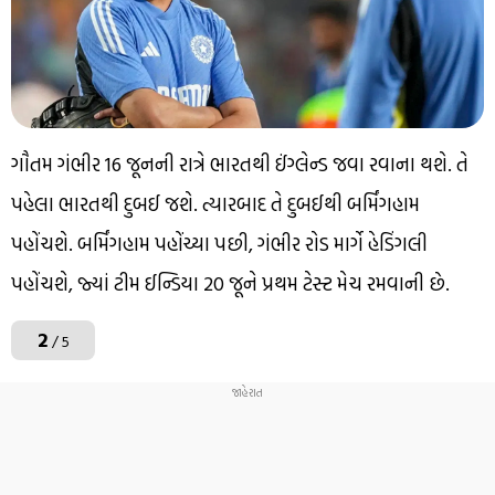
ગૌતમ ગંભીર 16 જૂનની રાત્રે ભારતથી ઈંગ્લેન્ડ જવા રવાના થશે. તે
પહેલા ભારતથી દુબઈ જશે. ત્યારબાદ તે દુબઈથી બર્મિંગહામ
પહોંચશે. બર્મિંગહામ પહોંચ્યા પછી, ગંભીર રોડ માર્ગે હેડિંગલી
પહોંચશે, જ્યાં ટીમ ઈન્ડિયા 20 જૂને પ્રથમ ટેસ્ટ મેચ રમવાની છે.
2
/ 5