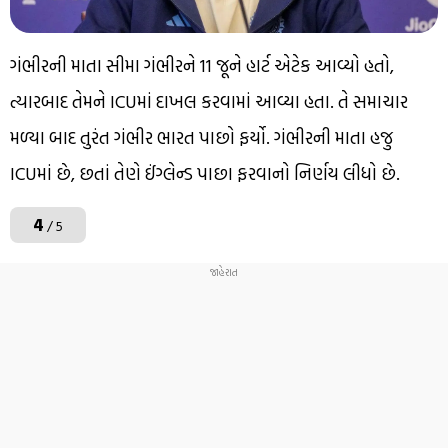
ગંભીરની માતા સીમા ગંભીરને 11 જૂને હાર્ટ એટેક આવ્યો હતો,
ત્યારબાદ તેમને ICUમાં દાખલ કરવામાં આવ્યા હતા. તે સમાચાર
મળ્યા બાદ તુરંત ગંભીર ભારત પાછો ફર્યો. ગંભીરની માતા હજુ
ICUમાં છે, છતાં તેણે ઈંગ્લેન્ડ પાછા ફરવાનો નિર્ણય લીધો છે.
4
/ 5