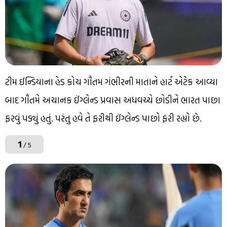
ટીમ ઈન્ડિયાના હેડ કોચ ગૌતમ ગંભીરની માતાને હાર્ટ એટેક આવ્યા
બાદ ગૌતમે અચાનક ઈંગ્લેન્ડ પ્રવાસ અધવચ્ચે છોડીને ભારત પાછા
ફરવું પડ્યું હતું. પરંતુ હવે તે ફરીથી ઈંગ્લેન્ડ પાછો ફરી રહ્યો છે.
1
/ 5