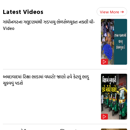
Latest Videos
View More
ગાંધીનગરના ગલુદણમાંથી ઝડપાયુ ભેળસેળયુક્ત નક્લી ઘી-
Video
અમદાવાદમાં રિક્ષા ભાડામાં વધારો! જાણો હવે કેટલું ભાડુ
ચૂકવવું પડશે