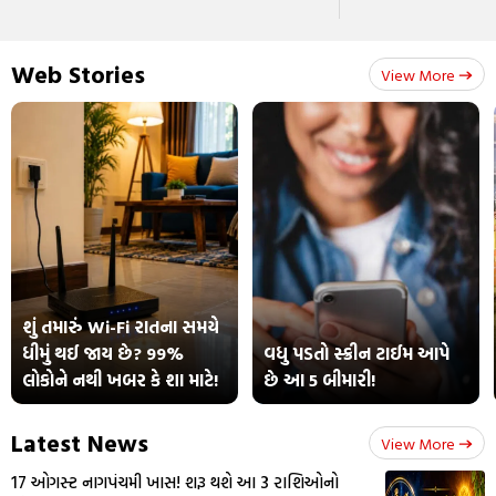
Web Stories
View More
શું તમારું Wi-Fi રાતના સમયે
ધીમું થઈ જાય છે? 99%
વધુ પડતો સ્ક્રીન ટાઈમ આપે
લોકોને નથી ખબર કે શા માટે!
છે આ 5 બીમારી!
Latest News
View More
17 ઓગસ્ટ નાગપંચમી ખાસ! શરૂ થશે આ 3 રાશિઓનો