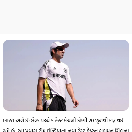
ભારત અને ઈંગ્લેન્ડ વચ્ચે 5 ટેસ્ટ મેચની શ્રેણી 20 જૂનથી શરૂ થઈ
રહી છે. આ પ્રવાસ ટીમ ઈન્ડિયાના નવા ટેસ્ટ કેપ્ટન શુભમન ગિલના