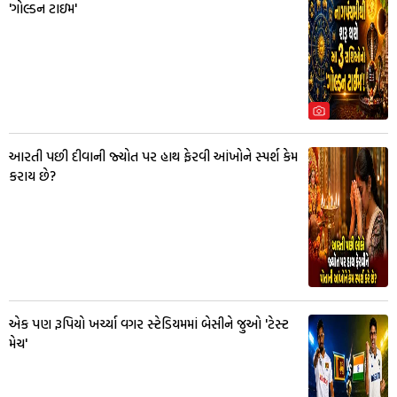
'ગોલ્ડન ટાઇમ'
આરતી પછી દીવાની જ્યોત પર હાથ ફેરવી આંખોને સ્પર્શ કેમ
કરાય છે?
એક પણ રૂપિયો ખર્ચ્યા વગર સ્ટેડિયમમાં બેસીને જુઓ 'ટેસ્ટ
મેચ'