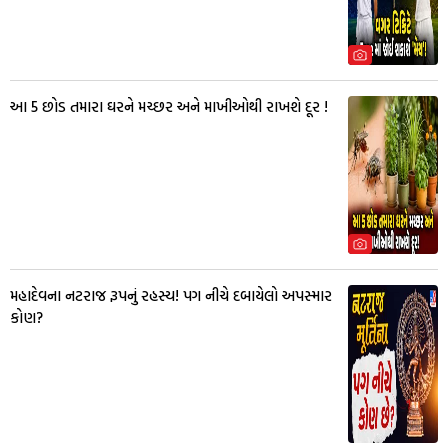
આ 5 છોડ તમારા ઘરને મચ્છર અને માખીઓથી રાખશે દૂર !
મહાદેવના નટરાજ રૂપનું રહસ્ય! પગ નીચે દબાયેલો અપસ્માર
કોણ?