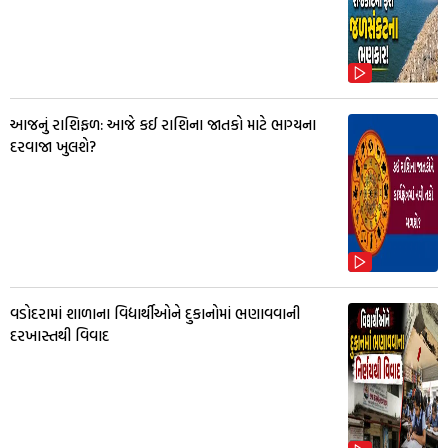
આજનું રાશિફળ: આજે કઈ રાશિના જાતકો માટે ભાગ્યના
દરવાજા ખુલશે?
વડોદરામાં શાળાના વિદ્યાર્થીઓને દુકાનોમાં ભણાવવાની
દરખાસ્તથી વિવાદ