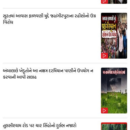
સુરતમાં આવાસ ફાળવણી મુદ્દે જહાંગીરપુરાના રહીશોનો ઉગ્ર
વિરોધ
અંબાલાલે ખેડૂતોને આ નક્ષત્ર દરમિયાન પાણીને ઉપયોગ ન
કરવાની આપી સલાહ
તુલસીશ્યામ રોડ પર ચાર સિંહોનો દુર્લભ નજારો