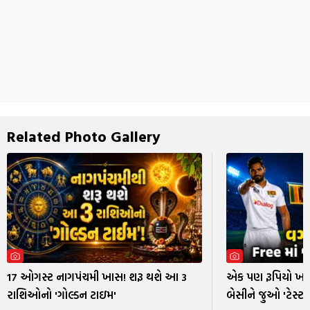
Related Photo Gallery
17 ઓગસ્ટ નાગપંચમી ખાસ! શરૂ થશે આ 3
એક પણ રૂપિયો ખર્ચ્
રાશિઓનો 'ગોલ્ડન ટાઇમ'
બેસીને જુઓ 'ટેસ્ટ 