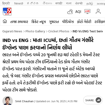
हिन्दी 
News9
ಕನ್ನಡ
తెలుగు
मराठी
বাংলা
ਪੰਜਾਬੀ
தமிழ்
മലയാ
AQI
તાજા સમાચાર
ક્રિકેટ ન્યૂઝ
ગુજરાત
વીડિયોઝ
ફોટો ગેલેરી
રાશિફ
Gujarati News
Photo Gallery
Cricket Photos
IND Vs ENG Test Serie
IND vs ENG : માતા ICUમાં, છતાં ગૌતમ ગંભીરે
ઈંગ્લેન્ડ પાછા ફરવાનો નિર્ણય લીધો
ભારત અને ઈંગ્લેન્ડ વચ્ચે 20 જૂનથી શરૂ થઈ રહેલી 5 મેચની ટેસ્ટ
શ્રેણી પ્રથમ મેચ પહેલા ટીમ ઈન્ડિયાનો હેડ કોચ ગૌતમ ગંભીર
ઈંગ્લેન્ડ પરત ફરશે. ગંભીરની માતાને 11 જૂને હાર્ટ એટેક આવ્યો
હતો, જે બાદ ગંભીર ઈંગ્લેન્ડ પ્રવાસ અધવચ્ચે છોડીને ભારત પાછો
ફર્યો હતો. હવે તે ફરીથી ઈંગ્લેન્ડ પાછો ફરી રહ્યો છે અને પહેલઈ ટેસ્ટ
પહેલા ટીમ સાથે જોડાશે.
SHARE
Smit Chauhan
|
Updated on:
Jun 16, 2025 | 4:35 PM