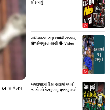
લોક માર્યુ
ગાંધીનગરના ગલુદણમાંથી ઝડપાયુ
ભેળસેળયુક્ત નક્લી ઘી- Video
અમદાવાદમાં રિક્ષા ભાડામાં વધારો!
. આ માટે તમે
જાણો હવે કેટલું ભાડુ ચૂકવવું પડશે