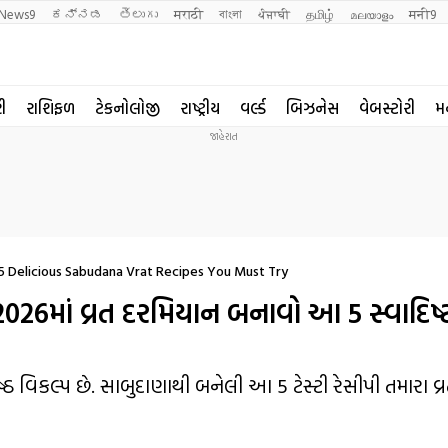
News9
ಕನ್ನಡ
తెలుగు
मराठी
বাংলা
ਪੰਜਾਬੀ
தமிழ்
മലയാളം
मनी9
રી
રાશિફળ
ટેકનોલોજી
રાષ્ટ્રીય
વર્લ્ડ
બિઝનેસ
વેબસ્ટોરી
મ
 5 Delicious Sabudana Vrat Recipes You Must Try
 2026માં વ્રત દરમિયાન બનાવો આ 5 સ્વાદિષ્
ેષ્ઠ વિકલ્પ છે. સાબુદાણાથી બનેલી આ 5 ટેસ્ટી રેસીપી તમારા વ