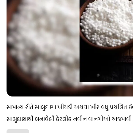
સામાન્ય રીતે સાબુદાણા ખીચડી અથવા ખીર વધુ પ્રચલિત છે, 
સાબુદાણાથી બનાવેલી કેટલીક નવીન વાનગીઓ અજમાવી શ