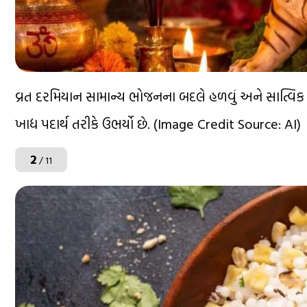
વ્રત દરમિયાન સામાન્ય ભોજનના બદલે હળવું અને સાત્વિક ખ
ખાદ્ય પદાર્થ તરીકે ઉભર્યો છે. (Image Credit Source: AI)
2
/ 11