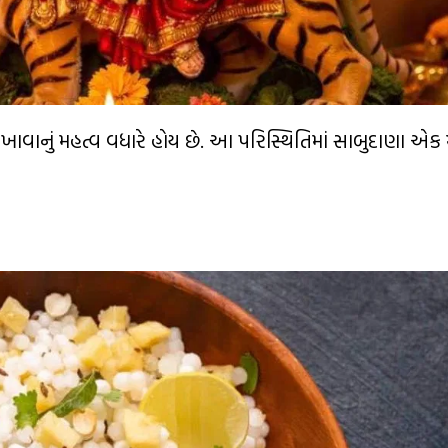
ાવાનું મહત્વ વધારે હોય છે. આ પરિસ્થિતિમાં સાબુદાણા એક મ