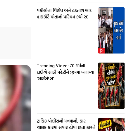
વકીલોના વિરોધ અને હડતાળ બાદ
હાઈકોર્ટે પોતાનો પરિપત્ર કર્યો રદ
Trending Video: 70 વર્ષના
દાદીએ સાડી પહેરીને જીમમાં બનાવ્યા
'બાઈસેપ્સ'
ટ્રાફિક પોલીસની મનમાની, કાર
ચાલક કારમાં સવાર હોવા છતા કારને