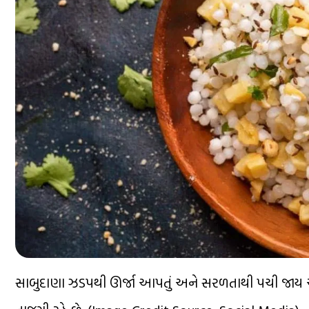
સાબુદાણા ઝડપથી ઊર્જા આપતું અને સરળતાથી પચી જાય એ