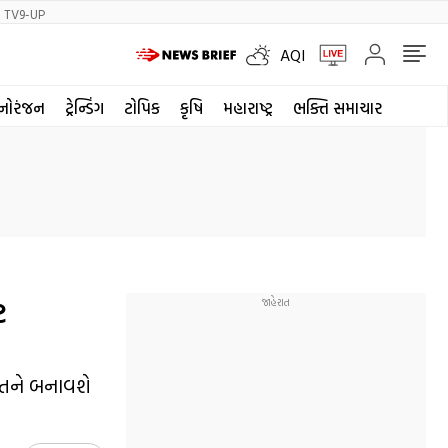
TV9-UP
AQI
નોરંજન
ટ્રેન્ડિંગ
ટોપિક
કૃષિ
મહારાષ્ટ્ર
ભક્તિ સમાચાર
ટ
્રતને બનાવશે