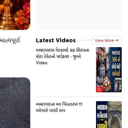
Latest Videos
હત્વપૂર્ણ
View More
અમદાવાદમાં ગેરકાયદે કફ સિરપના
મોટા રેકેટનો પર્દાફાશ - જુઓ
Video
અમદાવાદના આ વિસ્તારમાં 11
ઓગસ્ટે પાણી કાપ