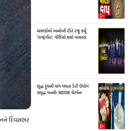
બાળકોએ અનોખી રીતે રજૂ કર્યું
'રાષ્ટ્રગીત', વીડિયો થયો વાયરલ
શુદ્ધ દૂધની માંગ વધતા ડેરી ઉદ્યોગ
સમૃદ્ધ બનશે: NDDB ચેરમેન
ી અને દિવસભર