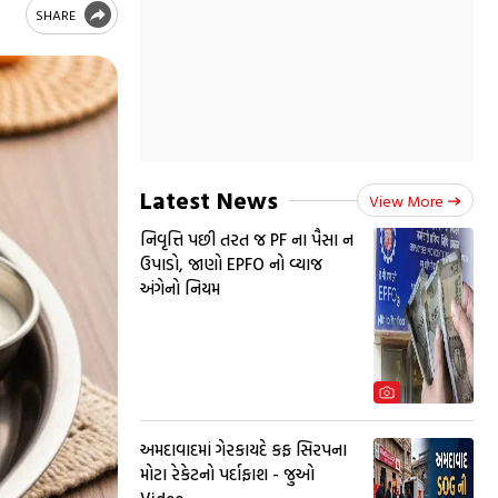
SHARE
Latest News
View More
નિવૃત્તિ પછી તરત જ PF ના પૈસા ન
ઉપાડો, જાણો EPFO નો વ્યાજ
અંગેનો નિયમ
અમદાવાદમાં ગેરકાયદે કફ સિરપના
મોટા રેકેટનો પર્દાફાશ - જુઓ