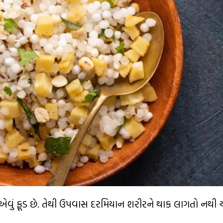
વું ફૂડ છે. તેથી ઉપવાસ દરમિયાન શરીરને થાક લાગતો નથ