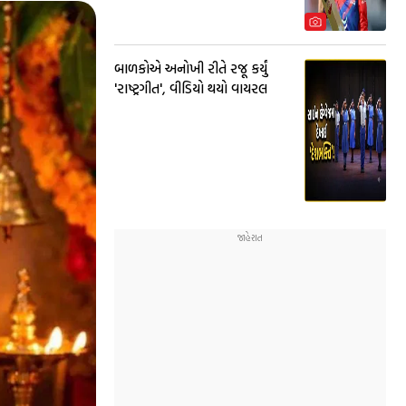
બાળકોએ અનોખી રીતે રજૂ કર્યું
'રાષ્ટ્રગીત', વીડિયો થયો વાયરલ