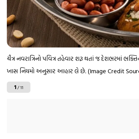
ચૈત્ર નવરાત્રિનો પવિત્ર તહેવાર શરૂ થતાં જ દેશભરમાં 
ખાસ નિયમો અનુસાર આહાર લે છે. (Image Credit Sourc
1
/ 11