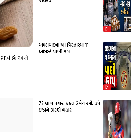
Video
અમદાવાદના આ વિસ્તારમાં 11
ઓગસ્ટે પાણી કાપ
 રાખે છે અને
77 લાખ પગાર, ફક્ત 6 મેચ રમી, હવે
ઈજાને કારણે બહાર