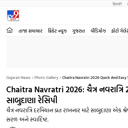
हिन्दी 
તાજા સમાચાર
ક્રિકેટ ન્યૂઝ
ગુજરાત
વીડિયોઝ
ફોટો ગેલે
Gujarati News
Photo Gallery
Chaitra Navratri 2026 Quick And Easy
Chaitra Navratri 2026: ચૈત્ર નવરાત્રિ
સાબુદાણા રેસિપી
ચૈત્ર નવરાત્રિ દરમિયાન વ્રત રાખનાર માટે સાબુદાણા એક શ્ર
સરળ અને સ્વાદિષ્ટ.