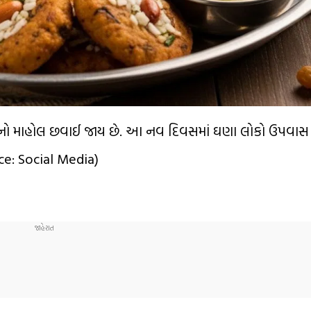
ભક્તિનો માહોલ છવાઈ જાય છે. આ નવ દિવસમાં ઘણા લોકો ઉપવાસ
e: Social Media)