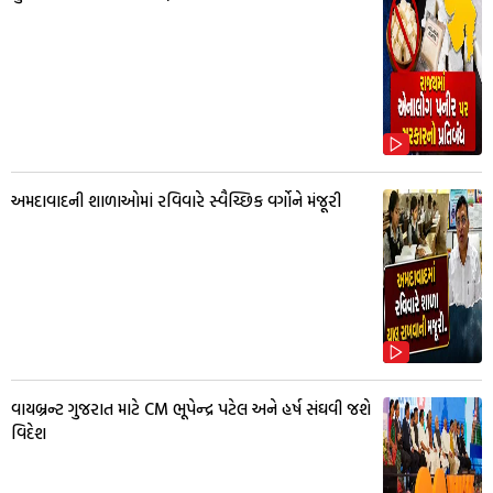
અમદાવાદની શાળાઓમાં રવિવારે સ્વૈચ્છિક વર્ગોને મંજૂરી
વાયબ્રન્ટ ગુજરાત માટે CM ભૂપેન્દ્ર પટેલ અને હર્ષ સંઘવી જશે
વિદેશ