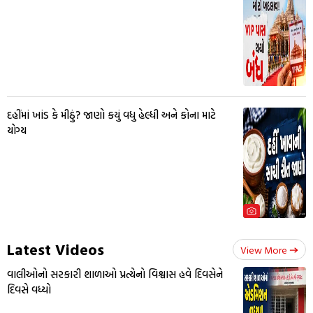
દહીંમાં ખાંડ કે મીઠું? જાણો કયું વધુ હેલ્ધી અને કોના માટે
યોગ્ય
Latest Videos
View More
વાલીઓનો સરકારી શાળાઓ પ્રત્યેનો વિશ્વાસ હવે દિવસેને
દિવસે વધ્યો