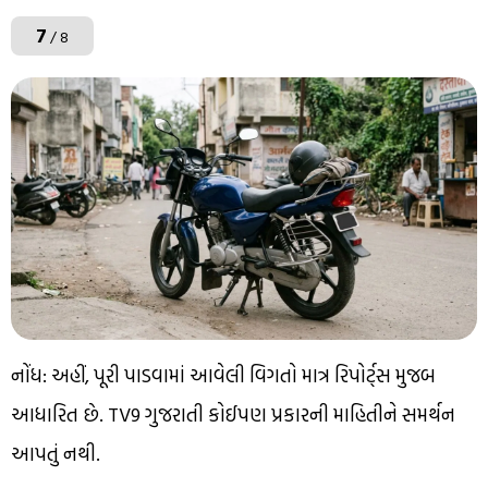
7
/ 8
નોંધ: અહીં, પૂરી પાડવામાં આવેલી વિગતો માત્ર રિપોર્ટ્સ મુજબ
આધારિત છે. TV9 ગુજરાતી કોઈપણ પ્રકારની માહિતીને સમર્થન
આપતું નથી.