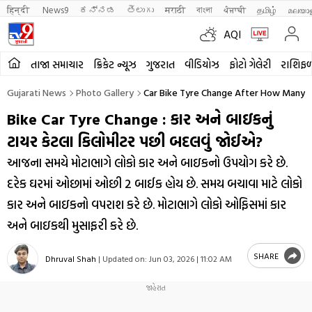
हिन्दी 
News9
ಕನ್ನಡ
తెలుగు
मराठी
বাংলা
ਪੰਜਾਬੀ
தமிழ்
മലയാ
AQI
તાજા સમાચાર
ક્રિકેટ ન્યૂઝ
ગુજરાત
વીડિયોઝ
ફોટો ગેલેરી
રાશિફ
Gujarati News
Photo Gallery
Car Bike Tyre Change After How Many K
Bike Car Tyre Change : કાર અને બાઇકનું
ટાયર કેટલા કિલોમીટર પછી બદલવું જોઈએ?
આજના સમયે મોટાભાગે લોકો કાર અને બાઇકનો ઉપયોગ કરે છે.
દરેક ઘરમાં ઓછામાં ઓછી 2 બાઈક હોય છે. સમય બચાવા માટે લોકો
કાર અને બાઇકનો વપરાશ કરે છે. મોટાભાગે લોકો ઓફિસમાં કાર
અને બાઇકથી મુસાફરી કરે છે.
SHARE
Dhruval Shah
|
Updated on:
Jun 03, 2026 | 11:02 AM