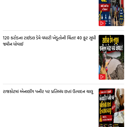
₹120 કરોડના ટાઈડલ ડેમે વધારી ખેડૂતોની ચિંતા! 40 ફૂટ સુધી
જમીન ધોવાઈ
રાજકોટમાં એનાલૉગ પનીર પર પ્રતિબંધ છતાં ઉત્પાદન ચાલુ