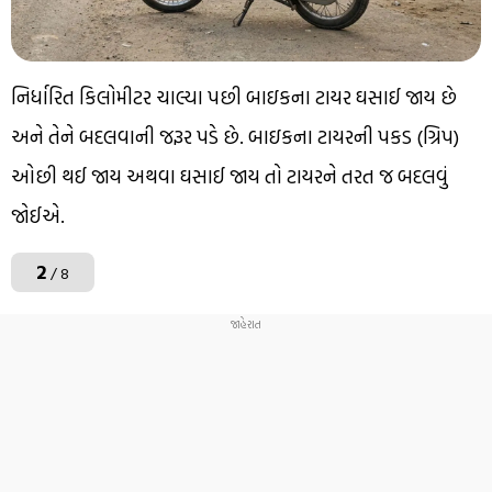
નિર્ધારિત કિલોમીટર ચાલ્યા પછી બાઇકના ટાયર ઘસાઈ જાય છે
અને તેને બદલવાની જરૂર પડે છે. બાઇકના ટાયરની પકડ (ગ્રિપ)
ઓછી થઈ જાય અથવા ઘસાઈ જાય તો ટાયરને તરત જ બદલવું
જોઈએ.
2
/ 8