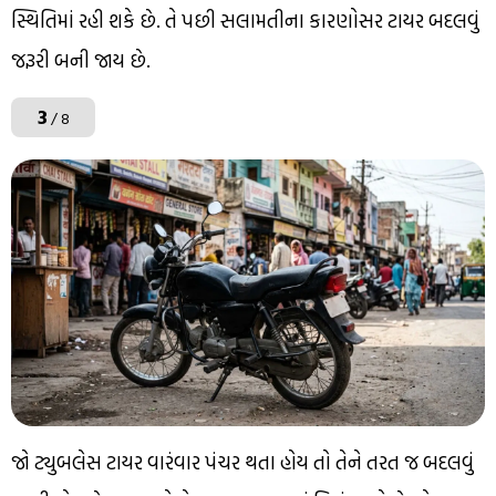
સ્થિતિમાં રહી શકે છે. તે પછી સલામતીના કારણોસર ટાયર બદલવું
જરૂરી બની જાય છે.
3
/ 8
જો ટ્યુબલેસ ટાયર વારંવાર પંચર થતા હોય તો તેને તરત જ બદલવું