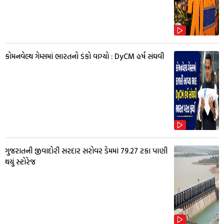
કોમનવેલ્થ ગેમ્સમાં ભારતનો ડંકો વાગ્યો : DyCM હર્ષ સંઘવી
ગુજરાતની જીવાદોરી સરદાર સરોવર ડેમમાં 79.27 ટકા પાણી
થયું સ્ટોરેજ