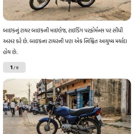
બાઇકનું ટાયર બાઇકની માઇલેજ, રાઇડિંગ પરફોર્મન્સ પર સીધી
અસર કરે છે. બાઇકના ટાયરની પણ એક નિશ્ચિત આયુષ્ય મર્યાદા
હોય છે.
1
/ 8