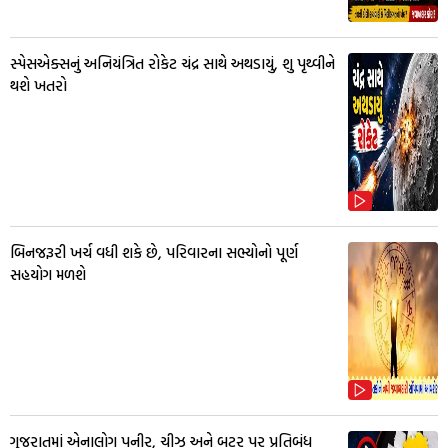
સ્પેસએક્સનું અનિયંત્રિત રોકેટ ચંદ્ર સાથે અથડાયું, શુ પૃથ્વીને
થશે ખતરો
બિનજરૂરી ખર્ચ વધી શકે છે, પરિવારના સભ્યોનો પૂર્ણ
સહયોગ મળશે
ગુજરાતમાં એનાલોગ પનીર, ચીઝ અને બટર પર પ્રતિબંધ