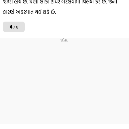
જરૂરી હોય છે. ઘણા લોકો ટાયર બદલવામાં વિલંબ કરે છે. જેના
કારણે અકસ્માત થઈ શકે છે.
4
/ 8