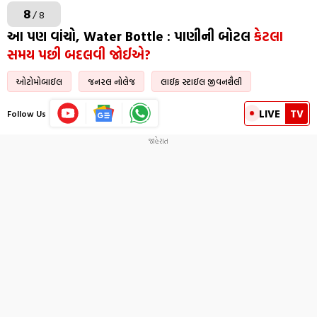
8
/ 8
આ પણ વાંચો, Water Bottle : પાણીની બોટલ
કેટલા
સમય પછી બદલવી જોઈએ?
ઓટોમોબાઈલ
જનરલ નોલેજ
લાઈફ સ્ટાઈલ જીવનશૈલી
LIVE
TV
Follow Us