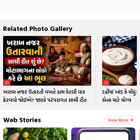
Related Photo Gallery
ખરાબ નજર ઉતારતી વખતે હાથ કેટલી વાર
દહીંમાં ખાંડ કે મીઠું
ફેરવવો જોઈએ? જાણો પરંપરાગત સાચી રીત
કોના માટે યોગ્ય
Web Stories
View More