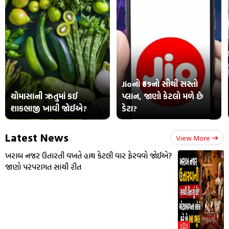
Jioનો ₹69નો સૌથી સસ્તો
ચોમાસાની ઋતુમાં કઈ
પ્લાન, જાણો કેટલો મળે છે
શાકભાજી ખાવી જોઈએ?
ડેટા?
Latest News
View More
ખરાબ નજર ઉતારતી વખતે હાથ કેટલી વાર ફેરવવો જોઈએ?
જાણો પરંપરાગત સાચી રીત