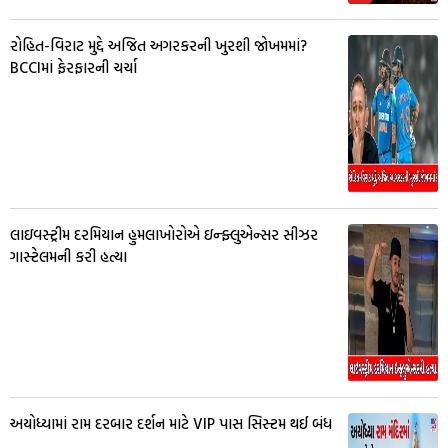
રોહિત-વિરાટ મુદ્દે અજિત અગરકરની ખુરશી જોખમમાં?
BCCIમાં ફેરફારની ચર્ચા
લાઇવસ્ટ્રીમ દરમિયાન હુમલાખોરોએ ઇન્ફ્લુએન્સર સીઝર
ગાસ્ટેલમની કરી હત્યા
અયોધ્યામાં રામ દરબાર દર્શન માટે VIP પાસ સિસ્ટમ થઈ બંધ