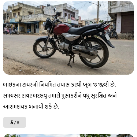
બાઇકના ટાયરની નિયમિત તપાસ કરવી ખૂબ જ જરૂરી છે.
સમયસર ટાયર બદલવું તમારી મુસાફરીને વધુ સુરક્ષિત અને
આરામદાયક બનાવી શકે છે.
5
/ 8