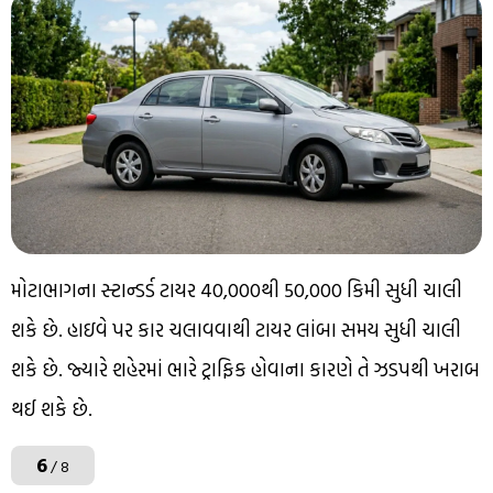
મોટાભાગના સ્ટાન્ડર્ડ ટાયર 40,000થી 50,000 કિમી સુધી ચાલી
શકે છે. હાઇવે પર કાર ચલાવવાથી ટાયર લાંબા સમય સુધી ચાલી
શકે છે. જ્યારે શહેરમાં ભારે ટ્રાફિક હોવાના કારણે તે ઝડપથી ખરાબ
થઈ શકે છે.
6
/ 8