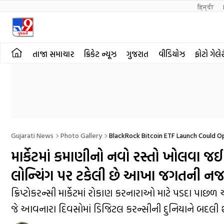
हिन्दी 
તાજા સમાચાર
ક્રિકેટ ન્યૂઝ
ગુજરાત
વીડિયોઝ
ફોટો ગેલે
Gujarati News
Photo Gallery
BlackRock Bitcoin ETF Launch Could O
માર્કેટમાં કમાણીનો નવો રસ્તો ખોલવા જ
લોન્ચિંગ પર ટકેલી છે આખા જગતની ન
ક્રિપ્ટોકરન્સી માર્કેટમાં રોકાણ કરનારાઓ માટે પડદા પા
જે આવનારા દિવસોમાં ડિજિટલ કરન્સીની દુનિયાને બદલી શ