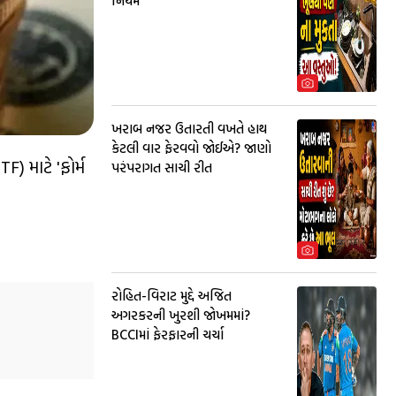
નિયમ
ખરાબ નજર ઉતારતી વખતે હાથ
કેટલી વાર ફેરવવો જોઈએ? જાણો
) માટે 'ફોર્મ
પરંપરાગત સાચી રીત
રોહિત-વિરાટ મુદ્દે અજિત
અગરકરની ખુરશી જોખમમાં?
BCCIમાં ફેરફારની ચર્ચા