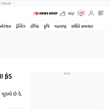
TV9-UP
AQI
નોરંજન
ટ્રેન્ડિંગ
ટોપિક
કૃષિ
મહારાષ્ટ્ર
ભક્તિ સમાચાર
ા ફંડ
ૂક્યો છે કે,