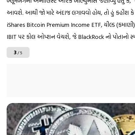
બ્લૂમબર્ગના એનાલિસ્ટ એરિક બાલ્ચુનાસે જણાવ્યું હતું કે
આવશે. આથી જો મારે અંદાજ લગાવવો હોય, તો હું કહીશ કે
iShares Bitcoin Premium Income ETF, યીલ્ડ (કમાણી) 
IBIT પર કોલ ઓપ્શન વેચશે, જે BlackRock નો પોતાનો સ્પ
3
/ 5