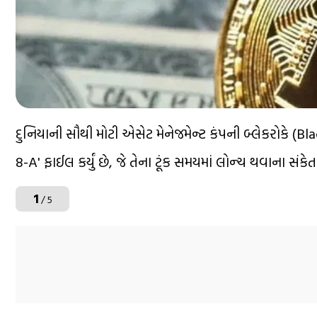
દુનિયાની સૌથી મોટી એસેટ મેનેજમેન્ટ કંપની બ્લેકરોકે (Blac
8-A' ફાઈલ કર્યું છે, જે તેના ટૂંક સમયમાં લોન્ચ થવાના સંકે
1
/ 5