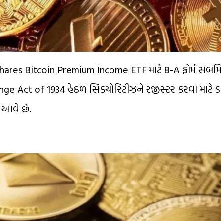
s Bitcoin Premium Income ETF માટે 8-A ફોર્મ સબમિટ કર્
hange Act of 1934 હેઠળ સિક્યોરિટીઝને રજીસ્ટર કરવા માટે S
 આવે છે.