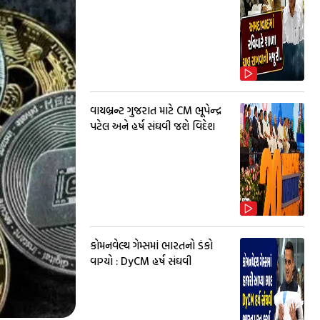
વાયબ્રન્ટ ગુજરાત માટે CM ભૂપેન્દ્ર
પટેલ અને હર્ષ સંઘવી જશે વિદેશ
કોમનવેલ્થ ગેમ્સમાં ભારતનો ડંકો
વાગ્યો : DyCM હર્ષ સંઘવી