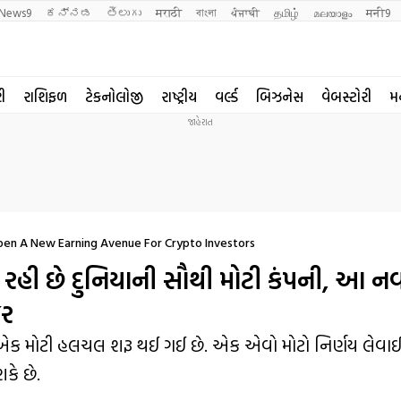
News9
ಕನ್ನಡ
తెలుగు
मराठी
বাংলা
ਪੰਜਾਬੀ
தமிழ்
മലയാളം
मनी9
રી
રાશિફળ
ટેકનોલોજી
રાષ્ટ્રીય
વર્લ્ડ
બિઝનેસ
વેબસ્ટોરી
મ
pen A New Earning Avenue For Crypto Investors
ઈ રહી છે દુનિયાની સૌથી મોટી કંપની, આ નવ
જર
છળ એક મોટી હલચલ શરૂ થઈ ગઈ છે. એક એવો મોટો નિર્ણય લેવાઈ ચ
કે છે.