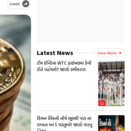
SHARE
Latest News
View More
ટીમ ઈન્ડિયા WTC ફાઈનલમાં કેવી
રીતે પહોંચશે? જાણો સમીકરણ
કિચન સિંકની નીચે ભૂલથી પણ ના
રાખતા આ 5 વસ્તુઓ! જાણો વાસ્તુ