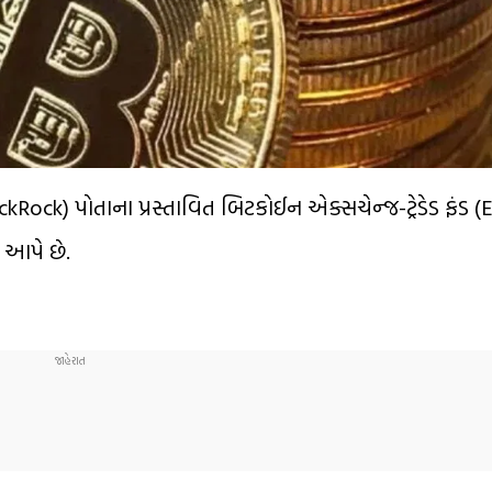
kRock) પોતાના પ્રસ્તાવિત બિટકોઈન એક્સચેન્જ-ટ્રેડેડ ફંડ (ETF
ત આપે છે.