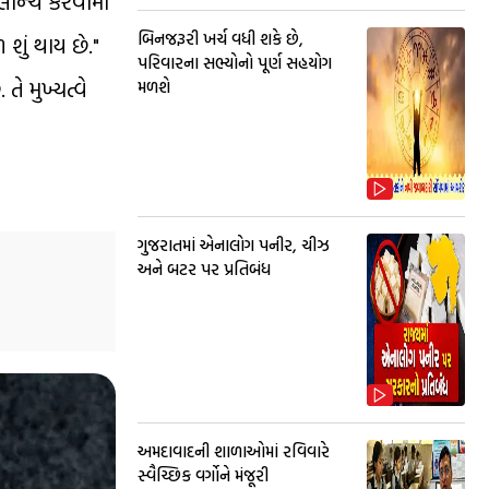
લોન્ચ કરવામાં
બિનજરૂરી ખર્ચ વધી શકે છે,
ું થાય છે."
પરિવારના સભ્યોનો પૂર્ણ સહયોગ
 મુખ્યત્વે
મળશે
ગુજરાતમાં એનાલોગ પનીર, ચીઝ
અને બટર પર પ્રતિબંધ
અમદાવાદની શાળાઓમાં રવિવારે
સ્વૈચ્છિક વર્ગોને મંજૂરી