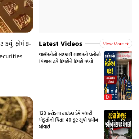
Latest Videos
યું. ફોર્મ 8-
View More
વાલીઓનો સરકારી શાળાઓ પ્રત્યેનો
ecurities
વિશ્વાસ હવે દિવસેને દિવસે વધ્યો
₹120 કરોડના ટાઈડલ ડેમે વધારી
ખેડૂતોની ચિંતા! 40 ફૂટ સુધી જમીન
ધોવાઈ