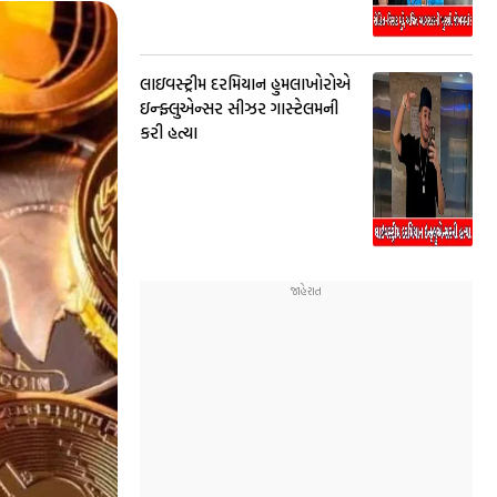
લાઇવસ્ટ્રીમ દરમિયાન હુમલાખોરોએ
ઇન્ફ્લુએન્સર સીઝર ગાસ્ટેલમની
કરી હત્યા