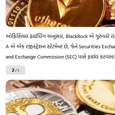
ઓફિશિયલ ફાઈલિંગ અનુસાર, BlackRock એ ગુરુવારે iShare
A એ એક રજીસ્ટ્રેશન સ્ટેટમેન્ટ છે, જેને Securities Exc
and Exchange Commission (SEC) પાસે ફાઈલ કરવામાં
2
/ 5