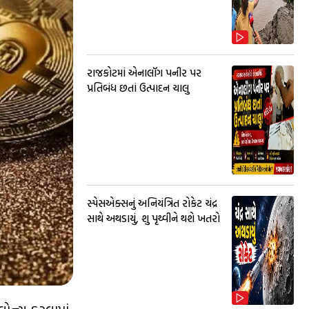
રાજકોટમાં એનાલૉગ પનીર પર
પ્રતિબંધ છતાં ઉત્પાદન ચાલુ
સ્પેસએક્સનું અનિયંત્રિત રોકેટ ચંદ્ર
સાથે અથડાયું, શુ પૃથ્વીને થશે ખતરો