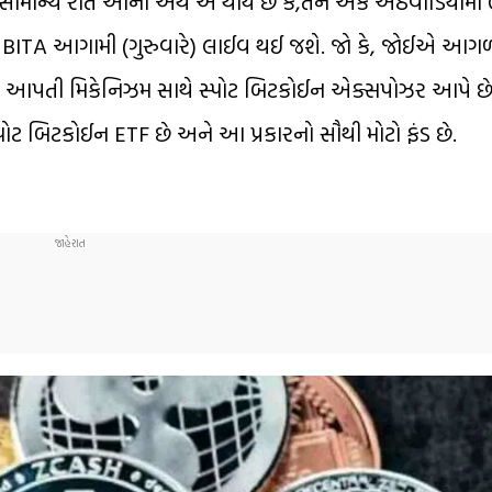
, "સામાન્ય રીતે આનો અર્થ એ થાય છે કે,તેને એક અઠવાડિયામાં 
 BITA આગામી (ગુરુવારે) લાઈવ થઈ જશે. જો કે, જોઈએ આગળ શ
આપતી મિકેનિઝમ સાથે સ્પોટ બિટકોઈન એક્સપોઝર આપે છે. તે
ોટ બિટકોઈન ETF છે અને આ પ્રકારનો સૌથી મોટો ફંડ છે.