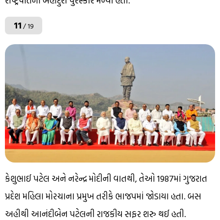
રાષ્ટ્રપતિનો બહાદુરી પુરસ્કાર મળ્યો હતો.
11
/ 19
કેશુભાઈ પટેલ અને નરેન્દ્ર મોદીની વાતથી, તેઓ 1987માં ગુજરાત
પ્રદેશ મહિલા મોરચાના પ્રમુખ તરીકે ભાજપમાં જોડાયા હતા. બસ
અહીથી આનંદીબેન પટેલની રાજકીય સફર શરુ થઈ હતી.