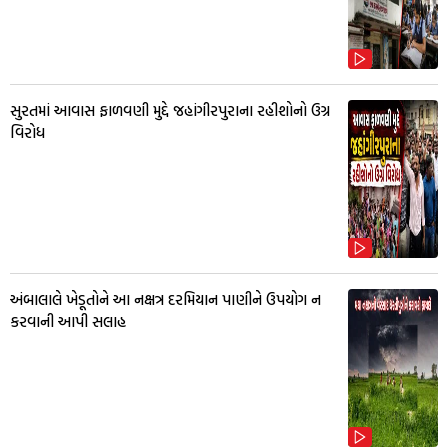
સુરતમાં આવાસ ફાળવણી મુદ્દે જહાંગીરપુરાના રહીશોનો ઉગ્ર
વિરોધ
અંબાલાલે ખેડૂતોને આ નક્ષત્ર દરમિયાન પાણીને ઉપયોગ ન
કરવાની આપી સલાહ