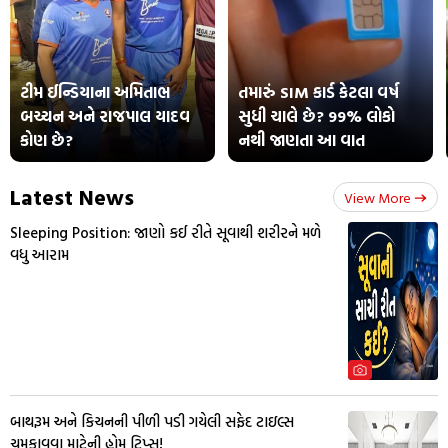
ટીમ ઈન્ડિયાના અમિતાભ
તમારું SIM કાર્ડ કેટલા વર્ષ
બચ્ચન અને રાજપાલ યાદવ
સુધી ચાલે છે? 99% લોકો
કોણ છે?
નથી જાણતા આ વાત
Latest News
View More
Sleeping Position: જાણો કઈ રીતે સૂવાથી શરીરને મળે
વધુ આરામ
બાથરૂમ અને કિચનની પીળી પડી ગયેલી સફેદ ટાઇલ્સ
ચમકાવવા માટેની હોમ ટિપ્સ!