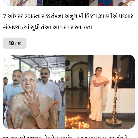
7 ઓગસ્ટ 2016ના રોજ તેમના અનુગામી વિજય રૂપાણીએ પદભાર
સંભાળ્યો ત્યાં સુધી તેઓ આ પદ પર રહ્યા હતા.
18
/ 19