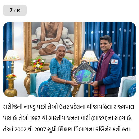
7
/ 19
સરોજિની નાયડુ પછી તેઓ ઉત્તર પ્રદેશના બીજા મહિલા રાજ્યપાલ
પણ છે.તેઓ 1987 થી ભારતીય જનતા પાર્ટી (ભાજપ)ના સભ્ય છે.
તેઓ 2002 થી 2007 સુધી શિક્ષણ વિભાગના કેબિનેટ મંત્રી હતા.