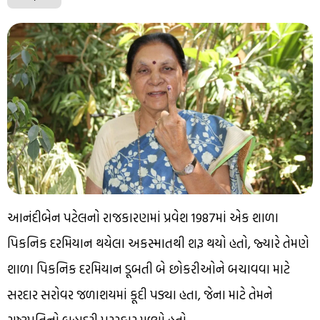
આનંદીબેન પટેલનો રાજકારણમાં પ્રવેશ 1987માં એક શાળા
પિકનિક દરમિયાન થયેલા અકસ્માતથી શરૂ થયો હતો, જ્યારે તેમણે
શાળા પિકનિક દરમિયાન ડૂબતી બે છોકરીઓને બચાવવા માટે
સરદાર સરોવર જળાશયમાં કૂદી પડ્યા હતા, જેના માટે તેમને