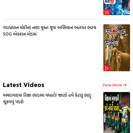
વડાપ્રધાન મોદીના નશા મુક્ત યુવા અભિયાન અંતગત ભરૂચ
SOG એક્શન મોડમાં
Latest Videos
View More
અમદાવાદમાં રિક્ષા ભાડામાં વધારો! જાણો હવે કેટલું ભાડુ
ચૂકવવું પડશે