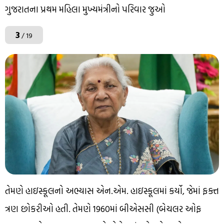
ગુજરાતના પ્રથમ મહિલા મુખ્યમંત્રીનો પરિવાર જુઓ
3
/ 19
તેમણે હાઇસ્કૂલનો અભ્યાસ એન.એમ. હાઇસ્કૂલમાં કર્યો, જેમાં ફક્ત
ત્રણ છોકરીઓ હતી. તેમણે 1960માં બીએસસી (બેચલર ઓફ