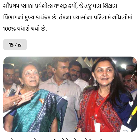
સૌપ્રથમ "શાળા પ્રવેશોત્સવ" શરૂ કર્યો, જે હજુ પણ શિક્ષણ
વિભાગનો મુખ્ય કાર્યક્રમ છે. તેમના પ્રયાસોના પરિણામે નોંધણીમાં
100% વધારો થયો છે.
15
/ 19