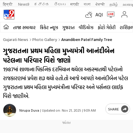
हिन्दी 
News9
ಕನ್ನಡ
తెలుగు
मराठी
বাংলা
ਪੰਜਾਬੀ
தமிழ்
മലയാ
AQI
તાજા સમાચાર
ક્રિકેટ ન્યૂઝ
ગુજરાત
વીડિયોઝ
ફોટો ગેલેરી
રાશિફ
Gujarati News
Photo Gallery
Anandiben Patel Family Tree
ગુજરાતના પ્રથમ મહિલા મુખ્યમંત્રી આનંદીબેન
પટેલના પરિવાર વિશે જાણો
1987માં શાળાના પિકનિક દરમિયાન થયેલા અકસ્માતથી પટેલનો
રાજકારણમાં પ્રવેશ શરૂ થયો હતો.તો આજે આપણે આનંદીબેન પટેલ
ગુજરાતના પ્રથમ મહિલા મુખ્યમંત્રીના પરિવાર અને પર્સનલ લાઈફ
વિશે જાણીએ.
SHARE
Nirupa Duva
|
Updated on:
Nov 21, 2025 | 9:09 AM