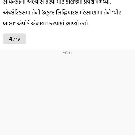
સાયન્સ)નો અભ્યાસ કરવા માટે કોલેજમાં પ્રવેશ મેળવ્યો.
એથ્લેટિક્સમાં તેની ઉત્કૃષ્ટ સિદ્ધિ બદલ મહેસાણામાં તેને "વીર
બાલા" એવોર્ડ એનાયત કરવામાં આવ્યો હતો.
4
/ 19