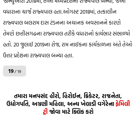
જાન્યુઆરી 2018માં, તેઓ મધ્યપ્રદેશના રાજ્યપાલ બન્યા, જેઓ
વધારાના ચાર્જ રાજ્યપાલ હતા.ઓગસ્ટ 2018માં, તત્કાલીન
રાજ્યપાલ બલરામ દાસ ટંડનના અચાનક અવસાનને કારણે
તેમણે છત્તીસગઢના રાજ્યપાલ તરીકે વધારાનો કાર્યભાર સંભાળ્યો
હતો. 20 જુલાઈ 2019ના રોજ, રામ નાઈકના કાર્યકાળના અંતે તેઓ
ઉત્તર પ્રદેશના રાજ્યપાલ બન્યા હતા.
19
/ 19
તમારા મનપસંદ હીરો, હિરોઈન, ક્રિકેટર, રાજનેતા,
ઉદ્યોગપતિ, અગ્રણી મહિલા, અન્ય ખેલાડી વગેરેના
ફેમિલી
ટ્રી
જોવા માટે ક્લિક કરો