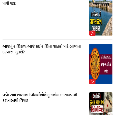
માગી મદદ
આજનું રાશિફળ: આજે કઈ રાશિના જાતકો માટે ભાગ્યના
દરવાજા ખુલશે?
વડોદરામાં શાળાના વિદ્યાર્થીઓને દુકાનોમાં ભણાવવાની
દરખાસ્તથી વિવાદ