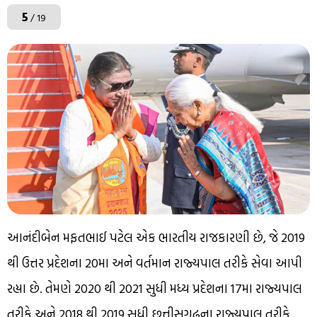
5
/ 19
આનંદીબેન મફતભાઈ પટેલ એક ભારતીય રાજકારણી છે, જે 2019
થી ઉત્તર પ્રદેશના 20મા અને વર્તમાન રાજ્યપાલ તરીકે સેવા આપી
રહ્યા છે. તેમણે 2020 થી 2021 સુધી મધ્ય પ્રદેશના 17મા રાજ્યપાલ
તરીકે અને 2018 થી 2019 સુધી છત્તીસગઢના રાજ્યપાલ તરીકે