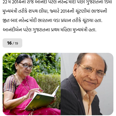
22 મે 2014ના રોજ આનંદી પટેલે નરેન્દ્ર મોદી પછી ગુજરાતના 15મા
મુખ્યમંત્રી તરીકે શપથ લીધા, જ્યારે 2014ની ચૂંટણીમાં ભાજપની
જીત બાદ નરેન્દ્ર મોદી ભારતના વડા પ્રધાન તરીકે ચૂંટાયા હતા.
આનંદીબેન પટેલ ગુજરાતના પ્રથમ મહિલા મુખ્યમંત્રી હતા.
16
/ 19