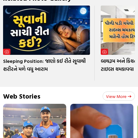
Sleeping Position: જાણો કઈ રીતે સૂવાથી
બાથરૂમ અને કિચનન
શરીરને મળે વધુ આરામ
ટાઇલ્સ ચમકાવવા મા
Web Stories
View More