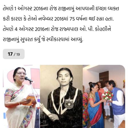
તેમણે 1 ઓગસ્ટ 2016ના રોજ રાજીનામું આપવાની ઇચ્છા વ્યક્ત
કરી કારણ કે તેઓ નવેમ્બર 2016માં 75 વર્ષના થઈ રહ્યા હતા.
તેમણે 4 ઓગસ્ટ 2016ના રોજ રાજ્યપાલ ઓ. પી. કોહલીને
રાજીનામું સુપરત કર્યું જે સ્વીકારવામાં આવ્યું.
17
/ 19