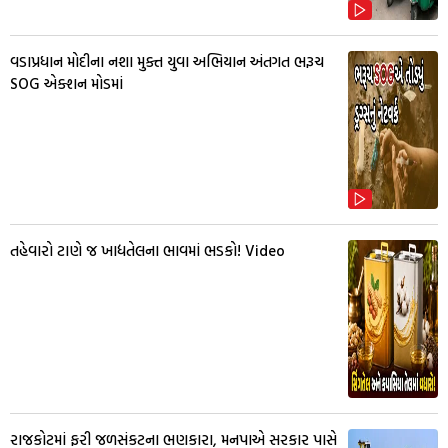
વડાપ્રધાન મોદીના નશા મુક્ત યુવા અભિયાન અંતગત ભરૂચ
SOG એક્શન મોડમાં
તહેવારો ટાણે જ ખાદ્યતેલના ભાવમાં ભડકો! Video
રાજકોટમાં ફરી જળસંકટના ભણકારા, મનપાએ સરકાર પાસે