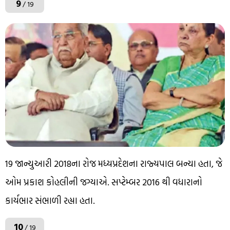
9
/ 19
19 જાન્યુઆરી 2018ના રોજ મધ્યપ્રદેશના રાજ્યપાલ બન્યા હતા, જે
ઓમ પ્રકાશ કોહલીની જગ્યાએ. સપ્ટેમ્બર 2016 થી વધારાનો
કાર્યભાર સંભાળી રહ્યા હતા.
10
/ 19