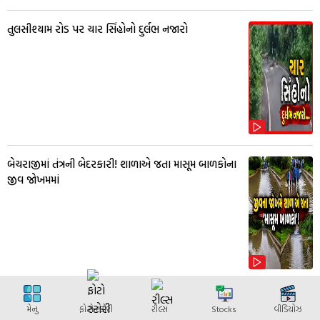
તુલસીશ્યામ રોડ પર ચાર સિંહોનો દુર્લભ નજારો
બેચરાજીમાં તંત્રની બેદરકારી! શાળાએ જતા માસૂમ બાળકોના
જીવ જોખમમાં
મેનુ
ફોટો સ્ટોરી
રીલ્સ
Stocks
વીડિયોઝ