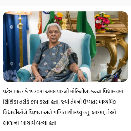
પટેલ 1967 કે 1970માં અમદાવાદની મોહિનીબા કન્યા વિદ્યાલયમાં
શિક્ષિકા તરીકે કામ કરતા હતા, જ્યાં તેમનો ઉચ્ચતર માધ્યમિક
વિદ્યાર્થીઓને વિજ્ઞાન અને ગણિત શીખવ્યું હતું. બાદમાં, તેઓ
શાળાના આચાર્ય બન્યા હતા.