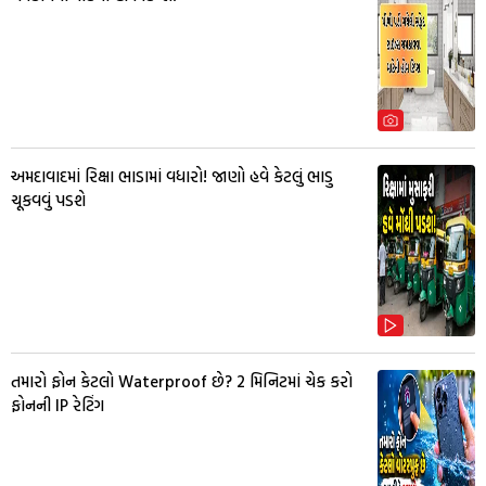
અમદાવાદમાં રિક્ષા ભાડામાં વધારો! જાણો હવે કેટલું ભાડુ
ચૂકવવું પડશે
તમારો ફોન કેટલો Waterproof છે? 2 મિનિટમાં ચેક કરો
ફોનની IP રેટિંગ