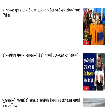
વાયબ્રન્ટ ગુજરાત માટે CM ભૂપેન્દ્ર પટેલ અને હર્ષ સંઘવી જશે
વિદેશ
કોમનવેલ્થ ગેમ્સમાં ભારતનો ડંકો વાગ્યો : DyCM હર્ષ સંઘવી
ગુજરાતની જીવાદોરી સરદાર સરોવર ડેમમાં 79.27 ટકા પાણી
થયું સ્ટોરેજ