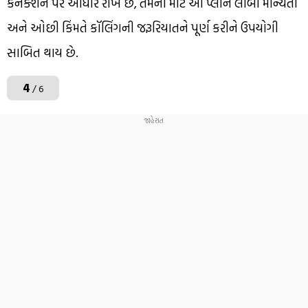
કનેક્શન પર આધાર રાખે છે, તેમના માટે આ પ્લાન લાંબી માન્યતા
અને ઓછી કિંમતે કૉલિંગની જરૂરિયાતને પૂર્ણ કરીને ઉપયોગી
સાબિત થાય છે.
4
/ 6