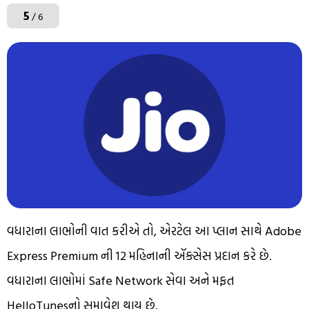
5
/ 6
વધારાના લાભોની વાત કરીએ તો, એરટેલ આ પ્લાન સાથે Adobe
Express Premium ની 12 મહિનાની ઍક્સેસ પ્રદાન કરે છે.
વધારાના લાભોમાં Safe Network સેવા અને મફત
HelloTunesનો સમાવેશ થાય છે.