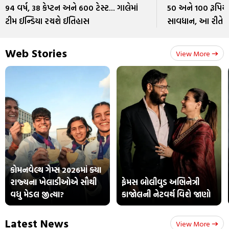
94 વર્ષ, 38 કેપ્ટન અને 600 ટેસ્ટ... ગાલેમાં
50 અને 100 રૂપિય
ટીમ ઈન્ડિયા રચશે ઈતિહાસ
સાવધાન, આ રીતે
Web Stories
View More
કોમનવેલ્થ ગેમ્સ 2026માં ક્યા
રાજ્યના ખેલાડીઓએ સૌથી
ફેમસ બોલીવુડ અભિનેત્રી
વધુ મેડલ જીત્યા?
કાજોલની નેટવર્થ વિશે જાણો
Latest News
View More