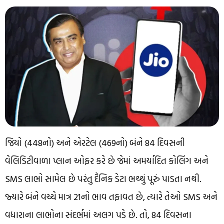
જિયો (₹448નો) અને એરટેલ (₹469નો) બંને 84 દિવસની
વેલિડિટીવાળા પ્લાન ઓફર કરે છે જેમાં અમર્યાદિત કોલિંગ અને
SMS લાભો સામેલ છે પરંતુ દૈનિક ડેટા ભથ્થું પૂરું પાડતા નથી.
જ્યારે બંને વચ્ચે માત્ર ₹21નો ભાવ તફાવત છે, ત્યારે તેઓ SMS અને
વધારાના લાભોના સંદર્ભમાં અલગ પડે છે. તો, 84 દિવસના