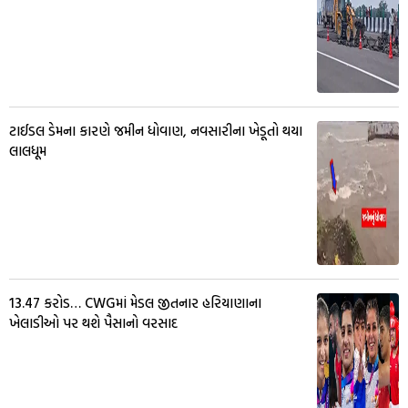
ટાઈડલ ડેમના કારણે જમીન ધોવાણ, નવસારીના ખેડૂતો થયા
લાલધૂમ
13.47 કરોડ… CWGમાં મેડલ જીતનાર હરિયાણાના
ખેલાડીઓ પર થશે પૈસાનો વરસાદ