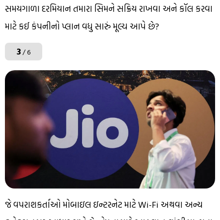
સમયગાળા દરમિયાન તમારા સિમને સક્રિય રાખવા અને કૉલ કરવા
માટે કઈ કંપનીનો પ્લાન વધુ સારું મૂલ્ય આપે છે?
3
/ 6
જે ​​વપરાશકર્તાઓ મોબાઇલ ઇન્ટરનેટ માટે Wi-Fi અથવા અન્ય