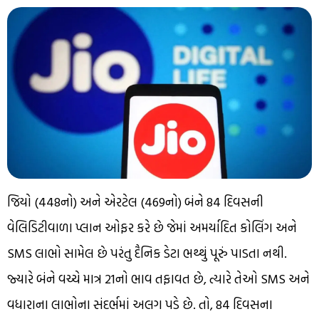
જિયો (₹448નો) અને એરટેલ (₹469નો) બંને 84 દિવસની
વેલિડિટીવાળા પ્લાન ઓફર કરે છે જેમાં અમર્યાદિત કોલિંગ અને
SMS લાભો સામેલ છે પરંતુ દૈનિક ડેટા ભથ્થું પૂરું પાડતા નથી.
જ્યારે બંને વચ્ચે માત્ર ₹21નો ભાવ તફાવત છે, ત્યારે તેઓ SMS અને
વધારાના લાભોના સંદર્ભમાં અલગ પડે છે. તો, 84 દિવસના