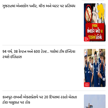
ગુજરાતમાં એનાલોગ પનીર, ચીઝ અને બટર પર પ્રતિબંધ
94 વર્ષ, 38 કેપ્ટન અને 600 ટેસ્ટ... ગાલેમાં ટીમ ઈન્ડિયા
રચશે ઈતિહાસ
કાનપુર-લખનૌ એક્સપ્રેસવે પર 20 દિવસમાં રસ્તો બેસતા
ટોલ વસૂલાત પર રોક