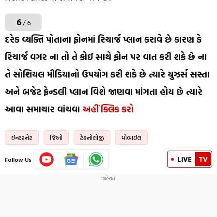
6
/ 6
દરેક વ્યક્તિ પોતાના ફોનમાં રિચાર્જ પ્લાન કરાવે છે કારણ કે
રિચાર્જ વગર ના તો તે કોઈ સાથે ફોન પર વાત કરી શકે છે ના
તે સોશિયલ મીડિયાનો ઉપયોગ કરી શકે છે ત્યારે યુઝર્સ સસ્તા
અને બજેટ ફ્રેન્ડલી પ્લાન વિશે જાણવા માંગતા હોય છે ત્યારે
આવા સમાચાર વાંચવા
અહીં ક્લિક કરો
ઈન્ટરનેટ
જિઓ
ટેકનોલોજી
મોબાઈલ
LIVE
TV
Follow Us