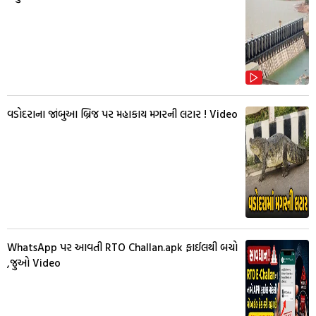
વડોદરાના જાંબુઆ બ્રિજ પર મહાકાય મગરની લટાર ! Video
WhatsApp પર આવતી RTO Challan.apk ફાઈલથી બચો
,જુઓ Video