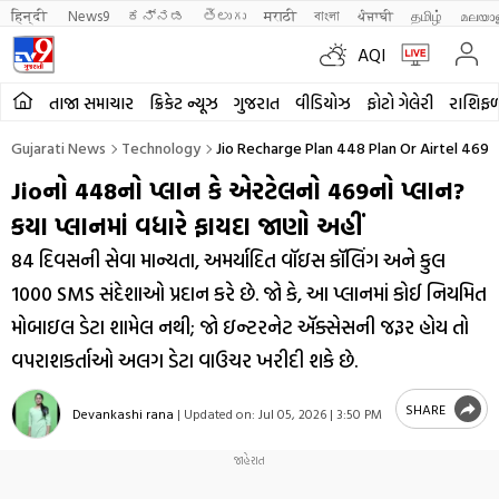
हिन्दी 
News9
ಕನ್ನಡ
తెలుగు
मराठी
বাংলা
ਪੰਜਾਬੀ
தமிழ்
മലയാ
AQI
તાજા સમાચાર
ક્રિકેટ ન્યૂઝ
ગુજરાત
વીડિયોઝ
ફોટો ગેલેરી
રાશિફ
Gujarati News
Technology
Jio Recharge Plan 448 Plan Or Airtel 469 
Jioનો ₹448નો પ્લાન કે એરટેલનો ₹469નો પ્લાન?
કયા પ્લાનમાં વધારે ફાયદા જાણો અહીં
84 દિવસની સેવા માન્યતા, અમર્યાદિત વૉઇસ કૉલિંગ અને કુલ
1000 SMS સંદેશાઓ પ્રદાન કરે છે. જો કે, આ પ્લાનમાં કોઈ નિયમિત
મોબાઇલ ડેટા શામેલ નથી; જો ઇન્ટરનેટ ઍક્સેસની જરૂર હોય તો
વપરાશકર્તાઓ અલગ ડેટા વાઉચર ખરીદી શકે છે.
SHARE
Devankashi rana
|
Updated on:
Jul 05, 2026 | 3:50 PM