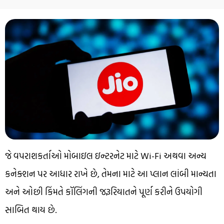
જે ​​વપરાશકર્તાઓ મોબાઇલ ઇન્ટરનેટ માટે Wi-Fi અથવા અન્ય
કનેક્શન પર આધાર રાખે છે, તેમના માટે આ પ્લાન લાંબી માન્યતા
અને ઓછી કિંમતે કૉલિંગની જરૂરિયાતને પૂર્ણ કરીને ઉપયોગી
સાબિત થાય છે.