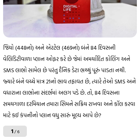
જિયો (₹448નો) અને એરટેલ (₹469નો) બંને 84 દિવસની
વેલિડિટીવાળા પ્લાન ઓફર કરે છે જેમાં અમર્યાદિત કોલિંગ અને
SMS લાભો સામેલ છે પરંતુ દૈનિક ડેટા ભથ્થું પૂરું પાડતા નથી.
જ્યારે બંને વચ્ચે માત્ર ₹21નો ભાવ તફાવત છે, ત્યારે તેઓ SMS અને
વધારાના લાભોના સંદર્ભમાં અલગ પડે છે. તો, 84 દિવસના
સમયગાળા દરમિયાન તમારા સિમને સક્રિય રાખવા અને કૉલ કરવા
માટે કઈ કંપનીનો પ્લાન વધુ સારું મૂલ્ય આપે છે?
1
/ 6