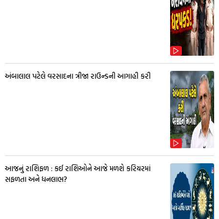
અંબાલાલ પટેલે વરસાદના ત્રીજા રાઉન્ડની આગાહી કરી
આજનું રાશિફળ : કઈ રાશિઓને આજે મળશે કરિયરમાં
સફળતા અને ધનલાભ?