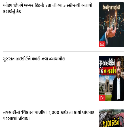
ઓછા જોખમે બમ્પર રિટર્ન! SBI ની આ 5 સ્કીમ્સથી બનાવો
કરોડોનું ફંડ
ગુજરાત હાઈકોર્ટને મળશે નવા ન્યાયાધીશ
નવસારીનો ‘વિકાસ’ પાણીમાં! ₹1,000 કરોડના કાર્યો ધોધમાર
વરસાદમાં ધોવાયા