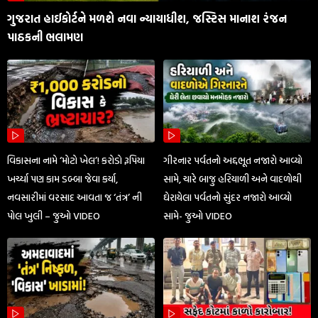
ગુજરાત હાઈકોર્ટને મળશે નવા ન્યાયાધીશ, જસ્ટિસ માનાશ રંજન
પાઠકની ભલામણ
વિકાસના નામે ‘મોટો ખેલ’! કરોડો રૂપિયા
ગીરનાર પર્વતનો અદ્દભૂત નજારો આવ્યો
ખર્ચ્યા પણ કામ ડબ્બા જેવા કર્યા,
સામે, ચારે બાજુ હરિયાળી અને વાદળોથી
નવસારીમાં વરસાદ આવતા જ ‘તંત્ર’ ની
ઘેરાયેલા પર્વતનો સુંદર નજારો આવ્યો
પોલ ખુલી – જુઓ VIDEO
સામે- જુઓ VIDEO