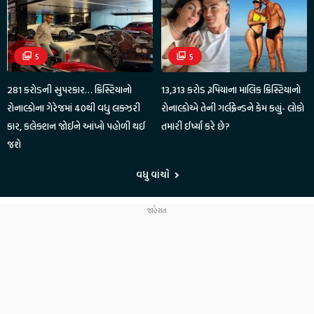
5
5
281 કરોડની સુપરકાર… ક્રિસ્ટિયાનો
13,313 કરોડ રૂપિયાના માલિક ક્રિસ્ટિયાનો
રોનાલ્ડોના ગેરેજમાં 40થી વધુ લક્ઝરી
રોનાલ્ડોએ તેની ગર્લફ્રેન્ડને કેમ કહ્યું- લોકો
કાર, કલેક્શન જોઈને આંખો પહોળી થઈ
તમારી ઈર્ષ્યા કરે છે?
જશે
વધુ વાંચો