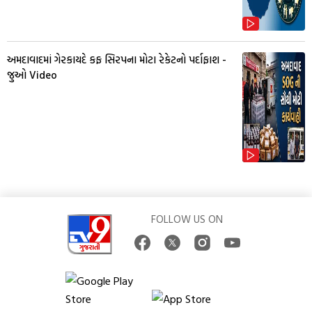
અમદાવાદમાં ગેરકાયદે કફ સિરપના મોટા રેકેટનો પર્દાફાશ -
જુઓ Video
FOLLOW US ON