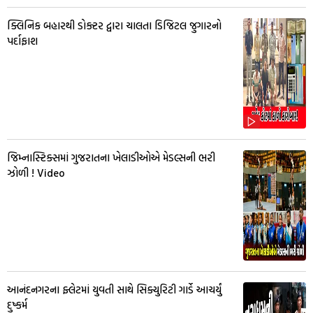
ક્લિનિક બહારથી ડોક્ટર દ્વારા ચાલતા ડિજિટલ જુગારનો
પર્દાફાશ
જિમ્નાસ્ટિક્સમાં ગુજરાતના ખેલાડીઓએ મેડલ્સની ભરી
ઝોળી ! Video
આનંદનગરના ફ્લેટમાં યુવતી સાથે સિક્યુરિટી ગાર્ડે આચર્યું
દુષ્કર્મ