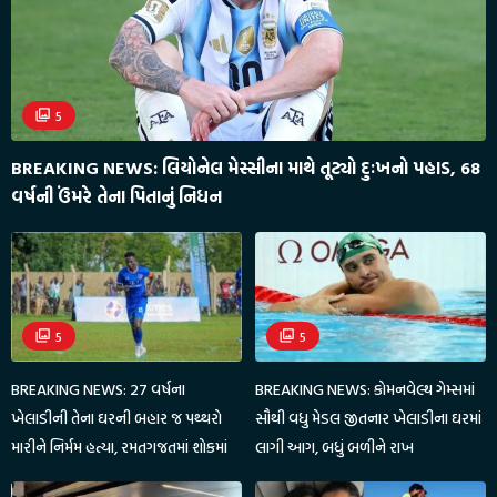
5
BREAKING NEWS: લિયોનેલ મેસ્સીના માથે તૂટ્યો દુઃખનો પહાડ, 68
વર્ષની ઉંમરે તેના પિતાનું નિધન
5
5
BREAKING NEWS: 27 વર્ષના
BREAKING NEWS: કોમનવેલ્થ ગેમ્સમાં
ખેલાડીની તેના ઘરની બહાર જ પથ્થરો
સૌથી વધુ મેડલ જીતનાર ખેલાડીના ઘરમાં
મારીને નિર્મમ હત્યા, રમતગજતમાં શોકમાં
લાગી આગ, બધું બળીને રાખ