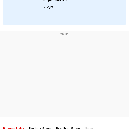
26 yrs.
Player Info
Batting Stats
Bowling Stats
News