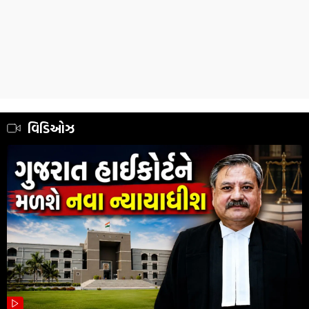
વિડિઓઝ