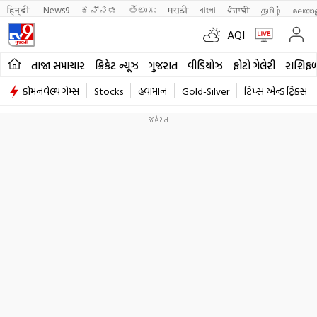
हिन्दी 
News9
ಕನ್ನಡ
తెలుగు
मराठी
বাংলা
ਪੰਜਾਬੀ
தமிழ்
മലയാ
AQI
તાજા સમાચાર
ક્રિકેટ ન્યૂઝ
ગુજરાત
વીડિયોઝ
ફોટો ગેલેરી
રાશિફ
કોમનવેલ્થ ગેમ્સ
Stocks
હવામાન
Gold-Silver
ટિપ્સ એન્ડ ટ્રિક્સ