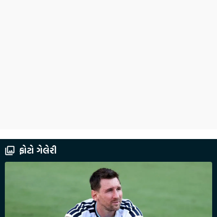
ફોટો ગેલેરી