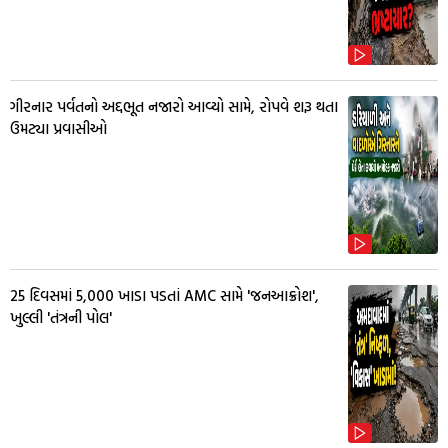
ગીરનાર પર્વતનો અદ્દભૂત નજારો આવ્યો સામે, રોપવે શરૂ થતા
ઉમટ્યા પ્રવાસીઓ
25 દિવસમાં 5,000 ખાડા પડતાં AMC સામે 'જનઆક્રોશ',
ખુલ્લી 'તંત્રની પોલ'