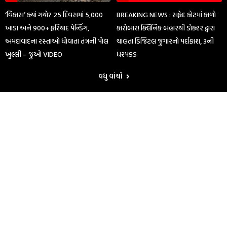
‘વિકાસ’ ક્યાં ગયો? 25 દિવસમાં 5,000
BREAKING NEWS : સફેદ કોટમાં કાળો
ખાડા અને 900+ ફરિયાદ પેન્ડિંગ,
કારોબાર! ક્લિનિક બહારથી ડોક્ટર દ્વારા
અમદાવાદના રસ્તાઓ ધોવાતા તંત્રની પોલ
ચાલતા ડિજિટલ જુગારનો પર્દાફાશ, 3ની
ખુલ્લી – જુઓ VIDEO
ધરપકડ
વધુ વાંચો