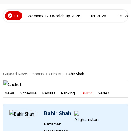
ICC
Womens T20 World Cup 2026
IPL 2026
T20 Wor
Gujarati News
Sports
Cricket
Bahir Shah
Teams
News
Schedule
Results
Ranking
Series
Bahir Shah
Batsman
Right Handed