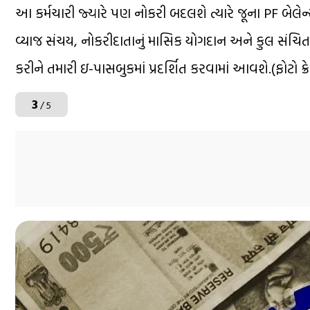
આ કર્મચારી જ્યારે પણ નોકરી બદલશે ત્યારે જૂના PF બેલેન્સ
વ્યાજ સંચય, નોકરીદાતાનું માસિક યોગદાન અને કુલ સંચિત ર
કરીને તમારી ઇ-પાસબુકમાં પ્રદર્શિત કરવામાં આવશે.(ફોટો ક
3
/ 5