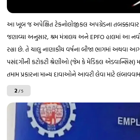
આ ખૂબ જ અપેક્ષિત ટેકનોલોજીકલ અપગ્રેડના તબક્કાવાર અ
જણાવ્યા અનુસાર, શ્રમ મંત્રાલય અને EPFO ​​હાલમાં આ નવી 
રહ્યા છે. તે ચાલુ નાણાકીય વર્ષના બીજા ભાગમાં અથવા આગ
પસંદગીની કટોકટી શ્રેણીઓ (જેમ કે મેડિકલ એડવાન્સિસ)
તમામ પ્રકારના માન્ય દાવાઓને આવરી લેવા માટે લંબાવવામા
2
/ 5