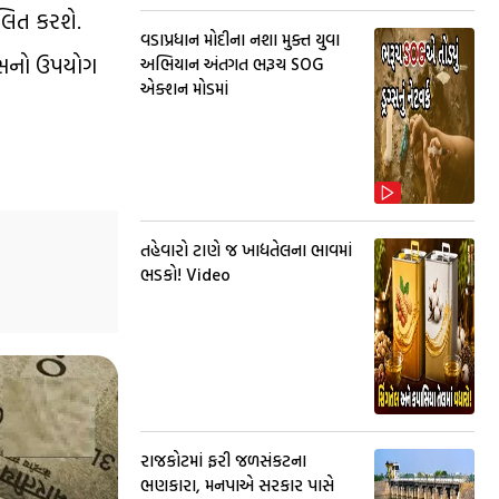
ાલિત કરશે.
વડાપ્રધાન મોદીના નશા મુક્ત યુવા
ક્સનો ઉપયોગ
અભિયાન અંતગત ભરૂચ SOG
એક્શન મોડમાં
તહેવારો ટાણે જ ખાદ્યતેલના ભાવમાં
ભડકો! Video
રાજકોટમાં ફરી જળસંકટના
ભણકારા, મનપાએ સરકાર પાસે