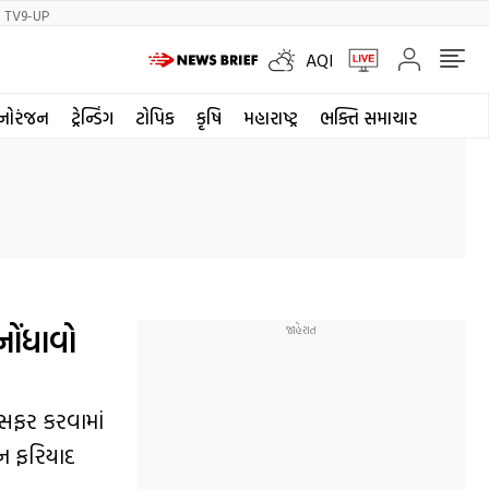
TV9-UP
AQI
નોરંજન
ટ્રેન્ડિંગ
ટોપિક
કૃષિ
મહારાષ્ટ્ર
ભક્તિ સમાચાર
નોંધાવો
્સફર કરવામાં
ન ફરિયાદ