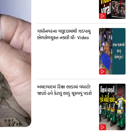
ગાંધીનગરના ગલુદણમાંથી ઝડપાયુ
ભેળસેળયુક્ત નક્લી ઘી- Video
અમદાવાદમાં રિક્ષા ભાડામાં વધારો!
જાણો હવે કેટલું ભાડુ ચૂકવવું પડશે