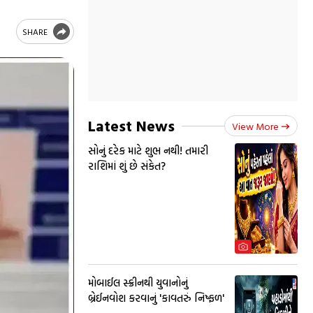
SHARE
Latest News
View More
સોનું દરેક માટે શુભ નથી! તમારી
રાશિમાં શું છે સંકેત?
મોબાઈલ સ્ક્રીનથી યુવાનોનું
બ્રેઈનવોશ કરવાનું 'કાવતરું નિષ્ફળ'