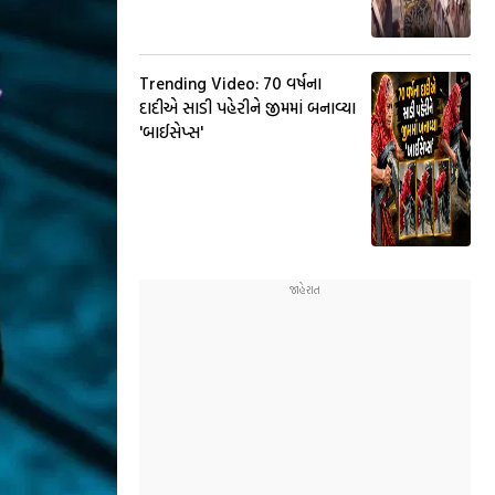
Trending Video: 70 વર્ષના
દાદીએ સાડી પહેરીને જીમમાં બનાવ્યા
'બાઈસેપ્સ'