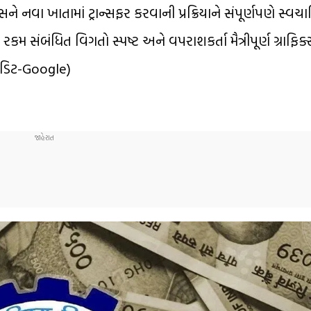
ને નવા ખાતામાં ટ્રાન્સફર કરવાની પ્રક્રિયાને સંપૂર્ણપણે સ્વચ
કમ સંબંધિત વિગતો સ્પષ્ટ અને વપરાશકર્તા મૈત્રીપૂર્ણ ગ્રાફિ
્રેડિટ-Google)