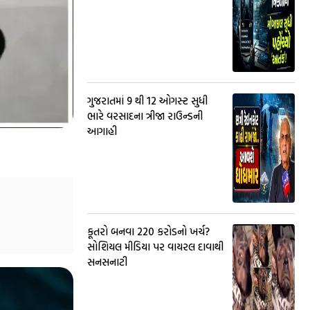
ગુજરાતમાં 9 થી 12 ઓગસ્ટ સુધી
ભારે વરસાદના ત્રીજા રાઉન્ડની
આગાહી
કૂતરો બનવા 220 કરોડનો ખર્ચ?
સોશિયલ મીડિયા પર વાયરલ દાવાથી
સનસનાટી