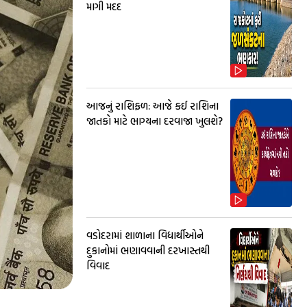
માગી મદદ
આજનું રાશિફળ: આજે કઈ રાશિના
જાતકો માટે ભાગ્યના દરવાજા ખુલશે?
વડોદરામાં શાળાના વિદ્યાર્થીઓને
દુકાનોમાં ભણાવવાની દરખાસ્તથી
વિવાદ