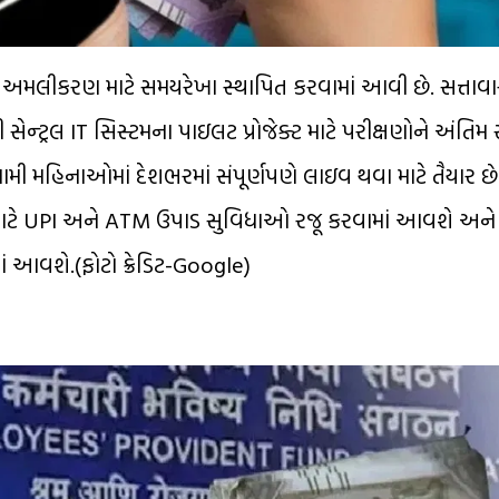
મલીકરણ માટે સમયરેખા સ્થાપિત કરવામાં આવી છે. સત્તાવાર 
સેન્ટ્રલ IT સિસ્ટમના પાઇલટ પ્રોજેક્ટ માટે પરીક્ષણોને અંતિ
ામી મહિનાઓમાં દેશભરમાં સંપૂર્ણપણે લાઇવ થવા માટે તૈયાર છ
 માટે UPI અને ATM ઉપાડ સુવિધાઓ રજૂ કરવામાં આવશે અને 
ં આવશે.(ફોટો ક્રેડિટ-Google)