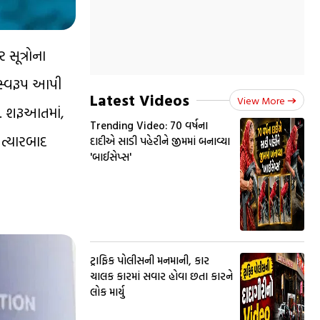
સૂત્રોના
મ સ્વરૂપ આપી
Latest Videos
View More
ે. શરૂઆતમાં,
Trending Video: 70 વર્ષના
ત્યારબાદ
દાદીએ સાડી પહેરીને જીમમાં બનાવ્યા
'બાઈસેપ્સ'
ટ્રાફિક પોલીસની મનમાની, કાર
ચાલક કારમાં સવાર હોવા છતા કારને
લોક માર્યુ