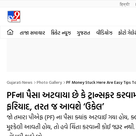
हिन्दी 
તાજા સમાચાર
ક્રિકેટ ન્યૂઝ
ગુજરાત
વીડિયોઝ
ફોટો ગેલે
Gujarati News
Photo Gallery
PF Money Stuck Here Are Easy Tips To
PFના પૈસા અટવાયા છે કે ટ્રાન્સફર કરવામ
ફરિયાદ, તરત જ આવશે ‘ઉકેલ’
જો તમારા પીએફ (PF) ના પૈસા ક્યાંક અટવાઈ ગયા હોય, ક્લ
મુશ્કેલી આવતી હોય, તો હવે ચિંતા કરવાની કોઈ જરૂર 