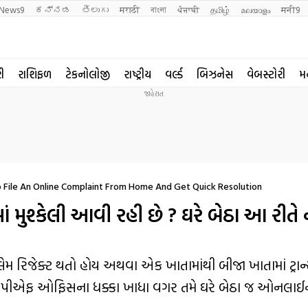
News9
ಕನ್ನಡ
తెలుగు
मराठी
বাংলা
ਪੰਜਾਬੀ
தமிழ்
മലയാളം
मनी9
રી
રાશિફળ
ટેકનોલોજી
રાષ્ટ્રીય
વર્લ્ડ
બિઝનેસ
વેબસ્ટોરી
મ
 File An Online Complaint From Home And Get Quick Resolution
ાં મુશ્કેલી આવી રહી છે ? ઘરે બેઠા આ રીતે 
ેમ રિજેક્ટ થતો હોય અથવા એક ખાતામાંથી બીજા ખાતામાં ટ્રાન
નથી. પીએફ ઓફિસના ધક્કા ખાધા વગર તમે ઘરે બેઠા જ ઓનલાઈ