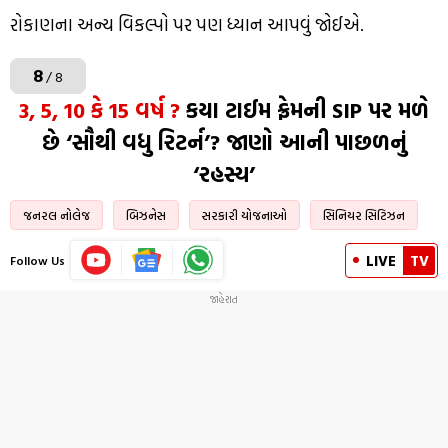
રોકાણના અન્ય વિકલ્પો પર પણ ધ્યાન આપવું જોઈએ.
8
/ 8
3, 5, 10 કે 15 વર્ષ ?
કયા ટાઈમ ફ્રેમની SIP પર મળે
છે ‘સૌથી વધુ રિટર્ન’? જાણો આની પાછળનું
‘રહસ્ય’
જનરલ નોલેજ
બિઝનેસ
સરકારી યોજનાઓ
સિનિયર સિટિઝન
LIVE
TV
Follow Us