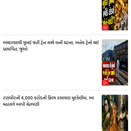
અમદાવાદથી મુંબઈ જતી ટ્રેન સાથે બની ઘટના, અનેક ટ્રેનો થઈ
પ્રભાવિત, જુઓ
રણબીરની 4,000 કરોડની ફિલ્મ રામાયણ મુશ્કેલીમાં, આ
મહાસંગે આપી ચેતવણી