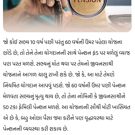
જો કોઈ સભ્ય 10 વર્ષ પછી પરંતુ 60 વર્ષની ઉંમર પહેલા યોજના
છોડે છે, તો તેને તેના યોગદાનની સાથે પેન્શન ફંડ પર મળેલું વ્યાજ
પણ પરત મળશે. સભ્યનું મોત થવા પર તેમનો જીવનસાથી
યોજનાને આગળ ચાલુ રાખી શકે છે. જો કે, આ માટે તેમણે
નિયમિત યોગદાન આપવું પડશે. જો 60 વર્ષની ઉંમર પછી પેન્શન
મેળવતા સભ્યનું મૃત્યુ થાય છે, તો તેના નોમિની કે જીવનસાથીને
50 ટકા ફેમિલી પેન્શન મળશે. આ યોજનાની સૌથી મોટી ખાસિયત
એ છે કે, બહુ ઓછા પૈસા જમા કરીને પણ વૃદ્ધાવસ્થા માટે
પેન્શનની વ્યવસ્થા કરી શકાય છે.