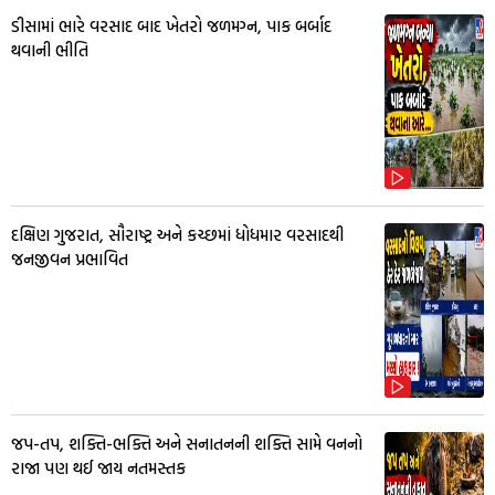
ડીસામાં ભારે વરસાદ બાદ ખેતરો જળમગ્ન, પાક બર્બાદ
થવાની ભીતિ
દક્ષિણ ગુજરાત, સૌરાષ્ટ્ર અને કચ્છમાં ધોધમાર વરસાદથી
જનજીવન પ્રભાવિત
જપ-તપ, શક્તિ-ભક્તિ અને સનાતનની શક્તિ સામે વનનો
રાજા પણ થઈ જાય નતમસ્તક