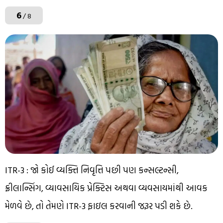
6
/ 8
ITR-3 : જો કોઈ વ્યક્તિ નિવૃત્તિ પછી પણ કન્સલ્ટન્સી,
ફ્રીલાન્સિંગ, વ્યાવસાયિક પ્રેક્ટિસ અથવા વ્યવસાયમાંથી આવક
મેળવે છે, તો તેમણે ITR-3 ફાઇલ કરવાની જરૂર પડી શકે છે.