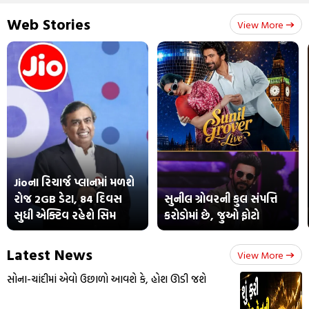
Web Stories
View More
Jioના રિચાર્જ પ્લાનમાં મળશે
રોજ 2GB ડેટા, 84 દિવસ
સુનીલ ગ્રોવરની કુલ સંપત્તિ
સુધી એક્ટિવ રહેશે સિમ
કરોડોમાં છે, જુઓ ફોટો
Latest News
View More
સોના-ચાંદીમાં એવો ઉછાળો આવશે કે, હોશ ઊડી જશે