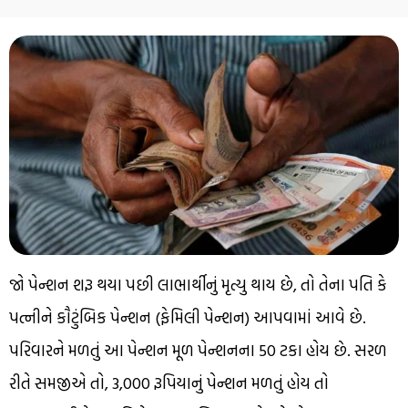
જો પેન્શન શરૂ થયા પછી લાભાર્થીનું મૃત્યુ થાય છે, તો તેના પતિ કે
પત્નીને કૌટુંબિક પેન્શન (ફેમિલી પેન્શન) આપવામાં આવે છે.
પરિવારને મળતું આ પેન્શન મૂળ પેન્શનના 50 ટકા હોય છે. સરળ
રીતે સમજીએ તો, 3,000 રૂપિયાનું પેન્શન મળતું હોય તો