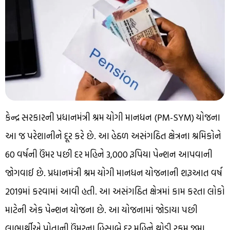
કેન્દ્ર સરકારની પ્રધાનમંત્રી શ્રમ યોગી માનધન (PM-SYM) યોજના
આ જ પરેશાનીને દૂર કરે છે. આ હેઠળ અસંગઠિત ક્ષેત્રના શ્રમિકોને
60 વર્ષની ઉંમર પછી દર મહિને 3,000 રૂપિયા પેન્શન આપવાની
જોગવાઈ છે. પ્રધાનમંત્રી શ્રમ યોગી માનધન યોજનાની શરૂઆત વર્ષ
2019માં કરવામાં આવી હતી. આ અસંગઠિત ક્ષેત્રમાં કામ કરતા લોકો
માટેની એક પેન્શન યોજના છે. આ યોજનામાં જોડાયા પછી
લાભાર્થીએ પોતાની ઉંમરના હિસાબે દર મહિને થોડી રકમ જમા