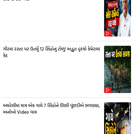
ગીરમાં રસ્તા પર ઉતર્યું 12 સિંહોનું ટોળું! અદ્ભુત દૃશ્યો કેમેરામાં
કેદ
અમરેલીમાં માત્ર એક ગાયે 7 સિંહોને ઊભી પૂંછડીએ ભગાડ્યા,
અનોખો Video વાય