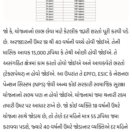
જો કે, યોજનાનો લાભ લેવા માટે કેટલીક જરૂરી શરતો પૂરી કરવી પડે
છે. અરજદારની ઉંમર 18 થી 40 વર્ષની વચ્ચે હોવી જોઈએ. તેની
માસિક આવક 15,000 રૂપિયા કે તેથી ઓછી હોવી જોઈએ. તે
અસંગઠિત ક્ષેત્રમાં કામ કરતો હોવો જોઈએ અને આવકવેરો ભરતો
(ટેક્સપેયર) ન હોવો જોઈએ. આ ઉપરાંત તે EPFO, ESIC કે નેશનલ
પેન્શન સિસ્ટમ (NPS) જેવી અન્ય કોઈ સરકારી સામાજિક સુરક્ષા
યોજનાનો સભ્ય પણ ન હોવો જોઈએ. યોજનામાં જમા થનારી રકમ
તમારી ઉંમર પર આધાર રાખે છે. જો કોઈ વ્યક્તિ 18 વર્ષની ઉંમરે
યોજના સાથે જોડાય છે, તો તેણે દર મહિને માત્ર 55 રૂપિયા જમા
કરાવવા પડશે, જ્યારે 40 વર્ષની ઉંમરે જોડાનાર વ્યક્તિએ દર મહિને