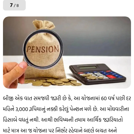
7
/ 8
બીજી એક વાત સમજવી જરૂરી છે કે, આ યોજનામાં 60 વર્ષ પછી દર
મહિને 3,000 રૂપિયાનું નક્કી કરેલું પેન્શન મળે છે. આ મોંઘવારીના
હિસાબે વધતું નથી. આથી ભવિષ્યની તમામ આર્થિક જરૂરિયાતો
માટે માત્ર આ જ યોજના પર નિર્ભર રહેવાને બદલે બચત અને