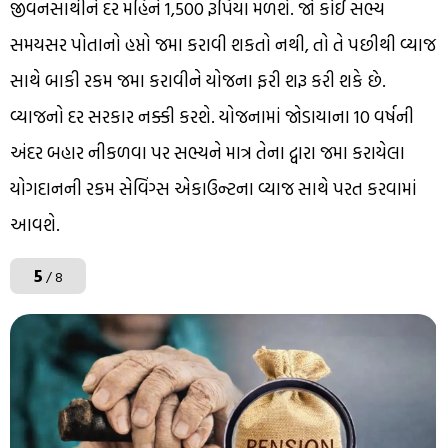
જીવનસાથીને દર મહિને 1,500 રૂપિયા મળશે. જો કોઈ સભ્ય
સમયસર પોતાનો હપ્તો જમા કરાવી શકતો નથી, તો તે પછીથી વ્યાજ
સાથે બાકી રકમ જમા કરાવીને યોજના ફરી શરૂ કરી શકે છે.
વ્યાજનો દર સરકાર નક્કી કરશે. યોજનામાં જોડાયાના 10 વર્ષની
અંદર બહાર નીકળવા પર સભ્યને માત્ર તેના દ્વારા જમા કરાયેલા
યોગદાનની રકમ સેવિંગ્સ એકાઉન્ટના વ્યાજ સાથે પરત કરવામાં
આવશે.
5
/ 8