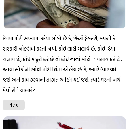
દેશમાં મોટી સંખ્યામાં એવા લોકો છે કે, જેઓ ફેક્ટરી, કંપની કે
સરકારી નોકરીમાં કરતાં નથી. કોઈ લારી ચલાવે છે, કોઈ રિક્ષા
ચલાવે છે, કોઈ મજૂરી કરે છે તો કોઈ નાનો-મોટો વ્યવસાય કરે છે.
આવા લોકોની સૌથી મોટી ચિંતા એ હોય છે કે, જ્યારે ઉંમર વધી
જશે અને કામ કરવાની તાકાત ઓછી થઈ જશે, ત્યારે ઘરનો ખર્ચ
કેવી રીતે ચાલશે?
1
/ 8