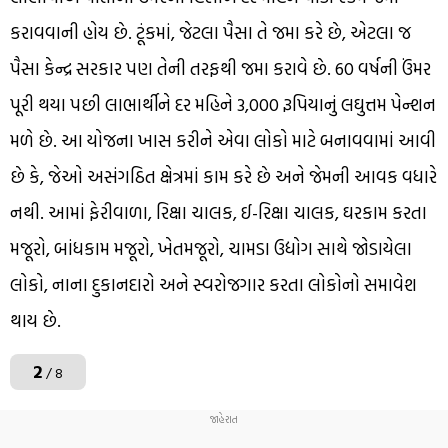
કરાવવાની હોય છે. ટૂંકમાં, જેટલા પૈસા તે જમા કરે છે, એટલા જ
પૈસા કેન્દ્ર સરકાર પણ તેની તરફથી જમા કરાવે છે. 60 વર્ષની ઉંમર
પૂરી થયા પછી લાભાર્થીને દર મહિને 3,000 રૂપિયાનું લઘુત્તમ પેન્શન
મળે છે. આ યોજના ખાસ કરીને એવા લોકો માટે બનાવવામાં આવી
છે કે, જેઓ અસંગઠિત ક્ષેત્રમાં કામ કરે છે અને જેમની આવક વધારે
નથી. આમાં ફેરીવાળા, રિક્ષા ચાલક, ઈ-રિક્ષા ચાલક, ઘરકામ કરતા
મજૂરો, બાંધકામ મજૂરો, ખેતમજૂરો, ચામડા ઉદ્યોગ સાથે જોડાયેલા
લોકો, નાના દુકાનદારો અને સ્વરોજગાર કરતા લોકોનો સમાવેશ
થાય છે.
2
/ 8