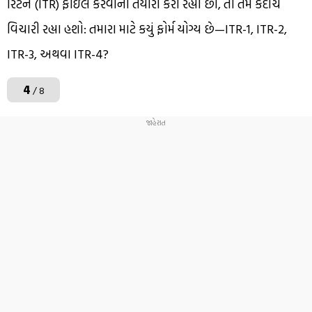
રિટર્ન (ITR) ફાઇલ કરવાની તૈયારી કરી રહ્યા છો, તો તમે કદાચ
વિચારી રહ્યા હશો: તમારા માટે કયું ફોર્મ યોગ્ય છે—ITR-1, ITR-2,
ITR-3, અથવા ITR-4?
4
/ 8