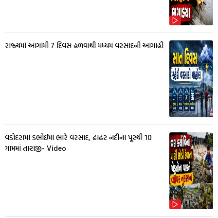
રાજ્યમાં આગામી 7 દિવસ હળવાથી મધ્યમ વરસાદની આગાહી
વડોદરામાં ડભોઈમાં ભારે વરસાદ, ઢાઢર નદીના પૂરથી 10
ગામમાં તારાજી- Video