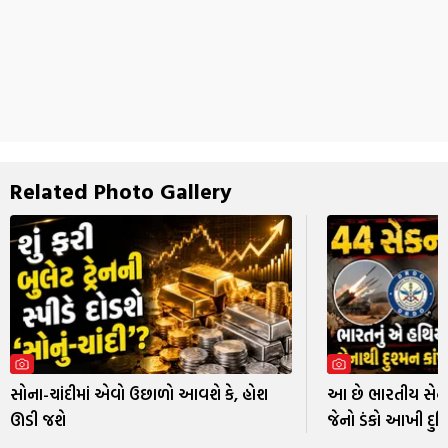
Related Photo Gallery
સોના-ચાંદીમાં એવો ઉછાળો આવશે કે, હોશ
આ છે ભારતીય સેના
ઊડી જશે
જેનો ડંકો આખી દુનિ