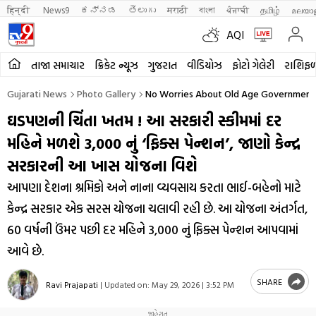
हिन्दी 
News9
ಕನ್ನಡ
తెలుగు
मराठी
বাংলা
ਪੰਜਾਬੀ
தமிழ்
മലയാ
AQI
તાજા સમાચાર
ક્રિકેટ ન્યૂઝ
ગુજરાત
વીડિયોઝ
ફોટો ગેલેરી
રાશિફ
Gujarati News
Photo Gallery
No Worries About Old Age Government 
ઘડપણની ચિંતા ખતમ ! આ સરકારી સ્કીમમાં દર
મહિને મળશે ₹3,000 નું ‘ફિક્સ પેન્શન’, જાણો કેન્દ્ર
સરકારની આ ખાસ યોજના વિશે
આપણા દેશના શ્રમિકો અને નાના વ્યવસાય કરતા ભાઈ-બહેનો માટે
કેન્દ્ર સરકાર એક સરસ યોજના ચલાવી રહી છે. આ યોજના અંતર્ગત,
60 વર્ષની ઉંમર પછી દર મહિને ₹3,000 નું ફિક્સ પેન્શન આપવામાં
આવે છે.
SHARE
Ravi Prajapati
|
Updated on:
May 29, 2026 | 3:52 PM