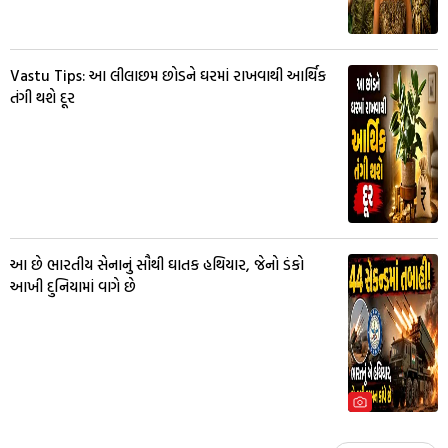
Vastu Tips: આ લીલાછમ છોડને ઘરમાં રાખવાથી આર્થિક
તંગી થશે દૂર
આ છે ભારતીય સેનાનું સૌથી ઘાતક હથિયાર, જેનો ડંકો
આખી દુનિયામાં વાગે છે