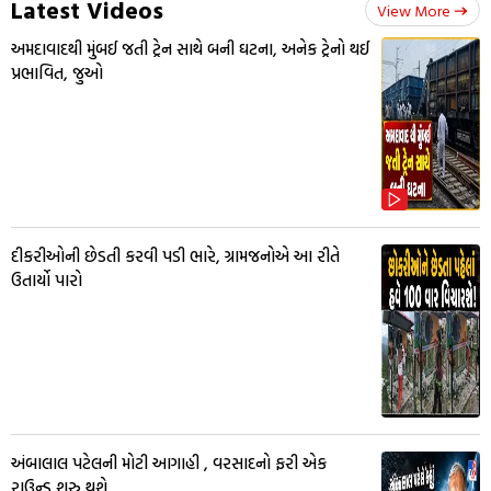
Latest Videos
View More
અમદાવાદથી મુંબઈ જતી ટ્રેન સાથે બની ઘટના, અનેક ટ્રેનો થઈ
પ્રભાવિત, જુઓ
દીકરીઓની છેડતી કરવી પડી ભારે, ગ્રામજનોએ આ રીતે
ઉતાર્યો પારો
અંબાલાલ પટેલની મોટી આગાહી , વરસાદનો ફરી એક
રાઉન્ડ શરુ થશે