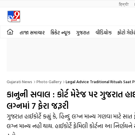
हिन्दी 
તાજા સમાચાર
ક્રિકેટ ન્યૂઝ
ગુજરાત
વીડિયોઝ
ફોટો ગેલે
Gujarati News
Photo Gallery
Legal Advice Traditional Rituals Saat
કાનુની સવાલ : કોર્ટ મેરેજ પર ગુજરાત હાઈક
લગ્નમાં 7 ફેરા જરૂરી
ગુજરાત હાઈકોર્ટે કહ્યું કે, હિન્દુ લગ્ન માન્ય ગણવા માટે સ
લગ્ન માન્ય નહી થાય. હાઈકોર્ટે ફેમિલી કોર્ટના આ નિર્ણયને