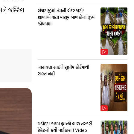
અને જસ્ટિશ
બેચરાજીમાં તંત્રની બેદરકારી!
શાળાએ જતા માસૂમ બાળકોના જીવ
જોખમમાં
નારાયણ સાઈને સુપ્રીમ કોર્ટમાંથી
રાહત નહીં
વડોદરા ક્રાઇમ બ્રાન્ચે બાળ તસ્કરી
રેકેટનો કર્યો પર્દાફાશ ! Video