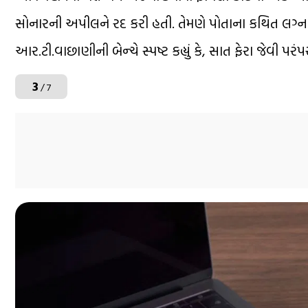
સોનારની અપીલને રદ કરી હતી. તેમણે પોતાના કથિત લગ્નન
આર.ટી.વાછાણીની બેન્ચે સ્પષ્ટ કહ્યું કે, સાત ફેરા જેવી 
3
/ 7