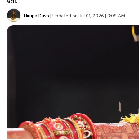
હતો.
Nirupa Duva
|
Updated on:
Jul 01, 2026 | 9:08 AM