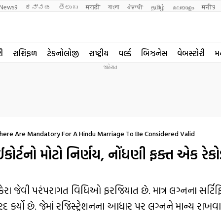
News9
ಕನ್ನಡ
తెలుగు
मराठी
বাংলা
ਪੰਜਾਬੀ
தமிழ்
മലയാളം
मनी9
રી
રાશિફળ
ટેકનોલોજી
રાષ્ટ્રીય
વર્લ્ડ
બિઝનેસ
વેબસ્ટોરી
મ
 Phere Are Mandatory For A Hindu Marriage To Be Considered Valid
ોર્ટનો મોટો નિર્ણય, નોંધણી ફક્ત એક રેકોર્ડ
ાત ફેરા જેવી પરંપરાગત વિધિઓ ફરજિયાત છે. માત્ર લગ્નના સર્ટિફિ
 રદ કર્યો છે. જેમાં રજિસ્ટ્રેશનના આધાર પર લગ્નને માન્ય રાખવ