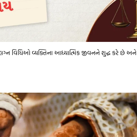
ન્દુ લગ્ન વિધિઓ વ્યક્તિના આધ્યાત્મિક જીવનને શુદ્ધ કરે છે અને