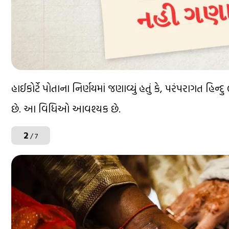
હાઈકોર્ટે પોતાના નિર્ણયમાં જણાવ્યું હતું કે, પરંપરાગત હિ
છે. આ વિધિઓ આવશ્યક છે.
2
/ 7