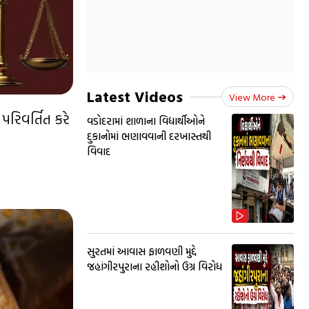
Latest Videos
View More
 પરિવર્તિત કરે
વડોદરામાં શાળાના વિદ્યાર્થીઓને
દુકાનોમાં ભણાવવાની દરખાસ્તથી
વિવાદ
સુરતમાં આવાસ ફાળવણી મુદ્દે
જહાંગીરપુરાના રહીશોનો ઉગ્ર વિરોધ