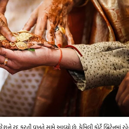
ેશને રદ કરતી વખતે સામે આવ્યો છે. ફેમિલી કોર્ટે બ્રિટેનમાં 