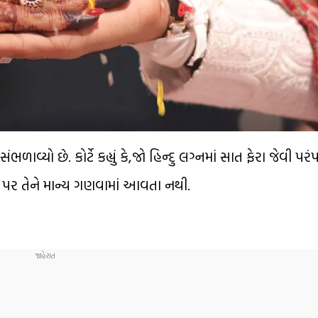
ંભળાવ્યો છે. કોર્ટે કહ્યું કે,જો હિન્દુ લગ્નમાં સાત ફેરા જેવી પર
 પર તેને માન્ય ગણવામાં આવતા નથી.