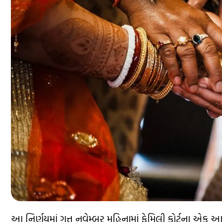
આ નિર્ણયમાં ગત્ત નવેમ્બર મહિનામાં ફેમિલી કોર્ટના એક આદ