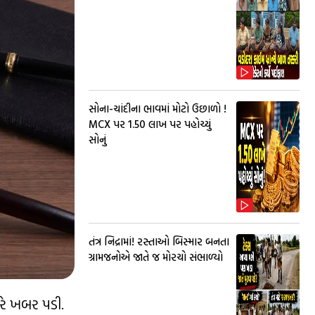
સોના-ચાંદીના ભાવમાં મોટો ઉછાળો !
MCX પર ₹1.50 લાખ પર પહોચ્યું
સોનું
તંત્ર નિદ્રામાં! રસ્તાઓ બિસ્માર બનતા
ગ્રામજનોએ જાતે જ મોરચો સંભાળ્યો
ારે ખબર પડી.