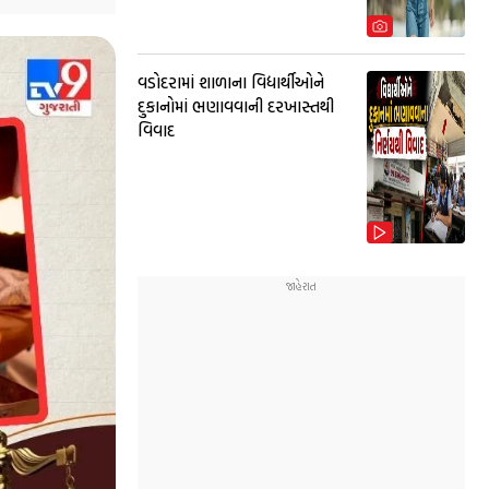
વડોદરામાં શાળાના વિદ્યાર્થીઓને
દુકાનોમાં ભણાવવાની દરખાસ્તથી
વિવાદ