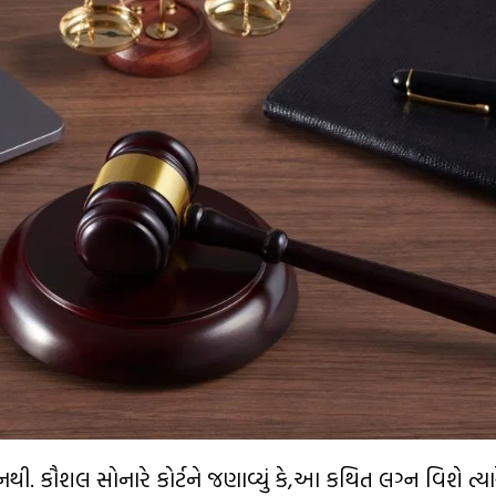
ા નથી. કૌશલ સોનારે કોર્ટને જણાવ્યું કે,આ કથિત લગ્ન વિશે ત્ય