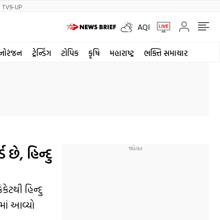
TV9-UP
AQI
નોરંજન
ટ્રેન્ડિંગ
ટોપિક
કૃષિ
મહારાષ્ટ્ર
ભક્તિ સમાચાર
 છે, હિન્દુ
કેટથી હિન્દુ
ામાં આવ્યો