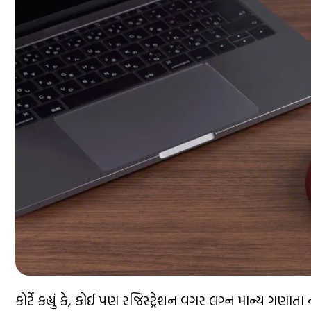
કોર્ટે કહ્યું કે, કોઈ પણ રજિસ્ટ્રેશન વગર લગ્ન માન્ય ગણાત