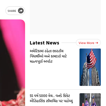
SHARE
Latest News
View More
અમેરિકામાં રહેતા ભારતીય
વિદ્યાર્થીઓ અને કામદારો માટે
મહત્વપૂર્ણ અપડેટ
55 વર્ષ 5000 મેચ... વનડે ક્રિકેટ
ઐતિહાસિક સીમાચિહ્ન પર પહોંચ્યું