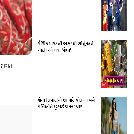
વૈશ્વિક માર્કેટની અસરથી સોનું અને
ચાંદી બંને થયા 'મોંઘા'
ંપરાગત
શ્વેતા તિવારીએ શા માટે પોતાના બંને
પતિઓને છૂટાછેડા આપ્યા?