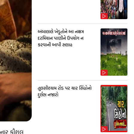
અંબાલાલે ખેડૂતોને આ નક્ષત્ર
દરમિયાન પાણીને ઉપયોગ ન
કરવાની આપી સલાહ
તુલસીશ્યામ રોડ પર ચાર સિંહોનો
દુર્લભ નજારો
રહેનાર કૌશલ