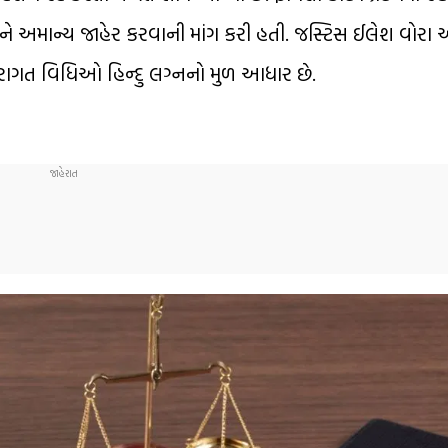
ે અમાન્ય જાહેર કરવાની માંગ કરી હતી. જસ્ટિસ ઈલેશ વોરા 
પરંપરાગત વિધિઓ હિન્દુ લગ્નનો મુળ આધાર છે.