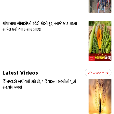
ચોમાસામાં બીમારીઓ રહેશે કોસો દૂર, આજે જ ડાયટમાં
સામેલ કરો આ 5 શાકભાજી!
Latest Videos
View More
બિનજરૂરી ખર્ચ વધી શકે છે, પરિવારના સભ્યોનો પૂર્ણ
સહયોગ મળશે