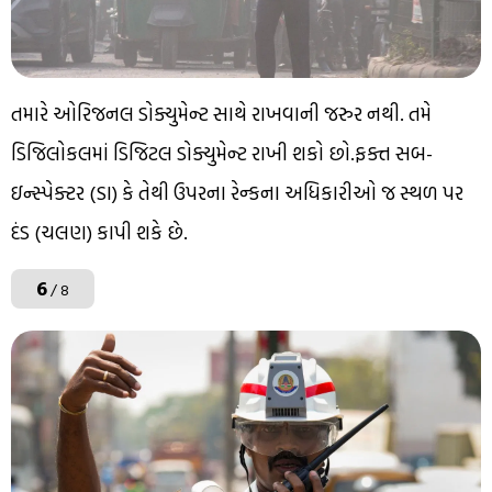
તમારે ઓરિજનલ ડોક્યુમેન્ટ સાથે રાખવાની જરુર નથી. તમે
ડિજિલોકલમાં ડિજિટલ ડોક્યુમેન્ટ રાખી શકો છો.ફક્ત સબ-
ઇન્સ્પેક્ટર (SI) કે તેથી ઉપરના રેન્કના અધિકારીઓ જ સ્થળ પર
દંડ (ચલણ) કાપી શકે છે.
6
/ 8