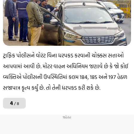
ટ્રાફિક પોલીસને વોરંટ વિના ધરપકડ કરવાની ચોક્કસ સત્તાઓ
આપવામાં આવી છે. મોટર વાહન અધિનિયમ જણાવે છે કે જો કોઈ
વ્યક્તિએ પોલીસની ઉપસ્થિતિમાં કલમ 184, 185 અને 197 હેઠળ
સજાપાત્ર કૃત્ય કર્યું છે. તો તેની ધરપકડ કરી શકે છે.
4
/ 8