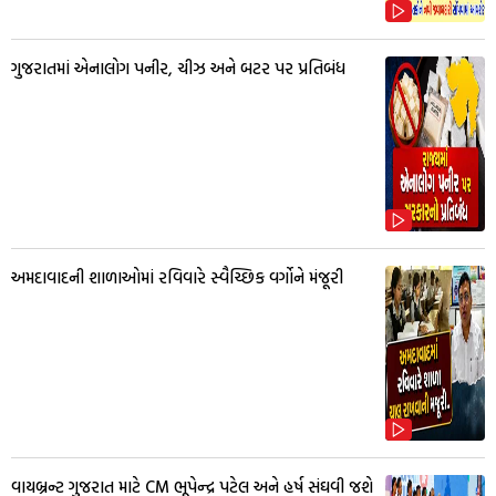
ગુજરાતમાં એનાલોગ પનીર, ચીઝ અને બટર પર પ્રતિબંધ
અમદાવાદની શાળાઓમાં રવિવારે સ્વૈચ્છિક વર્ગોને મંજૂરી
વાયબ્રન્ટ ગુજરાત માટે CM ભૂપેન્દ્ર પટેલ અને હર્ષ સંઘવી જશે