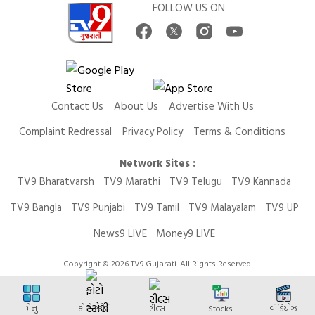
FOLLOW US ON
Contact Us
About Us
Advertise With Us
Complaint Redressal
Privacy Policy
Terms & Conditions
Network Sites :
TV9 Bharatvarsh
TV9 Marathi
TV9 Telugu
TV9 Kannada
TV9 Bangla
TV9 Punjabi
TV9 Tamil
TV9 Malayalam
TV9 UP
News9 LIVE
Money9 LIVE
Copyright © 2026 TV9 Gujarati. All Rights Reserved.
મેનુ
ફોટો સ્ટોરી
રીલ્સ
Stocks
વીડિયોઝ