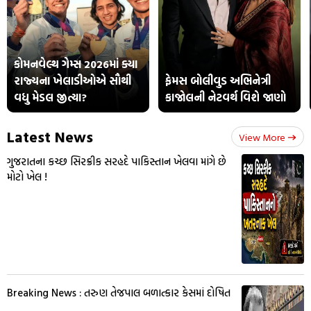
કોમનવેલ્થ ગેમ્સ 2026માં ક્યા
રાજ્યના ખેલાડીઓએ સૌથી
ફેમસ બોલીવુડ અભિનેત્રી
વધુ મેડલ જીત્યા?
કાજોલની નેટવર્થ વિશે જાણો
Latest News
View More
ગુજરાતના કચ્છ સિરક્રીક સરહદે પાકિસ્તાન ખેલવા માંગે છે
મોટો ખેલ !
Breaking News : તરુણ તેજપાલ બળાત્કાર કેસમાં દોષિત