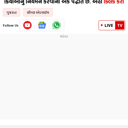
ક્રિયાઓનું નિયમન કરવાની એક પદ્ધતિ છે. અહી
ક્લિક કરો
ગુજરાત
લીગલ એડવાઈઝ
LIVE
TV
Follow Us