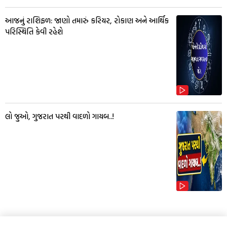
આજનું રાશિફળ: જાણો તમારું કરિયર, રોકાણ અને આર્થિક
પરિસ્થિતિ કેવી રહેશે
લો જુઓ, ગુજરાત પરથી વાદળો ગાયબ..!