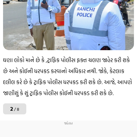
ઘણા લોકો માને છે કે ,ટ્રાફિક પોલીસ ફક્ત ચલણ જાહેર કરી શકે
છે અને કોઈની ધરપકડ કરવાનો અધિકાર નથી. જોકે, કેટલાક
દલીલ કરે છે કે ટ્રાફિક પોલીસ ધરપકડ કરી શકે છે. આજે, આપણે
જાણીશું કે શું ટ્રાફિક પોલીસ કોઈની ધરપકડ કરી શકે છે.
2
/ 8