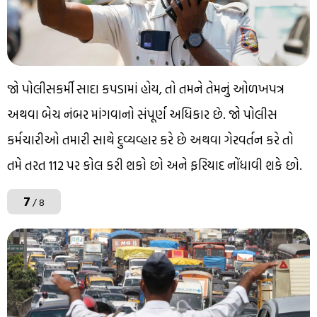
જો પોલીસકર્મી સાદા કપડામાં હોય, તો તમને તેમનું ઓળખપત્ર
અથવા બેચ નંબર માંગવાનો સંપૂર્ણ અધિકાર છે. જો પોલીસ
કર્મચારીઓ તમારી સાથે દુવ્યવ્હાર કરે છે અથવા ગેરવર્તન કરે તો
તમે તરત 112 પર કોલ કરી શકો છો અને ફરિયાદ નોંધાવી શકે છો.
7
/ 8