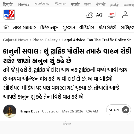
हिन्दी 
News9
ಕನ್ನಡ
తెలుగు
मराठी
বাংলা
ਪੰਜਾਬੀ
தமிழ்
മലയാ
AQI
તાજા સમાચાર
ક્રિકેટ ન્યૂઝ
ગુજરાત
વીડિયોઝ
ફોટો ગેલેરી
રાશિફ
Gujarati News
Photo Gallery
Legal Advice Can The Traffic Police Sto
કાનુની સવાલ : શું ટ્રાફિક પોલીસ તમારું વાહન રોકી
શકે? જાણો કાનુન શું કહે છે
તમે જોયું હશે કે, ટ્રાફિક પોલીસ અચાનક ટ્રાફિકની વચ્ચે આવી જાય
છે અથવા એન્જિન બંધ કરી ચાવી લઈ લે છે. આવા વીડિયો
સોશિયલ મીડિયા પર પણ વાયરલ થઈ ચૂક્યા છે. તોચાલો આજે
આપણે કાનુન શું કહે તેના વિશે વાત કરીએ.
SHARE
Nirupa Duva
|
Updated on:
May 26, 2026 | 7:06 AM