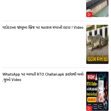
વડોદરાના જાંબુઆ બ્રિજ પર મહાકાય મગરની લટાર ! Video
WhatsApp પર આવતી RTO Challan.apk ફાઈલથી બચો
,જુઓ Video