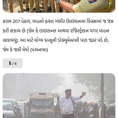
કલમ 207 હેઠળ, વાહનો ફક્ત ગંભીર ઉલ્લંઘનના કિસ્સામાં જ જપ્ત
કરી શકાય છે (જેમ કે લાઇસન્સ અથવા રજિસ્ટ્રેશન વગર વાહન
ચલાવવું). આ માટે યોગ્ય કાનૂની ડોક્યુમેન્ટની પણ જરૂર પડે છે,
જેમ કે જપ્તી મેમો (પંચનામા)
5
/ 8