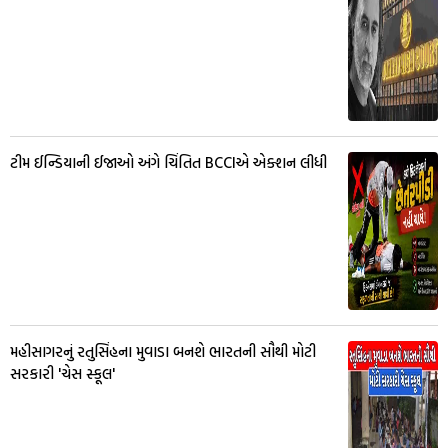
ટીમ ઈન્ડિયાની ઈજાઓ અંગે ચિંતિત BCCIએ એક્શન લીધી
મહીસાગરનું રતુસિંહના મુવાડા બનશે ભારતની સૌથી મોટી
સરકારી 'ચેસ સ્કૂલ'