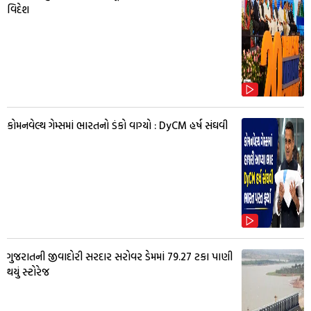
વિદેશ
કોમનવેલ્થ ગેમ્સમાં ભારતનો ડંકો વાગ્યો : DyCM હર્ષ સંઘવી
ગુજરાતની જીવાદોરી સરદાર સરોવર ડેમમાં 79.27 ટકા પાણી
થયું સ્ટોરેજ