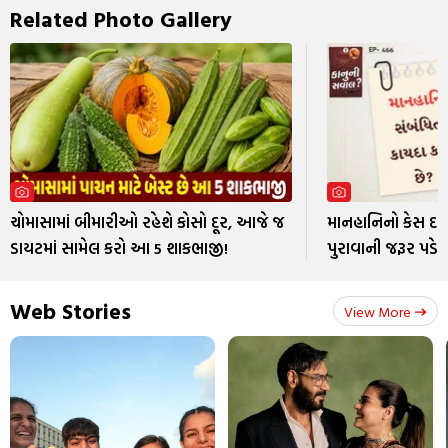
Related Photo Gallery
ચોમાસામાં બીમારીઓ રહેશે કોસો દૂર, આજે જ
માનહાનિનો કેસ દા
ડાયટમાં સામેલ કરો આ 5 શાકભાજી!
પુરાવાની જરૂર પડે 
Web Stories
View More