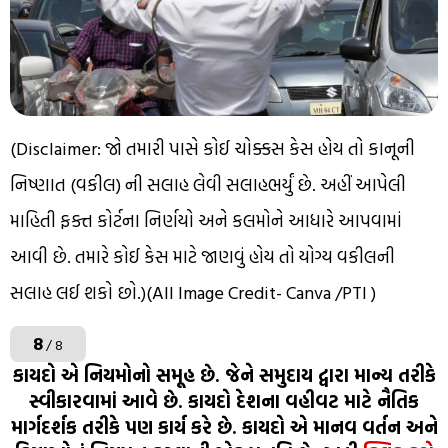
(Disclaimer: જો તમારી પાસે કોઈ ચોક્કસ કેસ હોય તો કાનૂની
નિષ્ણાત (વકીલ) ની સલાહ લેવી સલાહભર્યું છે. અહીં આપેલી
માહિતી ફક્ત કોર્ટના નિર્ણયો અને કલમોને આધારે આપવામાં
આવી છે. તમારે કોઈ કેસ માટે જાણવું હોય તો યોગ્ય વકીલની
સલાહ લઈ શકો છો.)(All Image Credit- Canva /PTI )
8
/ 8
કાયદો એ નિયમોનો સમૂહ છે. જેને સમુદાય દ્વારા માન્ય તરીકે
સ્વીકારવામાં આવે છે. કાયદો દેશના વહીવટ માટે નૈતિક
માર્ગદર્શક તરીકે પણ કાર્ય કરે છે. કાયદો એ માનવ વર્તન અને