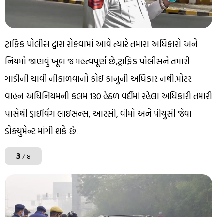
ટ્રાફિક પોલીસ દ્વારા રોકવામાં આવે ત્યારે તમારા અધિકારો અને
નિયમો જાણવું ખૂબ જ મહત્વપૂર્ણ છે,ટ્રાફિક પોલીસને તમારી
ગાડીની ચાવી નીકાળવાનો કોઈ કાનુની અધિકાર નથી.મોટર
વાહન અધિનિયમની કલમ 130 હેઠળ વર્દીમાં રહેલા અધિકારી તમારી
પાસેથી ડ્રાઇવિંગ લાઇસન્સ, આરસી, વીમો અને પીયુસી જેવા
ડોક્યુમેન્ટ માંગી શકે છે.
3
/ 8