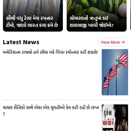
સૌથી વધુ ટેસ્ટ મેચ રમનાર
ચોમાસાની ઋતુમાં કઈ
ટીમો, જાણો ભારત કયા ક્રમે છે
શાકભાજી ખાવી જોઈએ?
Latest News
View More
અમેરિકાના રાજ્યો હવે સીધા વર્ક વિઝા સ્પોન્સર કરી શકશે!
ઘાયલ સૈનિકો સાથે એકા એક યુવતીઓ કેમ કરી રહી છે લગ્ન
?