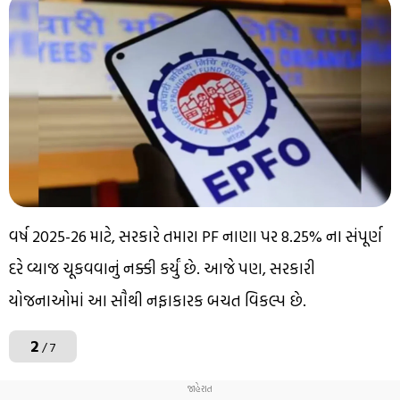
વર્ષ 2025-26 માટે, સરકારે તમારા PF નાણા પર 8.25% ના સંપૂર્ણ
દરે વ્યાજ ચૂકવવાનું નક્કી કર્યું છે. આજે પણ, સરકારી
યોજનાઓમાં આ સૌથી નફાકારક બચત વિકલ્પ છે.
2
/ 7