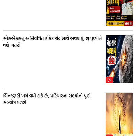
સ્પેસએક્સનું અનિયંત્રિત રોકેટ ચંદ્ર સાથે અથડાયું, શુ પૃથ્વીને
થશે ખતરો
બિનજરૂરી ખર્ચ વધી શકે છે, પરિવારના સભ્યોનો પૂર્ણ
સહયોગ મળશે