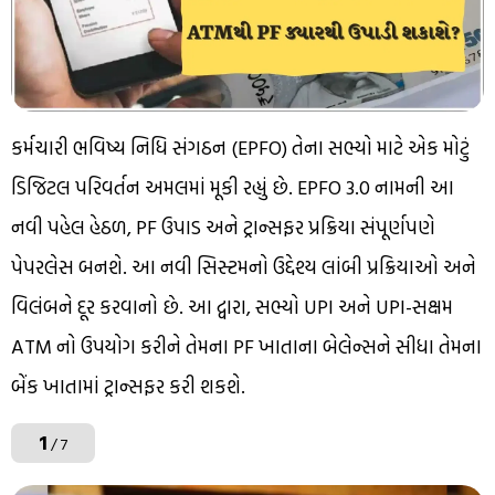
કર્મચારી ભવિષ્ય નિધિ સંગઠન (EPFO) તેના સભ્યો માટે એક મોટું
ડિજિટલ પરિવર્તન અમલમાં મૂકી રહ્યું છે. EPFO ​​3.0 નામની આ
નવી પહેલ હેઠળ, PF ઉપાડ અને ટ્રાન્સફર પ્રક્રિયા સંપૂર્ણપણે
પેપરલેસ બનશે. આ નવી સિસ્ટમનો ઉદ્દેશ્ય લાંબી પ્રક્રિયાઓ અને
વિલંબને દૂર કરવાનો છે. આ દ્વારા, સભ્યો UPI અને UPI-સક્ષમ
ATM નો ઉપયોગ કરીને તેમના PF ખાતાના બેલેન્સને સીધા તેમના
બેંક ખાતામાં ટ્રાન્સફર કરી શકશે.
1
/ 7