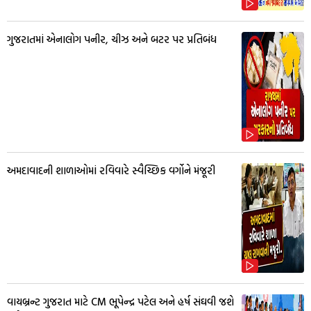
ગુજરાતમાં એનાલોગ પનીર, ચીઝ અને બટર પર પ્રતિબંધ
અમદાવાદની શાળાઓમાં રવિવારે સ્વૈચ્છિક વર્ગોને મંજૂરી
વાયબ્રન્ટ ગુજરાત માટે CM ભૂપેન્દ્ર પટેલ અને હર્ષ સંઘવી જશે