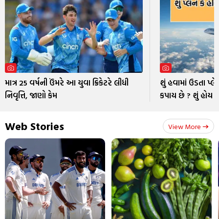
માત્ર 25 વર્ષની ઉંમરે આ યુવા ક્રિકેટરે લીધી
શું હવામાં ઉડતા પ્લે
નિવૃત્તિ, જાણો કેમ
કપાય છે ? શું હોય 
Web Stories
View More