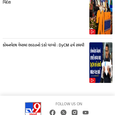
વિદેશ
કોમનવેલ્થ ગેમ્સમાં ભારતનો ડંકો વાગ્યો : DyCM હર્ષ સંઘવી
FOLLOW US ON