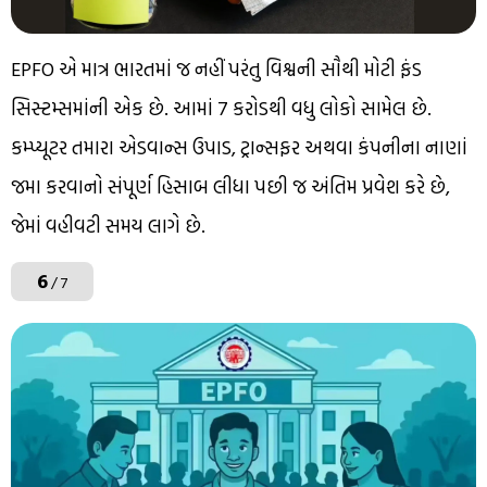
EPFO એ માત્ર ભારતમાં જ નહીં પરંતુ વિશ્વની સૌથી મોટી ફંડ
સિસ્ટમ્સમાંની એક છે. આમાં 7 કરોડથી વધુ લોકો સામેલ છે.
કમ્પ્યૂટર તમારા એડવાન્સ ઉપાડ, ટ્રાન્સફર અથવા કંપનીના નાણાં
જમા કરવાનો સંપૂર્ણ હિસાબ લીધા પછી જ અંતિમ પ્રવેશ કરે છે,
જેમાં વહીવટી સમય લાગે છે.
6
/ 7