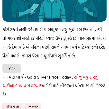
કોઈ રસ્તો નથી! જો તમારી પાસબુકમાં હજુ સુધી રસ દેખાતો નથી,
તો ગભરાશો નહીં. દર મહિને વ્યાજ ઉમેરાતું રહે છે. પાસબુકમાં એન્ટ્રી
આજે દેખાય કે બે મહિના પછી, તમને આખા વર્ષ માટે વ્યાજનો દરેક
પૈસો મળશે. તમારા પૈસા સંપૂર્ણપણે સુરક્ષિત છે.
7
/ 7
આ પણ વાંચો- Gold Silver Price Today :
સોનું થયુ સસ્તું,
ચાંદીના ભાવ પણ ઘટ્યા!
ખરીદી માટે નીકળતા પહેલા જાણો લેટેસ્ટ
રેટ
પ્રોવિડન્ટ ફંડ
બિઝનેસ