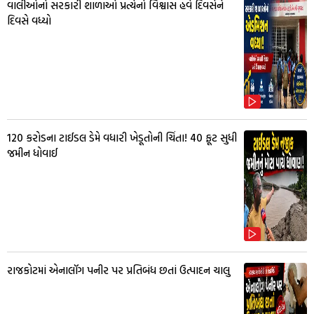
વાલીઓનો સરકારી શાળાઓ પ્રત્યેનો વિશ્વાસ હવે દિવસેને
દિવસે વધ્યો
₹120 કરોડના ટાઈડલ ડેમે વધારી ખેડૂતોની ચિંતા! 40 ફૂટ સુધી
જમીન ધોવાઈ
રાજકોટમાં એનાલૉગ પનીર પર પ્રતિબંધ છતાં ઉત્પાદન ચાલુ