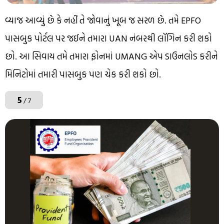
વ્યાજ આવ્યું છે કે નહીં તે જોવાનું ખૂબ જ સરળ છે. તમે EPFO ​​
પાસબુક પોર્ટલ પર જઈને તમારા UAN નંબરથી લૉગિન કરી શકો
છો. આ સિવાય તમે તમારા ફોનમાં UMANG એપ ડાઉનલોડ કરીને
મિનિટોમાં તમારી પાસબુક પણ ચેક કરી શકો છો.
5
/ 7