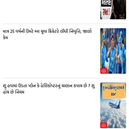
માત્ર 25 વર્ષની ઉંમરે આ યુવા ક્રિકેટરે લીધી નિવૃત્તિ, જાણો
કેમ
શું હવામાં ઉડતા પ્લેન કે હેલિકોપ્ટરનું ચાલાન કપાય છે ? શું
હોય છે નિયમ