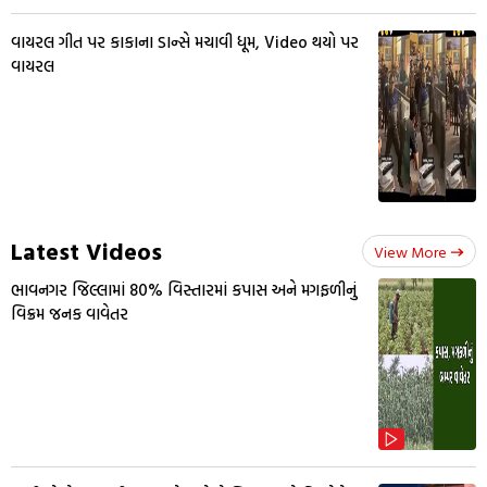
વાયરલ ગીત પર કાકાના ડાન્સે મચાવી ધૂમ, Video થયો પર
વાયરલ
Latest Videos
View More
ભાવનગર જિલ્લામાં 80% વિસ્તારમાં કપાસ અને મગફળીનું
વિક્રમ જનક વાવેતર