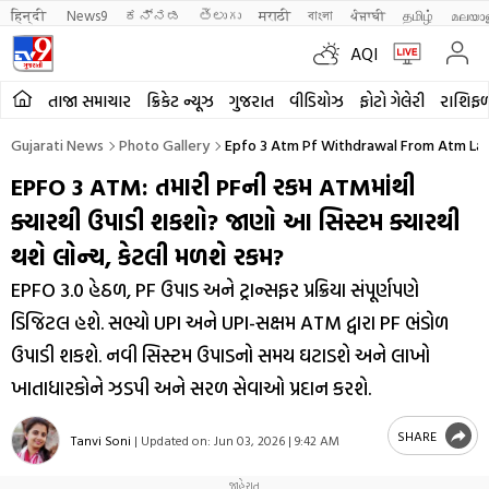
हिन्दी 
News9
ಕನ್ನಡ
తెలుగు
मराठी
বাংলা
ਪੰਜਾਬੀ
தமிழ்
മലയാ
AQI
તાજા સમાચાર
ક્રિકેટ ન્યૂઝ
ગુજરાત
વીડિયોઝ
ફોટો ગેલેરી
રાશિફ
Gujarati News
Photo Gallery
Epfo 3 Atm Pf Withdrawal From Atm Laun
EPFO 3 ATM: તમારી PFની રકમ ATMમાંથી
ક્યારથી ઉપાડી શકશો? જાણો આ સિસ્ટમ ક્યારથી
થશે લોન્ચ, કેટલી મળશે રકમ?
EPFO 3.0 હેઠળ, PF ઉપાડ અને ટ્રાન્સફર પ્રક્રિયા સંપૂર્ણપણે
ડિજિટલ હશે. સભ્યો UPI અને UPI-સક્ષમ ATM દ્વારા PF ભંડોળ
ઉપાડી શકશે. નવી સિસ્ટમ ઉપાડનો સમય ઘટાડશે અને લાખો
ખાતાધારકોને ઝડપી અને સરળ સેવાઓ પ્રદાન કરશે.
SHARE
Tanvi Soni
|
Updated on:
Jun 03, 2026 | 9:42 AM