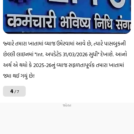
જ્યારે તમારા ખાતામાં વ્યાજ ઉમેરવામાં આવે છે, ત્યારે પાસબુકની
છેલ્લી લાઇનમાં "Int. અપડેટેડ 31/03/2026 સુધી" દેખાશે. આનો
અર્થ એ થયો કે 2025-26નું વ્યાજ સફળતાપૂર્વક તમારા ખાતામાં
જમા થઈ ગયું છે!
4
/ 7