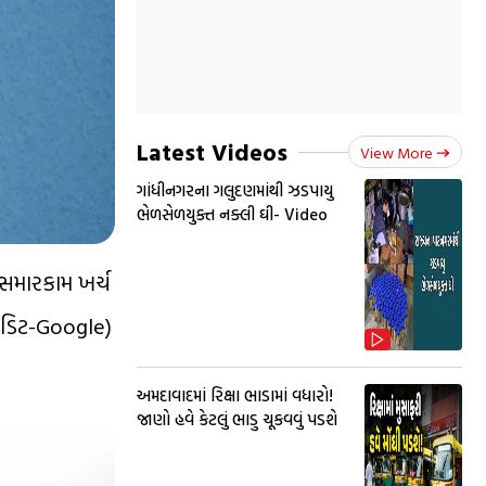
Latest Videos
View More
ગાંધીનગરના ગલુદણમાંથી ઝડપાયુ
ભેળસેળયુક્ત નક્લી ઘી- Video
સમારકામ ખર્ચ
રેડિટ-Google)
અમદાવાદમાં રિક્ષા ભાડામાં વધારો!
જાણો હવે કેટલું ભાડુ ચૂકવવું પડશે