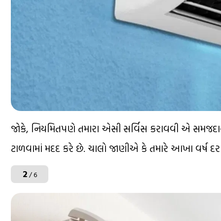
જોકે, નિયમિતપણે તમારા એસી સર્વિસ કરાવવી એ સમજદારી
ટાળવામાં મદદ કરે છે. ચાલો જાણીએ કે તમારે આખા વર્ષ દ
2
/ 6