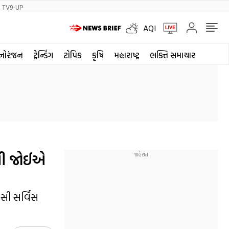
TV9-UP
AQI
નોરંજન
ટ્રેન્ડિંગ
ટોપિક
કૃષિ
મહારાષ્ટ્ર
ભક્તિ સમાચાર
વવી જોઈએ
સી સર્વિસ