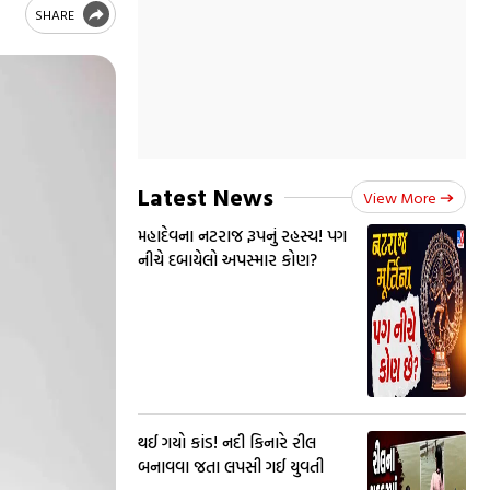
SHARE
Latest News
View More
મહાદેવના નટરાજ રૂપનું રહસ્ય! પગ
નીચે દબાયેલો અપસ્માર કોણ?
થઈ ગયો કાંડ! નદી કિનારે રીલ
બનાવવા જતા લપસી ગઈ યુવતી