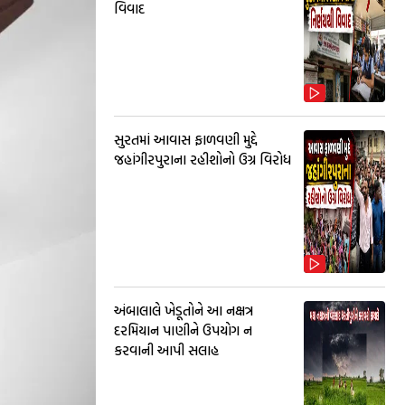
વિવાદ
સુરતમાં આવાસ ફાળવણી મુદ્દે
જહાંગીરપુરાના રહીશોનો ઉગ્ર વિરોધ
અંબાલાલે ખેડૂતોને આ નક્ષત્ર
દરમિયાન પાણીને ઉપયોગ ન
કરવાની આપી સલાહ