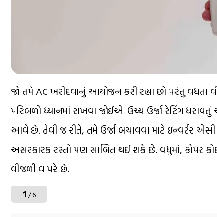
જો તમે AC ખરીદવાનું આયોજન કરી રહ્યા છો પરંતુ વધતા વ
પરિબળો ધ્યાનમાં રાખવા જોઈએ. ઉચ્ચ ઉર્જા રેટિંગ ધરાવતું
આવે છે. તેવી જ રીતે, તમે ઉર્જા બચાવવા માટે ઇન્વર્ટર
અસરકારક રસ્તો પણ સાબિત થઈ શકે છે. વધુમાં, કોપર ક
વીજળી વાપરે છે.
1
/ 6