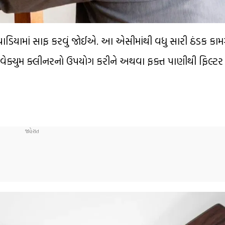
ાડિયામાં સાફ કરવું જોઈએ. આ એસીમાંથી વધુ સારી ઠંડક કામગ
ે વેક્યુમ ક્લીનરનો ઉપયોગ કરીને અથવા ફક્ત પાણીથી ફિલ્ટ