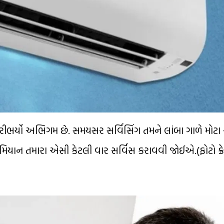
ભર્યો અભિગમ છે. સમયસર સર્વિસિંગ તમને લાંબા ગાળે મોટા 
રમિયાન તમારા એસી કેટલી વાર સર્વિસ કરાવવી જોઈએ.(ફોટો ક્