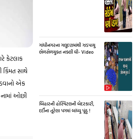
ગાંધીનગરના ગલુદણમાંથી ઝડપાયુ
ભેળસેળયુક્ત નક્લી ઘી- Video
રે કેટલાક
ી કિંમત સાથે
ટાડવાનો એક
લનામાં ઓછી
બિહારની હોસ્પિટલની બેદરકારી,
દર્દીના તૂટેલા પગમાં બાંધ્યુ પૂંઠુ !