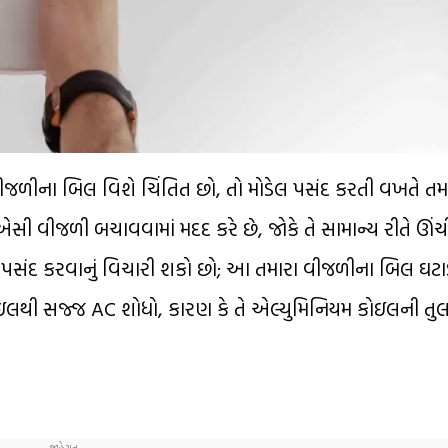
ીજળીના બિલ વિશે ચિંતિત છો, તો મોડેલ પસંદ કરતી વખતે તમા
 એસી વીજળી બચાવવામાં મદદ કરે છે, જોકે તે સામાન્ય રીતે ઊંચ
 એસી પસંદ કરવાનું વિચારી શકો છો; આ તમારા વીજળીના બિલ ઘ
ોઇલથી સજ્જ AC શોધો, કારણ કે તે એલ્યુમિનિયમ કોઇલની તુ