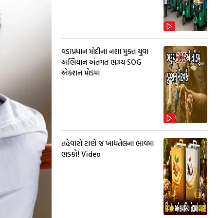
વડાપ્રધાન મોદીના નશા મુક્ત યુવા
અભિયાન અંતગત ભરૂચ SOG
એક્શન મોડમાં
તહેવારો ટાણે જ ખાદ્યતેલના ભાવમાં
ભડકો! Video