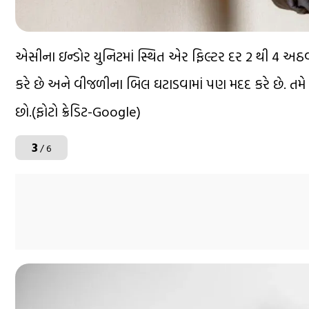
એસીના ઇન્ડોર યુનિટમાં સ્થિત એર ફિલ્ટર દર 2 થી 4 અઠવ
કરે છે અને વીજળીના બિલ ઘટાડવામાં પણ મદદ કરે છે. તમ
છો.(ફોટો ક્રેડિટ-Google)
3
/ 6