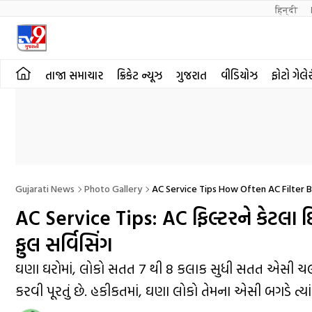
हिन्दी 
તાજા સમાચાર
ક્રિકેટ ન્યૂઝ
ગુજરાત
વીડિયોઝ
ફોટો ગેલે
Gujarati News
Photo Gallery
AC Service Tips How Often AC Filter B
AC Service Tips: AC ફિલ્ટરને કેટલા 
ફુલ સર્વિસિંગ
ઘણા ઘરોમાં, લોકો સતત 7 થી 8 કલાક સુધી સતત એસી ચલાવ
કરવી પૂરતું છે. હકીકતમાં, ઘણા લોકો તેમના એસી બગડે ત્ય