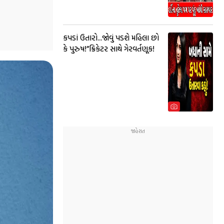
કપડાં ઉતારો...જોવું પડશે મહિલા છો
કે પુરુષ!”ક્રિકેટર સાથે ગેરવર્તણૂક!