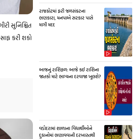
રાજકોટમાં ફરી જળસંકટના
ભણકારા, મનપાએ સરકાર પાસે
ીરી સુનિશ્ચિત
માગી મદદ
ર સાફ કરી શકો
આજનું રાશિફળ: આજે કઈ રાશિના
જાતકો માટે ભાગ્યના દરવાજા ખુલશે?
વડોદરામાં શાળાના વિદ્યાર્થીઓને
દુકાનોમાં ભણાવવાની દરખાસ્તથી