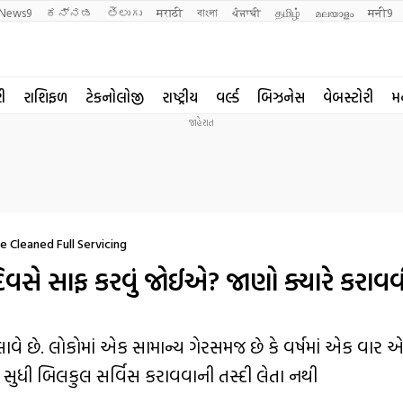
News9
ಕನ್ನಡ
తెలుగు
मराठी
বাংলা
ਪੰਜਾਬੀ
தமிழ்
മലയാളം
मनी9
રી
રાશિફળ
ટેકનોલોજી
રાષ્ટ્રીય
વર્લ્ડ
બિઝનેસ
વેબસ્ટોરી
મ
e Cleaned Full Servicing
દિવસે સાફ કરવું જોઈએ? જાણો ક્યારે કરા
ે છે. લોકોમાં એક સામાન્ય ગેરસમજ છે કે વર્ષમાં એક વાર એ
ાં સુધી બિલકુલ સર્વિસ કરાવવાની તસ્દી લેતા નથી