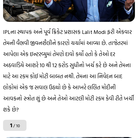
IPLના સ્થાપક અને પૂર્વ ક્રિકેટ પ્રશાસક Lalit Modi ફરી એકવાર
તેમની વૈભવી જીવનશૈલીને કારણે ચર્ચામાં આવ્યા છે. તાજેતરમાં
આપેલા એક ઇન્ટરવ્યુમાં તેમણે દાવો કર્યો હતો કે તેઓ દર
અઠવાડિયે આશરે ₹10 થી ₹12 કરોડ સુધીનો ખર્ચ કરે છે અને તેમના
માટે આ રકમ કોઈ મોટી બાબત નથી. તેમના આ નિવેદન બાદ
લોકોમાં એક જ સવાલ ઉઠ્યો છે કે આખરે લલિત મોદીની
આવકનો સ્ત્રોત શું છે અને તેઓ આટલી મોટી રકમ કેવી રીતે ખર્ચી
શકે છે?
1
/ 10