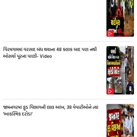
વિરમગામમાં વરસાદ બંધ થયાના 48 કલાક બાદ પણ નથી
ઓસર્યા પૂરના પાણી- Video
જામનગરમાં ફૂડ વિભાગની લાલ આંખ, 38 વેપારીઓને ત્યાં
'આકસ્મિક દરોડા'