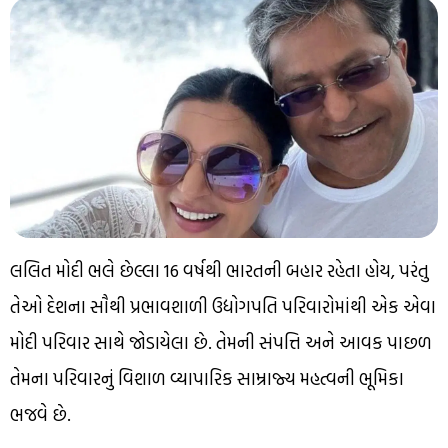
લલિત મોદી ભલે છેલ્લા 16 વર્ષથી ભારતની બહાર રહેતા હોય, પરંતુ
તેઓ દેશના સૌથી પ્રભાવશાળી ઉદ્યોગપતિ પરિવારોમાંથી એક એવા
મોદી પરિવાર સાથે જોડાયેલા છે. તેમની સંપત્તિ અને આવક પાછળ
તેમના પરિવારનું વિશાળ વ્યાપારિક સામ્રાજ્ય મહત્વની ભૂમિકા
ભજવે છે.