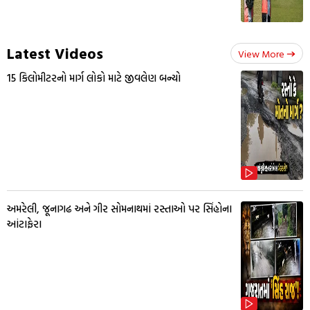
Latest Videos
View More
15 કિલોમીટરનો માર્ગ લોકો માટે જીવલેણ બન્યો
અમરેલી, જૂનાગઢ અને ગીર સોમનાથમાં રસ્તાઓ પર સિંહોના
આંટાફેરા