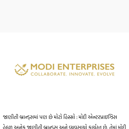
જાણીતી બ્રાન્ડ્સમાં પણ છે મોટો હિસ્સો : મોદી એન્ટરપ્રાઇઝિસ
હેઠળ અનેક જાણીતી બ્રાન્ડ્સ અને વ્યવસાયો કાર્યરત છે. તેમાં મોદી