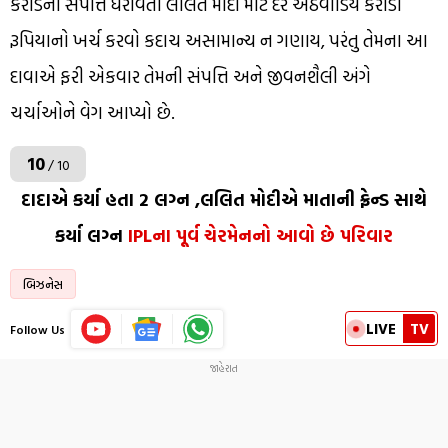
કરોડની સંપત્તિ ધરાવતા લલિત મોદી માટે દર અઠવાડિયે કરોડો
રૂપિયાનો ખર્ચ કરવો કદાચ અસામાન્ય ન ગણાય, પરંતુ તેમના આ
દાવાએ ફરી એકવાર તેમની સંપત્તિ અને જીવનશૈલી અંગે
ચર્ચાઓને વેગ આપ્યો છે.
10
/ 10
દાદાએ કર્યા હતા 2 લગ્ન ,લલિત મોદીએ માતાની ફ્રેન્ડ સાથે
કર્યા લગ્ન
IPLના પૂર્વ ચેરમેનનો આવો છે પરિવાર
બિઝનેસ
LIVE
TV
Follow Us