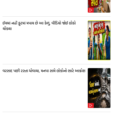
ઈંચમાં નહીં ફૂટમાં મપાય છે આ કેળું, વીડિયો જોઈ લોકો
ચોંક્યા
વરસાદ પછી રસ્તા ધોવાયા, મનપા સામે લોકોનો ભારે આક્રોશ