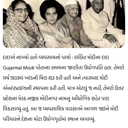
દાદાએ નાખ્યો હતો વ્યવસાયનો પાયો : લલિત મોદીના દાદા
Gujarmal Modi પોતાના સમયના જાણીતા ઉદ્યોગપતિ હતા. તેમણે
વર્ષ 1933માં ખાંડની મિલ શરૂ કરી હતી અને ત્યારબાદ મોદી
એન્ટરપ્રાઇઝની સ્થાપના કરી હતી. માત્ર એટલું જ નહીં, તેમણે ઉત્તર
પ્રદેશના મેરઠ નજીક મોદીનગર નામનું ઔદ્યોગિક શહેર પણ
વિકસાવ્યું હતું. આ જ વ્યવસાયિક વારસાએ આગળ જઈને મોદી
પરિવારને દેશના મોટા ઉદ્યોગગૃહોમાં સ્થાન અપાવ્યું.