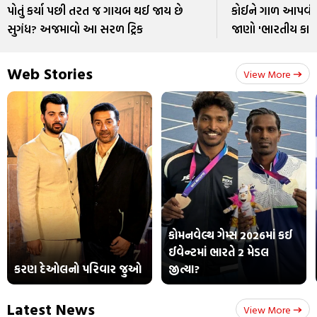
પોતું કર્યા પછી તરત જ ગાયબ થઈ જાય છે
કોઈને ગાળ આપવી કે 
સુગંધ? અજમાવો આ સરળ ટ્રિક
જાણો 'ભારતીય કાય
Web Stories
View More
કોમનવેલ્થ ગેમ્સ 2026માં કઈ
ઈવેન્ટમાં ભારતે 2 મેડલ
કરણ દેઓલનો પરિવાર જુઓ
જીત્યા?
Latest News
View More