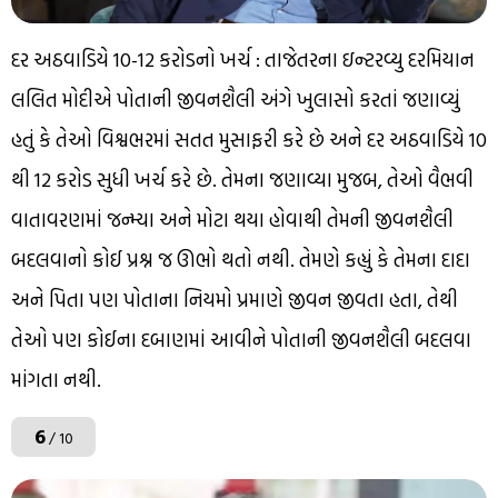
દર અઠવાડિયે ₹10-12 કરોડનો ખર્ચ : તાજેતરના ઇન્ટરવ્યુ દરમિયાન
લલિત મોદીએ પોતાની જીવનશૈલી અંગે ખુલાસો કરતાં જણાવ્યું
હતું કે તેઓ વિશ્વભરમાં સતત મુસાફરી કરે છે અને દર અઠવાડિયે ₹10
થી ₹12 કરોડ સુધી ખર્ચ કરે છે. તેમના જણાવ્યા મુજબ, તેઓ વૈભવી
વાતાવરણમાં જન્મ્યા અને મોટા થયા હોવાથી તેમની જીવનશૈલી
બદલવાનો કોઈ પ્રશ્ન જ ઊભો થતો નથી. તેમણે કહ્યું કે તેમના દાદા
અને પિતા પણ પોતાના નિયમો પ્રમાણે જીવન જીવતા હતા, તેથી
તેઓ પણ કોઈના દબાણમાં આવીને પોતાની જીવનશૈલી બદલવા
માંગતા નથી.
6
/ 10