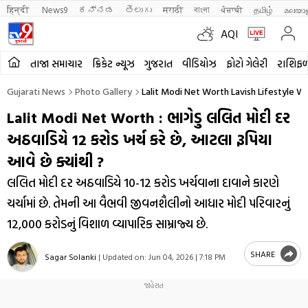
हिन्दी 
News9
ಕನ್ನಡ
తెలుగు
मराठी
বাংলা
ਪੰਜਾਬੀ
தமிழ்
മലയാ
AQI
તાજા સમાચાર
ક્રિકેટ ન્યૂઝ
ગુજરાત
વીડિયોઝ
ફોટો ગેલેરી
રાશિફ
Gujarati News
Photo Gallery
Lalit Modi Net Worth Lavish Lifestyle 
Lalit Modi Net Worth : ભાગેડુ લલિત મોદી દર
અઠવાડિયે ₹12 કરોડ ખર્ચ કરે છે, આટલા રૂપિયા
આવે છે ક્યાંથી ?
લલિત મોદી દર અઠવાડિયે ₹10-12 કરોડ ખર્ચવાના દાવાને કારણે
ચર્ચામાં છે. તેમની આ વૈભવી જીવનશૈલીનો આધાર મોદી પરિવારનું
₹12,000 કરોડનું વિશાળ વ્યાપારિક સામ્રાજ્ય છે.
SHARE
Sagar Solanki
|
Updated on:
Jun 04, 2026 | 7:18 PM