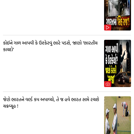
કોઈને ગાળ આપવી કે ઉશ્કેરવું ભારે પડશે, જાણો 'ભારતીય
કાયદો'
જેણે ભારતને વર્લ્ડ કપ અપાવ્યો, તે જ હવે ભારત સામે રચશે
ચક્રવ્યૂહ !