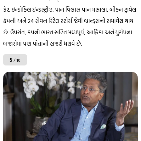
કેર, ઇન્ડોફિલ ઇન્ડસ્ટ્રીઝ, પાન વિલાસ પાન મસાલા, બીકન ટ્રાવેલ
કંપની અને 24 સેવન રિટેલ સ્ટોર્સ જેવી બ્રાન્ડ્સનો સમાવેશ થાય
છે. ઉપરાંત, કંપની ભારત સહિત મધ્યપૂર્વ, આફ્રિકા અને યુરોપના
બજારોમાં પણ પોતાની હાજરી ધરાવે છે.
5
/ 10