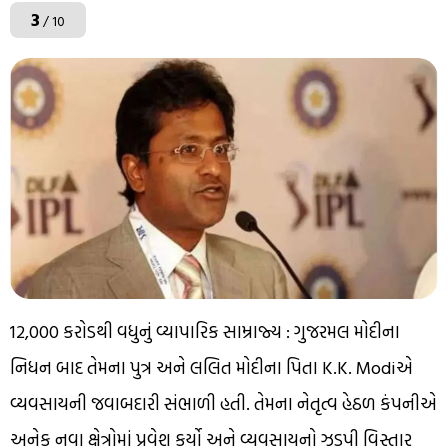
3
/ 10
₹12,000 કરોડથી વધુનું વ્યાપારિક સામ્રાજ્ય : ગુજરમલ મોદીના
નિધન બાદ તેમના પુત્ર અને લલિત મોદીના પિતા K.K. Modiએ
વ્યવસાયની જવાબદારી સંભાળી હતી. તેમના નેતૃત્વ હેઠળ કંપનીએ
અનેક નવા ક્ષેત્રોમાં પ્રવેશ કર્યો અને વ્યવસાયનો ઝડપી વિસ્તાર