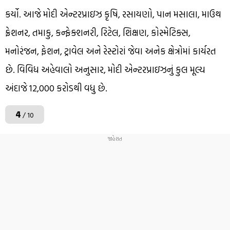
કર્યો. આજે મોદી એન્ટરપ્રાઇઝ કૃષિ, રસાયણો, પાન મસાલા, માઉથ
ફ્રેશનર, તમાકુ, કન્ફેક્શનરી, રિટેલ, શિક્ષણ, કોસ્મેટિક્સ,
મનોરંજન, ફેશન, ટ્રાવેલ અને રેસ્ટોરાં જેવા અનેક ક્ષેત્રોમાં કાર્યરત
છે. વિવિધ અહેવાલો અનુસાર, મોદી એન્ટરપ્રાઇઝનું કુલ મૂલ્ય
અંદાજે ₹12,000 કરોડથી વધુ છે.
4
/ 10