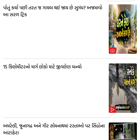
પોતું કર્યા પછી તરત જ ગાયબ થઈ જાય છે સુગંધ? અજમાવો
આ સરળ ટ્રિક
15 કિલોમીટરનો માર્ગ લોકો માટે જીવલેણ બન્યો
અમરેલી, જૂનાગઢ અને ગીર સોમનાથમાં રસ્તાઓ પર સિંહોના
આંટાફેરા