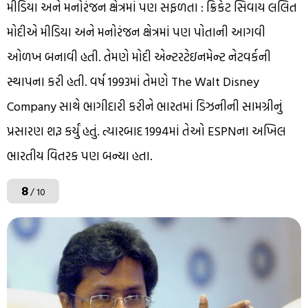
મીડિયા અને મનોરંજન ક્ષેત્રમાં પણ સફળતા : ક્રિકેટ સિવાય લલિત
મોદીએ મીડિયા અને મનોરંજન ક્ષેત્રમાં પણ પોતાની આગવી
ઓળખ બનાવી હતી. તેમણે મોદી એન્ટરટેઇનમેન્ટ નેટવર્કની
સ્થાપના કરી હતી. વર્ષ 1993માં તેમણે The Walt Disney
Company સાથે ભાગીદારી કરીને ભારતમાં ડિઝનીની સામગ્રીનું
પ્રસારણ શરૂ કર્યું હતું. ત્યારબાદ 1994માં તેઓ ESPNના અખિલ
ભારતીય વિતરક પણ બન્યા હતા.
8
/ 10