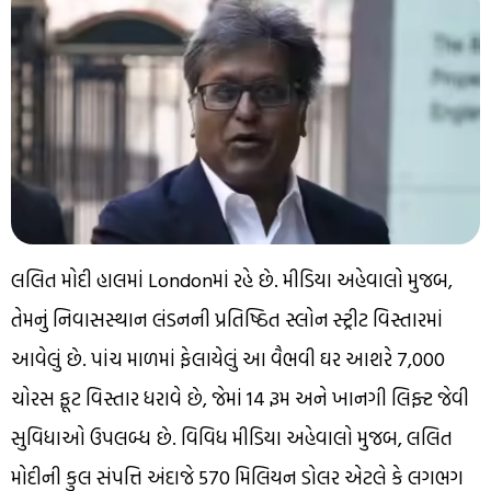
લલિત મોદી હાલમાં Londonમાં રહે છે. મીડિયા અહેવાલો મુજબ,
તેમનું નિવાસસ્થાન લંડનની પ્રતિષ્ઠિત સ્લોન સ્ટ્રીટ વિસ્તારમાં
આવેલું છે. પાંચ માળમાં ફેલાયેલું આ વૈભવી ઘર આશરે 7,000
ચોરસ ફૂટ વિસ્તાર ધરાવે છે, જેમાં 14 રૂમ અને ખાનગી લિફ્ટ જેવી
સુવિધાઓ ઉપલબ્ધ છે. વિવિધ મીડિયા અહેવાલો મુજબ, લલિત
મોદીની કુલ સંપત્તિ અંદાજે 570 મિલિયન ડોલર એટલે કે લગભગ