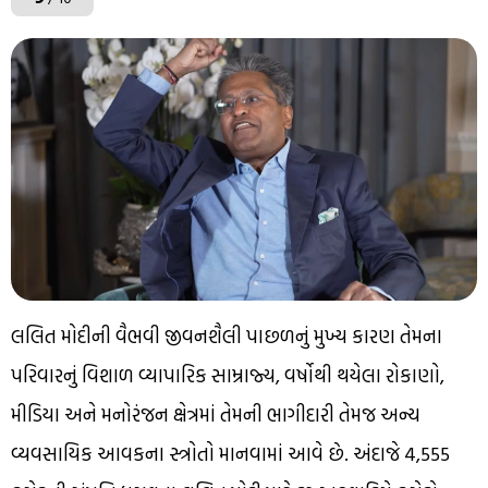
લલિત મોદીની વૈભવી જીવનશૈલી પાછળનું મુખ્ય કારણ તેમના
પરિવારનું વિશાળ વ્યાપારિક સામ્રાજ્ય, વર્ષોથી થયેલા રોકાણો,
મીડિયા અને મનોરંજન ક્ષેત્રમાં તેમની ભાગીદારી તેમજ અન્ય
વ્યવસાયિક આવકના સ્ત્રોતો માનવામાં આવે છે. અંદાજે ₹4,555