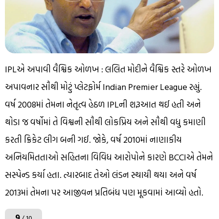
IPLએ અપાવી વૈશ્વિક ઓળખ : લલિત મોદીને વૈશ્વિક સ્તરે ઓળખ
અપાવનાર સૌથી મોટું પ્લેટફોર્મ Indian Premier League રહ્યું.
વર્ષ 2008માં તેમના નેતૃત્વ હેઠળ IPLની શરૂઆત થઈ હતી અને
થોડા જ વર્ષોમાં તે વિશ્વની સૌથી લોકપ્રિય અને સૌથી વધુ કમાણી
કરતી ક્રિકેટ લીગ બની ગઈ. જોકે, વર્ષ 2010માં નાણાકીય
અનિયમિતતાઓ સહિતના વિવિધ આરોપોને કારણે BCCIએ તેમને
સસ્પેન્ડ કર્યા હતા. ત્યારબાદ તેઓ લંડન સ્થાયી થયા અને વર્ષ
2013માં તેમના પર આજીવન પ્રતિબંધ પણ મૂકવામાં આવ્યો હતો.
9
/ 10