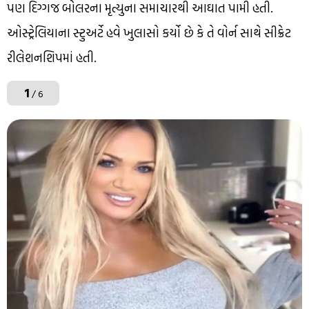
પણ દિગ્ગજ બોલરના મૃત્યુના સમાચારથી આઘાત પામી હતી.
ઓસ્ટ્રેલિયાના સ્ટુઅર્ટે હવે ખુલાસો કર્યો છે કે તે વોર્ન સાથે સીક્રેટ
રીલેશનશિપમાં હતી.
1
/ 6