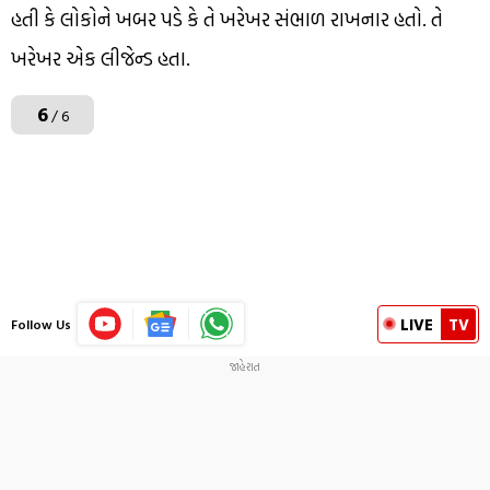
હતી કે લોકોને ખબર પડે કે તે ખરેખર સંભાળ રાખનાર હતો. તે
ખરેખર એક લીજેન્ડ હતા.
6
/ 6
LIVE
TV
Follow Us