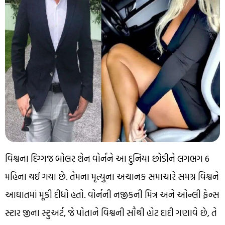
વિશ્વના દિગ્ગજ બોલર શેન વોર્નને આ દુનિયા છોડીને લગભગ 6
મહિના થઈ ગયા છે. તેમના મૃત્યુના અચાનક સમાચારે સમગ્ર વિશ્વને
આઘાતમાં મૂકી દીધો હતો. વોર્નની નજીકની મિત્ર અને ઓન્લી ફેન્સ
સ્ટાર જીના સ્ટુઅર્ટ, જે પોતાને વિશ્વની સૌથી હોટ દાદી ગણાવે છે, તે