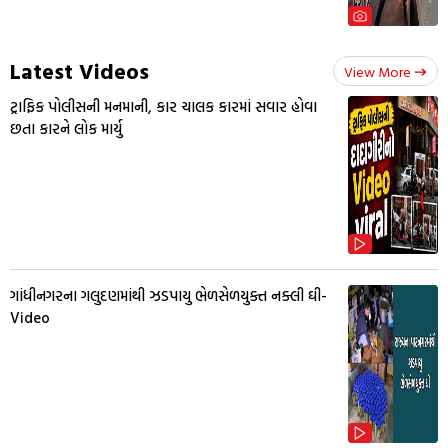
Latest Videos
View More
ટ્રાફિક પોલીસની મનમાની, કાર ચાલક કારમાં સવાર હોવા
છતા કારને લોક માર્યુ
ગાંધીનગરના ગલુદણમાંથી ઝડપાયુ ભેળસેળયુક્ત નક્લી ઘી-
Video