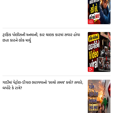
ટ્રાફિક પોલીસની મનમાની, કાર ચાલક કારમાં સવાર હોવા
છતા કારને લોક માર્યુ
ગાડીમાં પેટ્રોલ-ડીઝલ ભરાવવાનો 'સાચો સમય' કયો? સવારે,
બપોરે કે રાત્રે?