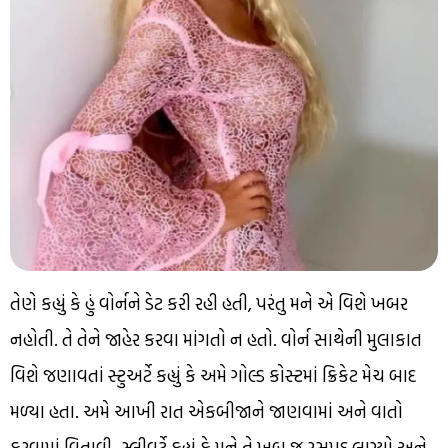
તેણે કહ્યું કે હું વોર્નને ડેટ કરી રહી હતી, પરંતુ મને એ વિશે ખબર
નહોતી. તે તેને જાહેર કરવા માંગતો ન હતો. વોર્ન સાથેની મુલાકાત
વિશે જણાવતાં સ્ટુઅર્ટે કહ્યું કે અમે ગોલ્ડ કોસ્ટમાં ક્રિકેટ મેચ બાદ
મળ્યા હતા. અમે આખી રાત એકબીજાને જાણવામાં અને વાતો
કરવામાં વિતાવી. સ્લીવર્ટે કહ્યું કે મને તે ખૂબ જ રસપ્રદ લાગ્યો અને