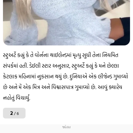
સ્ટુઅર્ટે કહ્યું કે તે વોર્નના થાઈલેન્ડમાં મૃત્યુ સુધી તેના નિયમિત
સંપર્કમાં હતી. ડેઈલી સ્ટાર અનુસાર, સ્ટુઅર્ટે કહ્યું કે મને છેલ્લા
કેટલાક મહિનામાં નુકસાન થયું છે. દુનિયાએ એક લીજેન્ડ ગુમાવ્યો
છે અને મેં એક મિત્ર અને વિશ્વાસપાત્ર ગુમાવ્યો છે. આવું ક્યારેય
નહોતું વિચાર્યું.
2
/ 6