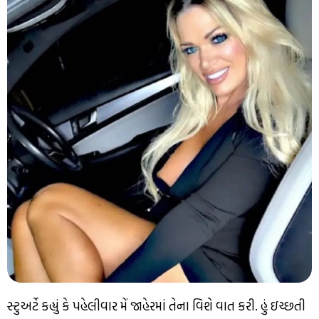
સ્ટુઅર્ટે કહ્યું કે પહેલીવાર મેં જાહેરમાં તેના વિશે વાત કરી. હું ઇચ્છતી