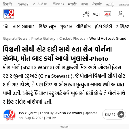
हिन्दी 
News9
ಕನ್ನಡ
తెలుగు
मराठी
বাংলা
ਪੰਜਾਬੀ
தமிழ்
മലയാ
AQI
તાજા સમાચાર
ક્રિકેટ ન્યૂઝ
ગુજરાત
વીડિયોઝ
ફોટો ગેલેરી
રાશિફ
Gujarati News
Photo Gallery
Cricket Photos
World Hottest Grandma
વિશ્વની સૌથી હોટ દાદી સાથે હતા શેન વોર્નના
સંબંધ, મોત બાદ કર્યો આવો ખુલાસો-Photo
શેન વોર્ન (Shane Warne) ની નજીકની મિત્ર અને ઓન્લી ફેન્સ
સ્ટાર જીના સ્ટુઅર્ટ (Gina Stewart ), જે પોતાને વિશ્વની સૌથી હોટ
દાદી ગણાવે છે, તે પણ દિગ્ગજ બોલરના મૃત્યુના સમાચારથી આઘાત
પામી હતી. ઓસ્ટ્રેલિયાના સ્ટુઅર્ટે હવે ખુલાસો કર્યો છે કે તે વોર્ન સાથે
સીક્રેટ રીલેશનશિપમાં હતી.
TV9 Gujarati
|
Edited By:
Avnish Goswami
|
Updated
SHARE
on:
Aug 17, 2022 | 9:41 PM