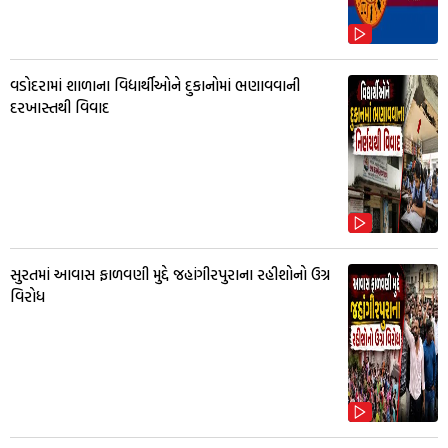
વડોદરામાં શાળાના વિદ્યાર્થીઓને દુકાનોમાં ભણાવવાની
દરખાસ્તથી વિવાદ
સુરતમાં આવાસ ફાળવણી મુદ્દે જહાંગીરપુરાના રહીશોનો ઉગ્ર
વિરોધ