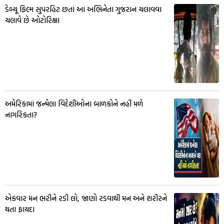
ડેબ્યૂ ફિલ્મ સુપરહિટ છતાં આ અભિનેતા ગુજરાન ચલાવવા
ચલાવે છે ઓટોરિક્ષા
અમેરિકામાં જન્મેલા વિદેશીઓના બાળકોને નહીં મળે
નાગરિકતા?
એકવાર મન ભરીને રડી લો, જાણો રડવાથી મન અને શરીરને
થતા ફાયદા