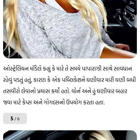
ઓસ્ટ્રેલિયન મૉડેલે કહ્યું કે મારે તે સમયે પાપારાઝી સાથે સાવધાન
રહેવું પડતું હતું, કારણ કે એક પબ્લિકેશને ઘણીવાર મારી ઘણી બધી
તસવીરો લેવાનો પ્રયાસ કર્યો હતો. વોર્ન અને હું ઘણીવાર બહાર
જવા માટે કેપ્સ અને ગોગલ્સનો ઉપયોગ કરતા હતા.
5
/ 6