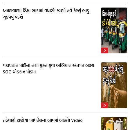
અમદાવાદમાં રિક્ષા ભાડામાં વધારો! જાણો હવે કેટલું ભાડુ
ચૂકવવું પડશે
વડાપ્રધાન મોદીના નશા મુક્ત યુવા અભિયાન અંતગત ભરૂચ
SOG એક્શન મોડમાં
તહેવારો ટાણે જ ખાદ્યતેલના ભાવમાં ભડકો! Video