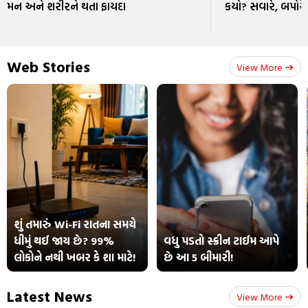
મન અને શરીરને થતા ફાયદા
કયો? સવારે, બપોરે કે
Web Stories
View More
શું તમારું Wi-Fi રાતના સમયે
ધીમું થઈ જાય છે? 99%
વધુ પડતો સ્ક્રીન ટાઈમ આપે
લોકોને નથી ખબર કે શા માટે!
છે આ 5 બીમારી!
Latest News
View More