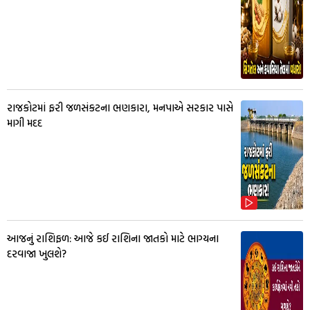
રાજકોટમાં ફરી જળસંકટના ભણકારા, મનપાએ સરકાર પાસે
માગી મદદ
આજનું રાશિફળ: આજે કઈ રાશિના જાતકો માટે ભાગ્યના
દરવાજા ખુલશે?