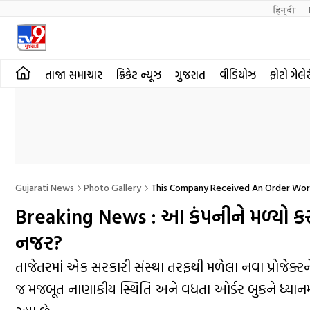
हिन्दी 
તાજા સમાચાર
ક્રિકેટ ન્યૂઝ
ગુજરાત
વીડિયોઝ
ફોટો ગેલે
Gujarati News
Photo Gallery
This Company Received An Order Worth
Breaking News : આ કંપનીને મળ્યો કરોડ
નજર?
તાજેતરમાં એક સરકારી સંસ્થા તરફથી મળેલા નવા પ્રોજેક્ટન
જ મજબૂત નાણાકીય સ્થિતિ અને વધતા ઓર્ડર બુકને ધ્યાનમ