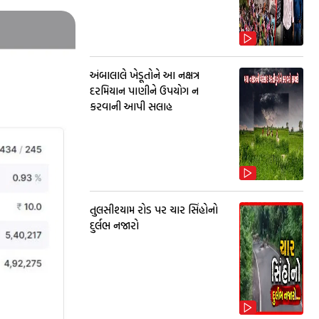
અંબાલાલે ખેડૂતોને આ નક્ષત્ર
દરમિયાન પાણીને ઉપયોગ ન
કરવાની આપી સલાહ
તુલસીશ્યામ રોડ પર ચાર સિંહોનો
દુર્લભ નજારો