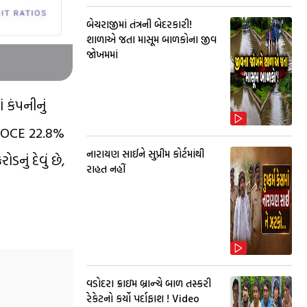
બેચરાજીમાં તંત્રની બેદરકારી!
શાળાએ જતા માસૂમ બાળકોના જીવ
જોખમમાં
 કંપનીનું
, ROCE 22.8%
નારાયણ સાઈને સુપ્રીમ કોર્ટમાંથી
નું દેવું છે,
રાહત નહીં
વડોદરા ક્રાઇમ બ્રાન્ચે બાળ તસ્કરી
રેકેટનો કર્યો પર્દાફાશ ! Video