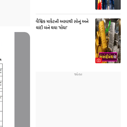
વૈશ્વિક માર્કેટની અસરથી સોનું અને
ચાંદી બંને થયા 'મોંઘા'