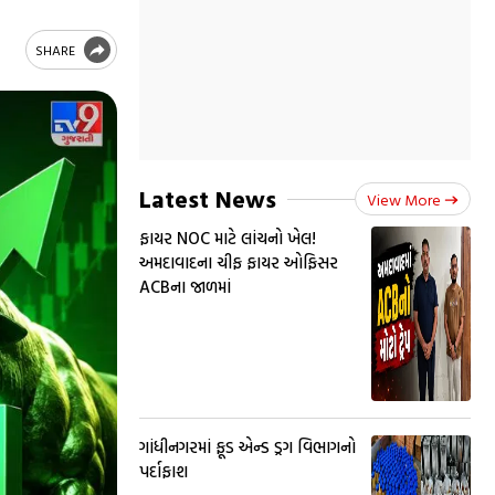
SHARE
Latest News
View More
ફાયર NOC માટે લાંચનો ખેલ!
અમદાવાદના ચીફ ફાયર ઓફિસર
ACBના જાળમાં
ગાંધીનગરમાં ફૂડ એન્ડ ડ્રગ વિભાગનો
પર્દાફાશ