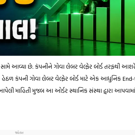
 સામે આવ્યા છે. કંપનીને ગોવા લેબર વેલ્ફેર બોર્ડ તરફથી આશર
ેક્ટ હેઠળ કંપની ગોવા લેબર વેલ્ફેર બોર્ડ માટે એક આધુનિક En
પેલી માહિતી મુજબ આ ઓર્ડર સ્થાનિક સંસ્થા દ્વારા આપવામાં