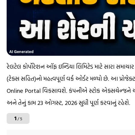
રેલટેલ કોર્પોરેશન ઑફ ઇન્ડિયા લિમિટેડ માટે સારા સમાચાર
(ટેક્સ સહિત)નો મહત્વપૂર્ણ વર્ક ઓર્ડર મળ્યો છે. આ પ્રોજ
Online Portal વિકસાવશે. કંપનીએ સ્ટોક એક્સચેન્જને આ
અને તેનું કામ 23 ઓગસ્ટ, 2026 સુધી પૂર્ણ કરવાનું રહેશે.
1
/ 5