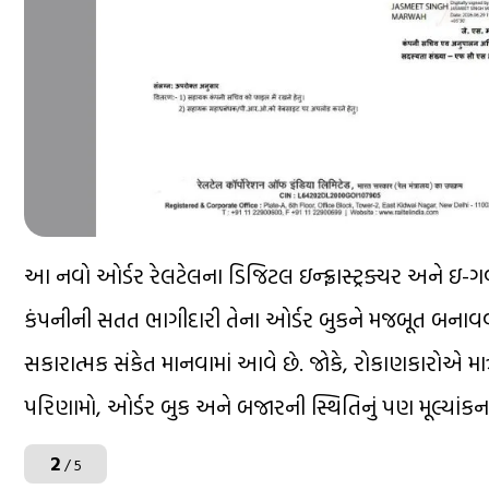
આ નવો ઓર્ડર રેલટેલના ડિજિટલ ઇન્ફ્રાસ્ટ્રક્ચર અને ઇ-ગવર્ન
કંપનીની સતત ભાગીદારી તેના ઓર્ડર બુકને મજબૂત બનાવવામ
સકારાત્મક સંકેત માનવામાં આવે છે. જોકે, રોકાણકારોએ મ
પરિણામો, ઓર્ડર બુક અને બજારની સ્થિતિનું પણ મૂલ્યાંક
2
/ 5