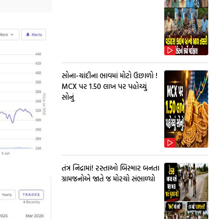
સોના-ચાંદીના ભાવમાં મોટો ઉછાળો !
MCX પર ₹1.50 લાખ પર પહોચ્યું
સોનું
તંત્ર નિદ્રામાં! રસ્તાઓ બિસ્માર બનતા
ગ્રામજનોએ જાતે જ મોરચો સંભાળ્યો