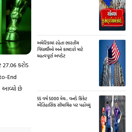
અમેરિકામાં રહેતા ભારતીય
વિદ્યાર્થીઓ અને કામદારો માટે
મહત્વપૂર્ણ અપડેટ
ે ₹27.06 કરોડ
d-to-End
 આવ્યો છે
55 વર્ષ 5000 મેચ... વનડે ક્રિકેટ
ઐતિહાસિક સીમાચિહ્ન પર પહોંચ્યું