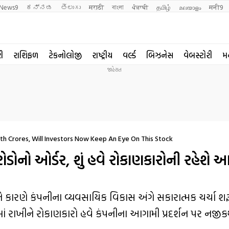
News9
ಕನ್ನಡ
తెలుగు
मराठी
বাংলা
ਪੰਜਾਬੀ
தமிழ்
മലയാളം
मनी9
રી
રાશિફળ
ટેકનોલોજી
રાષ્ટ્રીય
વર્લ્ડ
બિઝનેસ
વેબસ્ટોરી
મ
 Crores, Will Investors Now Keep An Eye On This Stock
ોનો ઓર્ડર, શું હવે રોકાણકારોની રહેશે આ
ે કારણે કંપનીના વ્યવસાયિક વિકાસ અંગે સકારાત્મક ચર્ચા શરૂ
ાં રાખીને રોકાણકારો હવે કંપનીના આગામી પ્રદર્શન પર નજી