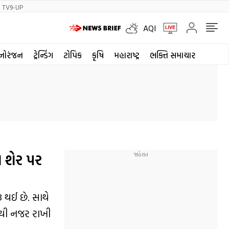
TV9-UP
AQI
નોરંજન
ટ્રેન્ડિંગ
ટોપિક
કૃષિ
મહારાષ્ટ્ર
ભક્તિ સમાચાર
 શેર પર
 થઈ છે. સાથે
કથી નજર રાખી