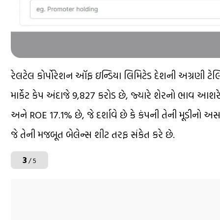
રેલટેલ કોર્પોરેશન ઑફ ઇન્ડિયા લિમિટેડ દેશની અગ્રણી ટેલિ
માર્કેટ કેપ અંદાજે ₹9,827 કરોડ છે, જ્યારે શેરનો ભાવ આ
અને ROE 17.1% છે, જે દર્શાવે છે કે કંપની તેની મૂડીનો અસર
જે તેની મજબૂત બેલેન્સ શીટ તરફ સંકેત કરે છે.
3
/ 5