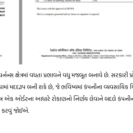
ન્સ ક્ષેત્રમાં વધતા પ્રભાવને વધુ મજબૂત બનાવે છે. સરકારી પ્રો
ાં મદદરૂપ બની શકે છે, જે ભવિષ્યમાં કંપનીના વ્યવસાયિક વ
ાત્ર એક ઓર્ડરના આધારે રોકાણનો નિર્ણય લેવાને બદલે કંપન
ન કરવું જોઈએ.