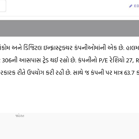
કોમ અને ડિજિટલ ઇન્ફ્રાસ્ટ્રક્ચર કંપનીઓમાંની એક છે. હાલમાં
શરે ₹306ની આસપાસ ટ્રેડ થઈ રહ્યો છે. કંપનીનો P/E રેશિયો 27
કારક રીતે ઉપયોગ કરી રહી છે. સાથે જ કંપની પર માત્ર ₹63.7 કરોડ