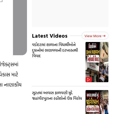
Latest Videos
View More
વડોદરામાં શાળાના વિદ્યાર્થીઓને
દુકાનોમાં ભણાવવાની દરખાસ્તથી
વિવાદ
જેક્ટ્સમાં
િકાસ માટે
ીના નાણાકીય
સુરતમાં આવાસ ફાળવણી મુદ્દે
જહાંગીરપુરાના રહીશોનો ઉગ્ર વિરોધ