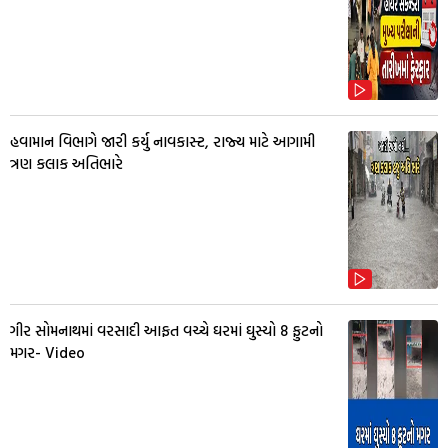
હવામાન વિભાગે જારી કર્યુ નાવકાસ્ટ, રાજ્ય માટે આગામી
ત્રણ કલાક અતિભારે
ગીર સોમનાથમાં વરસાદી આફત વચ્ચે ઘરમાં ઘુસ્યો 8 ફુટનો
મગર- Video