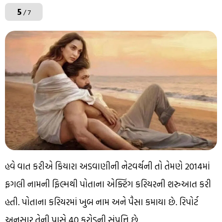
5
/ 7
હવે વાત કરીએ કિયારા અડવાણીની નેટવર્થની તો તેમણે 2014માં
ફગલી નામની ફિલ્મથી પોતાના એક્ટિંગ કરિયરની શરુઆત કરી
હતી. પોતાના કરિયરમાં ખુબ નામ અને પૈસા કમાયા છે. રિપોર્ટ
અનુસાર તેની પાસે 40 કરોડની સંપત્તિ છે.