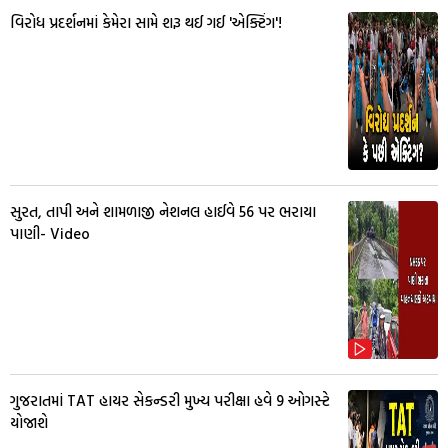
વિરોધ પ્રદર્શનમાં કેમેરા સામે શરૂ થઈ ગઈ 'એક્ટિંગ'!
સુરત, તાપી અને શામળાજી નેશનલ હાઈવે 56 પર ભરાયા
પાણી- Video
ગુજરાતમાં TAT હાયર સેકન્ડરી મુખ્ય પરીક્ષા હવે 9 ઓગસ્ટે
યોજાશે