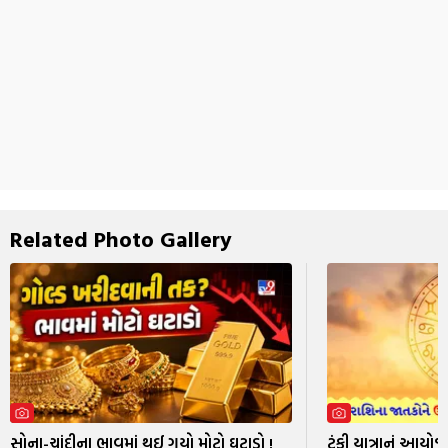
Related Photo Gallery
સોના-ચાંદીના ભાવમાં થઈ ગયો મોટો ઘટાડો !
ટૂંકી યાત્રાનું આય