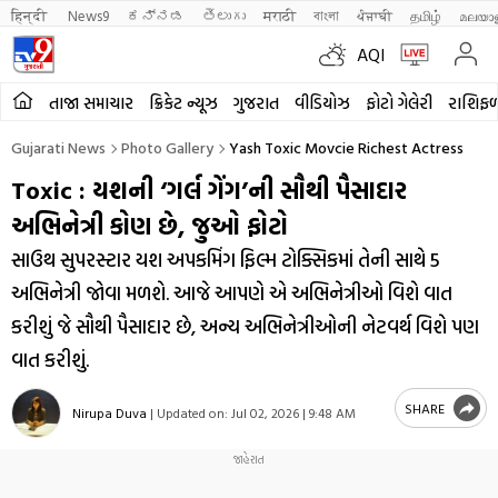
हिन्दी 
News9
ಕನ್ನಡ
తెలుగు
मराठी
বাংলা
ਪੰਜਾਬੀ
தமிழ்
മലയാ
AQI
તાજા સમાચાર
ક્રિકેટ ન્યૂઝ
ગુજરાત
વીડિયોઝ
ફોટો ગેલેરી
રાશિફ
Gujarati News
Photo Gallery
Yash Toxic Movcie Richest Actress
Toxic : યશની ‘ગર્લ ગેંગ’ની સૌથી પૈસાદાર
અભિનેત્રી કોણ છે, જુઓ ફોટો
સાઉથ સુપરસ્ટાર યશ અપકમિંગ ફિલ્મ ટોક્સિકમાં તેની સાથે 5
અભિનેત્રી જોવા મળશે. આજે આપણે એ અભિનેત્રીઓ વિશે વાત
કરીશું જે સૌથી પૈસાદાર છે, અન્ય અભિનેત્રીઓની નેટવર્થ વિશે પણ
વાત કરીશું.
SHARE
Nirupa Duva
|
Updated on:
Jul 02, 2026 | 9:48 AM