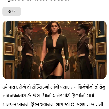
6
/ 7
હવે વાત કરીએ તો ટોક્સિકની સૌથી પૈસાદાર અભિનેત્રીની તો તેનું
નામ નયનતારા છે. જે સાઉથની અનેક મોટી ફિલ્મોની સાથે
શાહરુખ ખાનની ફિલ્મ જવાનનો ભાગ રહી છે. સલમાન ખાનની