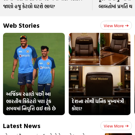
જાણો હજુ કેટલો ઘટશે ભાવ?
બાબતોમાં પ્રગતિ થશ
Web Stories
View More
અજિંક્ય રહાણે પછી આ
ભારતીય ક્રિકેટરો પણ ટૂંક
દેશના સૌથી ધનિક મુખ્યમંત્રી
સમયમાં નિવૃત્તિ લઈ શકે છે
કોણ?
Latest News
View More