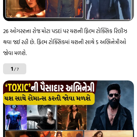
26 ઓગસ્ટના રોજ મોટા પડદાં પર યશની ફિલ્મ ટોક્સિક રિલીઝ
થવા જઈ રહી છે. ફિલ્મ ટોક્સિકમાં યશની સાથે 5 અભિનેત્રીઓ
જોવા મળશે.
1
/ 7