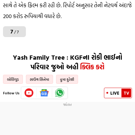
સાથે તે એક ફિલ્મ કરી રહી છે. રિપોર્ટ અનુસાર તેની નેટવર્થ અંદાજે
200 કરોડ રુપિયાથી વધારે છે.
7
/ 7
Yash Family Tree : KGFના રોકી ભાઈનો
પરિવાર જુઓ અહી
ક્લિક કરો
બોલિવુડ
સાઉથ સિનેમા
હુમા કુરેશી
LIVE
TV
Follow Us