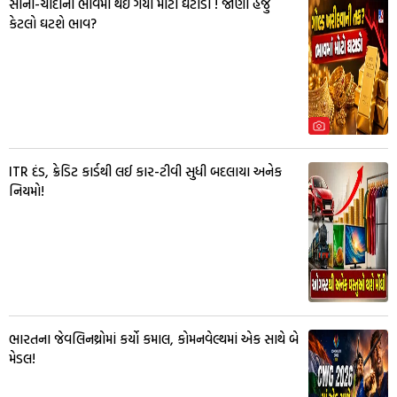
સોના-ચાંદીના ભાવમાં થઈ ગયો મોટો ઘટાડો ! જાણો હજુ
કેટલો ઘટશે ભાવ?
ITR દંડ, ક્રેડિટ કાર્ડથી લઈ કાર-ટીવી સુધી બદલાયા અનેક
નિયમો!
ભારતના જેવલિનથ્રોમાં કર્યો કમાલ, કોમનવેલ્થમાં એક સાથે બે
મેડલ!