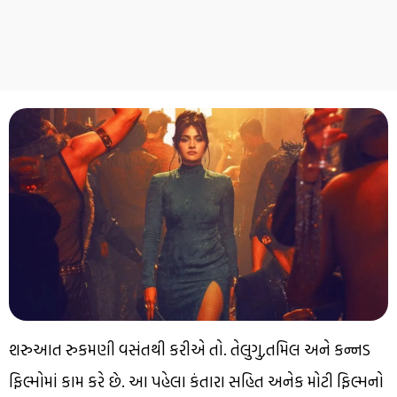
શરુઆત રુકમણી વસંતથી કરીએ તો. તેલુગુ,તમિલ અને કન્નડ
ફિલ્મોમાં કામ કરે છે. આ પહેલા કંતારા સહિત અનેક મોટી ફિલ્મનો