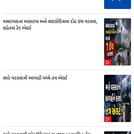
અમદાવાદના અસારવા અને ચાંદલોડિયામાં દોઢ ઇંચ વરસાદ,
શહેરમાં રેડ એલર્ટ
ભારે વરસાદની આગાહી વચ્ચે તંત્ર એલર્ટ