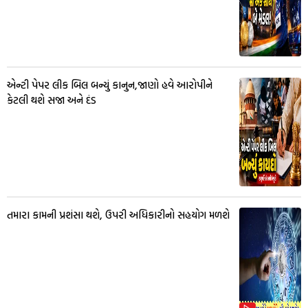
એન્ટી પેપર લીક બિલ બન્યું કાનુન,જાણો હવે આરોપીને
કેટલી થશે સજા અને દંડ
તમારા કામની પ્રશંસા થશે, ઉપરી અધિકારીનો સહયોગ મળશે