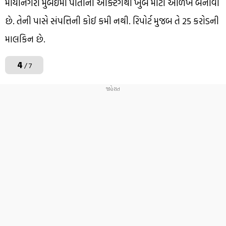
માયાનગરી મુંબઈમાં પોતાની એક્ટિંગથી ખુબ મોટી ઓળખ બનાવી
છે. તેની પાસે સંપત્તિની કોઈ કમી નથી. રિપોર્ટ મુજબ તે 25 કરોડની
માલકિન છે.
4
/ 7