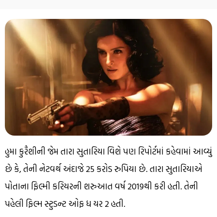
હુમા કુરૈશીની જેમ તારા સુતારિયા વિશે પણ રિપોર્ટમાં કહેવામાં આવ્યું
છે કે, તેની નેટવર્થ અંદાજે 25 કરોડ રુપિયા છે. તારા સુતારિયાએ
પોતાના ફિલ્મી કરિયરની શરુઆત વર્ષ 2019થી કરી હતી. તેની
પહેલી ફિલ્મ સ્ટુડન્ટ ઓફ ધ યર 2 હતી.