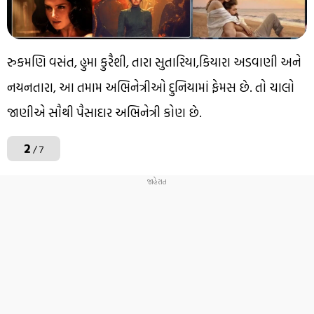
રુકમણિ વસંત, હુમા કુરૈશી, તારા સુતારિયા,કિયારા અડવાણી અને
નયનતારા, આ તમામ અભિનેત્રીઓ દુનિયામાં ફેમસ છે. તો ચાલો
જાણીએ સૌથી પૈસાદાર અભિનેત્રી કોણ છે.
2
/ 7