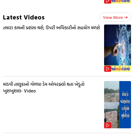
Latest Videos
View More
તમારા કામની પ્રશંસા થશે, ઉપરી અધિકારીનો સહયોગ મળશે
માંડવી તાલુકાનો ગોળધા ડેમ ઓવરફ્લો થતા ખેડૂતો
ખુશખુશાલ- Video