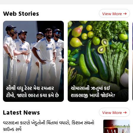
Web Stories
View More
સૌથી વધુ ટેસ્ટ મેચ રમનાર
ચોમાસાની ઋતુમાં કઈ
ટીમો, જાણો ભારત કયા ક્રમે છે
શાકભાજી ખાવી જોઈએ?
Latest News
View More
વરસાદના કારણે ખેડૂતોની ચિંતામાં વધારો, કિશાન સંઘનો
ગ્રાઉન્ડ સર્વે