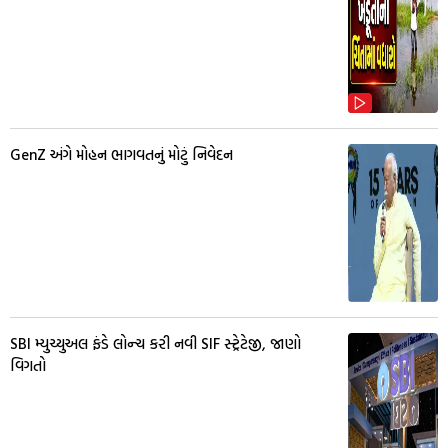
GenZ અંગે મોહન ભાગવતનું મોટું નિવેદન
SBI મ્યુચ્યુઅલ ફંડે લોન્ચ કરી નવી SIF સ્ટ્રેટેજી, જાણો
વિગતો