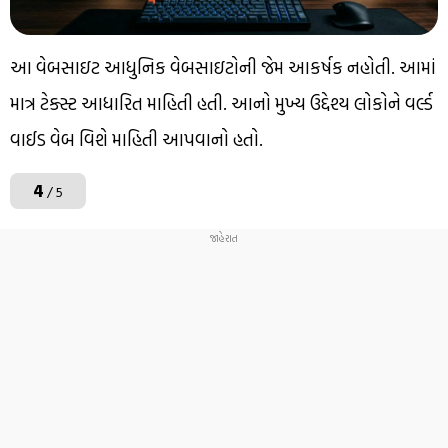
આ વેબસાઇટ આધુનિક વેબસાઇટોની જેમ આકર્ષક નહોતી. આમાં
માત્ર ટેક્સ્ટ આધારિત માહિતી હતી. આનો મુખ્ય ઉદ્દેશ્ય લોકોને વર્લ્ડ
વાઈડ વેબ વિશે માહિતી આપવાનો હતો.
4
/ 5