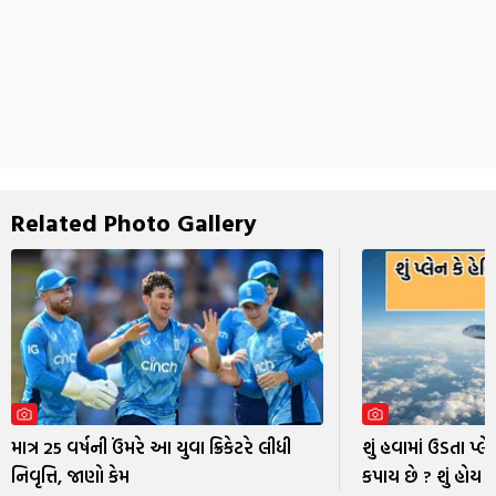
Related Photo Gallery
માત્ર 25 વર્ષની ઉંમરે આ યુવા ક્રિકેટરે લીધી
શું હવામાં ઉડતા પ્લે
નિવૃત્તિ, જાણો કેમ
કપાય છે ? શું હોય 