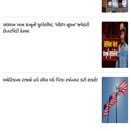
સલમાન ખાન કાનૂની મુશ્કેલીમાં, 'બીઇંગ હ્યુમન' જ્વેલરી
છેતરપિંડી કેસમાં
અમેરિકાના રાજ્યો હવે સીધા વર્ક વિઝા સ્પોન્સર કરી શકશે!