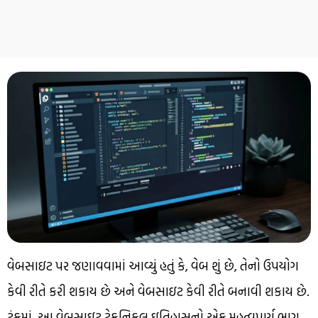
વેબસાઇટ પર જણાવવામાં આવ્યું હતું કે, વેબ શું છે, તેનો ઉપયોગ
કેવી રીતે કરી શકાય છે અને વેબસાઇટ કેવી રીતે બનાવી શકાય છે.
ટૂંકમાં, આ વેબસાઇટ ટેકનિકલ ઇતિહાસનો એક મહત્વપૂર્ણ ભાગ