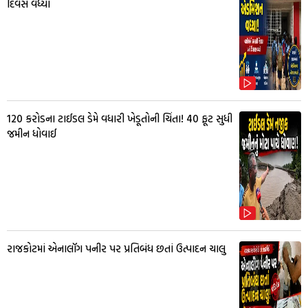
દિવસે વધ્યો
₹120 કરોડના ટાઈડલ ડેમે વધારી ખેડૂતોની ચિંતા! 40 ફૂટ સુધી
જમીન ધોવાઈ
રાજકોટમાં એનાલૉગ પનીર પર પ્રતિબંધ છતાં ઉત્પાદન ચાલુ