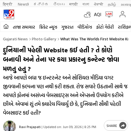
हिन्दी 
News9
ಕನ್ನಡ
తెలుగు
मराठी
বাংলা
ਪੰਜਾਬੀ
தமிழ்
മലയാ
AQI
તાજા સમાચાર
ક્રિકેટ ન્યૂઝ
ગુજરાત
વીડિયોઝ
ફોટો ગેલેરી
રાશિફ
Gujarati News
Photo Gallery
What Was The Worlds First Website Know
દુનિયાની પહેલી Website કઈ હતી ? તે કોણે
બનાવી અને તેના પર કયા પ્રકારનુ કન્ટેન્ટ જોવા
મળતુ હતુ ?
આજે આપણે બધા જ ઇન્ટરનેટ અને સોશિયલ મીડિયા વગર
જીવવાની કલ્પના પણ નથી કરી શકતા. રોજ સવારે ઉઠતાની સાથે જ
આપણે ફોનમાં અસંખ્ય વેબસાઇટ્સ અને એપ્સનો ઉપયોગ કરીએ
છીએ. એવામાં શું તમે ક્યારેય વિચાર્યું છે કે, દુનિયાની સૌથી પહેલી
વેબસાઇટ કઈ હતી?
SHARE
Ravi Prajapati
|
Updated on:
Jun 09, 2026 | 8:25 PM