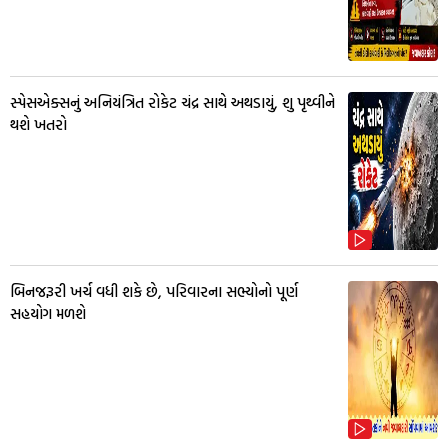
સ્પેસએક્સનું અનિયંત્રિત રોકેટ ચંદ્ર સાથે અથડાયું, શુ પૃથ્વીને
થશે ખતરો
બિનજરૂરી ખર્ચ વધી શકે છે, પરિવારના સભ્યોનો પૂર્ણ
સહયોગ મળશે