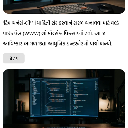
'ટિમ બર્નર્સ-લી'એ માહિતી શેર કરવાનું સરળ બનાવવા માટે વર્લ્ડ
વાઈડ વેબ (WWW) નો કોન્સેપ્ટ વિકસાવ્યો હતો. આ જ
આવિષ્કાર આગળ જતાં આધુનિક ઇન્ટરનેટનો પાયો બન્યો.
3
/ 5