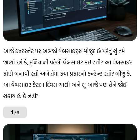
આજે ઇન્ટરનેટ પર અબજો વેબસાઇટ્સ મોજૂદ છે પરંતુ શું તમે
જાણો છો કે, દુનિયાની પહેલી વેબસાઇટ કઈ હતી? આ વેબસાઇટ
કોણે બનાવી હતી અને તેમાં કયા પ્રકારનો કન્ટેન્ટ હતો? બીજું કે,
આ વેબસાઇટ કેટલા દિવસ ચાલી અને શું આજે પણ તેને જોઈ
શકાય છે કે નહીં?
1
/ 5