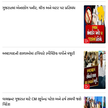
ગુજરાતમાં એનાલોગ પનીર, ચીઝ અને બટર પર પ્રતિબંધ
અમદાવાદની શાળાઓમાં રવિવારે સ્વૈચ્છિક વર્ગોને મંજૂરી
વાયબ્રન્ટ ગુજરાત માટે CM ભૂપેન્દ્ર પટેલ અને હર્ષ સંઘવી જશે
વિદેશ