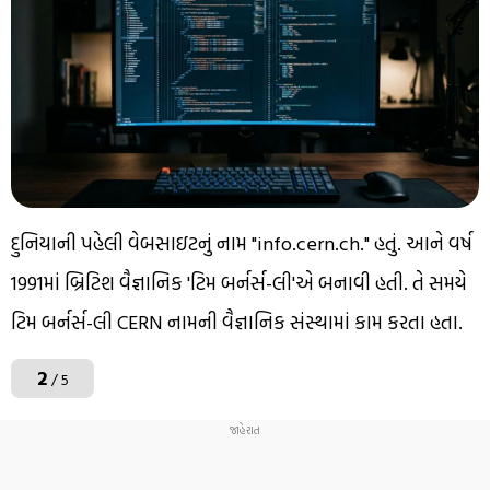
દુનિયાની પહેલી વેબસાઇટનું નામ "info.cern.ch." હતું. આને વર્ષ
1991માં બ્રિટિશ વૈજ્ઞાનિક 'ટિમ બર્નર્સ-લી'એ બનાવી હતી. તે સમયે
ટિમ બર્નર્સ-લી CERN નામની વૈજ્ઞાનિક સંસ્થામાં કામ કરતા હતા.
2
/ 5