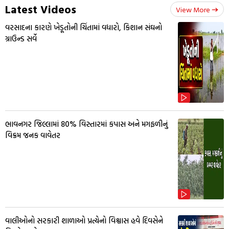
Latest Videos
View More
વરસાદના કારણે ખેડૂતોની ચિંતામાં વધારો, કિશાન સંઘનો
ગ્રાઉન્ડ સર્વે
ભાવનગર જિલ્લામાં 80% વિસ્તારમાં કપાસ અને મગફળીનું
વિક્રમ જનક વાવેતર
વાલીઓનો સરકારી શાળાઓ પ્રત્યેનો વિશ્વાસ હવે દિવસેને