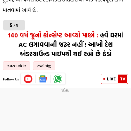
માનવામાં આવે છે.
5
/ 5
140 વર્ષ જૂનો કોન્સેપ્ટ આવ્યો પાછો :
હવે ઘરમાં
AC લગાવવાની જરૂર નહીં ! આખો દેશ
અંડરગ્રાઉન્ડ પાઇપથી થઈ રહ્યો છે ઠંડો
જનરલ નોલેજ
ટેકનોલોજી
LIVE
TV
Follow Us