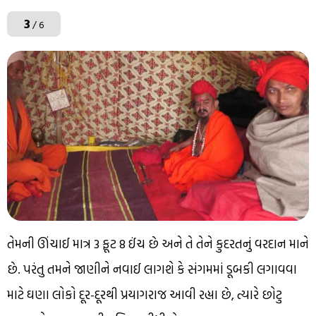
3
/ 6
તેમની ઊંચાઈ માત્ર 3 ફૂટ 8 ઈંચ છે અને તે તેને કુદરતનું વરદાન માને
છે. પરંતુ તમને જાણીને નવાઈ લાગશે કે સંગમમાં ડૂબકી લગાવવા
માટે ઘણા લોકો દૂર-દૂરથી પ્રયાગરાજ આવી રહ્યા છે, ત્યારે છોટુ