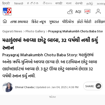
हिन्दी 
News9
ಕನ್ನಡ
తెలుగు
मराठी
বাংলা
ਪੰਜਾਬੀ
தமிழ்
മലയാ
AQI
તાજા સમાચાર
ક્રિકેટ ન્યૂઝ
ગુજરાત
વીડિયોઝ
ફોટો ગેલેરી
રાશિફ
Gujarati News
Photo Gallery
Prayagraj Mahakumbh Chotu Baba Story
મહાકુંભમાં આવ્યા છોટૂ બાબા, 32 વર્ષથી નથી કર્યુ
સ્નાન
Prayagraj Mahakumbh Chotu Baba Story: મહાકુંભમાં
અનેક ઋષિ-મુનિઓ આવવા લાગ્યા છે. આ દરમિયાન છોટુ બાબા
લાઈમલાઈટમાં આવ્યા છે. 3 ફૂટ ઊંચા છોટુ બાબાએ છેલ્લા 32
વર્ષથી સ્નાન કર્યું નથી.
SHARE
Dhinal Chavda
|
Updated on:
Jan 04, 2025 | 4:38 PM