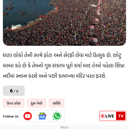
ઘણા લોકો તેની સાથે ફોટા અને સેલ્ફી લેવા માટે ઉત્સુક છે. છોટુ
બાબા કહે છે કે તેમનો ગુપ્ત સંકલ્પ પૂરો કર્યા બાદ તેઓ પહેલા શિપ્રા
નદીમાં સ્નાન કરશે અને પછી કામાખ્યા મંદિર પરત ફરશે.
6
/ 6
ઉત્તર પ્રદેશ
કુંભ મેળો
ભક્તિ
LIVE
TV
Follow Us