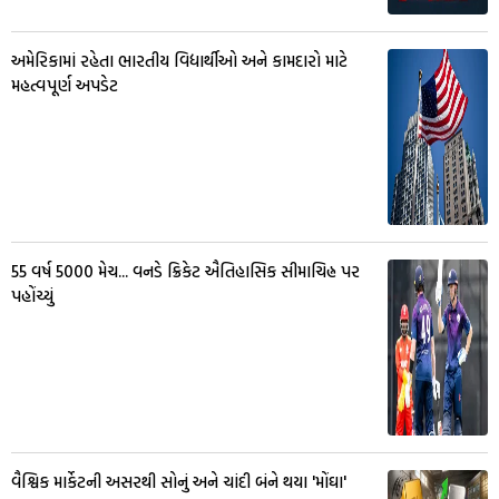
અમેરિકામાં રહેતા ભારતીય વિદ્યાર્થીઓ અને કામદારો માટે
મહત્વપૂર્ણ અપડેટ
55 વર્ષ 5000 મેચ... વનડે ક્રિકેટ ઐતિહાસિક સીમાચિહ્ન પર
પહોંચ્યું
વૈશ્વિક માર્કેટની અસરથી સોનું અને ચાંદી બંને થયા 'મોંઘા'