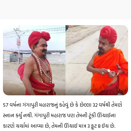
57 વર્ષના ગંગાપુરી મહારાજનું કહેવું છે કે છેલ્લા 32 વર્ષથી તેમણે
સ્નાન કર્યું નથી. ગંગાપુરી મહારાજ પણ તેમની ટૂંકી ઊંચાઈના
કારણે ચર્ચામાં આવ્યા છે, તેમની ઊંચાઈ માત્ર 3 ફૂટ 8 ઈંચ છે.