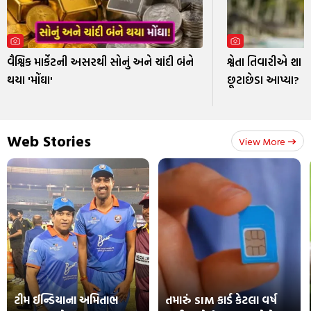
વૈશ્વિક માર્કેટની અસરથી સોનું અને ચાંદી બંને
શ્વેતા તિવારીએ શા 
થયા 'મોંઘા'
છૂટાછેડા આપ્યા?
Web Stories
View More
ટીમ ઈન્ડિયાના અમિતાભ
તમારું SIM કાર્ડ કેટલા વર્ષ