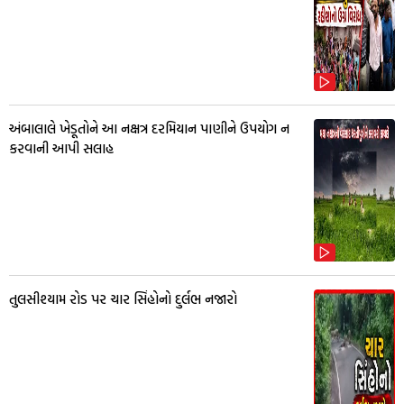
અંબાલાલે ખેડૂતોને આ નક્ષત્ર દરમિયાન પાણીને ઉપયોગ ન
કરવાની આપી સલાહ
તુલસીશ્યામ રોડ પર ચાર સિંહોનો દુર્લભ નજારો