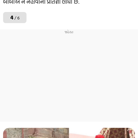
બાબાએ ન નહાવાની પ્રતિજ્ઞા લીધી છે.
4
/ 6