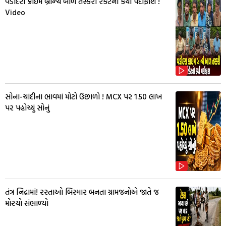
વડોદરા ક્રાઇમ બ્રાન્ચે બાળ તસ્કરી રેકેટનો કર્યો પર્દાફાશ !
Video
સોના-ચાંદીના ભાવમાં મોટો ઉછાળો ! MCX પર ₹1.50 લાખ
પર પહોચ્યું સોનું
તંત્ર નિદ્રામાં! રસ્તાઓ બિસ્માર બનતા ગ્રામજનોએ જાતે જ
મોરચો સંભાળ્યો