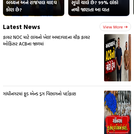
બચ્ચન અને રાજપાલ યાદવ
સુધી ચાલે છે? 99% લોકો
કોણ છે?
નથી જાણતા આ વાત
Latest News
View More
ફાયર NOC માટે લાંચનો ખેલ! અમદાવાદના ચીફ ફાયર
ઓફિસર ACBના જાળમાં
ગાંધીનગરમાં ફૂડ એન્ડ ડ્રગ વિભાગનો પર્દાફાશ