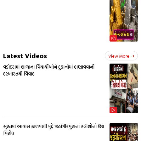
Latest Videos
View More
વડોદરામાં શાળાના વિદ્યાર્થીઓને દુકાનોમાં ભણાવવાની
દરખાસ્તથી વિવાદ
સુરતમાં આવાસ ફાળવણી મુદ્દે જહાંગીરપુરાના રહીશોનો ઉગ્ર
વિરોધ