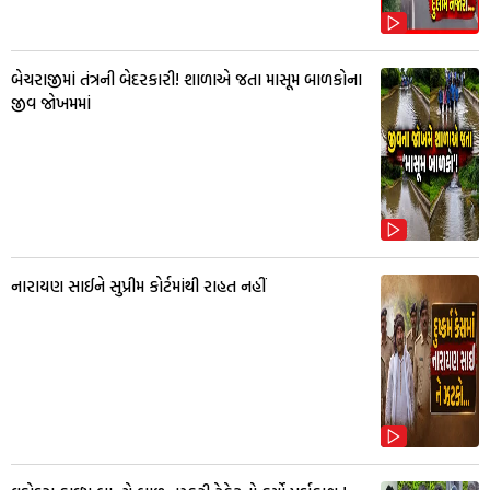
બેચરાજીમાં તંત્રની બેદરકારી! શાળાએ જતા માસૂમ બાળકોના
જીવ જોખમમાં
નારાયણ સાઈને સુપ્રીમ કોર્ટમાંથી રાહત નહીં