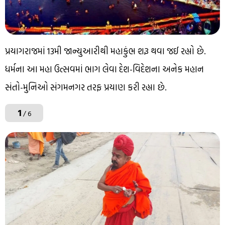
પ્રયાગરાજમાં 13મી જાન્યુઆરીથી મહાકુંભ શરૂ થવા જઈ રહ્યો છે.
ધર્મના આ મહા ઉત્સવમાં ભાગ લેવા દેશ-વિદેશના અનેક મહાન
સંતો-મુનિઓ સંગમનગર તરફ પ્રયાણ કરી રહ્યા છે.
1
/ 6