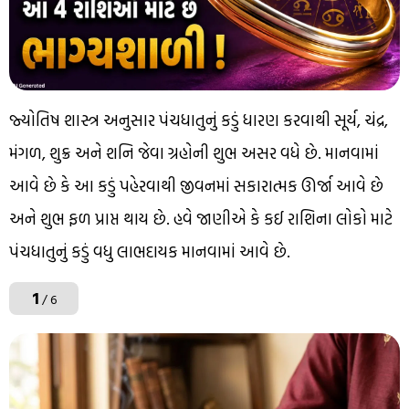
જ્યોતિષ શાસ્ત્ર અનુસાર પંચધાતુનું કડું ધારણ કરવાથી સૂર્ય, ચંદ્ર,
મંગળ, શુક્ર અને શનિ જેવા ગ્રહોની શુભ અસર વધે છે. માનવામાં
આવે છે કે આ કડું પહેરવાથી જીવનમાં સકારાત્મક ઊર્જા આવે છે
અને શુભ ફળ પ્રાપ્ત થાય છે. હવે જાણીએ કે કઈ રાશિના લોકો માટે
પંચધાતુનું કડું વધુ લાભદાયક માનવામાં આવે છે.
1
/ 6