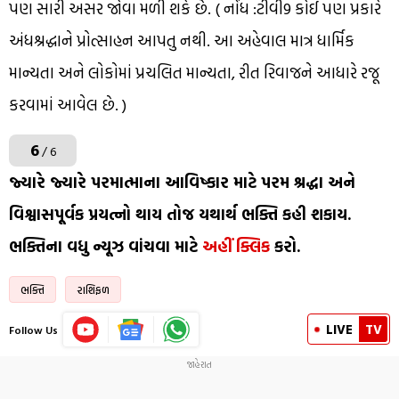
પણ સારી અસર જોવા મળી શકે છે. ( નોંધ :ટીવી9 કોઈ પણ પ્રકારે
અંધશ્રદ્ધાને પ્રોત્સાહન આપતુ નથી. આ અહેવાલ માત્ર ધાર્મિક
માન્યતા અને લોકોમાં પ્રચલિત માન્યતા, રીત રિવાજને આધારે રજૂ
કરવામાં આવેલ છે. )
6
/ 6
જ્યારે જ્યારે પરમાત્માના આવિષ્કાર માટે પરમ શ્રદ્ધા અને
વિશ્વાસપૂર્વક પ્રયત્નો થાય તોજ યથાર્થ ભક્તિ કહી શકાય.
ભક્તિના વધુ ન્યૂઝ વાંચવા માટે
અહીં ક્લિક
કરો.
ભક્તિ
રાશિફળ
LIVE
TV
Follow Us