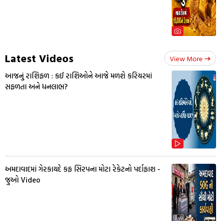
Latest Videos
View More
આજનું રાશિફળ : કઈ રાશિઓને આજે મળશે કરિયરમાં
સફળતા અને ધનલાભ?
અમદાવાદમાં ગેરકાયદે કફ સિરપના મોટા રેકેટનો પર્દાફાશ -
જુઓ Video