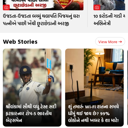
ઉજડતા-ઉજડતા બચ્યું થલાપતિ વિજયનું ઘર!
10 કરોડની ગાડી અ
પત્નીએ પાછી ખેંચી છૂટાછેડાની અરજી
અભિનેત્રી
Web Stories
View More
શ્રીલંકામાં સૌથી વધુ ટેસ્ટ સદી
શું તમારું Wi-Fi રાતના સમયે
ફટકારનાર ટોપ-5 ભારતીય
ધીમું થઈ જાય છે? 99%
બેટ્સમેન
લોકોને નથી ખબર કે શા માટે!