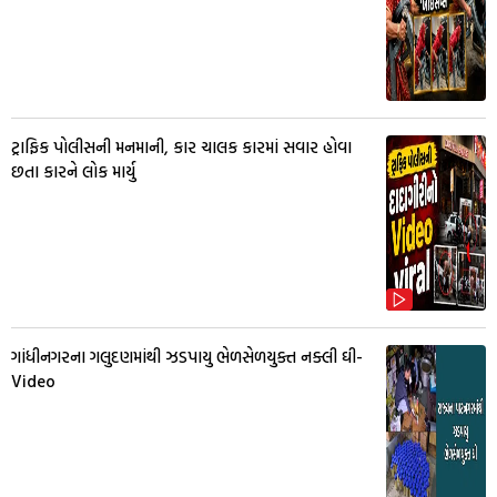
ટ્રાફિક પોલીસની મનમાની, કાર ચાલક કારમાં સવાર હોવા
છતા કારને લોક માર્યુ
ગાંધીનગરના ગલુદણમાંથી ઝડપાયુ ભેળસેળયુક્ત નક્લી ઘી-
Video