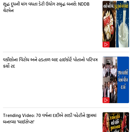
શુદ્ધ દૂધની માંગ વધતા ડેરી ઉદ્યોગ સમૃદ્ધ બનશે: NDDB
ચેરમેન
વકીલોના વિરોધ અને હડતાળ બાદ હાઈકોર્ટે પોતાનો પરિપત્ર
કર્યો રદ
Trending Video: 70 વર્ષના દાદીએ સાડી પહેરીને જીમમાં
બનાવ્યા 'બાઈસેપ્સ'