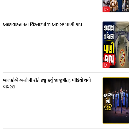
અમદાવાદના આ વિસ્તારમાં 11 ઓગસ્ટે પાણી કાપ
બાળકોએ અનોખી રીતે રજૂ કર્યું 'રાષ્ટ્રગીત', વીડિયો થયો
વાયરલ