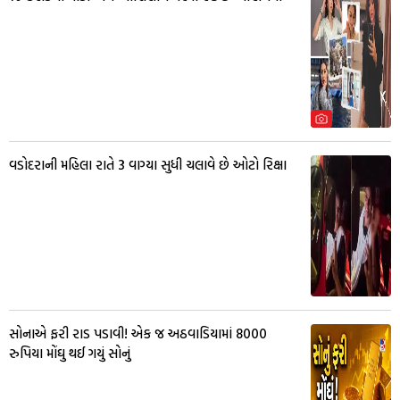
વડોદરાની મહિલા રાતે 3 વાગ્યા સુધી ચલાવે છે ઓટો રિક્ષા
સોનાએ ફરી રાડ પડાવી! એક જ અઠવાડિયામાં 8000
રુપિયા મોંઘુ થઈ ગયું સોનું