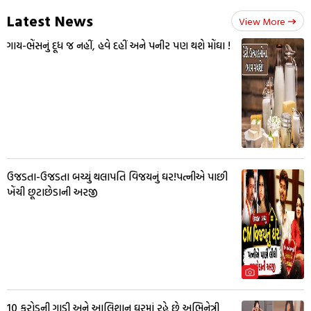
Latest News
View More
ગાય-ભેંસનું દૂધ જ નહીં, હવે દહીં અને પનીર પણ થશે મોંઘા !
ઉજડતા-ઉજડતા બચ્યું થલાપતિ વિજયનું ઘર!પત્નીએ પાછી
ખેંચી છૂટાછેડાની અરજી
10 કરોડની ગાડી અને આલિશાન ઘરમાં રહે છે અભિનેત્રી