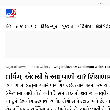
हिन्दी 
તાજા સમાચાર
ક્રિકેટ ન્યૂઝ
ગુજરાત
વીડિયોઝ
ફોટો ગેલે
Gujarati News
Photo Gallery
Ginger Clove Or Cardamom Which Tea 
લવિંગ, એલચી કે આદુવાળી ચા? શિયાળામા
શિયાળાની ઋતુમાં જ્યારે પારો ગગડે છે, ત્યારે ગરમાગરમ ચા
ઉમેરવામાં આવે તો તે ઔષધિ સમાન બની જાય છે. આયુર્વેદ
આદુનો ઉપયોગ કરવાથી અનેક રોગો સામે રક્ષણ મળે છે. આ ત્
રોગપ્રતિકારક શક્તિમાં પણ વધારો કરે છે. ચાલો જાણીએ, 