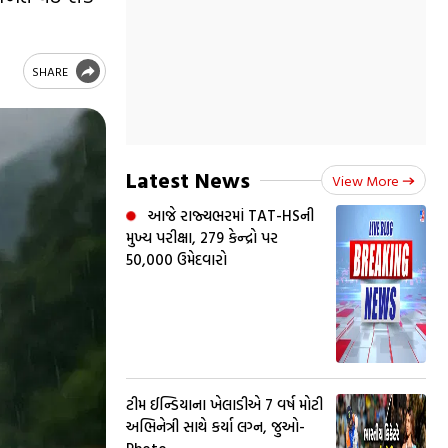
SHARE
Latest News
View More
આજે રાજ્યભરમાં TAT-HSની
મુખ્ય પરીક્ષા, 279 કેન્દ્રો પર
50,000 ઉમેદવારો
ટીમ ઈન્ડિયાના ખેલાડીએ 7 વર્ષ મોટી
અભિનેત્રી સાથે કર્યા લગ્ન, જુઓ-