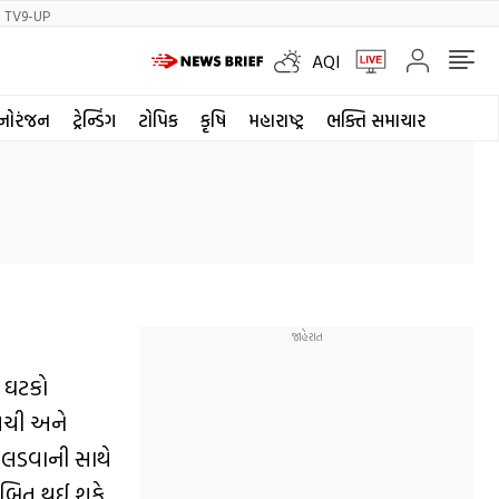
TV9-UP
AQI
નોરંજન
ટ્રેન્ડિંગ
ટોપિક
કૃષિ
મહારાષ્ટ્ર
ભક્તિ સમાચાર
ય ઘટકો
એલચી અને
ે લડવાની સાથે
સાબિત થઈ શકે