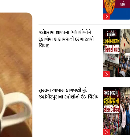
વડોદરામાં શાળાના વિદ્યાર્થીઓને
દુકાનોમાં ભણાવવાની દરખાસ્તથી
વિવાદ
સુરતમાં આવાસ ફાળવણી મુદ્દે
જહાંગીરપુરાના રહીશોનો ઉગ્ર વિરોધ