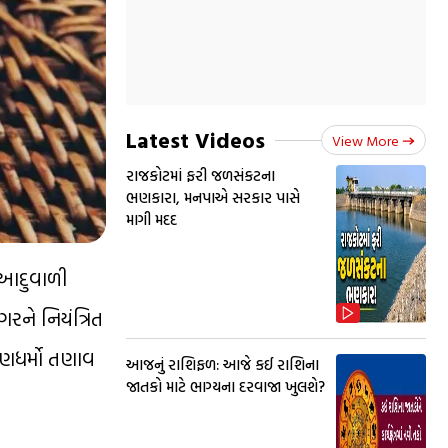
Latest Videos
View More
રાજકોટમાં ફરી જળસંકટના
ભણકારા, મનપાએ સરકાર પાસે
માગી મદદ
 આદુવાળી
રને નિયંત્રિત
ણધર્મો તણાવ
આજનું રાશિફળ: આજે કઈ રાશિના
જાતકો માટે ભાગ્યના દરવાજા ખુલશે?