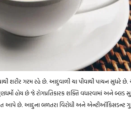
ાથી શરીર ગરમ રહે છે. આદુવાળી ચા પીવાથી પાચન સુધરે છે.
ર્મો હોય છે જે રોગપ્રતિકારક શક્તિ વધારવામાં અને બ્લડ સુગ
ાહત આપે છે. આદુના બળતરા વિરોધી અને એન્ટીઑકિસડન્ટ ગુ