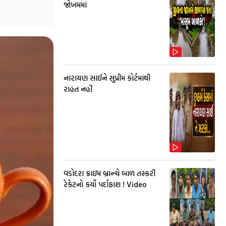
જોખમમાં
નારાયણ સાઈને સુપ્રીમ કોર્ટમાંથી
રાહત નહીં
વડોદરા ક્રાઇમ બ્રાન્ચે બાળ તસ્કરી
રેકેટનો કર્યો પર્દાફાશ ! Video