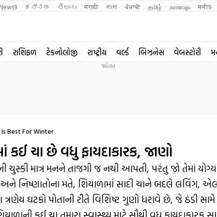
News9
ಕನ್ನಡ
తెలుగు
मराठी
বাংলা
ਪੰਜਾਬੀ
தமிழ்
മലയാളം
मनी9
રી
રાશિફળ
ટેકનોલોજી
રાષ્ટ્રીય
વર્લ્ડ
બિઝનેસ
વેબસ્ટોરી
મ
Is Best For Winter
ં કઈ ચા છે વધુ ફાયદાકારક, જાણો
ની ચુસ્કી માત્ર મનને તાજગી જ નથી આપતી, પરંતુ જો તેમાં યોગ્
 અને નિષ્ણાતોના મતે, શિયાળામાં સાદી ચાને બદલે લવિંગ, 
રણેય ઘટકો પોતાની રીતે વિશિષ્ટ ગુણો ધરાવે છે, જે ઠંડી સામ
શિયાળાની કઈ ચા તમારા સ્વાસ્થ્ય માટે સૌથી વધુ ફાયદાકારક 