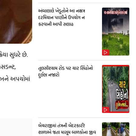
અંબાલાલે ખેડૂતોને આ નક્ષત્ર
દરમિયાન પાણીને ઉપયોગ ન
કરવાની આપી સલાહ
ા સુધરે છે.
િસડન્ટ,
તુલસીશ્યામ રોડ પર ચાર સિંહોનો
દુર્લભ નજારો
 અને અપચોમાં
બેચરાજીમાં તંત્રની બેદરકારી!
શાળાએ જતા માસૂમ બાળકોના જીવ