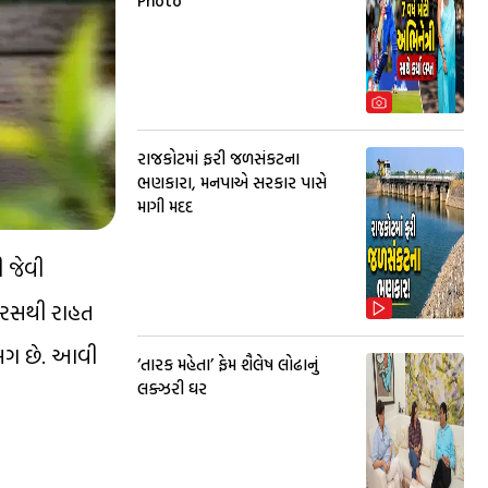
Photo
રાજકોટમાં ફરી જળસંકટના
ભણકારા, મનપાએ સરકાર પાસે
માગી મદદ
 જેવી
ધરસથી રાહત
અલગ છે. આવી
‘તારક મહેતા’ ફેમ શૈલેષ લોઢાનું
લક્ઝરી ઘર