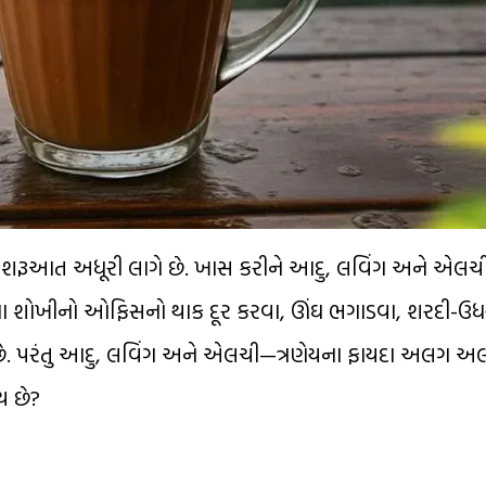
શરૂઆત અધૂરી લાગે છે. ખાસ કરીને આદુ, લવિંગ અને એલચી
ચાના શોખીનો ઓફિસનો થાક દૂર કરવા, ઊંઘ ભગાડવા, શરદી-ઉ
લે છે. પરંતુ આદુ, લવિંગ અને એલચી—ત્રણેયના ફાયદા અલગ 
્ય છે?