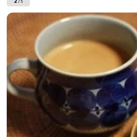
2
/ 5