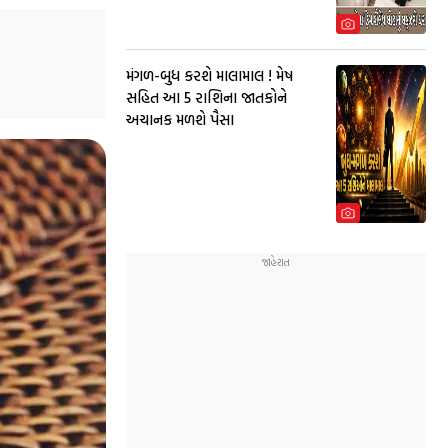
મંગળ-બુધ કરશે માલામાલ ! મેષ
સહિત આ 5 રાશિના જાતકોને
અચાનક મળશે પૈસા