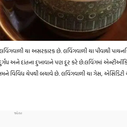
લવિંગવાળી ચા અસરકારક છે. લવિંગવાળી ચા પીવાથી પાચનક્રિય
ર્ગંધ અને દાંતના દુખાવાને પણ દૂર કરે છે.લવિંગમાં એન્ટીઑક
ે તમને વિવિધ ચેપથી બચાવે છે. લવિંગવાળી ચા ગેસ, એસિડિટી