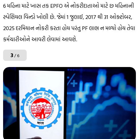
6 મહિના માટે ખાસ તક EPFO એ નોકરીદાતાઓ માટે છ મહિનાની
સ્પેશિયલ વિન્ડો ખોલી છે. જેમાં 1 જુલાઈ, 2017 થી 31 ઓક્ટોબર,
2025 દરમિયાન નોકરી કરતા હોય પરંતુ PF લાભ ન મળ્યો હોય તેવા
કર્મચારીઓને આવરી લેવામાં આવશે.
3
/ 6