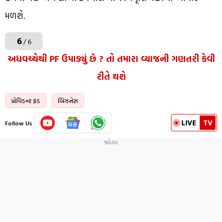
મળશે.
6
/ 6
અધવચ્ચેથી PF ઉપાડ્યું છે ? તો તમારા વ્યાજની ગણતરી કેવી
રીતે થશે
પ્રોવિડન્ટ ફંડ
બિઝનેસ
LIVE
TV
Follow Us