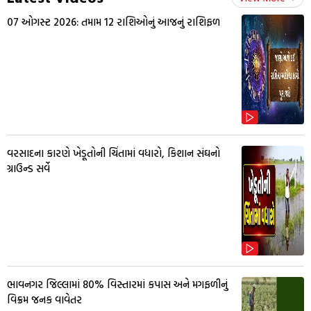
07 ઓગસ્ટ 2026: તમામ 12 રાશિઓનું આજનું રાશિફળ
વરસાદના કારણે ખેડૂતોની ચિંતામાં વધારો, કિશાન સંઘનો
ગ્રાઉન્ડ સર્વે
ભાવનગર જિલ્લામાં 80% વિસ્તારમાં કપાસ અને મગફળીનું
વિક્રમ જનક વાવેતર