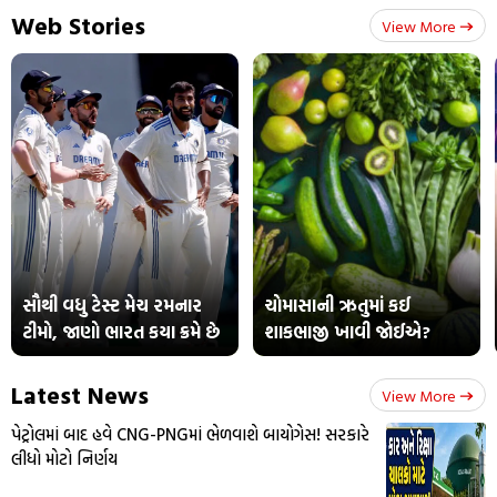
Web Stories
View More
સૌથી વધુ ટેસ્ટ મેચ રમનાર
ચોમાસાની ઋતુમાં કઈ
ટીમો, જાણો ભારત કયા ક્રમે છે
શાકભાજી ખાવી જોઈએ?
Latest News
View More
પેટ્રોલમાં બાદ હવે CNG-PNGમાં ભેળવાશે બાયોગેસ! સરકારે
લીધો મોટો નિર્ણય