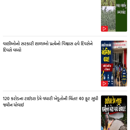
વાલીઓનો સરકારી શાળાઓ પ્રત્યેનો વિશ્વાસ હવે દિવસેને
દિવસે વધ્યો
₹120 કરોડના ટાઈડલ ડેમે વધારી ખેડૂતોની ચિંતા! 40 ફૂટ સુધી
જમીન ધોવાઈ