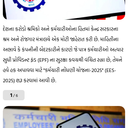
દેશના કરોડો શ્રમિકો અને કર્મચારીઓના હિતમાં કેન્દ્ર સરકારના
શ્રમ અને રોજગાર મંત્રાલયે એક મોટી જાહેરાત કરી છે. માહિતીના
અભાવે કે કંપનીની બેદરકારીને કારણે જે પાત્ર કર્મચારીઓ અત્યાર
સુધી પ્રોવિડન્ટ ફંડ (EPF) ના સુરક્ષા કવચથી વંચિત રહ્યા છે, તેમને
હવે હક અપાવવા માટે "કર્મચારી નોંધણી યોજના-2025" (EES-
2025) શરૂ કરવામાં આવી છે.
1
/ 6