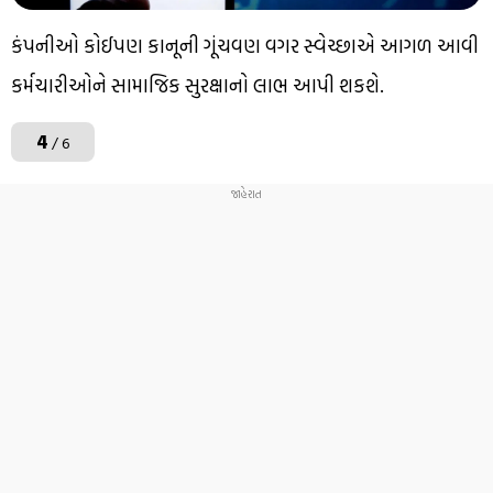
કંપનીઓ કોઈપણ કાનૂની ગૂંચવણ વગર સ્વેચ્છાએ આગળ આવી
કર્મચારીઓને સામાજિક સુરક્ષાનો લાભ આપી શકશે.
4
/ 6