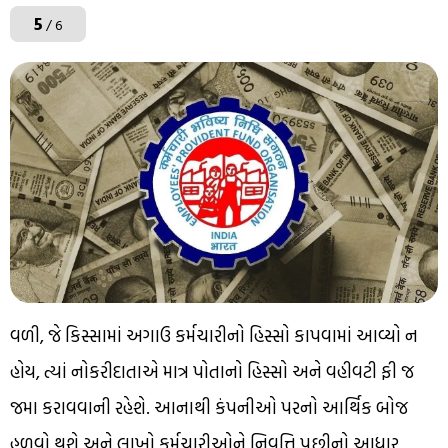
5
/ 6
વળી, જે કિસ્સામાં અગાઉ કર્મચારીનો હિસ્સો કાપવામાં આવ્યો ન
હોય, ત્યાં નોકરીદાતાએ માત્ર પોતાનો હિસ્સો અને વહીવટી ફી જ
જમા કરાવવાની રહેશે. આનાથી કંપનીઓ પરનો આર્થિક બોજ
હળવો થશે અને લાખો કર્મચારીઓને નિવૃત્તિ પછીનો આધાર