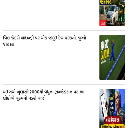
વિલ જેક્સે બાઉન્ડ્રી પર એક જાદુઈ કેચ પકડ્યો, જુઓ
Video
થઈ ગયો ખુલાસો!₹2000થી વધુના ટ્રાન્ઝેક્શન પર આ
લોકોએ ચૂકવવો પડશે ચાર્જ