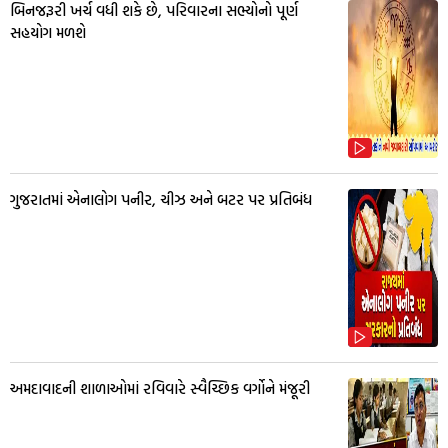
બિનજરૂરી ખર્ચ વધી શકે છે, પરિવારના સભ્યોનો પૂર્ણ
સહયોગ મળશે
ગુજરાતમાં એનાલોગ પનીર, ચીઝ અને બટર પર પ્રતિબંધ
અમદાવાદની શાળાઓમાં રવિવારે સ્વૈચ્છિક વર્ગોને મંજૂરી