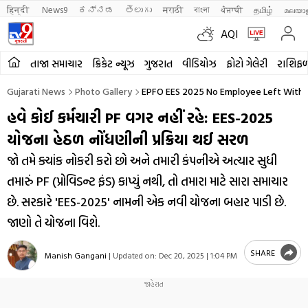
हिन्दी 
News9
ಕನ್ನಡ
తెలుగు
मराठी
বাংলা
ਪੰਜਾਬੀ
தமிழ்
മലയാ
AQI
તાજા સમાચાર
ક્રિકેટ ન્યૂઝ
ગુજરાત
વીડિયોઝ
ફોટો ગેલેરી
રાશિફ
Gujarati News
Photo Gallery
EPFO EES 2025 No Employee Left Witho
હવે કોઈ કર્મચારી PF વગર નહીં રહે: EES-2025
યોજના હેઠળ નોંધણીની પ્રક્રિયા થઈ સરળ
જો તમે ક્યાંક નોકરી કરો છો અને તમારી કંપનીએ અત્યાર સુધી
તમારું PF (પ્રોવિડન્ટ ફંડ) કાપ્યું નથી, તો તમારા માટે સારા સમાચાર
છે. સરકારે 'EES-2025' નામની એક નવી યોજના બહાર પાડી છે.
જાણો તે યોજના વિશે.
SHARE
Manish Gangani
|
Updated on:
Dec 20, 2025 | 1:04 PM