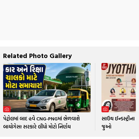
Related Photo Gallery
પેટ્રોલમાં બાદ હવે CNG-PNGમાં ભેળવાશે
સાઉથ ઈન્ડસ્ટ્રીના
બાયોગેસ! સરકારે લીધો મોટો નિર્ણય
જુઓ