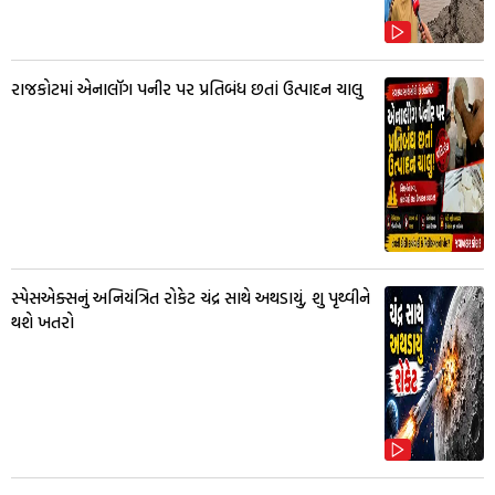
રાજકોટમાં એનાલૉગ પનીર પર પ્રતિબંધ છતાં ઉત્પાદન ચાલુ
સ્પેસએક્સનું અનિયંત્રિત રોકેટ ચંદ્ર સાથે અથડાયું, શુ પૃથ્વીને
થશે ખતરો