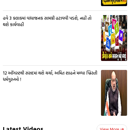
હવે 3 કલાકમાં વાંધાજનક સામગ્રી હટાવવી પડશે, નહીં તો
થશે કાર્યવાહી
12 ઑગસ્ટથી સંસદમાં થશે ચર્ચા, અમિત શાહને મળ્યા ખ્રિસ્તી
ધર્મગુરુઓ !
Latest Videos
View More