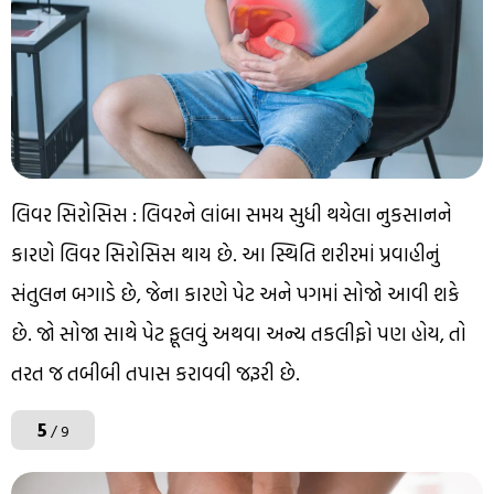
લિવર સિરોસિસ : લિવરને લાંબા સમય સુધી થયેલા નુકસાનને
કારણે લિવર સિરોસિસ થાય છે. આ સ્થિતિ શરીરમાં પ્રવાહીનું
સંતુલન બગાડે છે, જેના કારણે પેટ અને પગમાં સોજો આવી શકે
છે. જો સોજા સાથે પેટ ફૂલવું અથવા અન્ય તકલીફો પણ હોય, તો
તરત જ તબીબી તપાસ કરાવવી જરૂરી છે.
5
/ 9