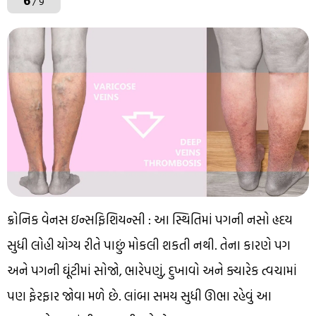
6
/ 9
ક્રોનિક વેનસ ઇન્સફિશિયન્સી : આ સ્થિતિમાં પગની નસો હૃદય
સુધી લોહી યોગ્ય રીતે પાછું મોકલી શકતી નથી. તેના કારણે પગ
અને પગની ઘૂંટીમાં સોજો, ભારેપણું, દુખાવો અને ક્યારેક ત્વચામાં
પણ ફેરફાર જોવા મળે છે. લાંબા સમય સુધી ઊભા રહેવું આ