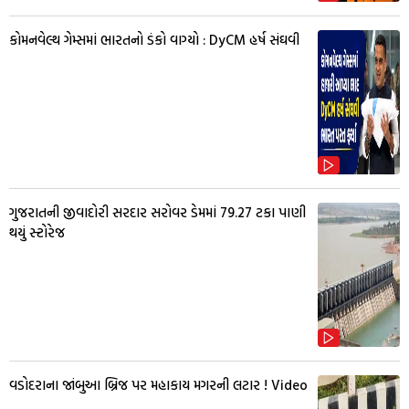
કોમનવેલ્થ ગેમ્સમાં ભારતનો ડંકો વાગ્યો : DyCM હર્ષ સંઘવી
ગુજરાતની જીવાદોરી સરદાર સરોવર ડેમમાં 79.27 ટકા પાણી
થયું સ્ટોરેજ
વડોદરાના જાંબુઆ બ્રિજ પર મહાકાય મગરની લટાર ! Video