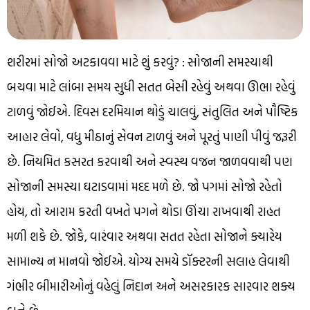
શરીરમાં સોજો અટકાવવા માટે શું કરવું? : સોજાની સમસ્યાથી
બચવા માટે લાંબા સમય સુધી સતત બેસી રહેવું અથવા ઊભા રહેવું
ટાળવું જોઈએ. દિવસ દરમિયાન થોડું ચાલવું, સંતુલિત અને પૌષ્ટિક
આહાર લેવો, વધુ મીઠાનું સેવન ટાળવું અને પૂરતું પાણી પીવું જરૂરી
છે. નિયમિત કસરત કરવાથી અને સ્વસ્થ વજન જાળવવાથી પણ
સોજાની સમસ્યા ઘટાડવામાં મદદ મળે છે. જો પગમાં સોજો રહેતો
હોય, તો આરામ કરતી વખતે પગને થોડા ઊંચા રાખવાથી રાહત
મળી શકે છે. જોકે, વારંવાર અથવા સતત રહેતા સોજાને ક્યારેય
સામાન્ય ન માનવો જોઈએ. યોગ્ય સમયે ડૉક્ટરની સલાહ લેવાથી
ગંભીર બીમારીઓનું વહેલું નિદાન અને અસરકારક સારવાર શક્ય