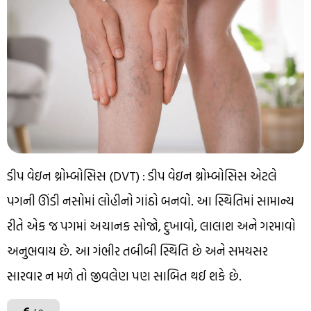
ડીપ વેઇન થ્રોમ્બોસિસ (DVT) : ડીપ વેઇન થ્રોમ્બોસિસ એટલે
પગની ઊંડી નસોમાં લોહીનો ગાંઠો બનવો. આ સ્થિતિમાં સામાન્ય
રીતે એક જ પગમાં અચાનક સોજો, દુખાવો, લાલાશ અને ગરમાવો
અનુભવાય છે. આ ગંભીર તબીબી સ્થિતિ છે અને સમયસર
સારવાર ન મળે તો જીવલેણ પણ સાબિત થઈ શકે છે.