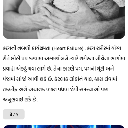
હૃદયની નબળી કાર્યક્ષમતા (Heart Failure) : હૃદય શરીરમાં યોગ્ય
રીતે લોહી પંપ કરવામાં અસમર્થ બને ત્યારે શરીરના નીચેના ભાગોમાં
પ્રવાહી એકઠું થવા લાગે છે. તેના કારણે પગ, પગની ઘૂંટી અને
પંજામાં સોજો આવી શકે છે. કેટલાક લોકોને થાક, શ્વાસ લેવામાં
તકલીફ અને અચાનક વજન વધવા જેવી સમસ્યાઓ પણ
અનુભવાઈ શકે છે.
3
/ 9