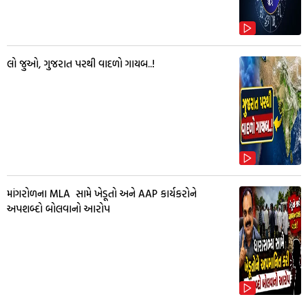
લો જુઓ, ગુજરાત પરથી વાદળો ગાયબ..!
માંગરોળના MLA સામે ખેડૂતો અને AAP કાર્યકરોને
અપશબ્દો બોલવાનો આરોપ