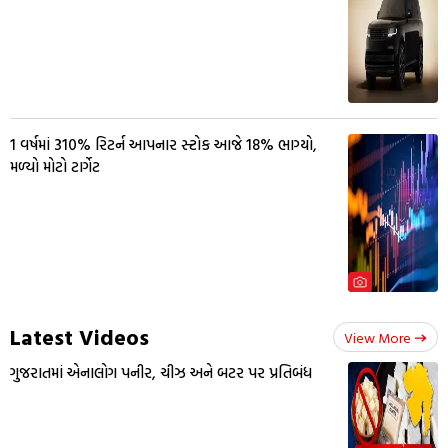
1 વર્ષમાં 310% રિટર્ન આપનાર સ્ટોક આજે 18% ભાગ્યો,
મળ્યો મોટો ટાર્ગેટ
Latest Videos
View More
ગુજરાતમાં એનાલોગ પનીર, ચીઝ અને બટર પર પ્રતિબંધ