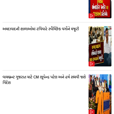
અમદાવાદની શાળાઓમાં રવિવારે સ્વૈચ્છિક વર્ગોને મંજૂરી
વાયબ્રન્ટ ગુજરાત માટે CM ભૂપેન્દ્ર પટેલ અને હર્ષ સંઘવી જશે
વિદેશ