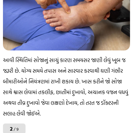
આવી સ્થિતિમાં સોજાનું સાચું કારણ સમયસર જાણી લેવું ખૂબ જ
જરૂરી છે. યોગ્ય સમયે તપાસ અને સારવાર કરવાથી ઘણી ગંભીર
બીમારીઓને નિયંત્રણમાં રાખી શકાય છે. ખાસ કરીને જો સોજા
સાથે શ્વાસ લેવામાં તકલીફ, છાતીમાં દુખાવો, અચાનક વજન વધવું
અથવા તીવ્ર દુખાવો જેવા લક્ષણો દેખાય, તો તરત જ ડૉક્ટરની
સલાહ લેવી જોઈએ.
2
/ 9