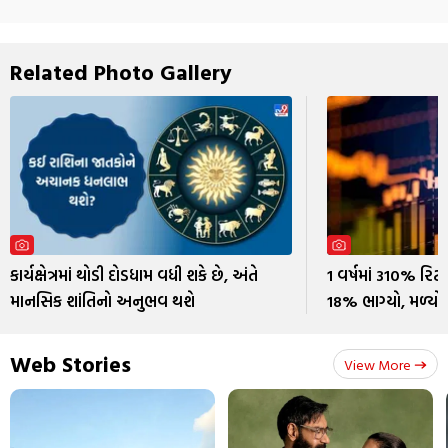
Related Photo Gallery
કાર્યક્ષેત્રમાં થોડી દોડધામ વધી શકે છે, અંતે
1 વર્ષમાં 310% રિ
માનસિક શાંતિનો અનુભવ થશે
18% ભાગ્યો, મળ્યો મ
Web Stories
View More