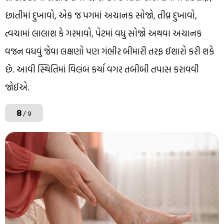
છાતીમાં દુખાવો, એક જ પગમાં અચાનક સોજો, તીવ્ર દુખાવો,
ત્વચામાં લાલાશ કે ગરમાવો, પેટમાં વધુ સોજો અથવા અચાનક
વજન વધવું જેવા લક્ષણો પણ ગંભીર બીમારી તરફ ઈશારો કરી શકે
છે. આવી સ્થિતિમાં વિલંબ કર્યા વગર તબીબી તપાસ કરાવવી
જોઈએ.
8
/ 9