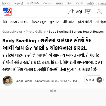
हिन्दी 
News9
ಕನ್ನಡ
తెలుగు
मराठी
বাংলা
ਪੰਜਾਬੀ
தமிழ்
മലയാ
AQI
તાજા સમાચાર
ક્રિકેટ ન્યૂઝ
ગુજરાત
વીડિયોઝ
ફોટો ગેલેરી
રાશિફ
Gujarati News
Photo Gallery
Body Swelling 5 Serious Health Reasons 
Body Swelling : શરીરમાં વારંવાર સોજો કેમ
આવી જાય છે? જાણો 5 ચોંકાવનારા કારણ..
શરીરમાં વારંવાર સોજો આવવો એ સામાન્ય બાબત નથી, તે ગંભીર
રોગોનો સંકેત હોઈ શકે છે. હૃદય, કિડની, લિવરની સમસ્યાઓ, DVT
અથવા ક્રોનિક વેનસ ઇન્સફિશિયન્સી તેના મુખ્ય પાંચ કારણો છે.
SHARE
Sagar Solanki
|
Updated on:
Jul 05, 2026 | 7:53 PM