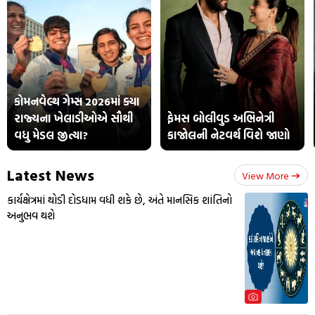
કોમનવેલ્થ ગેમ્સ 2026માં ક્યા
રાજ્યના ખેલાડીઓએ સૌથી
ફેમસ બોલીવુડ અભિનેત્રી
વધુ મેડલ જીત્યા?
કાજોલની નેટવર્થ વિશે જાણો
Latest News
View More
કાર્યક્ષેત્રમાં થોડી દોડધામ વધી શકે છે, અંતે માનસિક શાંતિનો
અનુભવ થશે