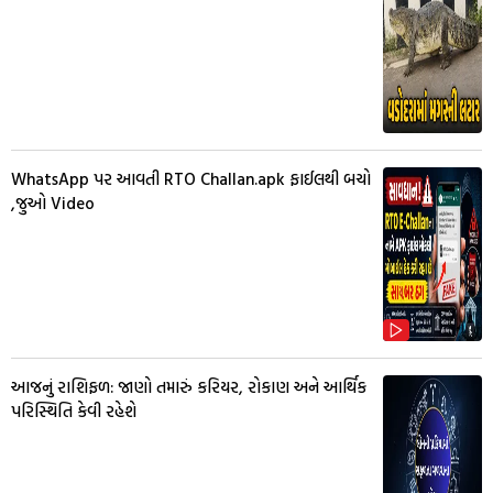
WhatsApp પર આવતી RTO Challan.apk ફાઈલથી બચો
,જુઓ Video
આજનું રાશિફળ: જાણો તમારું કરિયર, રોકાણ અને આર્થિક
પરિસ્થિતિ કેવી રહેશે