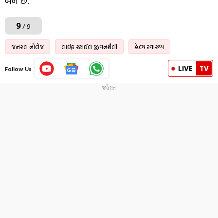
બને છે.
9
/ 9
જનરલ નોલેજ
લાઈફ સ્ટાઈલ જીવનશૈલી
હેલ્થ સ્વાસ્થ્ય
LIVE
TV
Follow Us