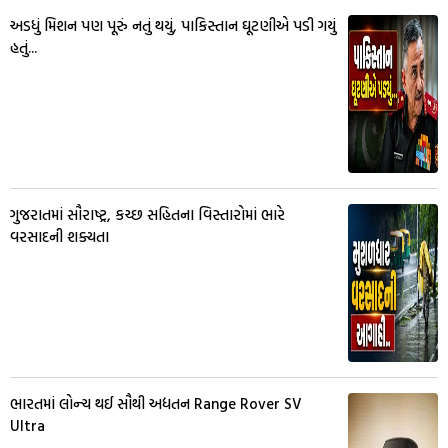
અડધું મિશન પણ પૂરું નતું થયું, પાકિસ્તાન ઘૂટણીએ પડી ગયું
હતું...
ગુજરાતમાં સૌરાષ્ટ્ર, કચ્છ સહિતના વિસ્તારોમાં ભારે
વરસાદની શક્યતા
ભારતમાં લોન્ચ થઈ સૌથી અદ્યતન Range Rover SV
Ultra