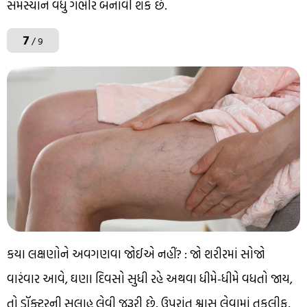
સમસ્યાને વધુ ગંભીર બનાવી શકે છે.
7
/ 9
કયા લક્ષણોને અવગણવા જોઈએ નહીં? : જો શરીરમાં સોજો
વારંવાર આવે, ઘણા દિવસો સુધી રહે અથવા ધીમે-ધીમે વધતો જાય,
તો ડૉક્ટરની સલાહ લેવી જરૂરી છે. ઉપરાંત શ્વાસ લેવામાં તકલીફ,