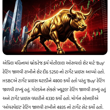
એપ્રિલ મહિનામાં બ્રોકરેજ ફર્મ મોતીલાલ ઓસવાલે શેર માટે 'Buy'
રેટિંગ જાળવી રાખીને શેર દીઠ ₹5250 નો ટાર્ગેટ પ્રાઇસ આપ્યો હતો.
HSBCએ ટાર્ગેટ પ્રાઇસ ઘટાડીને ₹4800 કર્યો હતો પરંતુ 'Buy' રેટિંગ
જાળવી રાખ્યું હતું. ગોલ્ડમેન સેક્સે 'ન્યુટ્રલ' રેટિંગ જાળવી રાખ્યું હતું
અને ટાર્ગેટ પ્રાઇસ વધારીને ₹4330 કર્યો હતો. મોર્ગન સ્ટેનલીએ
'ઓવરવેઇટ' રેટિંગ જાળવી રાખીને ₹4835 નો ટાર્ગેટ સેટ કર્યો હતો.