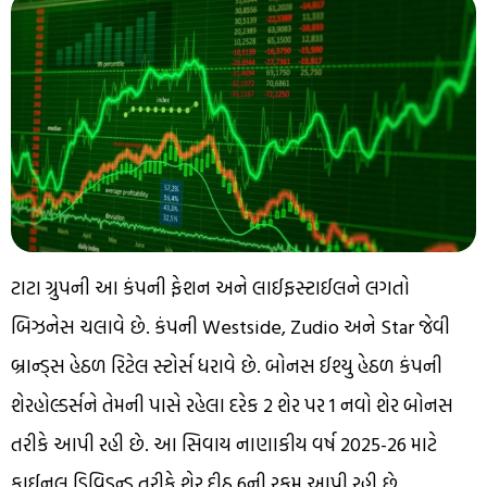
ટાટા ગ્રુપની આ કંપની ફેશન અને લાઈફસ્ટાઈલને લગતો
બિઝનેસ ચલાવે છે. કંપની Westside, Zudio અને Star જેવી
બ્રાન્ડ્સ હેઠળ રિટેલ સ્ટોર્સ ધરાવે છે. બોનસ ઈશ્યુ હેઠળ કંપની
શેરહોલ્ડર્સને તેમની પાસે રહેલા દરેક 2 શેર પર 1 નવો શેર બોનસ
તરીકે આપી રહી છે. આ સિવાય નાણાકીય વર્ષ 2025-26 માટે
ફાઈનલ ડિવિડન્ડ તરીકે શેર દીઠ ₹6ની રકમ આપી રહી છે.