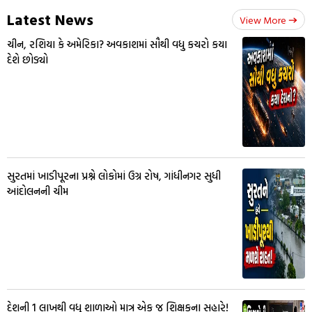
Latest News
View More
ચીન, રશિયા કે અમેરિકા? અવકાશમાં સૌથી વધુ કચરો કયા
દેશે છોડ્યો
સુરતમાં ખાડીપૂરના પ્રશ્ને લોકોમાં ઉગ્ર રોષ, ગાંધીનગર સુધી
આંદોલનની ચીમ
દેશની 1 લાખથી વધુ શાળાઓ માત્ર એક જ શિક્ષકના સહારે!