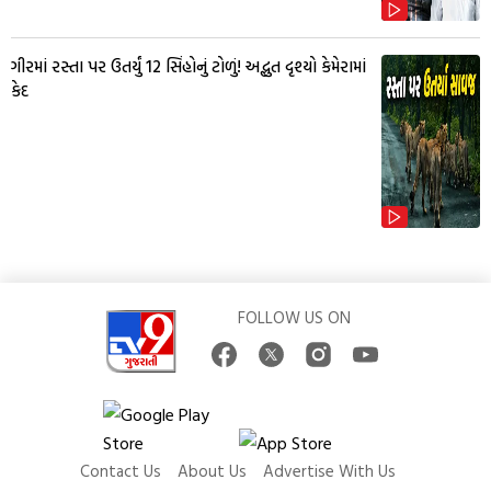
ગીરમાં રસ્તા પર ઉતર્યું 12 સિંહોનું ટોળું! અદ્ભુત દૃશ્યો કેમેરામાં
કેદ
FOLLOW US ON
Contact Us
About Us
Advertise With Us