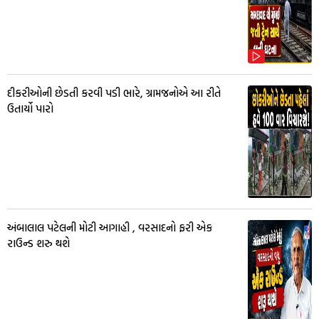
દીકરીઓની છેડતી કરવી પડી ભારે, ગ્રામજનોએ આ રીતે
ઉતાર્યો પારો
અંબાલાલ પટેલની મોટી આગાહી , વરસાદનો ફરી એક
રાઉન્ડ શરુ થશે