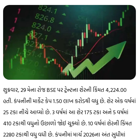
શુક્રવાર, 29 મેના રોજ BSE પર ટ્રેન્ટના શેરની કિંમત ₹4,224.00
હતી. કંપનીની માર્કેટ કેપ ₹1.50 લાખ કરોડથી વધુ છે. શેર એક વર્ષમાં
25 ટકા નીચે આવ્યો છે. 3 વર્ષમાં આ શેર 175 ટકા અને 5 વર્ષમાં
410 ટકાથી વધુનો ઉછાળો જોઈ ચૂક્યો છે. 10 વર્ષમાં શેરની કિંમત
2280 ટકાથી વધુ વધી છે. કંપનીમાં માર્ચ 2026ના અંત સુધીમાં