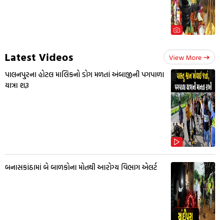
Latest Videos
View More
પાલનપુરના હોટલ માલિકનો ડોગ મળતાં અંબાજીની પગપાળા
યાત્રા શરૂ
બનાસકાંઠામાં બે બાળકોના મોતથી આરોગ્ય વિભાગ એલર્ટ