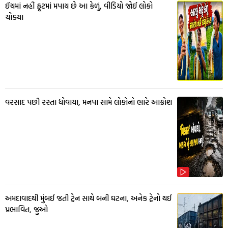
ઈંચમાં નહીં ફૂટમાં મપાય છે આ કેળું, વીડિયો જોઈ લોકો
ચોંક્યા
વરસાદ પછી રસ્તા ધોવાયા, મનપા સામે લોકોનો ભારે આક્રોશ
અમદાવાદથી મુંબઈ જતી ટ્રેન સાથે બની ઘટના, અનેક ટ્રેનો થઈ
પ્રભાવિત, જુઓ