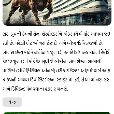
ટાટા ગ્રુપની કંપની તેના શેરહોલ્ડર્સને એકસાથે બે ભેટ આપવા જઈ
રહી છે. પહેલી ભેટ 'બોનસ શેર' છે અને બીજી 'ડિવિડન્ડ'ની છે.
બોનસ ઈશ્યુ માટે રેકોર્ડ ડેટ 4 જૂન છે, જ્યારે ડિવિડન્ડ માટેની રેકોર્ડ
ડેટ 12 જૂન છે. રેકોર્ડ ડેટ સુધી જે લોકોના નામ શેરના લાભાર્થી
માલિકો (બેનિફિશિયલ ઓનર્સ) તરીકે રજિસ્ટર ઓફ મેમ્બર્સ ઓફ
ધ કંપની અથવા ડિપોઝિટરીઝના રેકોર્ડ્સમાં હશે, તેઓ બોનસ શેર
અને ડિવિડન્ડ મેળવવાના હકદાર બનશે.
1
/ 5