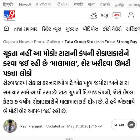
हिन्दी 
News9
ಕನ್ನಡ
తెలుగు
मराठी
বাংলা
ਪੰਜਾਬੀ
தமிழ்
മലയാ
AQI
તાજા સમાચાર
ક્રિકેટ ન્યૂઝ
ગુજરાત
વીડિયોઝ
ફોટો ગેલેરી
રાશિફ
Gujarati News
Photo Gallery
Tata Group Stocks In Focus Strong Buy 
ચૂકતા નહીં આ મોકો! ટાટાની કંપની રોકાણકારોને
કરવા જઈ રહી છે ‘માલામાલ’, શેર ખરીદવા ઊમટી
પડ્યા લોકો
શેરબજારમાં રોકાણ કરનારાઓ માટે એક ખૂબ જ મોટા અને સારા
સમાચાર સામે આવી રહ્યા છે. ટાટા ગ્રુપની દિગ્ગજ કંપની, જેણે છેલ્લા
કેટલાક વર્ષોમાં રોકાણકારોને માલામાલ કરી દીધા છે, તે હવે એકસાથે
બે મોટી ભેટ આપવા જઈ રહી છે.
SHARE
Ravi Prajapati
|
Updated on:
May 31, 2026 | 7:16 PM