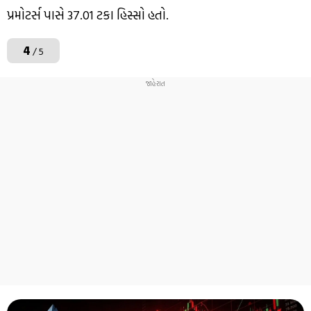
પ્રમોટર્સ પાસે 37.01 ટકા હિસ્સો હતો.
4
/ 5