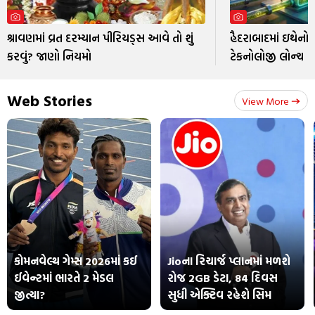
શ્રાવણમાં વ્રત દરમ્યાન પીરિયડ્સ આવે તો શું
હૈદરાબાદમાં ઇથેનો
કરવું? જાણો નિયમો
ટેકનોલોજી લોન્ચ
Web Stories
View More
કોમનવેલ્થ ગેમ્સ 2026માં કઈ
Jioના રિચાર્જ પ્લાનમાં મળશે
ઈવેન્ટમાં ભારતે 2 મેડલ
રોજ 2GB ડેટા, 84 દિવસ
જીત્યા?
સુધી એક્ટિવ રહેશે સિમ