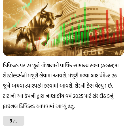
ડિવિડન્ડ પર 23 જૂને યોજાનારી વાર્ષિક સામાન્ય સભા (AGM)માં
શેરહોલ્ડર્સની મંજૂરી લેવામાં આવશે. મંજૂરી મળ્યા બાદ પેમેન્ટ 26
જૂને અથવા ત્યારપછી કરવામાં આવશે. શેરની ફેસ વેલ્યુ ₹1 છે.
ટાટાની આ કંપની દ્વારા નાણાકીય વર્ષ 2025 માટે શેર દીઠ ₹5નું
ફાઈનલ ડિવિડન્ડ આપવામાં આવ્યું હતું.
3
/ 5