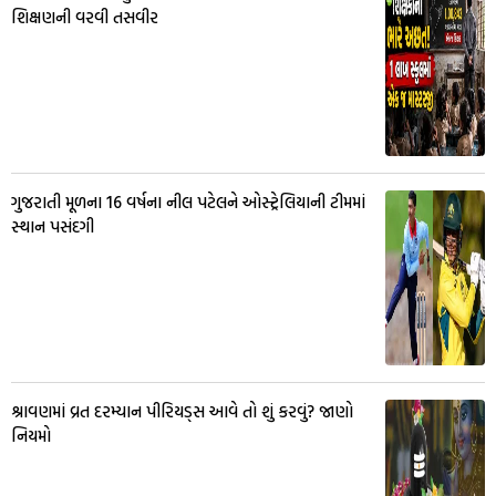
શિક્ષણની વરવી તસવીર
ગુજરાતી મૂળના 16 વર્ષના નીલ પટેલને ઓસ્ટ્રેલિયાની ટીમમાં
સ્થાન પસંદગી
શ્રાવણમાં વ્રત દરમ્યાન પીરિયડ્સ આવે તો શું કરવું? જાણો
નિયમો