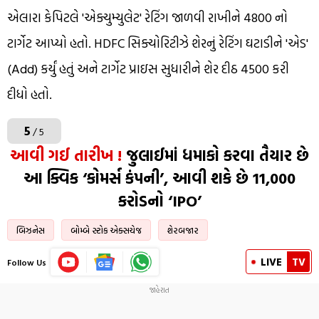
એલારા કેપિટલે 'એક્યુમ્યુલેટ' રેટિંગ જાળવી રાખીને ₹4800 નો
ટાર્ગેટ આપ્યો હતો. HDFC સિક્યોરિટીઝે શેરનું રેટિંગ ઘટાડીને 'એડ'
(Add) કર્યું હતું અને ટાર્ગેટ પ્રાઇસ સુધારીને શેર દીઠ ₹4500 કરી
દીધો હતો.
5
/ 5
આવી ગઈ તારીખ !
જુલાઈમાં ધમાકો કરવા તૈયાર છે
આ ક્વિક ‘કોમર્સ કંપની’, આવી શકે છે ₹11,000
કરોડનો ‘IPO’
બિઝનેસ
બોમ્બે સ્ટોક એક્સચેજ
શેરબજાર
LIVE
TV
Follow Us