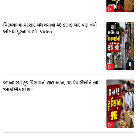
વિરમગામમાં વરસાદ બંધ થયાના 48 કલાક બાદ પણ નથી
ઓસર્યા પૂરના પાણી- Video
જામનગરમાં ફૂડ વિભાગની લાલ આંખ, 38 વેપારીઓને ત્યાં
'આકસ્મિક દરોડા'