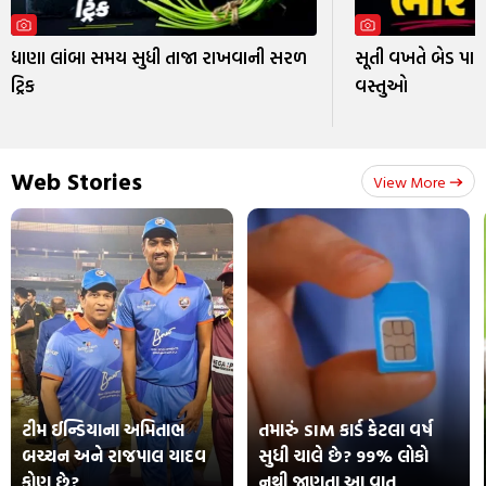
ધાણા લાંબા સમય સુધી તાજા રાખવાની સરળ
સૂતી વખતે બેડ પા
ટ્રિક
વસ્તુઓ
Web Stories
View More
ટીમ ઈન્ડિયાના અમિતાભ
તમારું SIM કાર્ડ કેટલા વર્ષ
બચ્ચન અને રાજપાલ યાદવ
સુધી ચાલે છે? 99% લોકો
કોણ છે?
નથી જાણતા આ વાત