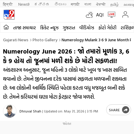
हिन्दी 
News9
ಕನ್ನಡ
తెలుగు
मराठी
বাংলা
ਪੰਜਾਬੀ
தமிழ்
മലയാ
AQI
તાજા સમાચાર
ક્રિકેટ ન્યૂઝ
ગુજરાત
વીડિયોઝ
ફોટો ગેલેરી
રાશિફ
Gujarati News
Photo Gallery
Numerology Mulank 3 6 9 June Month Pr
Numerology June 2026 : જો તમારો મૂળાંક 3, 6
કે 9 હોય તો જૂનમાં મળી શકે છે મોટી સફળતા!
અંકશાસ્ત્ર અનુસાર, જૂન મહિનો 3 લોકો માટે ખૂબ જ ખાસ સાબિત
થવાનો છે. તેમને જીવનના દરેક પાસામાં સફળતા મળવાની શક્યતા
છે. આ લોકોની આર્થિક સ્થિતિ પહેલા કરતા વધુ મજબૂત બની શકે
છે. તેમને કરિયરમાં ઘણા મોટા ફેરફાર જોવા મળશે.
SHARE
Dhruval Shah
|
Updated on:
May 31, 2026 | 3:15 PM