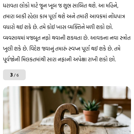
ધરાવતા લોકો માટે જૂન ખૂબ જ શુભ સાબિત થશે. આ મહિને,
તમારા બાકી રહેલા કામ પૂર્ણ થશે અને તમારી આવકમાં નોંધપાત્ર
વધારો થઈ શકે છે. તમે કોઈ ખાસ વ્યક્તિને મળી શકો છો.
વ્યવસાયમાં મજબૂત નફો થવાની શકયતા છે. આવકના નવા સ્ત્રોત
ખુલી શકે છે. વિદેશ જવાનું તમારું સ્વપ્ન પૂર્ણ થઈ શકે છે. તમે
પૂર્વજોની મિલકતમાંથી સારા નફાની અપેક્ષા રાખી શકો છો.
3
/ 6