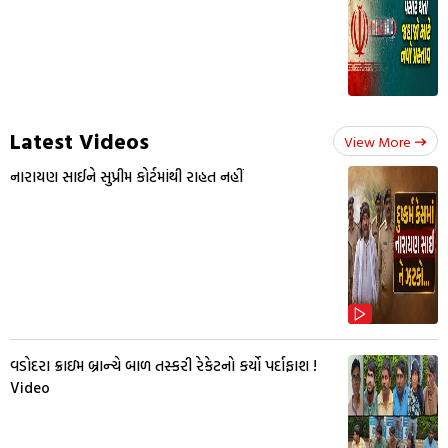
Latest Videos
View More
નારાયણ સાઈને સુપ્રીમ કોર્ટમાંથી રાહત નહીં
વડોદરા ક્રાઇમ બ્રાન્ચે બાળ તસ્કરી રેકેટનો કર્યો પર્દાફાશ !
Video