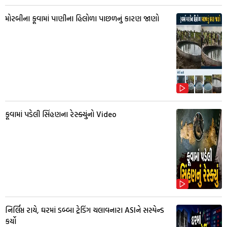
મોરબીના કૂવામાં પાણીના હિલોળા પાછળનું કારણ જાણો
કૂવામાં પડેલી સિંહણના રેસ્ક્યુંનો Video
નિર્લિપ્ત રાયે, ઘરમાં ડબ્બા ટ્રેડિંગ ચલાવનારા ASIને સસ્પેન્ડ
કર્યો