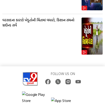
વરસાદના કારણે ખેડૂતોની ચિંતામાં વધારો, કિશાન સંઘનો
ગ્રાઉન્ડ સર્વે
FOLLOW US ON