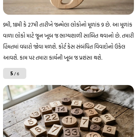
9મી, 18મી કે 27મી તારીખે જન્મેલા લોકોનો મૂળાંક 9 છે. આ મૂળાંક
વાળા લોકો માટે જૂન ખૂબ જ ભાગ્યશાળી સાબિત થવાનો છે. તમારી
હિંમતમાં વધારો જોવા મળશે. કોર્ટ કેસ સંબંધિત વિવાદોનો ઉકેલ
આવશે. કામ પર તમારા કાર્યની ખૂબ જ પ્રશંસા થશે.
5
/ 6