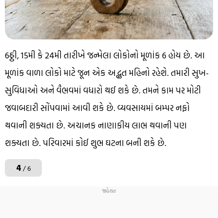
6ઠ્ઠી, 15મી કે 24મી તારીખે જન્મેલા લોકોનો મૂળાંક 6 હોય છે. આ
મૂળાંક વાળા લોકો માટે જૂન એક અદ્ભુત મહિનો રહેશે. તમારી સુખ-
સુવિધાઓ અને વૈભવમાં વધારો થઈ શકે છે. તમને કામ પર મોટી
જવાબદારી સોંપવામાં આવી શકે છે. વ્યવસાયમાં બમ્પર નફો
થવાની શક્યતા છે. અચાનક નાણાકીય લાભ થવાની પણ
શક્યતા છે. પરિવારમાં કોઈ શુભ ઘટના બની શકે છે.
4
/ 6