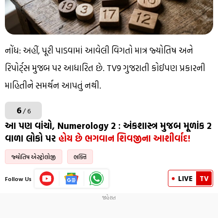
નોંધ: અહીં, પૂરી પાડવામાં આવેલી વિગતો માત્ર જ્યોતિષ અને
રિપોર્ટ્સ મુજબ પર આધારિત છે. TV9 ગુજરાતી કોઈપણ પ્રકારની
માહિતીને સમર્થન આપતું નથી.
6
/ 6
આ પણ વાંચો, Numerology 2 : અંકશાસ્ત્ર મુજબ મૂળાંક 2
વાળા લોકો પર
હોય છે ભગવાન શિવજીના આશીર્વાદ!
જ્યોતિષ એસ્ટ્રોલોજી
ભક્તિ
LIVE
TV
Follow Us