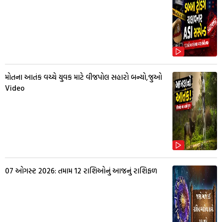
મોતના આતંક વચ્ચે યુવક માટે વીજપોલ સહારો બન્યો,જુઓ
Video
07 ઓગસ્ટ 2026: તમામ 12 રાશિઓનું આજનું રાશિફળ