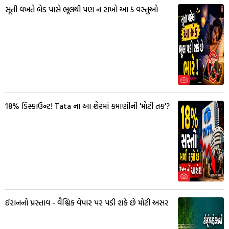
સૂતી વખતે બેડ પાસે ભૂલથી પણ ન રાખો આ 5 વસ્તુઓ
18% ડિસ્કાઉન્ટ! Tata ના આ શેરમાં કમાણીની 'મોટી તક'?
ઈરાનનો પ્રસ્તાવ - વૈશ્વિક વેપાર પર પડી શકે છે મોટી અસર