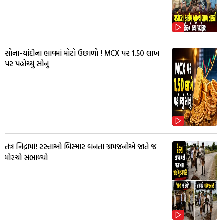
સોના-ચાંદીના ભાવમાં મોટો ઉછાળો ! MCX પર ₹1.50 લાખ
પર પહોચ્યું સોનું
તંત્ર નિદ્રામાં! રસ્તાઓ બિસ્માર બનતા ગ્રામજનોએ જાતે જ
મોરચો સંભાળ્યો