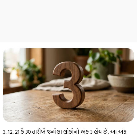
3, 12, 21 કે 30 તારીખે જન્મેલા લોકોનો અંક 3 હોય છે. આ અંક