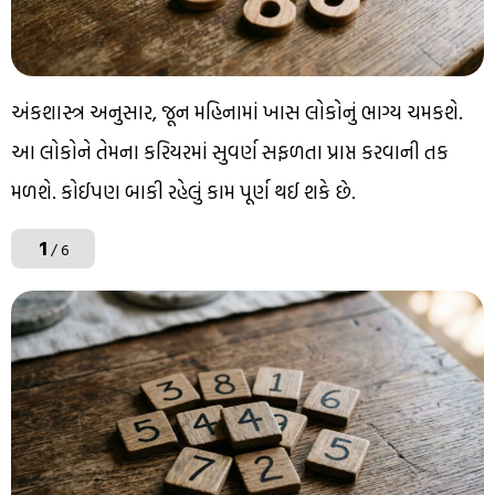
અંકશાસ્ત્ર અનુસાર, જૂન મહિનામાં ખાસ લોકોનું ભાગ્ય ચમકશે.
આ લોકોને તેમના કરિયરમાં સુવર્ણ સફળતા પ્રાપ્ત કરવાની તક
મળશે. કોઈપણ બાકી રહેલું કામ પૂર્ણ થઈ શકે છે.
1
/ 6