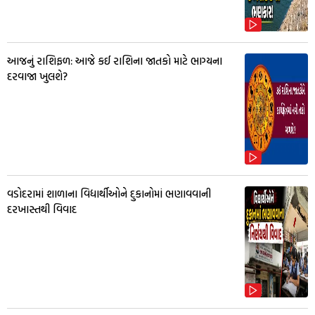
આજનું રાશિફળ: આજે કઈ રાશિના જાતકો માટે ભાગ્યના
દરવાજા ખુલશે?
વડોદરામાં શાળાના વિદ્યાર્થીઓને દુકાનોમાં ભણાવવાની
દરખાસ્તથી વિવાદ