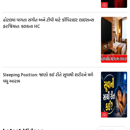
હોટલમાં વાગતા સંગીત અને ટીવી માટે કૉપિરાઇટ લાઇસન્સ
ફરજિયાત: કલકત્તા HC
Sleeping Position: જાણો કઈ રીતે સૂવાથી શરીરને મળે
વધુ આરામ