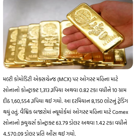
મલ્ટી કોમોડિટી એક્સચેન્જ (MCX) પર ઓગસ્ટ મહિના માટે
સોનાનો કોન્ટ્રાક્ટ 1,313 રૂપિયા અથવા 0.82 ટકા વધીને 10 ગ્રામ
દીઠ 1,60,554 રૂપિયા થઈ ગયો. આ દરમિયાન 8,150 લોટનું ટ્રેડિંગ
થયું હતું. વૈશ્વિક બજારોમાં ન્યૂયોર્કમાં ઓગસ્ટ મહિના માટે Comex
સોનાનો ફ્યુચર્સ કોન્ટ્રાક્ટ 63.79 ડોલર અથવા 1.42 ટકા વધીને
4,570.09 ડોલર પ્રતિ ઔંસ થઈ ગયો.