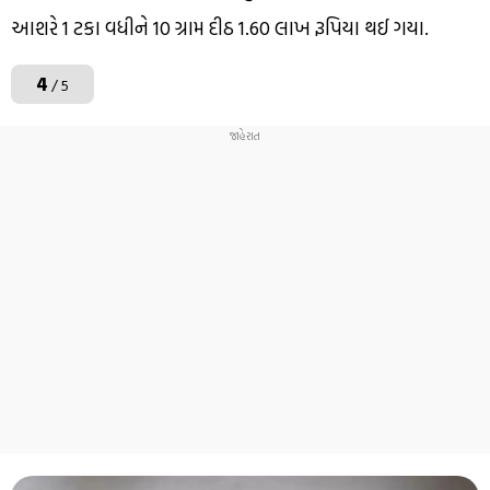
આશરે 1 ટકા વધીને 10 ગ્રામ દીઠ 1.60 લાખ રૂપિયા થઈ ગયા.
4
/ 5