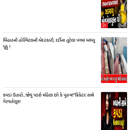
બિહારની હોસ્પિટલની બેદરકારી, દર્દીના તૂટેલા પગમાં બાંધ્યુ
પૂંઠુ !
કપડાં ઉતારો...જોવું પડશે મહિલા છો કે પુરુષ!”ક્રિકેટર સાથે
ગેરવર્તણૂક!