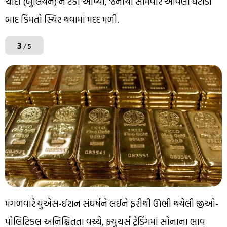
ચાંદી (બુલિયન) ને ટેકો આપ્યો, જેનાથી સોમવારે આવેલા ઘટાડા
બાદ કિંમતો સ્થિર થવામાં મદદ મળી.
3
/ 5
મંગળવારે યુએસ-ઈરાન સંઘર્ષને લઈને ફરીથી ઊભી થયેલી જીઓ-
પોલિટિકલ અનિશ્ચિતતા વચ્ચે, ફ્યુચર્સ ટ્રેડિંગમાં સોનાના ભાવ