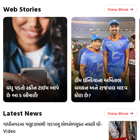
Web Stories
View More
ટીમ ઈન્ડિયાના અમિતાભ
વધુ પડતો સ્ક્રીન ટાઈમ આપે
બચ્ચન અને રાજપાલ યાદવ
છે આ 5 બીમારી!
કોણ છે?
Latest News
View More
ગાંધીનગરના ગલુદણમાંથી ઝડપાયુ ભેળસેળયુક્ત નક્લી ઘી-
Video