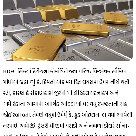
HDFC સિક્યોરિટીઝના કોમોડિટીઝના વરિષ્ઠ વિશ્લેષક સૌમિલ
ગાંધીએ જણાવ્યું કે, કિંમતો એક મર્યાદિત દાયરામાં ઉપર-નીચે થતી
રહી, કારણ કે રોકાણકારો જીઓ-પોલિટિકલ ઘટનાક્રમ અને
અમેરિકાના આગામી આર્થિક આંકડાઓ પર વધુ સ્પષ્ટતાની રાહ
જોઈ રહ્યા હતા. તેમણે વધુમાં ઉમેર્યું કે, ક્રૂડ ઓઇલના ભાવમાં આવેલી
નરમાઈ, અમેરિકી ટ્રેઝરી યીલ્ડમાં ઘટાડો અને નબળા ડોલરે સોના-