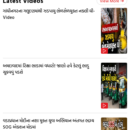
Latest Videos
View More
ગાંધીનગરના ગલુદણમાંથી ઝડપાયુ ભેળસેળયુક્ત નક્લી ઘી-
Video
અમદાવાદમાં રિક્ષા ભાડામાં વધારો! જાણો હવે કેટલું ભાડુ
ચૂકવવું પડશે
વડાપ્રધાન મોદીના નશા મુક્ત યુવા અભિયાન અંતગત ભરૂચ
SOG એક્શન મોડમાં