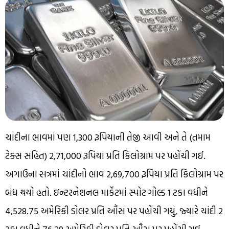
ચાંદીના ભાવમાં પણ 1,300 રૂપિયાની તેજી આવી અને તે (તમામ
ટેક્સ સહિત) 2,71,000 રૂપિયા પ્રતિ કિલોગ્રામ પર પહોંચી ગઈ.
અગાઉના સત્રમાં ચાંદીનો ભાવ 2,69,700 રૂપિયા પ્રતિ કિલોગ્રામ પર
બંધ થયો હતો. ઇન્ટરનેશનલ માર્કેટમાં સ્પોટ ગોલ્ડ 1 ટકા વધીને
4,528.75 અમેરિકી ડોલર પ્રતિ ઔંસ પર પહોંચી ગયું, જ્યારે ચાંદી 2