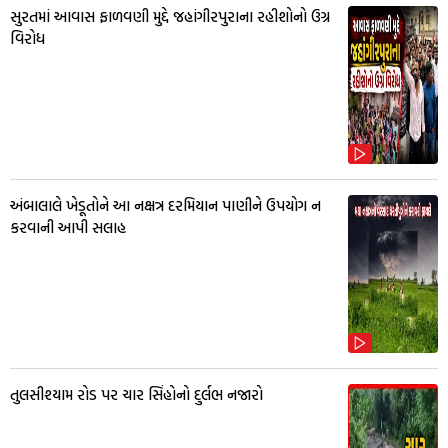
સુરતમાં આવાસ ફાળવણી મુદ્દે જહાંગીરપુરાના રહીશોનો ઉગ્ર
વિરોધ
અંબાલાલે ખેડૂતોને આ નક્ષત્ર દરમિયાન પાણીને ઉપયોગ ન
કરવાની આપી સલાહ
તુલસીશ્યામ રોડ પર ચાર સિંહોનો દુર્લભ નજારો