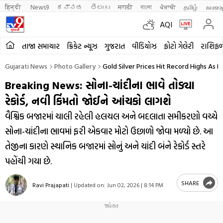
हिन्दी 
News9
ಕನ್ನಡ
తెలుగు
मराठी
বাংলা
ਪੰਜਾਬੀ
தமிழ்
മലയാ
AQI
તાજા સમાચાર
ક્રિકેટ ન્યૂઝ
ગુજરાત
વીડિયોઝ
ફોટો ગેલેરી
રાશિફ
Gujarati News
Photo Gallery
Gold Silver Prices Hit Record Highs As 
Breaking News: સોના-ચાંદીના ભાવે તોડ્યા
રેકોર્ડ, નવી કિંમતો જોઈને આંચકો લાગશે
વૈશ્વિક બજારમાં ચાલી રહેલી હલચલ અને બદલાતા સમીકરણો વચ્ચે
સોના-ચાંદીના ભાવમાં ફરી એકવાર મોટો ઉછાળો જોવા મળ્યો છે. આ
તેજીના કારણે સ્થાનિક બજારમાં સોનું અને ચાંદી બંને રેકોર્ડ સ્તરે
પહોંચી ગયા છે.
SHARE
Ravi Prajapati
|
Updated on:
Jun 02, 2026 | 8:14 PM