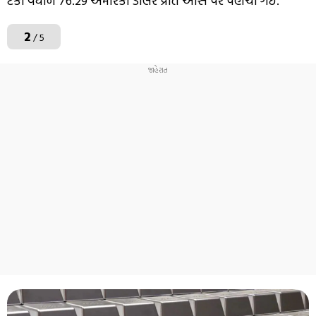
ટકા વધીને 76.29 અમેરિકી ડોલર પ્રતિ ઔંસ પર પહોંચી ગઈ.
2
/ 5