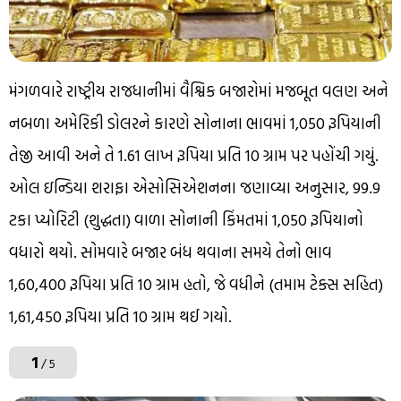
મંગળવારે રાષ્ટ્રીય રાજધાનીમાં વૈશ્વિક બજારોમાં મજબૂત વલણ અને
નબળા અમેરિકી ડોલરને કારણે સોનાના ભાવમાં 1,050 રૂપિયાની
તેજી આવી અને તે 1.61 લાખ રૂપિયા પ્રતિ 10 ગ્રામ પર પહોંચી ગયું.
ઓલ ઇન્ડિયા શરાફા એસોસિએશનના જણાવ્યા અનુસાર, 99.9
ટકા પ્યોરિટી (શુદ્ધતા) વાળા સોનાની કિંમતમાં 1,050 રૂપિયાનો
વધારો થયો. સોમવારે બજાર બંધ થવાના સમયે તેનો ભાવ
1,60,400 રૂપિયા પ્રતિ 10 ગ્રામ હતો, જે વધીને (તમામ ટેક્સ સહિત)
1,61,450 રૂપિયા પ્રતિ 10 ગ્રામ થઈ ગયો.
1
/ 5