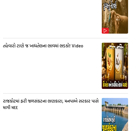
તહેવારો ટાણે જ ખાદ્યતેલના ભાવમાં ભડકો! Video
રાજકોટમાં ફરી જળસંકટના ભણકારા, મનપાએ સરકાર પાસે
માગી મદદ