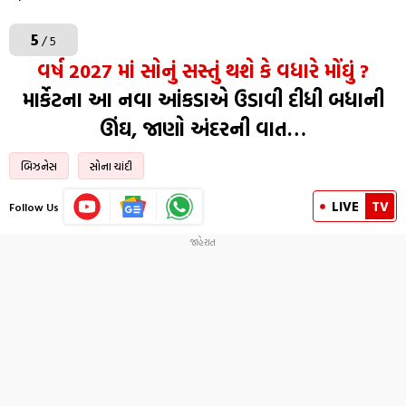
5
/ 5
વર્ષ 2027 માં સોનું સસ્તું થશે કે વધારે મોંઘું ?
માર્કેટના આ નવા આંકડાએ ઉડાવી દીધી બધાની
ઊંઘ, જાણો અંદરની વાત…
બિઝનેસ
સોના ચાંદી
LIVE
TV
Follow Us