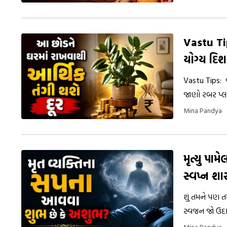
પ્રક્રિયા પૂર્ણ
Vastu Ti
યોગ્ય દિશ
Vastu Tips: વ
જાણો રબર પ્લા
Mina Pandya
મૃત્યુ પા
સ્વપ્ન શાસ્
શું તમને પણ તમ
સ્વજન જો ઉદા
સંકેત રહેલો હ
Mina Pandya