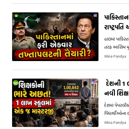
પાકિસ્તાન
રાષ્ટ્રપત
હાલમાં પાકિસ્
તરફ આસિમ મુન
દેવામાં આવી છે
Mina Pandya
એક બહુ મોટા ત
દેશની 1 
નવી શિક્ષ
દેશમાં પેપરલીક
વિદ્યાર્થીઓના 
1,00,843 શાળ
Mina Pandya