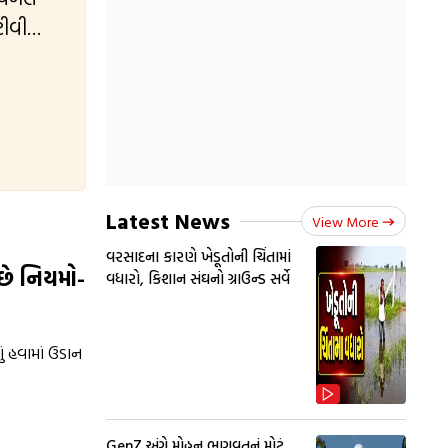
ટીવી
મુદ્દાઓ
ે લગતા
Latest News
View More
વરસાદના કારણે ખેડૂતોની ચિંતામાં
 છે નિયમો-
વધારો, કિશાન સંઘનો ગ્રાઉન્ડ સર્વે
ં હવામાં ઉડાન
GenZ અંગે મોહન ભાગવતનું મોટું