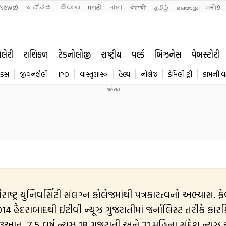
News9
ಕನ್ನಡ
తెలుగు
मराठी
বাংলা
ਪੰਜਾਬੀ
தமிழ்
മലയാളം
मनी9
ેલેરી
રાશિફળ
ટેકનોલોજી
રાષ્ટ્રીય
વર્લ્ડ
બિઝનેસ
વેબસ્ટોરી
િક્સ
જીવનશૈલી
IPO
વાસ્તુશાસ્ત્ર
હેલ્થ
નોલેજ
ફેમિલી ટ્રી
કામની વ
રાષ્ટ્ર યુનિવર્સિટી સંલગ્ન કોલેજમાંથી પત્રકારત્વનો અભ્યાસ. ફે
ૂઝ ગુજરાતીમાં જર્નાલિસ્ટ તરીકે કારકિર્દીની
ૂઆત. 7.5 વર્ષ ન્યૂઝ 18 ગુજરાતી અને 21 મહિના સંદેશ ન્યૂઝ