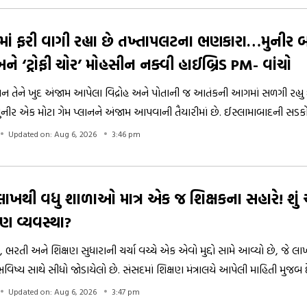
માં ફરી વાગી રહ્યા છે તખ્તાપલટના ભણકારા…મુનીર 
િ અને ‘ટ્રોફી ચોર’ મોહસીન નક્વી હાઈબ્રિડ PM- વાંચો
તાન તેને ખુદ અંજામ આપેલા વિદ્રોહ અને પોતાની જ આતંકની આગમાં સળગી રહ્યુ 
ીર એક મોટા ગેમ પ્લાનને અંજામ આપવાની તૈયારીમાં છે. ઈસ્લામાબાદની સડકો
. દરેક નાકા પર કન્ટેનર ખડા કરી દેવાયા છે અને સમગ્ર દેશમાં ભારે વિરોધ પ્રદર્શ
Updated on: Aug 6, 2026
3:46 pm
ખ્તાપલટના ભણકારા વાગી રહ્યા રહ્યા છે.
લાખથી વધુ શાળાઓ માત્ર એક જ શિક્ષકના સહારે! શું
ણ વ્યવસ્થા?
, ભરતી અને શિક્ષણ સુધારાની ચર્ચા વચ્ચે એક એવો મુદ્દો સામે આવ્યો છે, જે લા
ભવિષ્ય સાથે સીધો જોડાયેલો છે. સંસદમાં શિક્ષણ મંત્રાલયે આપેલી માહિતી મુજબ દ
ાઓ એવી છે જ્યાં માત્ર એક જ શિક્ષકના સહારે આખી શાળા ચાલી રહી છે. બીજ
Updated on: Aug 6, 2026
3:47 pm