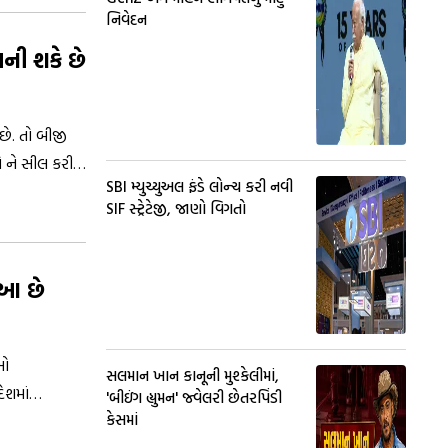
નિવેદન
બની શકે છે
છે. તો બીજી
 ને સીલ કરી
SBI મ્યુચ્યુઅલ ફંડે લોન્ચ કરી નવી
નો વચ્ચે ફરીથી
SIF સ્ટ્રેટેજી, જાણો વિગતો
 આ છે
ખો
સલમાન ખાન કાનૂની મુશ્કેલીમાં,
ેશમાં
'બીઇંગ હ્યુમન' જ્વેલરી છેતરપિંડી
કેસમાં
ી તરફ અનેક