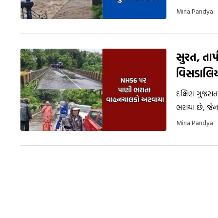
એલર્ટ કરાયા છ
Mina Pandya
સુરત, તા
વિસડાલિય
દક્ષિણ ગુજરા
ભરાયા છે, જેન
Mina Pandya