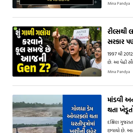
આવો જાણીએ સત
Mina Pandya
રીલ્સથી લ
સરકાર પણ
1997 થી 2012 
છે. આ પેઢી સૌ
વિચારો વ્યક્ત
Mina Pandya
કરતા વધુ અલગોર
છે. એટલા માટે 
વિચારી રહ્યા છ
માંડવી અ
થતા ખેડૂ
દક્ષિણ ગુજરાત
છવાયો છે. આસ