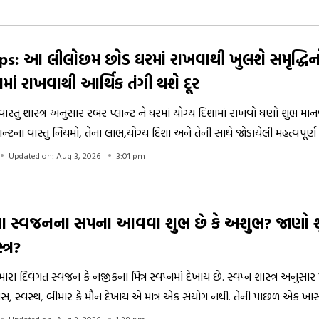
 કરી લાભ ચાલુ રાખો.
ps: આ લીલોછમ છોડ ઘરમાં રાખવાથી ખુલશે સમૃદ્ધિનો 
ામાં રાખવાથી આર્થિક તંગી થશે દૂર
ાસ્તુ શાસ્ત્ર અનુસાર રબર પ્લાન્ટ ને ઘરમાં યોગ્ય દિશામાં રાખવો ઘણો શુભ માન
ન્ટના વાસ્તુ નિયમો, તેના લાભ,યોગ્ય દિશા અને તેની સાથે જોડાયેલી મહત્વપૂર્
Updated on: Aug 3, 2026
3:01 pm
મેલા સ્વજનના સપના આવવા શુભ છે કે અશુભ? જાણો શું
ત્ર?
ારા દિવંગત સ્વજન કે નજીકના મિત્ર સ્વપ્નમાં દેખાય છે. સ્વપ્ન શાસ્ત્ર અનુસાર મૃ
સ, સ્વસ્થ, બીમાર કે મૌન દેખાય એ માત્ર એક સંયોગ નથી. તેની પાછળ એક ખા
ોય છે. શું હોય છે આ સંકેત આવો જાણીએ.
Updated on: Aug 3, 2026
1:38 pm