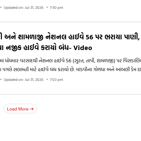
ે
Updated on: Jul 31, 2026
7:50 pm
પી અને શામળાજી નેશનલ હાઈવે 56 પર ભરાયા પાણી,
ા નજીક હાઈવે કરાયો બંધ- Video
તમાં ધોધમાર વરસાદથી નેશનલ હાઈવે 56 (સુરત, તાપી, શામળાજી) પર વિસડાલ
ા પગલે સલામતી માટે હાઈવે બંધ કરાયો છે. માંડવીના ગોળધા અને આંબલી ડેમ
નદીઓમાં ઘોડાપૂર આવ્યુ છે.
Updated on: Jul 31, 2026
7:03 pm
Load More