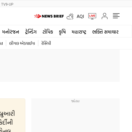
TV9-UP
AQI
મનોરંજન
ટ્રેન્ડિંગ
ટોપિક
કૃષિ
મહારાષ્ટ્ર
ભક્તિ સમાચાર
ાત
લીગલ એડવાઈઝ
રેસિપી
બ્રુઆરી
 ચેનલ