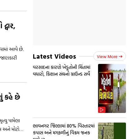
દ્વાર,
વામાં આવે છે.
Latest Videos
View More
ણ જાણકારી
વરસાદના કારણે ખેડૂતોની ચિંતામાં
વધારો, કિશાન સંઘનો ગ્રાઉન્ડ સર્વે
 કહે છે
ત્યુ પામેલા
ભાવનગર જિલ્લામાં 80% વિસ્તારમાં
સ અને મોટો
કપાસ અને મગફળીનું વિક્રમ જનક