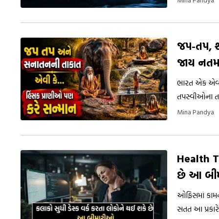
જપ-તપ, શ
જાય નતમ
ભારત એક એવો દ
તપસ્વીઓના તપ
નતમસ્તક થઈ 
Mina Pandya
Health T
છે આ બી
ઓફિસમાં કામન
સતત આ પ્રકારે