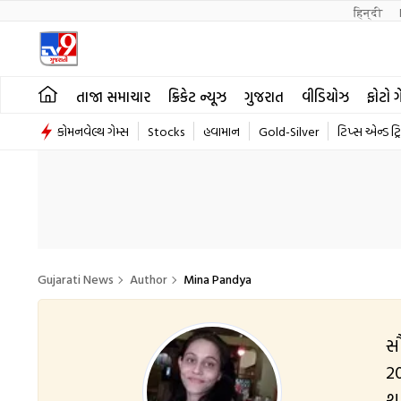
हिन्दी 
તાજા સમાચાર
ક્રિકેટ ન્યૂઝ
ગુજરાત
વીડિયોઝ
ફોટો ગ
કોમનવેલ્થ ગેમ્સ
Stocks
હવામાન
Gold-Silver
ટિપ્સ એન્ડ ટ્ર
Gujarati News
Author
Mina Pandya
સૌ
2014 હૈદરાબાદથી ઈટીવી ન્ય
શર