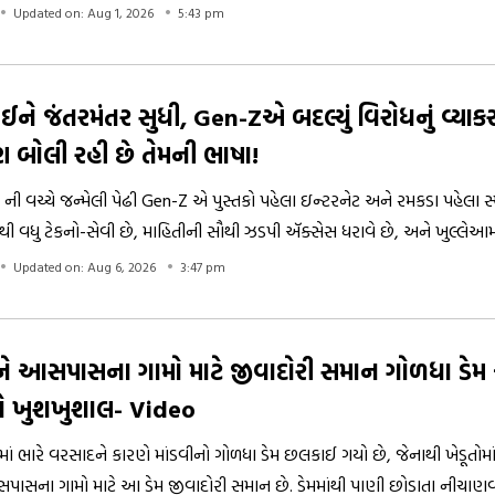
ત ખુરશી પર બેસી રહેવાથી શરીરને ક્યાં ક્યાં નુકસાનનો સામનો કરવો પડી શ
Updated on: Aug 1, 2026
5:43 pm
ઈને જંતરમંતર સુધી, Gen-Zએ બદલ્યું વિરોધનું વ્યાક
 બોલી રહી છે તેમની ભાષા!
ની વચ્ચે જન્મેલી પેઢી Gen-Z એ પુસ્તકો પહેલા ઇન્ટરનેટ અને રમકડા પહેલા સ્
થી વધુ ટેકનો-સેવી છે, માહિતીની સૌથી ઝડપી ઍક્સેસ ધરાવે છે, અને ખુલ્લેઆ
 કરવા માટે જાણીતી છે. છતાં, આજે Gen-Z જે ડિજિટલ વાતાવરણમાં ઉછરી રહી છે
Updated on: Aug 6, 2026
3:47 pm
િધમ ઉત્તેજિત કરે છે. સંવાદ કરતા વધુ ટકરાવ અને તર્ક કરતા વધુ ટ્રોલિંગને પ્
આજે સૌથી મહત્વપૂર્ણ પ્રશ્ન ફક્ત યુવાનો શું વિચારી રહ્યા છે તે નથી, પરંતુ તેઓ 
ે અને બોલી રહ્યા છે તે પણ છે.
ને આસપાસના ગામો માટે જીવાદોરી સમાન ગોળધા ડે
તો ખુશખુશાલ- Video
માં ભારે વરસાદને કારણે માંડવીનો ગોળધા ડેમ છલકાઈ ગયો છે, જેનાથી ખેડૂતોમ
પાસના ગામો માટે આ ડેમ જીવાદોરી સમાન છે. ડેમમાંથી પાણી છોડાતા નીચાણવા