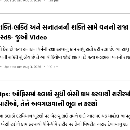
ક્તિ-ભક્તિ અને સનાતનની શક્તિ સામે વનનો રાજ
સ્તક- જુઓ Video
ેશ છે જ્યાં સનાતન ધર્મની રક્ષા કરવાનું કામ સાધુ સંતો કરી રહ્યા છે. આ સાધુ
ની શક્તિ શું હોય છે તે આ વીડિયોમાં જોઈ શકાય છે જ્યાં ભલભલા વનનો રા
જાય છે તો વિશાળકાળ ગજરાજ પણ નમન કરે છે. જુઓ વીડિયો
Updated on: Aug 3, 2026
1:10 am
ips: ઓફિસમાં કલાકો સુધી બેસી કામ કરવાથી શરીરમા
મારીઓ, તેને અવગણવાની ભૂલ ન કરશો
ા કલાકો દરમિયાન ખુરશી પર બેસવુ ભલે તમને ભલે આરામદાયક માહોલ આપતુ હ
 બેસી રહીને કામ કરવાથી ધીમે-ધીમે શરીર પર તેની વિપરીત અસર દેખાવાનું શરૂ