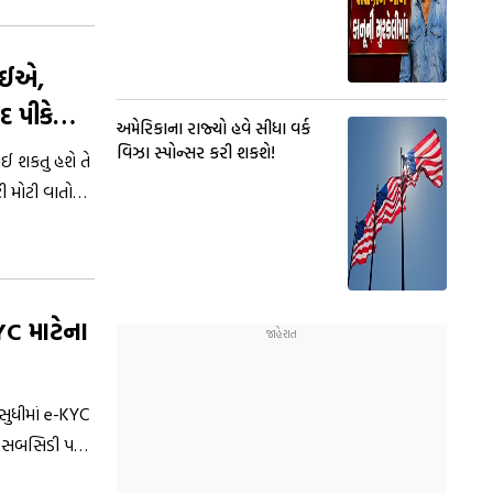
 છે જ્યાં
જોઈએ,
દ પીકેનો
અમેરિકાના રાજ્યો હવે સીધા વર્ક
વિઝા સ્પોન્સર કરી શકશે!
થઈ શકતુ હશે તે
ી મોટી વાતો
ા બે થી ત્રણ
YC માટેના
સુધીમાં e-KYC
વલા સબસિડી પણ
 છો. સમયસર