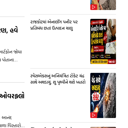
કે છે.
રાજકોટમાં એનાલૉગ પનીર પર
પ્રતિબંધ છતાં ઉત્પાદન ચાલુ
રણ, હવે
માર્ટફોન જોયા
મ પોતાના
 જ્યાં જ્ઞાન
રાથમિક્તા આપે
સ્પેસએક્સનું અનિયંત્રિત રોકેટ ચંદ્ર
સાથે અથડાયું, શુ પૃથ્વીને થશે ખતરો
કઈ ભાષામાં
મ ઓવરફ્લો
ાં આનંદ
ળા વિસ્તારોને