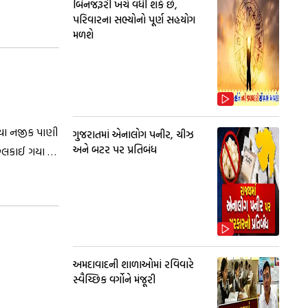
બિનજરૂરી ખર્ચ વધી શકે છે,
પરિવારના સભ્યોનો પૂર્ણ સહયોગ
મળશે
િયા નજીક પાણી
ગુજરાતમાં એનાલોગ પનીર, ચીઝ
અને બટર પર પ્રતિબંધ
 છલકાઈ ગયા છે,
અમદાવાદની શાળાઓમાં રવિવારે
સ્વૈચ્છિક વર્ગોને મંજૂરી