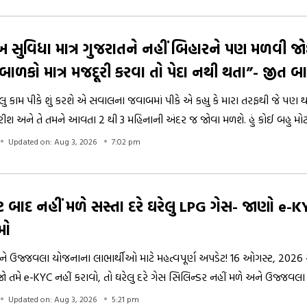
ો શિક્ષકોની જગ્યાઓ હજુ પણ ખાલી છે. એટલું જ નહીં, હજારો શાળાઓ એવી પણ
નથી. ત્યારે સૌથી મોટો સવાલ એ પણ છે કે શું ગુણવત્તાયુક્ત શિક્ષણના
 સામે ટકી શકશે?
ખ સુવિધા માત્ર ગુજરાતને નહીં બિહારને પણ મળવી 
ાળકો માત્ર મજદૂરી કરવા તો પેદા નથી થતા”- જીત બા
ેલુ કામ પીકે શું કરશે એ સવાલના જવાબમાં પીકે એ કહ્યુ કે મારા તરફથી જે પણ 
કરીશ અને તે તમને આવતા 2 થી 3 મહિનાની અંદર જ જોવા મળશે. હું કોઈ બહુ મોટ
ો. મારા ધારાસભ્ય બની જવાથી બાંકીપુર બેંગલોર તો નહીં બની જાય, પરંતુ આવત
Updated on: Aug 3, 2026
7:02 pm
ા બદલાવ જરૂર જોવા મળશે.
 બાદ નહીં મળે સસ્તા દરે ઘરેલુ LPG ગેસ- જાણો e-K
મો
ને ઉજ્જવલા યોજનાના લાભાર્થીઓ માટે મહત્વપૂર્ણ અપડેટ! 16 ઓગસ્ટ, 2026 
ો તમે e-KYC નહીં કરાવો, તો ઘરેલુ દરે ગેસ સિલિન્ડર નહીં મળે અને ઉજ્જ
 તમે Indianoil પોર્ટલ, ગેસ એજન્સી કે ડિલિવરી સ્ટાફ દ્વારા e-KYC કરાવી શકો
Updated on: Aug 3, 2026
5:21 pm