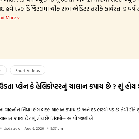
દ હવે tv9 ડિજિટલમાં ચીફ સબ એડિટર તરીકે કાર્યરત. 9 વર્ષ 
ારત્વમાં સેવા આપી. સતત નવુ શીખવાનો ક્રમ જારી રાખતા ડિજિટલ
ad More
ડિયામાં પ્રવેશ. દેશની તમામ રાજકીય ગતિવિધિઓ અને રાષ્ટ્રીય 
ર લખવામાં વિશેષ રૂચિ. રોજબરોજની આમ આદમીની સમસ્યાન
દ્દાઓને મજબુતાઈથી રજૂ કરવાની પકડ.
s
Short Videos
 ઉડતા પ્લેન કે હેલિકોપ્ટરનું ચાલાન કપાય છે ? શું હોય
 વાહનોને નિયમ ભંગ બદલ ચાલાન કપાય છે અને દંડ ભરવો પડે છે તેવી રીતે શુ
ાલાન કપાય છે? શું હોય છે નિયમો-- આવો જાણીએ
Updated on: Aug 6, 2026
9:37 pm