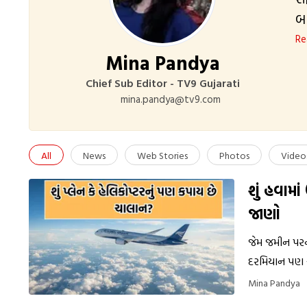
બા
પત્રક
Re
Mina Pandya
મી
પ
Chief Sub Editor - TV9 Gujarati
મુ
mina.pandya@tv9.com
All
News
Web Stories
Photos
Video
શું હવામાં
જાણો
જેમ જમીન પરના
દરમિયાન પણ ચ
Mina Pandya