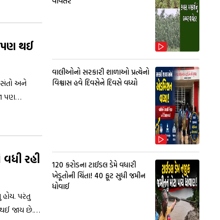
વાવેતર
ા પણ થઈ
વાલીઓનો સરકારી શાળાઓ પ્રત્યેનો
વિશ્વાસ હવે દિવસેને દિવસે વધ્યો
 સંતો અને
જા પણ
ં વધી રહી
₹120 કરોડના ટાઈડલ ડેમે વધારી
ખેડૂતોની ચિંતા! 40 ફૂટ સુધી જમીન
ધોવાઈ
ોય. પરંતુ
 થઈ જાય છે.