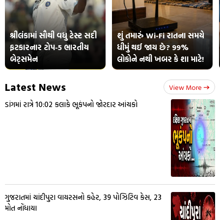
શ્રીલંકામાં સૌથી વધુ ટેસ્ટ સદી
શું તમારું Wi-Fi રાતના સમયે
ફટકારનાર ટોપ-5 ભારતીય
ધીમું થઈ જાય છે? 99%
બેટ્સમેન
લોકોને નથી ખબર કે શા માટે!
Latest News
View More
ડાંગમાં રાત્રે 10:02 કલાકે ભૂકંપનો જોરદાર આંચકો
ગુજરાતમાં ચાંદીપુરા વાયરસનો કહેર, 39 પોઝિટિવ કેસ, 23
મોત નોંધાયા