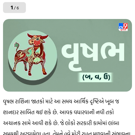
1
/ 6
વૃષભ રાશિના જાતકો માટે આ સમય આર્થિક દૃષ્ટિએ ખૂબ જ
શાનદાર સાબિત થઈ શકે છે. આવક વધારવાની નવી તકો
અચાનક સામે આવી શકે છે. જે લોકો સરકારી કામોમાં લાંબા
સમયથી અટવાયેલા હતા, તેમને હવે મોટી રાહત મળવાની સંભાવના