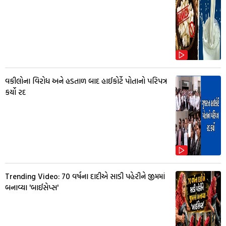
વકીલોના વિરોધ અને હડતાળ બાદ હાઈકોર્ટે પોતાનો પરિપત્ર
કર્યો રદ
Trending Video: 70 વર્ષના દાદીએ સાડી પહેરીને જીમમાં
બનાવ્યા 'બાઈસેપ્સ'