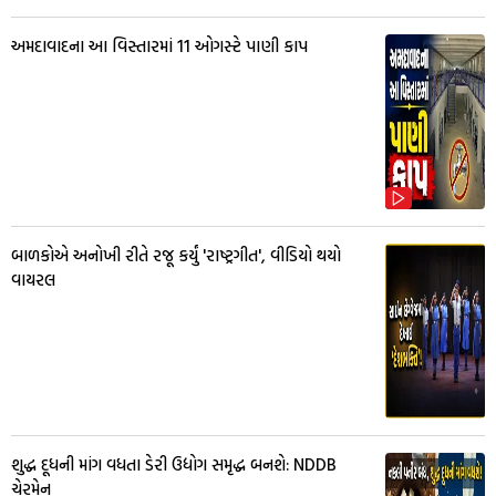
અમદાવાદના આ વિસ્તારમાં 11 ઓગસ્ટે પાણી કાપ
બાળકોએ અનોખી રીતે રજૂ કર્યું 'રાષ્ટ્રગીત', વીડિયો થયો
વાયરલ
શુદ્ધ દૂધની માંગ વધતા ડેરી ઉદ્યોગ સમૃદ્ધ બનશે: NDDB
ચેરમેન