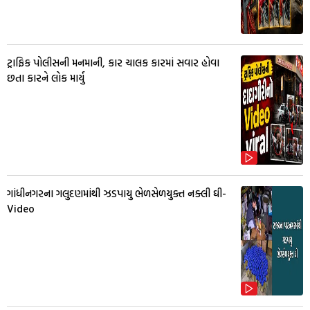
ટ્રાફિક પોલીસની મનમાની, કાર ચાલક કારમાં સવાર હોવા
છતા કારને લોક માર્યુ
ગાંધીનગરના ગલુદણમાંથી ઝડપાયુ ભેળસેળયુક્ત નક્લી ઘી-
Video