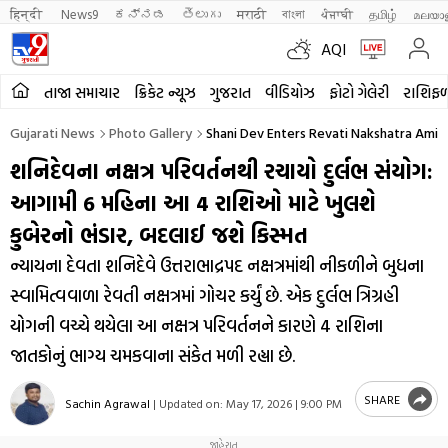
हिन्दी 
News9
ಕನ್ನಡ
తెలుగు
मराठी
বাংলা
ਪੰਜਾਬੀ
தமிழ்
മലയാ
AQI
તાજા સમાચાર
ક્રિકેટ ન્યૂઝ
ગુજરાત
વીડિયોઝ
ફોટો ગેલેરી
રાશિફ
Gujarati News
Photo Gallery
Shani Dev Enters Revati Nakshatra Amid
શનિદેવના નક્ષત્ર પરિવર્તનથી રચાયો દુર્લભ સંયોગ:
આગામી 6 મહિના આ 4 રાશિઓ માટે ખુલશે
કુબેરનો ભંડાર, બદલાઈ જશે કિસ્મત
ન્યાયના દેવતા શનિદેવે ઉત્તરાભાદ્રપદ નક્ષત્રમાંથી નીકળીને બુધના
સ્વામિત્વવાળા રેવતી નક્ષત્રમાં ગોચર કર્યું છે. એક દુર્લભ ત્રિગ્રહી
યોગની વચ્ચે થયેલા આ નક્ષત્ર પરિવર્તનને કારણે 4 રાશિના
જાતકોનું ભાગ્ય ચમકવાના સંકેત મળી રહ્યા છે.
SHARE
Sachin Agrawal
|
Updated on:
May 17, 2026 | 9:00 PM