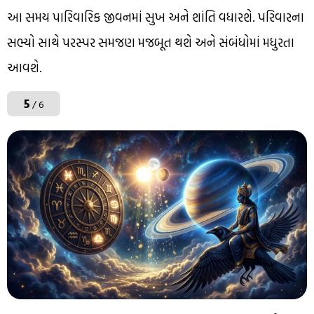
આ સમય પારિવારિક જીવનમાં સુખ અને શાંતિ વધારશે. પરિવારના
સભ્યો સાથે પરસ્પર સમજણ મજબૂત થશે અને સંબંધોમાં મધુરતા
આવશે.
5
/ 6