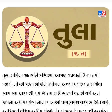
તુલા રાશિના જાતકોને કરિયરમાં આગળ વધવાની ઉત્તમ તકો
મળશે. નોકરી કરતા લોકોને પ્રમોશન અથવા પગાર વધારા જેવા
સારા સમાચાર મળી શકે છે. તમારા ઉત્સાહમાં વધારો થશે અને
કામના અર્થે કરાયેલી નાની યાત્રાઓ પણ ફાયદાકારક સાબિત થશે.
ઓફિસમાં વરિષ્ઠ અધિકારીઓનો પૂરો સહયોગ મળવાથી અટકેલા