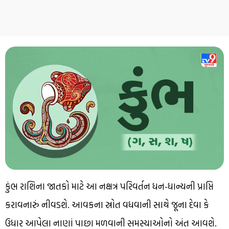
કુંભ રાશિના જાતકો માટે આ નક્ષત્ર પરિવર્તન ધન-ધાન્યની પ્રાપ્તિ
કરાવનારું નીવડશે. આવકના સ્રોત વધવાની સાથે જૂના દેવા કે
ઉધાર આપેલા નાણાં પાછા મળવાની સમસ્યાઓનો અંત આવશે.