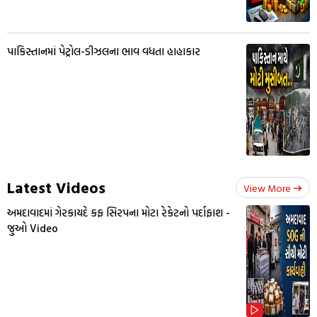
પાકિસ્તાનમાં પેટ્રોલ-ડીઝલના ભાવ વધતા હાહાકાર
Latest Videos
View More
અમદાવાદમાં ગેરકાયદે કફ સિરપના મોટા રેકેટનો પર્દાફાશ -
જુઓ Video