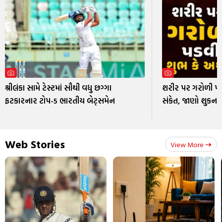
શ્રીલંકા સામે ટેસ્ટમાં સૌથી વધુ છગ્ગા
શરીર પર ગરોળી પ
ફટકારનાર ટોપ-5 ભારતીય બેટ્સમેન
સંકેત, જાણો શુકન શ
Web Stories
View More