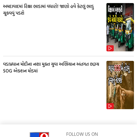
અમદાવાદમાં રિક્ષા ભાડામાં વધારો! જાણો હવે કેટલું ભાડુ
ચૂકવવું પડશે
વડાપ્રધાન મોદીના નશા મુક્ત યુવા અભિયાન અંતગત ભરૂચ
SOG એક્શન મોડમાં
FOLLOW US ON