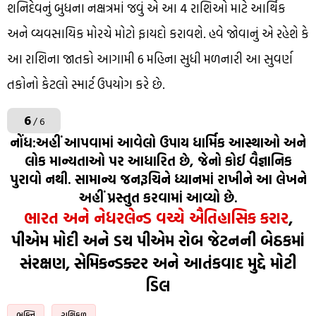
શનિદેવનું બુધના નક્ષત્રમાં જવું એ આ 4 રાશિઓ માટે આર્થિક
અને વ્યવસાયિક મોરચે મોટો ફાયદો કરાવશે. હવે જોવાનું એ રહેશે કે
આ રાશિના જાતકો આગામી 6 મહિના સુધી મળનારી આ સુવર્ણ
તકોનો કેટલો સ્માર્ટ ઉપયોગ કરે છે.
6
/ 6
નોંધ:અહીં આપવામાં આવેલો ઉપાય ધાર્મિક આસ્થાઓ અને
લોક માન્યતાઓ પર આધારિત છે, જેનો કોઈ વૈજ્ઞાનિક
પુરાવો નથી. સામાન્ય જનરૂચિને ધ્યાનમાં રાખીને આ લેખને
અહીં પ્રસ્તુત કરવામાં આવ્યો છે.
ભારત અને નેધરલેન્ડ વચ્ચે ઐતિહાસિક કરાર
,
પીએમ મોદી અને ડચ પીએમ રોબ જેટનની બેઠકમાં
સંરક્ષણ, સેમિકન્ડક્ટર અને આતંકવાદ મુદ્દે મોટી
ડિલ
ભક્તિ
રાશિફળ