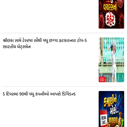
શ્રીલંકા સામે ટેસ્ટમાં સૌથી વધુ છગ્ગા ફટકારનાર ટોપ-5
ભારતીય બેટ્સમેન
5 દિવસમાં 90થી વધુ કંપનીઓ આપશે ડિવિડન્ડ