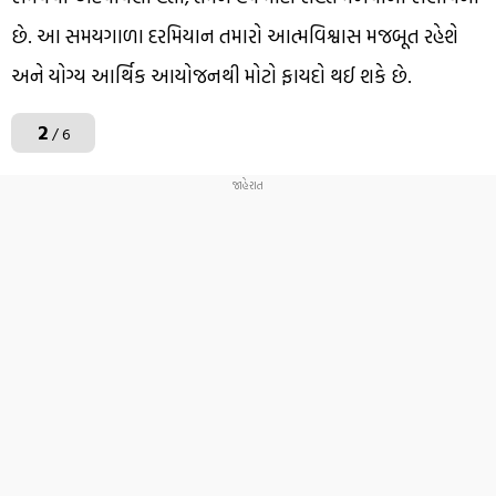
છે. આ સમયગાળા દરમિયાન તમારો આત્મવિશ્વાસ મજબૂત રહેશે
અને યોગ્ય આર્થિક આયોજનથી મોટો ફાયદો થઈ શકે છે.
2
/ 6