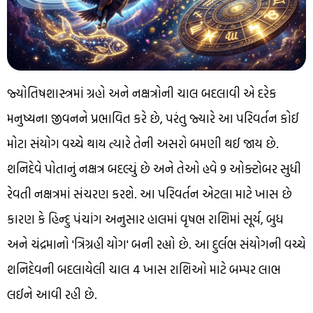
જ્યોતિષશાસ્ત્રમાં ગ્રહો અને નક્ષત્રોની ચાલ બદલાવી એ દરેક
મનુષ્યના જીવનને પ્રભાવિત કરે છે, પરંતુ જ્યારે આ પરિવર્તન કોઈ
મોટા સંયોગ વચ્ચે થાય ત્યારે તેની અસરો બમણી થઈ જાય છે.
શનિદેવે પોતાનું નક્ષત્ર બદલ્યું છે અને તેઓ હવે 9 ઓક્ટોબર સુધી
રેવતી નક્ષત્રમાં સંચરણ કરશે. આ પરિવર્તન એટલા માટે ખાસ છે
કારણ કે હિન્દુ પંચાંગ અનુસાર હાલમાં વૃષભ રાશિમાં સૂર્ય, બુધ
અને ચંદ્રમાનો 'ત્રિગ્રહી યોગ' બની રહ્યો છે. આ દુર્લભ સંયોગની વચ્ચે
શનિદેવની બદલાયેલી ચાલ 4 ખાસ રાશિઓ માટે બમ્પર લાભ
લઈને આવી રહી છે.