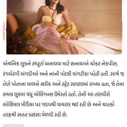
એથનિક લુકને સંપૂર્ણ બનાવવા માટે શનાયાએ ચોકર નેકપીસ,
રંગબેરંગી બંગડીઓ અને નાની પોલ્કી માંગટીકા પહેરી હતી. સાથે જ
તેણે પોતાના વાળને સ્લીક અને સ્ટ્રેટ સ્ટાઇલમાં રાખ્યા હતા, જે તેના
સમગ્ર લુકમાં વધુ એલિગન્સ ઉમેરતો હતો. તેની આ તસવીરો
સોશિયલ મીડિયા પર ઝડપથી વાયરલ થઈ રહી છે અને ચાહકો
તરફથી સતત પ્રશંસા મેળવી રહી છે.