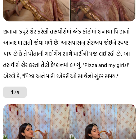
શનાયા કપૂરે શેર કરેલી તસવીરોમાં એક ફોટોમાં શનાયા પિઝાનો
આનંદ માણતી જોવા મળે છે. આસપાસનું સેટઅપ જોઈને સ્પષ્ટ
થાય છે કે તે પોતાની ગર્લ ગેંગ સાથે પાર્ટીની મજા લઈ રહી છે. આ
તસવીરો શેર કરતાં તેણે કેપ્શનમાં લખ્યું, "Pizza and my girls!"
એટલે કે, "પિઝા અને મારી છોકરીઓ સાથેનો સુંદર સમય."
1
/ 5