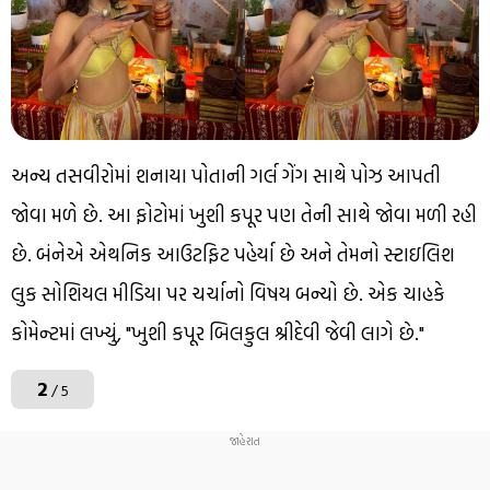
અન્ય તસવીરોમાં શનાયા પોતાની ગર્લ ગેંગ સાથે પોઝ આપતી
જોવા મળે છે. આ ફોટોમાં ખુશી કપૂર પણ તેની સાથે જોવા મળી રહી
છે. બંનેએ એથનિક આઉટફિટ પહેર્યા છે અને તેમનો સ્ટાઇલિશ
લુક સોશિયલ મીડિયા પર ચર્ચાનો વિષય બન્યો છે. એક ચાહકે
કોમેન્ટમાં લખ્યું, "ખુશી કપૂર બિલકુલ શ્રીદેવી જેવી લાગે છે."
2
/ 5