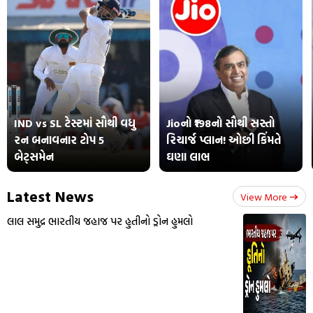
IND vs SL ટેસ્ટમાં સૌથી વધુ
Jioનો ₹198નો સૌથી સસ્તો
રન બનાવનાર ટોપ 5
રિચાર્જ પ્લાન! ઓછી કિંમતે
બેટ્સમેન
ઘણા લાભ
Latest News
View More
લાલ સમુદ્ર ભારતીય જહાજ પર હુતીનો ડ્રોન હુમલો