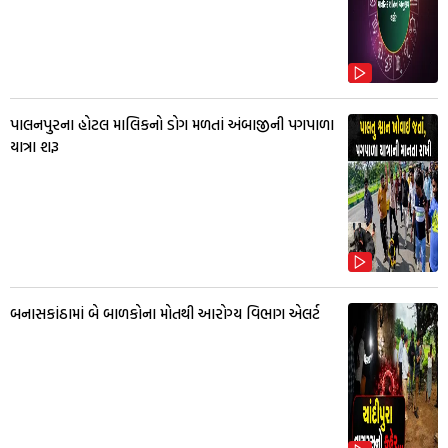
પાલનપુરના હોટલ માલિકનો ડોગ મળતાં અંબાજીની પગપાળા
યાત્રા શરૂ
બનાસકાંઠામાં બે બાળકોના મોતથી આરોગ્ય વિભાગ એલર્ટ