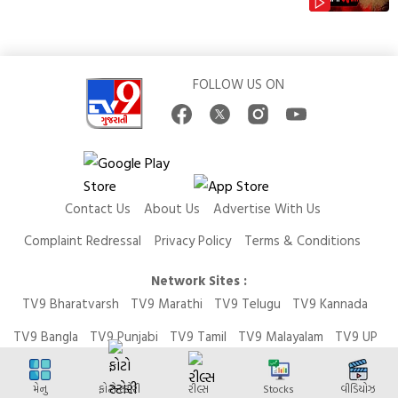
FOLLOW US ON
Contact Us
About Us
Advertise With Us
Complaint Redressal
Privacy Policy
Terms & Conditions
Network Sites :
TV9 Bharatvarsh
TV9 Marathi
TV9 Telugu
TV9 Kannada
TV9 Bangla
TV9 Punjabi
TV9 Tamil
TV9 Malayalam
TV9 UP
News9 LIVE
Money9 LIVE
મેનુ
ફોટો સ્ટોરી
રીલ્સ
Stocks
વીડિયોઝ