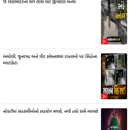
15 કિલોમીટરનો માર્ગ લોકો માટે જીવલેણ બન્યો
અમરેલી, જૂનાગઢ અને ગીર સોમનાથમાં રસ્તાઓ પર સિંહોના
આંટાફેરા
નોકરીમાં સહકર્મીઓનો સહયોગ મળશે, નવી તકો સામે આવશે