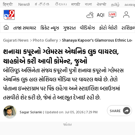
हिन्दी 
News9
ಕನ್ನಡ
తెలుగు
मराठी
বাংলা
ਪੰਜਾਬੀ
தமிழ்
മലയാ
AQI
તાજા સમાચાર
ક્રિકેટ ન્યૂઝ
ગુજરાત
વીડિયોઝ
ફોટો ગેલેરી
રાશિફ
Gujarati News
Photo Gallery
Shanaya Kapoor's Glamorous Ethnic Look
શનાયા કપૂરનો ગ્લેમરસ એથનિક લુક વાયરલ,
ચાહકોએ કરી આવી કોમેન્ટ, જુઓ
બોલિવૂડ અભિનેતા સંજય કપૂરની પુત્રી શનાયા કપૂરનો ગ્લેમરસ
એથનિક લુક હાલ સોશિયલ મીડિયા પર વાયરલ થયો છે. તેણે
પોતાના ઇન્સ્ટાગ્રામ પર પિંક લહેંગા અને સ્ટાઇલિશ બ્લાઉઝમાં
તસવીરો શેર કરી છે, જેમાં તે અદભૂત દેખાઈ રહી છે.
SHARE
Sagar Solanki
|
Updated on:
Jul 05, 2026 | 7:29 PM