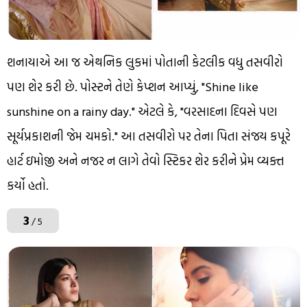
શનાયાએ આ જ એથનિક લુકમાં પોતાની કેટલીક વધુ તસવીરો
પણ શેર કરી છે. પોસ્ટને તેણે કેપ્શન આપ્યું, "Shine like
sunshine on a rainy day." એટલે કે, "વરસાદના દિવસે પણ
સૂર્યપ્રકાશની જેમ ચમકો." આ તસવીરો પર તેના પિતા સંજય કપૂરે
હાર્ટ ઇમોજી અને નજર ન લાગે તેવો સ્ટિકર શેર કરીને પ્રેમ વ્યક્ત
કર્યો હતો.
3
/ 5