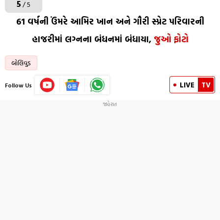
5
/ 5
61 વર્ષની ઉંમરે આમિર ખાન અને ગૌરી સ્પ્રેટ પરિવારની
હાજરીમાં લગ્નના બંધનમાં બંધાયા,
જુઓ ફોટો
બોલિવુડ
LIVE
TV
Follow Us