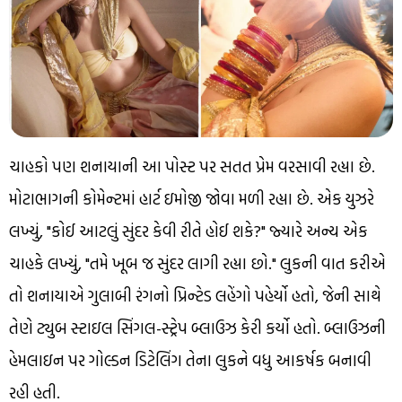
ચાહકો પણ શનાયાની આ પોસ્ટ પર સતત પ્રેમ વરસાવી રહ્યા છે.
મોટાભાગની કોમેન્ટમાં હાર્ટ ઇમોજી જોવા મળી રહ્યા છે. એક યુઝરે
લખ્યું, "કોઈ આટલું સુંદર કેવી રીતે હોઈ શકે?" જ્યારે અન્ય એક
ચાહકે લખ્યું, "તમે ખૂબ જ સુંદર લાગી રહ્યા છો." લુકની વાત કરીએ
તો શનાયાએ ગુલાબી રંગનો પ્રિન્ટેડ લહેંગો પહેર્યો હતો, જેની સાથે
તેણે ટ્યુબ સ્ટાઇલ સિંગલ-સ્ટ્રેપ બ્લાઉઝ કેરી કર્યો હતો. બ્લાઉઝની
હેમલાઇન પર ગોલ્ડન ડિટેલિંગ તેના લુકને વધુ આકર્ષક બનાવી
રહી હતી.