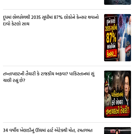
દૂધમાં ભેળસેળથી 2035 સુધીમાં 87% લોકોને કેન્સર થવાનો
દાવો કેટલો સાચ
તખ્તાપલટની તૈયારી કે રાજકીય અફવા? પાકિસ્તાનમાં શું
ચાલી રહ્યું છે?
34 વર્ષીય ખેલાડીનું ઊંઘમાં હાર્ટ એટેકથી મોત, રમતગમત