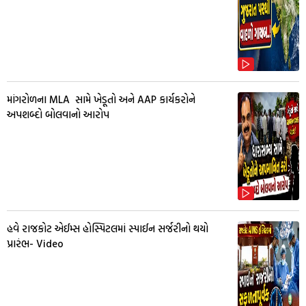
માંગરોળના MLA સામે ખેડૂતો અને AAP કાર્યકરોને
અપશબ્દો બોલવાનો આરોપ
હવે રાજકોટ એઈમ્સ હોસ્પિટલમાં સ્પાઈન સર્જરીનો થયો
પ્રારંભ- Video