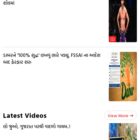
શોકમાં
ડાબરને '100% શુદ્ધ' લખવું ભારે પડ્યું, FSSAI ના આદેશ
બાદ ફેરફાર શરુ
Latest Videos
View More
લો જુઓ, ગુજરાત પરથી વાદળો ગાયબ..!