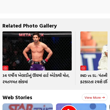
Related Photo Gallery
34 વર્ષીય ખેલાડીનું ઊંઘમાં હાર્ટ એટેકથી મોત,
IND vs SL: પંતની 
રમતગમત શોકમાં
ફટકારતા રચશે ઈત
Web Stories
View More