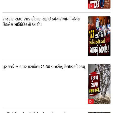
રાજકોટ RMC VRS કૌભાંડ: સફાઈ કર્મચારીઓના બોગસ
ફિટનેસ સર્ટિફિકેટનો આરોપ
પૂર વચ્ચે ઝાડ પર ફસાયેલા 25-30 વાનરોનું દિલધડક રેસ્ક્યૂ