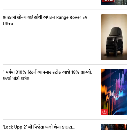
ભારતમાં લોન્ચ થઈ સૌથી અદ્યતન Range Rover SV
Ultra
1 વર્ષમાં 310% રિટર્ન આપનાર સ્ટોક આજે 18% ભાગ્યો,
મળ્યો મોટો ટાર્ગેટ
‘Lock Upp 2’ ની વિજેતા બની શ્રેયા કાલરા...