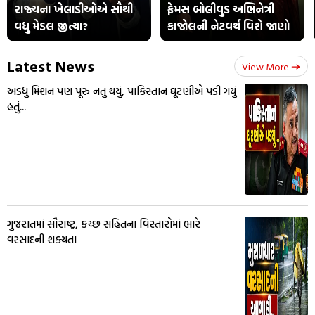
રાજ્યના ખેલાડીઓએ સૌથી
ફેમસ બોલીવુડ અભિનેત્રી
વધુ મેડલ જીત્યા?
કાજોલની નેટવર્થ વિશે જાણો
Latest News
View More
અડધું મિશન પણ પૂરું નતું થયું, પાકિસ્તાન ઘૂટણીએ પડી ગયું
હતું...
ગુજરાતમાં સૌરાષ્ટ્ર, કચ્છ સહિતના વિસ્તારોમાં ભારે
વરસાદની શક્યતા