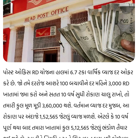
પોસ્ટ ઓફિસ RD યોજના હાલમાં 6.7 ટકા વાર્ષિક વ્યાજ દર ઓફર
કરે છે. જો તમે દરરોજ આશરે ₹100 બચાવીને દર મહિને ₹3,000 RD
ખાતામાં જમા કરો અને સતત 10 વર્ષ સુધી રોકાણ ચાલુ રાખો, તો
તમારી કુલ મૂળ મૂડી ₹3,60,000 થશે. વર્તમાન વ્યાજ દર મુજબ, આ
રોકાણ પર અંદાજે ₹1,52,565 જેટલું વ્યાજ મળશે. એટલે કે 10 વર્ષ
પૂર્ણ થયા બાદ તમારા ખાતામાં કુલ ₹5,12,565 જેટલું ભંડોળ તૈયાર