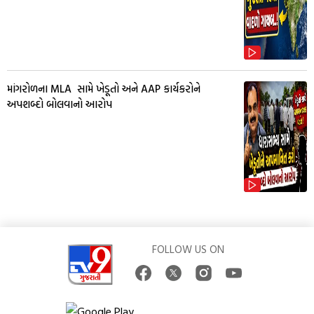
માંગરોળના MLA સામે ખેડૂતો અને AAP કાર્યકરોને
અપશબ્દો બોલવાનો આરોપ
FOLLOW US ON