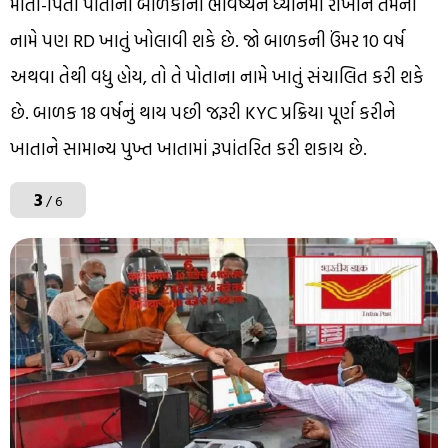
માતા-પિતા પોતાના બાળકોના ભવિષ્યને ધ્યાનમાં રાખીને તેમના
નામે પણ RD ખાતું ખોલાવી શકે છે. જો બાળકની ઉંમર 10 વર્ષ
અથવા તેથી વધુ હોય, તો તે પોતાના નામે ખાતું સંચાલિત કરી શકે
છે. બાળક 18 વર્ષનું થાય પછી જરૂરી KYC પ્રક્રિયા પૂર્ણ કરીને
ખાતાને સામાન્ય પુખ્ત ખાતામાં રૂપાંતરિત કરી શકાય છે.
3
/ 6