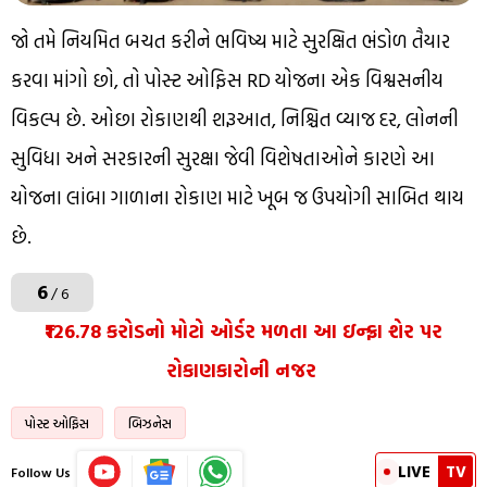
જો તમે નિયમિત બચત કરીને ભવિષ્ય માટે સુરક્ષિત ભંડોળ તૈયાર
કરવા માંગો છો, તો પોસ્ટ ઓફિસ RD યોજના એક વિશ્વસનીય
વિકલ્પ છે. ઓછા રોકાણથી શરૂઆત, નિશ્ચિત વ્યાજ દર, લોનની
સુવિધા અને સરકારની સુરક્ષા જેવી વિશેષતાઓને કારણે આ
યોજના લાંબા ગાળાના રોકાણ માટે ખૂબ જ ઉપયોગી સાબિત થાય
છે.
6
/ 6
₹126.78 કરોડનો મોટો ઓર્ડર મળતા આ ઇન્ફ્રા શેર પર
રોકાણકારોની નજર
પોસ્ટ ઓફિસ
બિઝનેસ
LIVE
TV
Follow Us