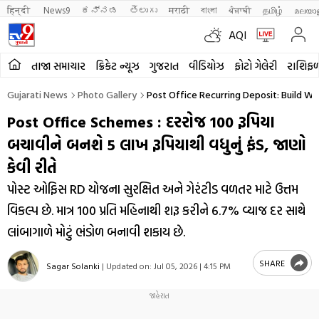
हिन्दी 
News9
ಕನ್ನಡ
తెలుగు
मराठी
বাংলা
ਪੰਜਾਬੀ
தமிழ்
മലയാ
AQI
તાજા સમાચાર
ક્રિકેટ ન્યૂઝ
ગુજરાત
વીડિયોઝ
ફોટો ગેલેરી
રાશિફ
Gujarati News
Photo Gallery
Post Office Recurring Deposit: Build W
Post Office Schemes : દરરોજ 100 રૂપિયા
બચાવીને બનશે 5 લાખ રૂપિયાથી વધુનું ફંડ, જાણો
કેવી રીતે
પોસ્ટ ઓફિસ RD યોજના સુરક્ષિત અને ગેરંટીડ વળતર માટે ઉત્તમ
વિકલ્પ છે. માત્ર ₹100 પ્રતિ મહિનાથી શરૂ કરીને 6.7% વ્યાજ દર સાથે
લાંબાગાળે મોટું ભંડોળ બનાવી શકાય છે.
SHARE
Sagar Solanki
|
Updated on:
Jul 05, 2026 | 4:15 PM