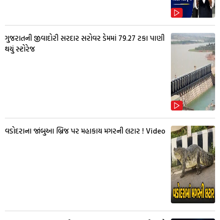
ગુજરાતની જીવાદોરી સરદાર સરોવર ડેમમાં 79.27 ટકા પાણી
થયું સ્ટોરેજ
વડોદરાના જાંબુઆ બ્રિજ પર મહાકાય મગરની લટાર ! Video