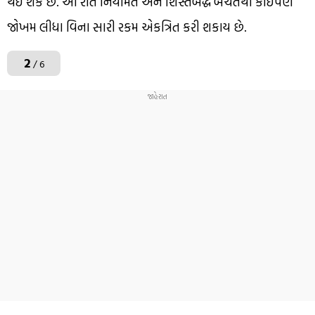
થઈ શકે છે. આ રીતે નિયમિત અને શિસ્તબદ્ધ બચતથી કોઈપણ
જોખમ લીધા વિના સારી રકમ એકત્રિત કરી શકાય છે.
2
/ 6