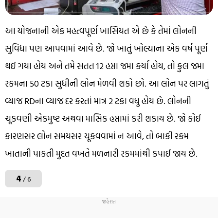
આ યોજનાની એક મહત્વપૂર્ણ ખાસિયત એ છે કે તેમાં લોનની
સુવિધા પણ આપવામાં આવે છે. જો ખાતું ખોલ્યાના એક વર્ષ પૂર્ણ
થઈ ગયા હોય અને તમે સતત 12 હપ્તા જમા કર્યા હોય, તો કુલ જમા
રકમના 50 ટકા સુધીની લોન મેળવી શકો છો. આ લોન પર લાગતું
વ્યાજ RDના વ્યાજ દર કરતાં માત્ર 2 ટકા વધુ હોય છે. લોનની
ચૂકવણી એકમુષ્ટ અથવા માસિક હપ્તામાં કરી શકાય છે. જો કોઈ
કારણસર લોન સમયસર ચૂકવવામાં ન આવે, તો બાકી રકમ
ખાતાની પાકતી મુદત વખતે મળનારી રકમમાંથી કપાઈ જાય છે.
4
/ 6