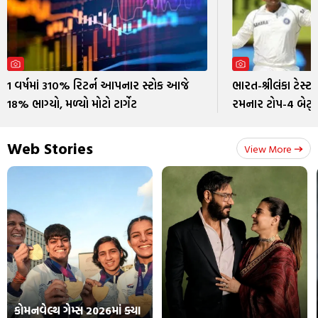
1 વર્ષમાં 310% રિટર્ન આપનાર સ્ટોક આજે
ભારત-શ્રીલંકા ટેસ્ટ
18% ભાગ્યો, મળ્યો મોટો ટાર્ગેટ
રમનાર ટોપ-4 બેટ્
Web Stories
View More
કોમનવેલ્થ ગેમ્સ 2026માં ક્યા