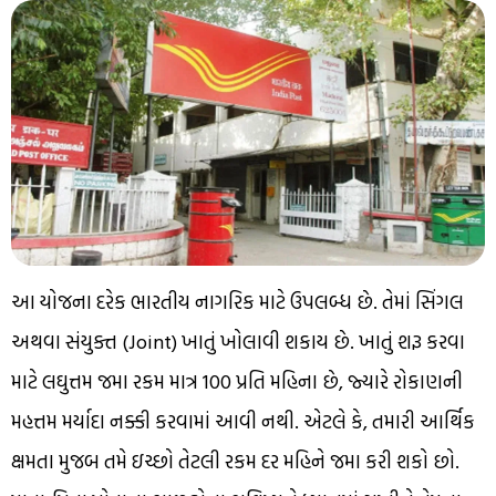
આ યોજના દરેક ભારતીય નાગરિક માટે ઉપલબ્ધ છે. તેમાં સિંગલ
અથવા સંયુક્ત (Joint) ખાતું ખોલાવી શકાય છે. ખાતું શરૂ કરવા
માટે લઘુત્તમ જમા રકમ માત્ર ₹100 પ્રતિ મહિના છે, જ્યારે રોકાણની
મહત્તમ મર્યાદા નક્કી કરવામાં આવી નથી. એટલે કે, તમારી આર્થિક
ક્ષમતા મુજબ તમે ઇચ્છો તેટલી રકમ દર મહિને જમા કરી શકો છો.