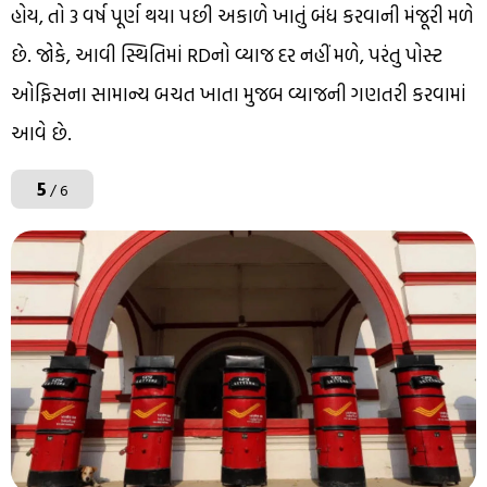
હોય, તો 3 વર્ષ પૂર્ણ થયા પછી અકાળે ખાતું બંધ કરવાની મંજૂરી મળે
છે. જોકે, આવી સ્થિતિમાં RDનો વ્યાજ દર નહીં મળે, પરંતુ પોસ્ટ
ઓફિસના સામાન્ય બચત ખાતા મુજબ વ્યાજની ગણતરી કરવામાં
આવે છે.
5
/ 6