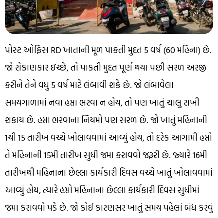
પોસ્ટ ઓફિસ RD ખાતાની મૂળ પાકતી મુદત 5 વર્ષ (60 મહિના) છે.
જો રોકાણકાર ઇચ્છે, તો પાકતી મુદત પૂર્ણ થયા પછી સરળ અરજી
કરીને તેને વધુ 5 વર્ષ માટે લંબાવી શકે છે. જો લંબાવેલા
સમયગાળામાં નવા હપ્તા ભરવા ન હોય, તો પણ ખાતું ચાલુ રાખી
શકાય છે. હપ્તા ભરવાના નિયમો પણ સરળ છે. જો ખાતું મહિનાની
1થી 15 તારીખ વચ્ચે ખોલાવવામાં આવ્યું હોય, તો દરેક આગામી હપ્તો
તે મહિનાની 15મી તારીખ સુધી જમા કરાવવો જરૂરી છે. જ્યારે 16મી
તારીખથી મહિનાના છેલ્લા કાર્યકારી દિવસ વચ્ચે ખાતું ખોલાવવામાં
આવ્યું હોય, ત્યારે હપ્તો મહિનાના છેલ્લા કાર્યકારી દિવસ સુધીમાં
જમા કરાવવો પડે છે. જો કોઈ કારણસર ખાતું સમય પહેલાં બંધ કરવું