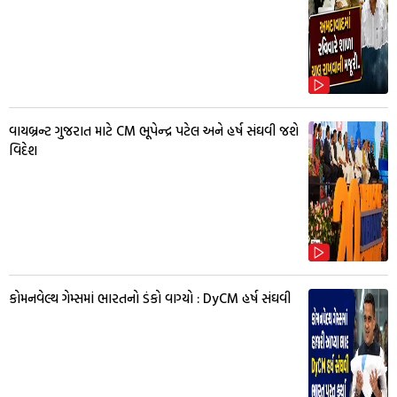
વાયબ્રન્ટ ગુજરાત માટે CM ભૂપેન્દ્ર પટેલ અને હર્ષ સંઘવી જશે
વિદેશ
કોમનવેલ્થ ગેમ્સમાં ભારતનો ડંકો વાગ્યો : DyCM હર્ષ સંઘવી