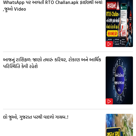
WhatsApp પર આવતી RTO Challan.apk ફાઈલથી બચો
,જુઓ Video
આજનું રાશિફળ: જાણો તમારું કરિયર, રોકાણ અને આર્થિક
પરિસ્થિતિ કેવી રહેશે
લો જુઓ, ગુજરાત પરથી વાદળો ગાયબ..!