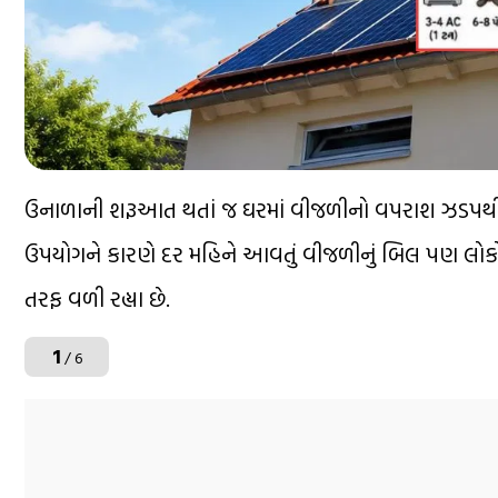
ઉનાળાની શરૂઆત થતાં જ ઘરમાં વીજળીનો વપરાશ ઝડપથી વ
ઉપયોગને કારણે દર મહિને આવતું વીજળીનું બિલ પણ લોકોની
તરફ વળી રહ્યા છે.
1
/ 6