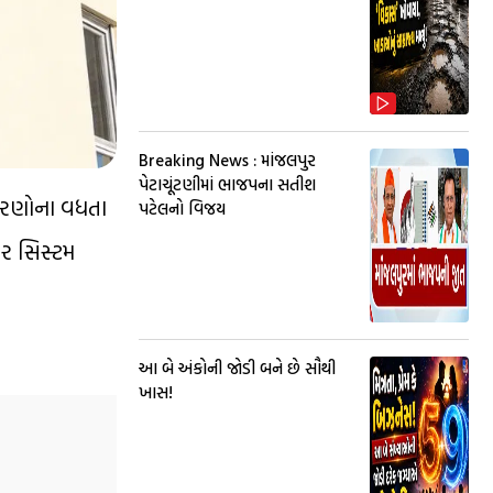
Breaking News : માંજલપુર
પેટાચૂંટણીમાં ભાજપના સતીશ
પકરણોના વધતા
પટેલનો વિજય
ાર સિસ્ટમ
આ બે અંકોની જોડી બને છે સૌથી
ખાસ!