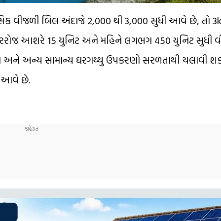
ાસિક વીજળી બિલ અંદાજે ₹2,000 થી ₹3,000 સુધી આવે છે, તો
મ દરરોજ આશરે 15 યુનિટ અને મહિને લગભગ 450 યુનિટ સુધી વ
પંખા અને અન્ય સામાન્ય ઘરગથ્થુ ઉપકરણો સરળતાથી ચલાવી શક
 આવે છે.