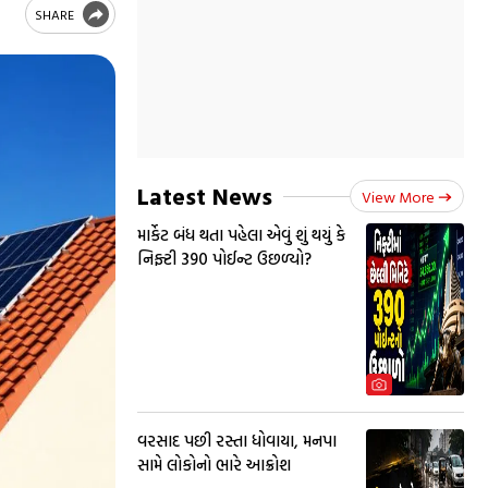
SHARE
Latest News
View More
માર્કેટ બંધ થતા પહેલા એવું શું થયું કે
નિફ્ટી 390 પોઈન્ટ ઉછળ્યો?
વરસાદ પછી રસ્તા ધોવાયા, મનપા
સામે લોકોનો ભારે આક્રોશ