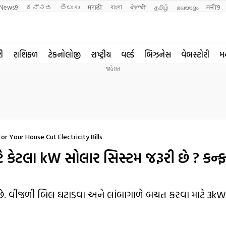
News9
ಕನ್ನಡ
తెలుగు
मराठी
বাংলা
ਪੰਜਾਬੀ
தமிழ்
മലയാളം
मनी9
રી
રાશિફળ
ટેકનોલોજી
રાષ્ટ્રીય
વર્લ્ડ
બિઝનેસ
વેબસ્ટોરી
મ
r Your House Cut Electricity Bills
 કેટલા kW સોલાર સિસ્ટમ જરૂરી છે ? કન્
 છે. વીજળી બિલ ઘટાડવા અને લાંબાગાળે બચત કરવા માટે 3k