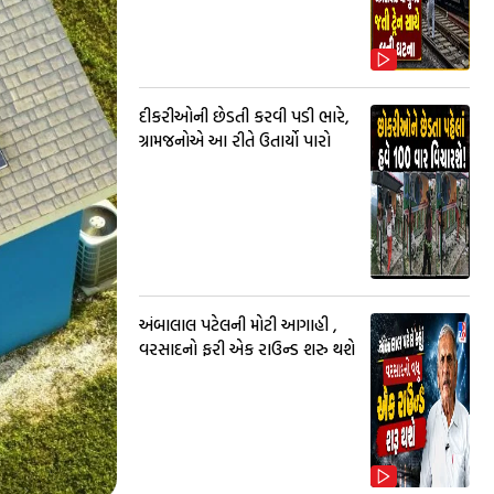
દીકરીઓની છેડતી કરવી પડી ભારે,
ગ્રામજનોએ આ રીતે ઉતાર્યો પારો
અંબાલાલ પટેલની મોટી આગાહી ,
વરસાદનો ફરી એક રાઉન્ડ શરુ થશે