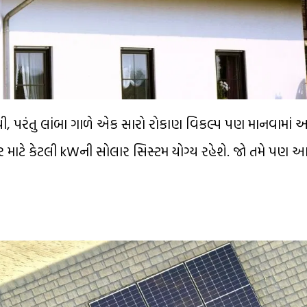
 પરંતુ લાંબા ગાળે એક સારો રોકાણ વિકલ્પ પણ માનવામાં આવ
ઘર માટે કેટલી kWની સોલાર સિસ્ટમ યોગ્ય રહેશે. જો તમે પણ આ