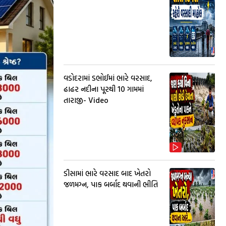
વડોદરામાં ડભોઈમાં ભારે વરસાદ,
ઢાઢર નદીના પૂરથી 10 ગામમાં
તારાજી- Video
ડીસામાં ભારે વરસાદ બાદ ખેતરો
જળમગ્ન, પાક બર્બાદ થવાની ભીતિ