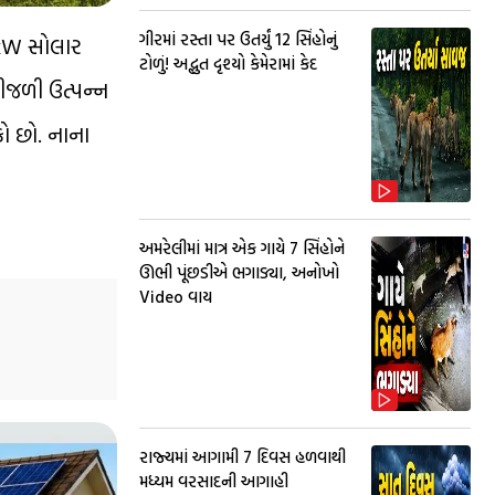
ગીરમાં રસ્તા પર ઉતર્યું 12 સિંહોનું
 3kW સોલાર
ટોળું! અદ્ભુત દૃશ્યો કેમેરામાં કેદ
ીજળી ઉત્પન્ન
ો છો. નાના
અમરેલીમાં માત્ર એક ગાયે 7 સિંહોને
ઊભી પૂંછડીએ ભગાડ્યા, અનોખો
Video વાય
રાજ્યમાં આગામી 7 દિવસ હળવાથી
મધ્યમ વરસાદની આગાહી