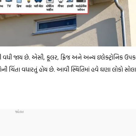
ધી જાય છે. એસી, કૂલર, ફ્રિજ અને અન્ય ઇલેક્ટ્રોનિક ઉ
 ચિંતા વધારતું હોય છે. આવી સ્થિતિમાં હવે ઘણા લોકો સોલ