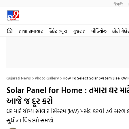
हिन्दी 
તાજા સમાચાર
ક્રિકેટ ન્યૂઝ
ગુજરાત
વીડિયોઝ
ફોટો ગેલે
Gujarati News
Photo Gallery
How To Select Solar System Size KW Fo
Solar Panel for Home : તમારા ઘર માટે
આજે જ દૂર કરો
ઘર માટે યોગ્ય સોલાર સિસ્ટમ (kW) પસંદ કરવી હવે સરળ
સુધીના વિકલ્પો સમજો.