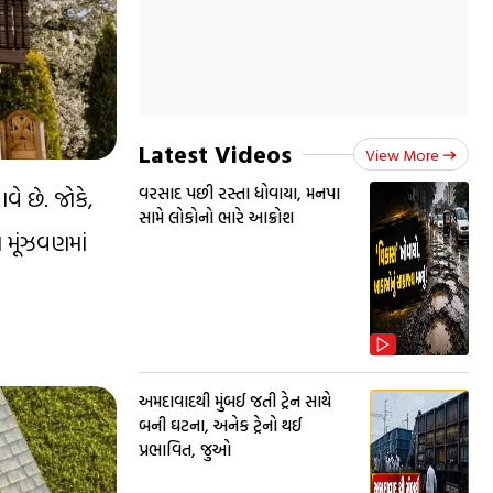
Latest Videos
View More
વરસાદ પછી રસ્તા ધોવાયા, મનપા
ે છે. જોકે,
સામે લોકોનો ભારે આક્રોશ
 મૂંઝવણમાં
અમદાવાદથી મુંબઈ જતી ટ્રેન સાથે
બની ઘટના, અનેક ટ્રેનો થઈ
પ્રભાવિત, જુઓ