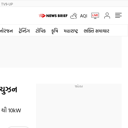
TV9-UP
AQI
નોરંજન
ટ્રેન્ડિંગ
ટોપિક
કૃષિ
મહારાષ્ટ્ર
ભક્તિ સમાચાર
ફ્યુઝન
W થી 10kW