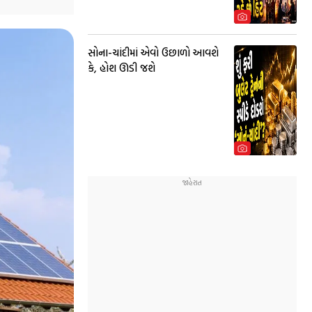
સોના-ચાંદીમાં એવો ઉછાળો આવશે
કે, હોશ ઊડી જશે