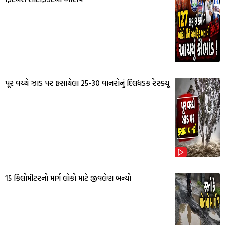
પૂર વચ્ચે ઝાડ પર ફસાયેલા 25-30 વાનરોનું દિલધડક રેસ્ક્યૂ
15 કિલોમીટરનો માર્ગ લોકો માટે જીવલેણ બન્યો