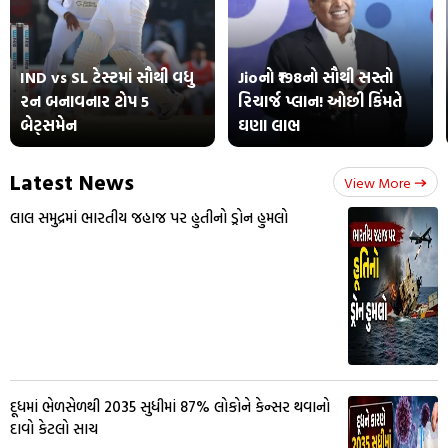
IND vs SL ટેસ્ટમાં સૌથી વધુ
Jioનો ₹198નો સૌથી સસ્તો
રન બનાવનાર ટોપ 5
રિચાર્જ પ્લાન! ઓછી કિંમતે
બેટ્સમેન
ઘણા લાભ
Latest News
View More
લાલ સમુદ્રમાં ભારતીય જહાજ પર હુતીનો ડ્રોન હુમલો
દૂધમાં ભેળસેળથી 2035 સુધીમાં 87% લોકોને કેન્સર થવાનો
દાવો કેટલો સાચ