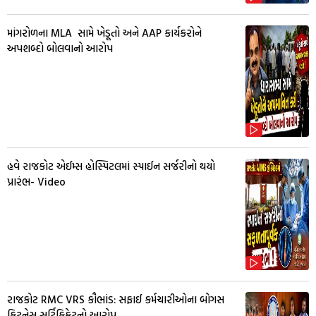
માંગરોળના MLA સામે ખેડૂતો અને AAP કાર્યકરોને
અપશબ્દો બોલવાનો આરોપ
હવે રાજકોટ એઈમ્સ હોસ્પિટલમાં સ્પાઈન સર્જરીનો થયો
પ્રારંભ- Video
રાજકોટ RMC VRS કૌભાંડ: સફાઈ કર્મચારીઓના બોગસ
ફિટનેસ સર્ટિફિકેટનો આરોપ