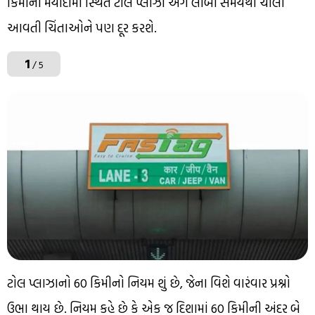
કિમીની મર્યાદામાં સ્થિત ટોલ પ્લાઝા અંગે લાંબા સમયથી ચાલી
આવતી ચિંતાઓને પણ દૂર કરશે.
1
/ 5
ટોલ પ્લાઝાનો 60 કિમીનો નિયમ શું છે, જેના વિશે વારંવાર પ્રશ્નો
ઉભા થાય છે. નિયમ કહે છે કે એક જ દિશામાં 60 કિમીની અંદર બે