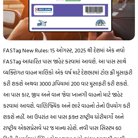
FASTag New Rules: 15 ઓગસ્ટ, 2025 થી દેશમાં એક નવો
FASTag આધારિત પાસ જાહેર કરવામાં આવશે. આ પાસ સાથે
વ્યક્તિગત વાહન માલિકો એક વર્ષ માટે દેશભરમાં ટોલ ફ્રી મુસાફરી
કરી શકશે અથવા 3000 રૂપિયામાં 200 વાર મુસાફરી કરી શકશે.
આ પાસ કાર, જીપ અને વાન જેવા ખાનગી વાહનો માટે જાહેર
કરવામાં આવશે. વાણિજ્યિક અને ભારે વાહનો તેનો ઉપયોગ કરી
શકશે નહીં. આ ઉપરાંત આ પાસ ફક્ત રાષ્ટ્રીય ધોરીમાર્ગો અને
રાષ્ટ્રીય એક્સપ્રેસવે પર જ માન્ય રહેશે. નવી પાસ સિસ્ટમ 60