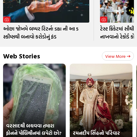
ઓછા જોખમે બમ્પર રિટર્ન! SBI ની આ 5
ટેસ્ટ ક્રિકેટમાં સૌ
સ્કીમ્સથી બનાવો કરોડોનું ફંડ
નાખવાનો રેકોર્ડ કો
Web Stories
View More
વરસાદથી બચવવા તમારા
ફોનને પોલિથીનમાં લપેટો છો?
રમનદીપ સિંહનો પરિવાર