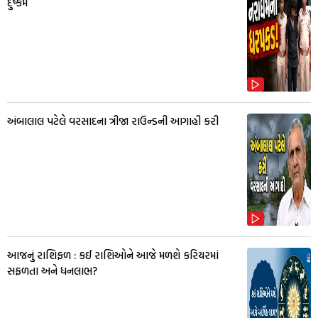
દુષ્કર્મ
અંબાલાલ પટેલે વરસાદના ત્રીજા રાઉન્ડની આગાહી કરી
આજનું રાશિફળ : કઈ રાશિઓને આજે મળશે કરિયરમાં
સફળતા અને ધનલાભ?