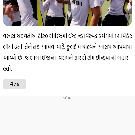
વરુણ ચક્રવર્તીએ ટી20 સીરિઝમાં ઈંગ્લેન્ડ વિરુદ્ધ 5 મેચમાં 14 વિકેટ
લીધી હતી. તેને તક આપવા માટે, કુલદીપ યાદવને આરામ આપવામાં
આવ્યો છે. જે લાંબા ઈજાના વિરામને કારણે ટીમ ઈન્ડિયાની બહાર
હતો.
4
/ 6