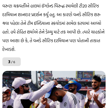
વરુણ ચક્રવર્તીએ હાલમાં ઈંગ્લેન્ડ વિરુદ્ધ રમાયેલી ટી20 સીરિઝ
દરમિયાન શાનદાર પ્રદર્શન કર્યું હતુ. આ કારણે વનડે સીરિઝ શરુ
થવા પહેલા તેને ટીમ ઈન્ડિયાના સ્કવોડમાં સામેલ કરવામાં આવ્યો
હતો. હવે રોહિત શર્માએ તેને ડેબ્યુ માટે તક આપી છે. ત્યારે ચાહકોને
પણ આશા છે કે, તે વનડે સીરિઝ દરમિયાન પણ પોતાની તાકાત
દેખાડશે.
3
/ 6