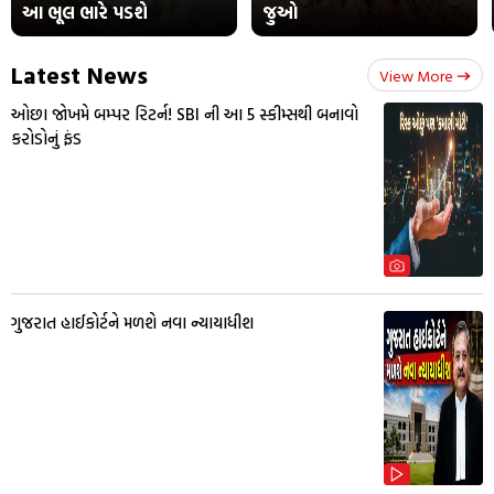
આ ભૂલ ભારે પડશે
જુઓ
Latest News
View More
ઓછા જોખમે બમ્પર રિટર્ન! SBI ની આ 5 સ્કીમ્સથી બનાવો
કરોડોનું ફંડ
ગુજરાત હાઈકોર્ટને મળશે નવા ન્યાયાધીશ