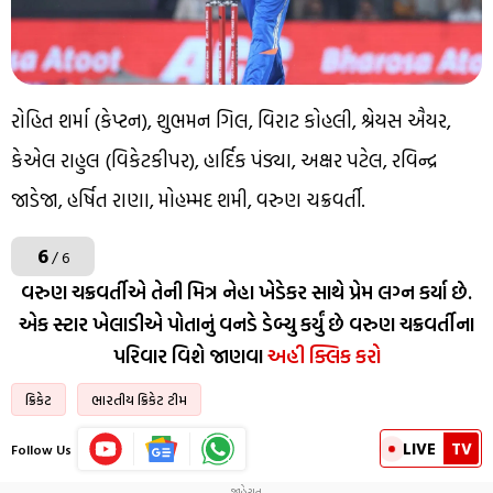
રોહિત શર્મા (કેપ્ટન), શુભમન ગિલ, વિરાટ કોહલી, શ્રેયસ ઐયર,
કેએલ રાહુલ (વિકેટકીપર), હાર્દિક પંડ્યા, અક્ષર પટેલ, રવિન્દ્ર
જાડેજા, હર્ષિત રાણા, મોહમ્મદ શમી, વરુણ ચક્રવર્તી.
6
/ 6
વરુણ ચક્રવર્તીએ તેની મિત્ર નેહા ખેડેકર સાથે પ્રેમ લગ્ન કર્યા છે.
એક સ્ટાર ખેલાડીએ પોતાનું વનડે ડેબ્યુ કર્યું છે વરુણ ચક્રવર્તીના
પરિવાર વિશે જાણવા
અહી ક્લિક કરો
ક્રિકેટ
ભારતીય ક્રિકેટ ટીમ
LIVE
TV
Follow Us