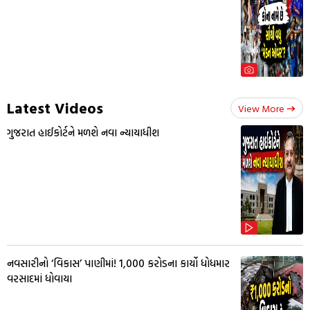
Latest Videos
View More
ગુજરાત હાઈકોર્ટને મળશે નવા ન્યાયાધીશ
નવસારીનો ‘વિકાસ’ પાણીમાં! ₹1,000 કરોડના કાર્યો ધોધમાર
વરસાદમાં ધોવાયા