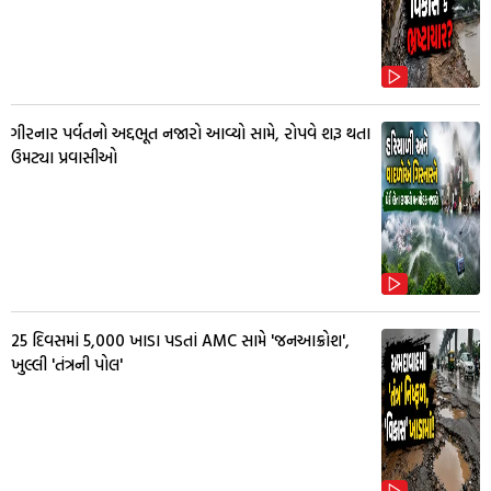
ગીરનાર પર્વતનો અદ્દભૂત નજારો આવ્યો સામે, રોપવે શરૂ થતા
ઉમટ્યા પ્રવાસીઓ
25 દિવસમાં 5,000 ખાડા પડતાં AMC સામે 'જનઆક્રોશ',
ખુલ્લી 'તંત્રની પોલ'