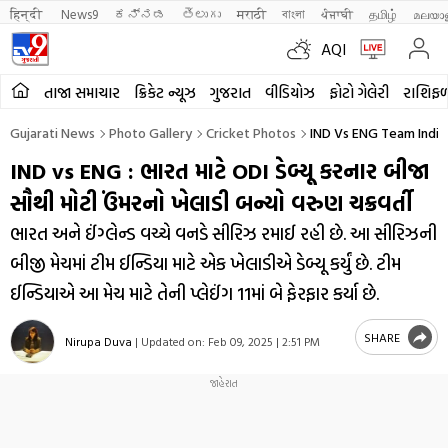
हिन्दी 
News9
ಕನ್ನಡ
తెలుగు
मराठी
বাংলা
ਪੰਜਾਬੀ
தமிழ்
മലയാ
AQI
તાજા સમાચાર
ક્રિકેટ ન્યૂઝ
ગુજરાત
વીડિયોઝ
ફોટો ગેલેરી
રાશિફ
Gujarati News
Photo Gallery
Cricket Photos
IND Vs ENG Team India
IND vs ENG : ભારત માટે ODI ડેબ્યૂ કરનાર બીજા
સૌથી મોટી ઉંમરનો ખેલાડી બન્યો વરુણ ચક્રવર્તી
ભારત અને ઈંગ્લેન્ડ વચ્ચે વનડે સીરિઝ રમાઈ રહી છે. આ સીરિઝની
બીજી મેચમાં ટીમ ઈન્ડિયા માટે એક ખેલાડીએ ડેબ્યૂ કર્યું છે. ટીમ
ઈન્ડિયાએ આ મેચ માટે તેની પ્લેઈંગ 11માં બે ફેરફાર કર્યા છે.
SHARE
Nirupa Duva
|
Updated on:
Feb 09, 2025 | 2:51 PM