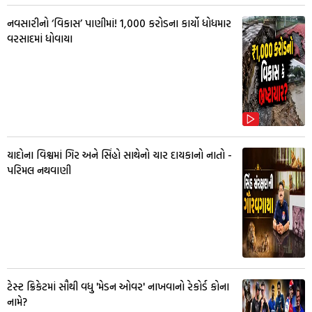
નવસારીનો ‘વિકાસ’ પાણીમાં! ₹1,000 કરોડના કાર્યો ધોધમાર
વરસાદમાં ધોવાયા
યાદોના વિશ્વમાં ગિર અને સિંહો સાથેનો ચાર દાયકાનો નાતો -
પરિમલ નથવાણી
ટેસ્ટ ક્રિકેટમાં સૌથી વધુ 'મેડન ઓવર' નાખવાનો રેકોર્ડ કોના
નામે?