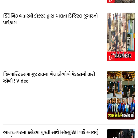
ક્લિનિક બહારથી ડોક્ટર દ્વારા ચાલતા ડિજિટલ જુગારનો
પર્દાફાશ
જિમ્નાસ્ટિક્સમાં ગુજરાતના ખેલાડીઓએ મેડલ્સની ભરી
ઝોળી ! Video
આનંદનગરના ફ્લેટમાં યુવતી સાથે સિક્યુરિટી ગાર્ડે આચર્યું