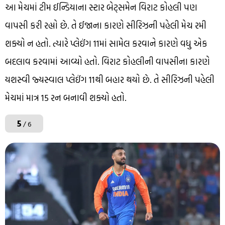
આ મેચમાં ટીમ ઈન્ડિયાના સ્ટાર બેટ્સમેન વિરાટ કોહલી પણ
વાપસી કરી રહ્યો છે. તે ઈજાના કારણે સીરિઝની પહેલી મેચ રમી
શક્યો ન હતો. ત્યારે પ્લેઈંગ 11માં સામેલ કરવાને કારણે વધુ એક
બદલાવ કરવામાં આવ્યો હતો. વિરાટ કોહલીની વાપસીના કારણે
યશસ્વી જ્યસ્વાલ પ્લેઈંગ 11થી બહાર થયો છે. તે સીરિઝની પહેલી
મેચમાં માત્ર 15 રન બનાવી શક્યો હતો.
5
/ 6