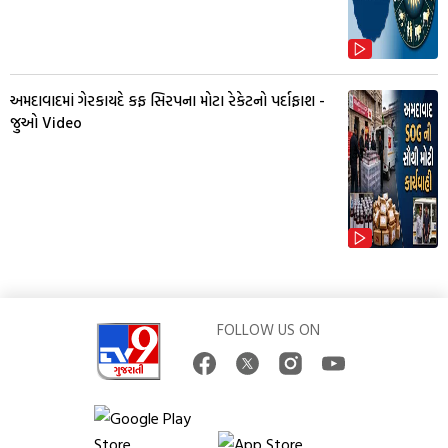
અમદાવાદમાં ગેરકાયદે કફ સિરપના મોટા રેકેટનો પર્દાફાશ -
જુઓ Video
FOLLOW US ON