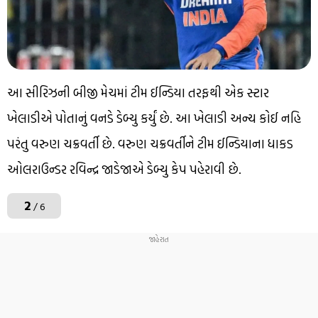
આ સીરિઝની બીજી મેચમાં ટીમ ઈન્ડિયા તરફથી એક સ્ટાર
ખેલાડીએ પોતાનું વનડે ડેબ્યુ કર્યું છે. આ ખેલાડી અન્ય કોઈ નહિ
પરંતુ વરુણ ચક્રવર્તી છે. વરુણ ચક્રવર્તીને ટીમ ઈન્ડિયાના ધાકડ
ઓલરાઉન્ડર રવિન્દ્ર જાડેજાએ ડેબ્યુ કેપ પહેરાવી છે.
2
/ 6