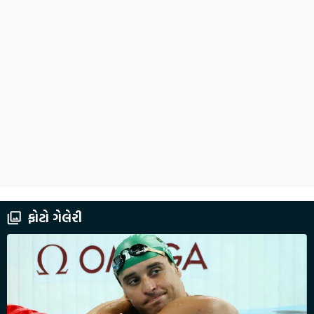
ફોટો ગેલેરી