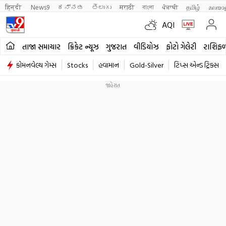
हिन्दी 
News9
ಕನ್ನಡ
తెలుగు
मराठी
বাংলা
ਪੰਜਾਬੀ
தமிழ்
മലയാ
AQI
તાજા સમાચાર
ક્રિકેટ ન્યૂઝ
ગુજરાત
વીડિયોઝ
ફોટો ગેલેરી
રાશિફ
કોમનવેલ્થ ગેમ્સ
Stocks
હવામાન
Gold-Silver
ટિપ્સ એન્ડ ટ્રિક્સ