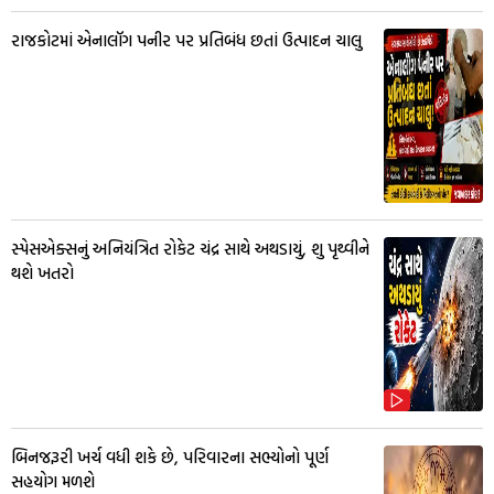
રાજકોટમાં એનાલૉગ પનીર પર પ્રતિબંધ છતાં ઉત્પાદન ચાલુ
સ્પેસએક્સનું અનિયંત્રિત રોકેટ ચંદ્ર સાથે અથડાયું, શુ પૃથ્વીને
થશે ખતરો
બિનજરૂરી ખર્ચ વધી શકે છે, પરિવારના સભ્યોનો પૂર્ણ
સહયોગ મળશે