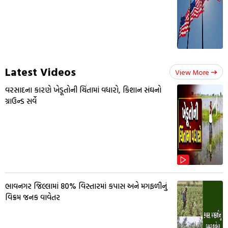
Latest Videos
View More
વરસાદના કારણે ખેડૂતોની ચિંતામાં વધારો, કિશાન સંઘનો
ગ્રાઉન્ડ સર્વે
ભાવનગર જિલ્લામાં 80% વિસ્તારમાં કપાસ અને મગફળીનું
વિક્રમ જનક વાવેતર