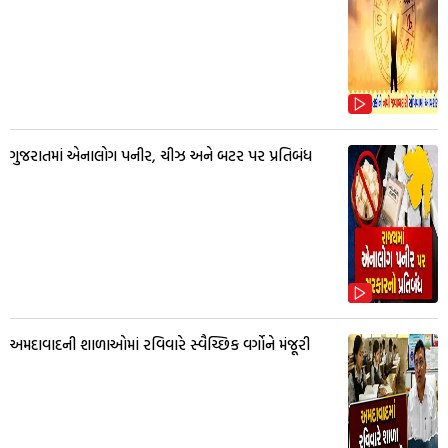
ગુજરાતમાં એનાલોગ પનીર, ચીઝ અને બટર પર પ્રતિબંધ
અમદાવાદની શાળાઓમાં રવિવારે સ્વૈચ્છિક વર્ગોને મંજૂરી