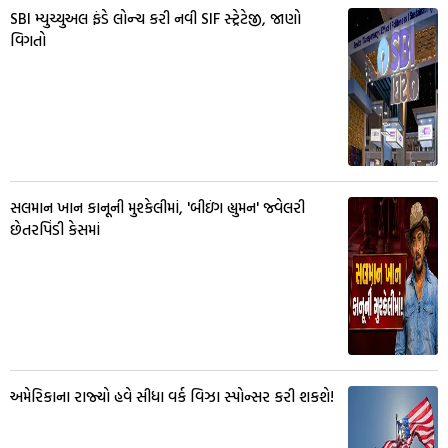
SBI મ્યુચ્યુઅલ ફંડે લોન્ચ કરી નવી SIF સ્ટ્રેટેજી, જાણો
વિગતો
સલમાન ખાન કાનૂની મુશ્કેલીમાં, 'બીઇંગ હ્યુમન' જ્વેલરી
છેતરપિંડી કેસમાં
અમેરિકાના રાજ્યો હવે સીધા વર્ક વિઝા સ્પોન્સર કરી શકશે!