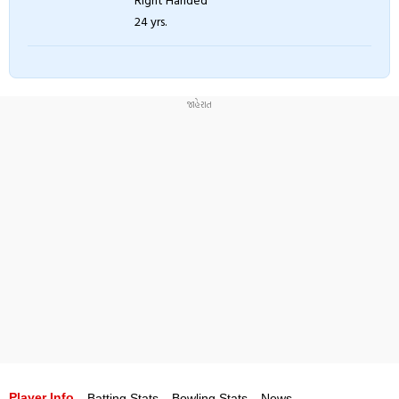
24 yrs.
Player Info
Batting Stats
Bowling Stats
News