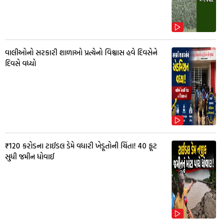
વાલીઓનો સરકારી શાળાઓ પ્રત્યેનો વિશ્વાસ હવે દિવસેને
દિવસે વધ્યો
₹120 કરોડના ટાઈડલ ડેમે વધારી ખેડૂતોની ચિંતા! 40 ફૂટ
સુધી જમીન ધોવાઈ