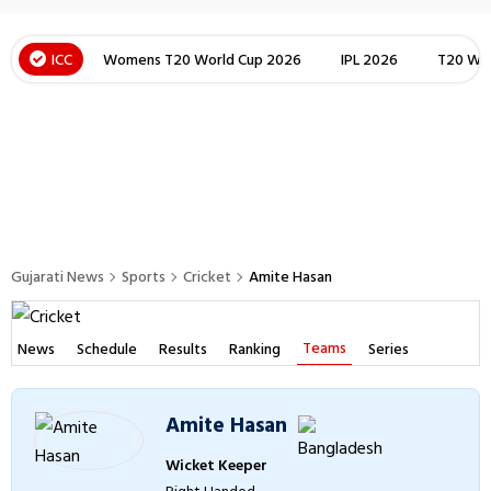
ICC
Womens T20 World Cup 2026
IPL 2026
T20 Wor
Gujarati News
Sports
Cricket
Amite Hasan
Teams
News
Schedule
Results
Ranking
Series
Amite Hasan
Wicket Keeper
Right Handed