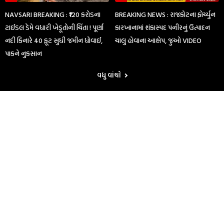
NAVSARI BREAKING : ₹120 કરોડના
BREAKING NEWS : રાજકોટના ફોર્ચ્યુન
ટાઈડલ ડેમે વધારી ખેડૂતોની ચિંતા ! પૂર્ણા
કારખાનામાં શંકાસ્પદ પનીરનું ઉત્પાદન
નદી કિનારે 40 ફૂટ સુધી જમીન ધોવાઈ,
ચાલુ હોવાના આક્ષેપ, જુઓ VIDEO
પાકને નુકસાન
વધુ વાંચો