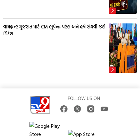
વાયબ્રન્ટ ગુજરાત માટે CM ભૂપેન્દ્ર પટેલ અને હર્ષ સંઘવી જશે
વિદેશ
FOLLOW US ON