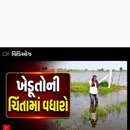
વિડિઓઝ