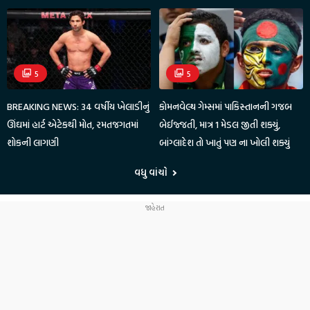
5
5
BREAKING NEWS: 34 વર્ષીય ખેલાડીનું
કોમનવેલ્થ ગેમ્સમાં પાકિસ્તાનની ગજબ
ઊંઘમાં હાર્ટ એટેકથી મોત, રમતજગતમાં
બેઈજ્જતી, માત્ર 1 મેડલ જીતી શક્યું,
શોકની લાગણી
બાંગ્લાદેશ તો ખાતું પણ ના ખોલી શક્યું
વધુ વાંચો