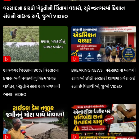
વરસાદના કારણે ખેડૂતોની ચિંતામાં વધારો, સુરેન્દ્રનગરમાં કિશાન
સંઘનો ગ્રાઉન્ડ સર્વે, જુઓ VIDEO
ભાવનગર જિલ્લામાં 80% વિસ્તારમાં
BREAKING NEWS : મહેસાણામાં ખાનગી
કપાસ અને મગફળીનું વિક્રમ જનક
શાળાઓ છોડી સરકારી શાળામાં પ્રવેશ લઈ
વાવેતર, ખેડૂતોને સારા ભાવ મળવાની
રહ્યા છે વિદ્યાર્થીઓ, જુઓ VIDEO
આશા- VIDEO