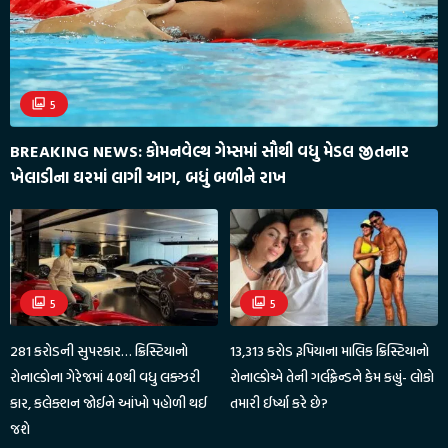
5
BREAKING NEWS: કોમનવેલ્થ ગેમ્સમાં સૌથી વધુ મેડલ જીતનાર
ખેલાડીના ઘરમાં લાગી આગ, બધું બળીને રાખ
5
5
281 કરોડની સુપરકાર… ક્રિસ્ટિયાનો
13,313 કરોડ રૂપિયાના માલિક ક્રિસ્ટિયાનો
રોનાલ્ડોના ગેરેજમાં 40થી વધુ લક્ઝરી
રોનાલ્ડોએ તેની ગર્લફ્રેન્ડને કેમ કહ્યું- લોકો
કાર, કલેક્શન જોઈને આંખો પહોળી થઈ
તમારી ઈર્ષ્યા કરે છે?
જશે