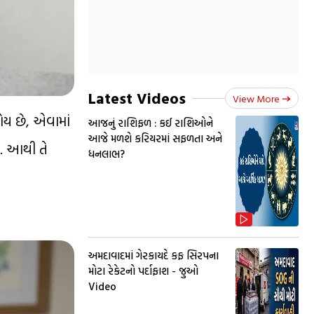
Latest Videos
View More
ોય છે, એવામાં
આજનું રાશિફળ : કઈ રાશિઓને
આજે મળશે કરિયરમાં સફળતા અને
ી. આથી તે
ધનલાભ?
અમદાવાદમાં ગેરકાયદે કફ સિરપના
મોટા રેકેટનો પર્દાફાશ - જુઓ
Video