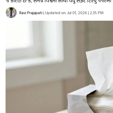
જ કારણ છે કે, સમગ્ર વિશ્વમાં સૌથી વધુ સફેદ ટિશ્યુ પેપર
Ravi Prajapati
|
Updated on:
Jul 01, 2026 | 2:35 PM