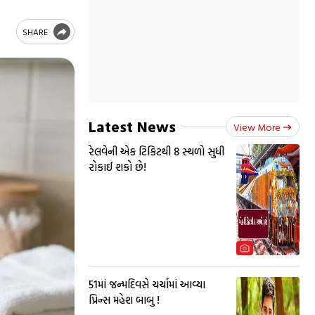
SHARE
Latest News
View More
રેલવેની એક ટિકિટથી 8 સ્થળો સુધી
રોકાઈ શકો છે!
51માં જન્મદિવસે ચર્ચામાં આવ્યા
પ્રિન્સ મહેશ બાબુ !