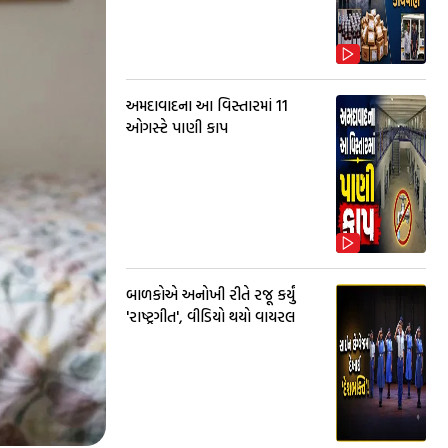
અમદાવાદના આ વિસ્તારમાં 11
ઓગસ્ટે પાણી કાપ
બાળકોએ અનોખી રીતે રજૂ કર્યું
'રાષ્ટ્રગીત', વીડિયો થયો વાયરલ