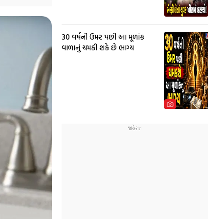
30 વર્ષની ઉંમર પછી આ મૂળાંક
વાળાનું ચમકી શકે છે ભાગ્ય