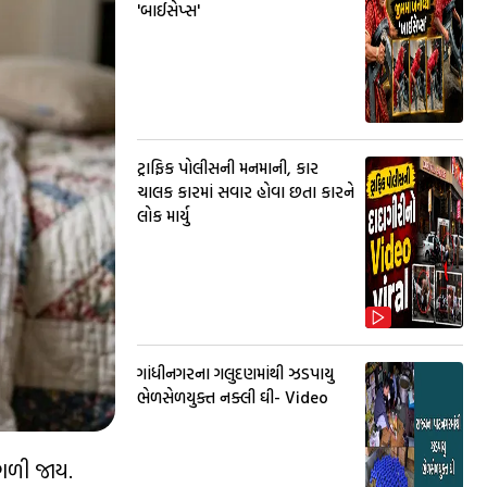
'બાઈસેપ્સ'
ટ્રાફિક પોલીસની મનમાની, કાર
ચાલક કારમાં સવાર હોવા છતા કારને
લોક માર્યુ
ગાંધીનગરના ગલુદણમાંથી ઝડપાયુ
ભેળસેળયુક્ત નક્લી ઘી- Video
ઓગળી જાય.