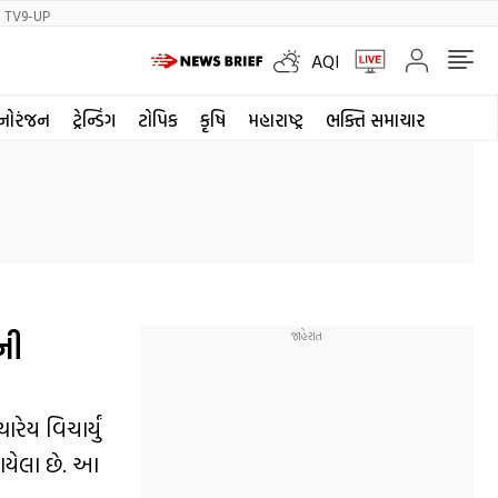
TV9-UP
AQI
નોરંજન
ટ્રેન્ડિંગ
ટોપિક
કૃષિ
મહારાષ્ટ્ર
ભક્તિ સમાચાર
ેની
ેય વિચાર્યું
ાયેલા છે. આ