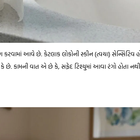
 કરવામાં આવે છે. કેટલાક લોકોની સ્કીન (ત્વચા) સેન્સિટિવ હ
ે છે. કામની વાત એ છે કે, સફેદ ટિશ્યુમાં આવા રંગો હોતા નથ