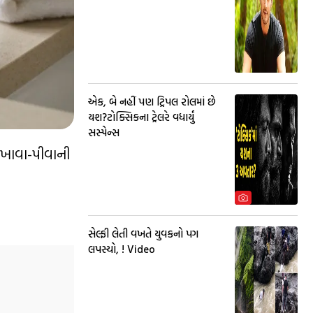
એક, બે નહીં પણ ટ્રિપલ રોલમાં છે
યશ?ટોક્સિકના ટ્રેલરે વધાર્યું
સસ્પેન્સ
ા ખાવા-પીવાની
સેલ્ફી લેતી વખતે યુવકનો પગ
લપસ્યો, ! Video