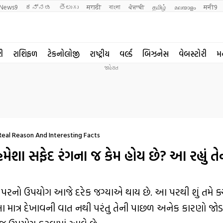
News9
ಕನ್ನಡ
తెలుగు
मराठी
বাংলা
ਪੰਜਾਬੀ
தமிழ்
മലയാളം
मनी9
રી
રાશિફળ
ટેકનોલોજી
રાષ્ટ્રીય
વર્લ્ડ
બિઝનેસ
વેબસ્ટોરી
મ
eal Reason And Interesting Facts
પર’ હંમેશા સફેદ રંગના જ કેમ હોય છે? આ રહ્યું ત
પેપરનો ઉપયોગ આજે દરેક જગ્યાએ થાય છે. આ પરથી શું તમે ક્યાર
? આ માત્ર દેખાવની વાત નથી પરંતુ તેની પાછળ અનેક કારણો જોડ