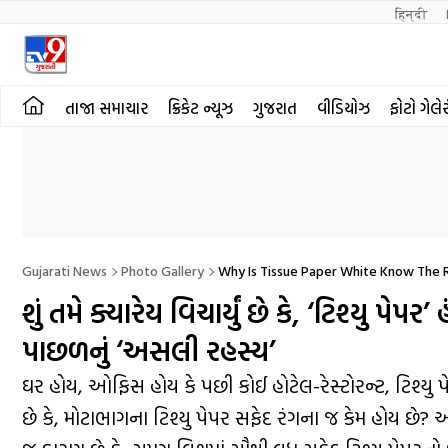
हिन्दी 
તાજા સમાચાર
ક્રિકેટ ન્યૂઝ
ગુજરાત
વીડિયોઝ
ફોટો ગેલે
Gujarati News
Photo Gallery
Why Is Tissue Paper White Know The R
શું તમે ક્યારેય વિચાર્યું છે કે, ‘ટિશ્યુ પે
પાછળનું ‘અસલી રહસ્ય’
ઘર હોય, ઓફિસ હોય કે પછી કોઈ હોટેલ-રેસ્ટોરન્ટ, ટિશ્યુ 
છે કે, મોટાભાગના ટિશ્યુ પેપર સફેદ રંગના જ કેમ હોય છે