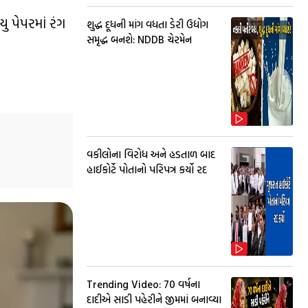
ુ પેપરમાં રંગ
શુદ્ધ દૂધની માંગ વધતા ડેરી ઉદ્યોગ
સમૃદ્ધ બનશે: NDDB ચેરમેન
વકીલોના વિરોધ અને હડતાળ બાદ
હાઈકોર્ટે પોતાનો પરિપત્ર કર્યો રદ
Trending Video: 70 વર્ષના
દાદીએ સાડી પહેરીને જીમમાં બનાવ્યા