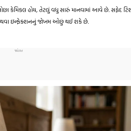
 કેમિકલ હોય, તેટલું વધુ સારું માનવામાં આવે છે. સફેદ ટિશ્ય
વા ઇન્ફેક્શનનું જોખમ ઓછું થઈ શકે છે.