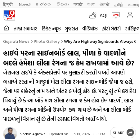
हिन्दी 
News9
ಕನ್ನಡ
తెలుగు
मराठी
বাংলা
ਪੰਜਾਬੀ
தமிழ்
മലയാ
AQI
તાજા સમાચાર
ક્રિકેટ ન્યૂઝ
ગુજરાત
વીડિયોઝ
ફોટો ગેલેરી
રાશિફ
Gujarati News
Photo Gallery
Why Are Highway Signboards Always Gre
હાઇવે પરના સાઇનબોર્ડ લાલ, પીળા કે વાદળીને
બદલે હંમેશા લીલા રંગના જ કેમ રાખવામાં આવે છે?
નેશનલ હાઇવે કે એક્સપ્રેસવે પર મુસાફરી કરતી વખતે આપણે
બધાએ રસ્તાની બાજુમાં મોટા લીલા રંગના સાઇનબોર્ડ જોયા જ હશે,
જેના પર શહેરનું નામ અને અંતર લખેલું હોય છે. પરંતુ શું તમે ક્યારેય
વિચાર્યું છે કે આ બોર્ડ માત્ર લીલા રંગના જ કેમ હોય છે? વાદળી, લાલ
અને પીળા રંગના બોર્ડનો ઉપયોગ ક્યાં થાય છે અને આ લીલા બોર્ડ
પાછળનું વિજ્ઞાન શું છે તેની રસપ્રદ વિગતો અહીં વાંચો.
SHARE
Sachin Agrawal
|
Updated on:
Jun 10, 2026 | 8:56 PM