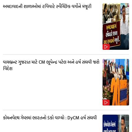
અમદાવાદની શાળાઓમાં રવિવારે સ્વૈચ્છિક વર્ગોને મંજૂરી
વાયબ્રન્ટ ગુજરાત માટે CM ભૂપેન્દ્ર પટેલ અને હર્ષ સંઘવી જશે
વિદેશ
કોમનવેલ્થ ગેમ્સમાં ભારતનો ડંકો વાગ્યો : DyCM હર્ષ સંઘવી