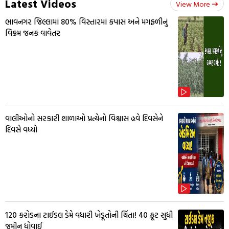
Latest Videos
View More
ભાવનગર જિલ્લામાં 80% વિસ્તારમાં કપાસ અને મગફળીનું
વિક્રમ જનક વાવેતર
વાલીઓનો સરકારી શાળાઓ પ્રત્યેનો વિશ્વાસ હવે દિવસેને
દિવસે વધ્યો
₹120 કરોડના ટાઈડલ ડેમે વધારી ખેડૂતોની ચિંતા! 40 ફૂટ સુધી
જમીન ધોવાઈ