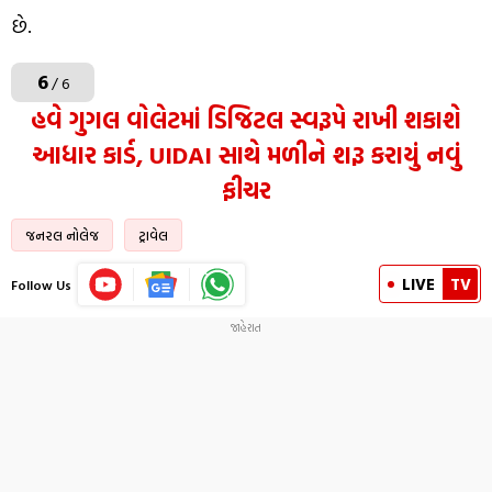
છે.
6
/ 6
હવે ગુગલ વોલેટમાં ડિજિટલ સ્વરૂપે રાખી શકાશે
આધાર કાર્ડ, UIDAI સાથે મળીને શરૂ કરાયું નવું
ફીચર
જનરલ નોલેજ
ટ્રાવેલ
LIVE
TV
Follow Us