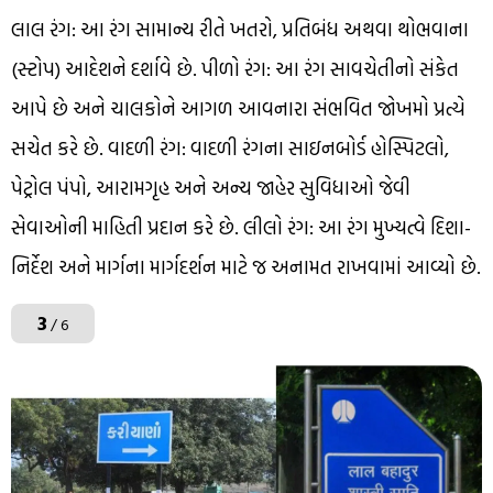
લાલ રંગ: આ રંગ સામાન્ય રીતે ખતરો, પ્રતિબંધ અથવા થોભવાના
(સ્ટોપ) આદેશને દર્શાવે છે. પીળો રંગ: આ રંગ સાવચેતીનો સંકેત
આપે છે અને ચાલકોને આગળ આવનારા સંભવિત જોખમો પ્રત્યે
સચેત કરે છે. વાદળી રંગ: વાદળી રંગના સાઇનબોર્ડ હોસ્પિટલો,
પેટ્રોલ પંપો, આરામગૃહ અને અન્ય જાહેર સુવિધાઓ જેવી
સેવાઓની માહિતી પ્રદાન કરે છે. લીલો રંગ: આ રંગ મુખ્યત્વે દિશા-
નિર્દેશ અને માર્ગના માર્ગદર્શન માટે જ અનામત રાખવામાં આવ્યો છે.
3
/ 6