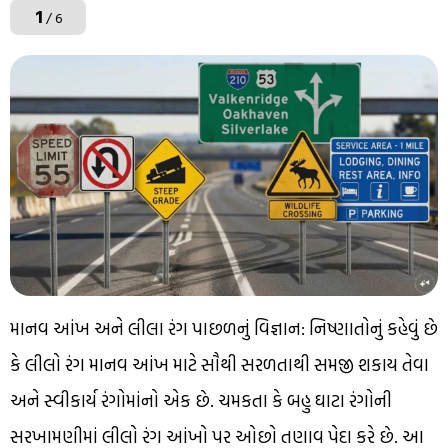
1
/ 6
માનવ આંખ અને લીલા રંગ પાછળનું વિજ્ઞાન: નિષ્ણાતોનું કહેવું છે
કે લીલો રંગ માનવ આંખ માટે સૌથી સરળતાથી સમજી શકાય તેવા
અને સ્વીકાર્ય રંગોમાંનો એક છે. ચમકતા કે બહુ ઘાટા રંગોની
સરખામણીમાં લીલો રંગ આંખો પર ઓછો તણાવ પેદા કરે છે. આ