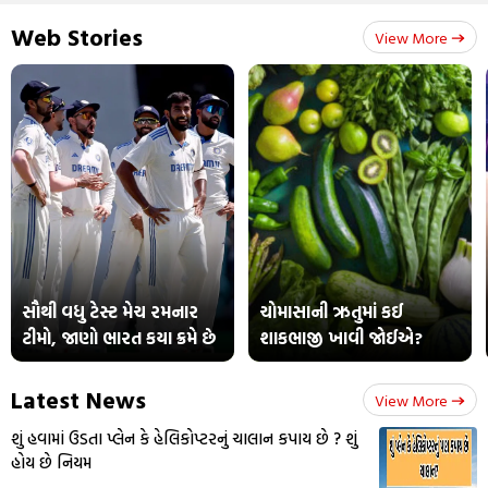
Web Stories
View More
સૌથી વધુ ટેસ્ટ મેચ રમનાર
ચોમાસાની ઋતુમાં કઈ
ટીમો, જાણો ભારત કયા ક્રમે છે
શાકભાજી ખાવી જોઈએ?
Latest News
View More
શું હવામાં ઉડતા પ્લેન કે હેલિકોપ્ટરનું ચાલાન કપાય છે ? શું
હોય છે નિયમ