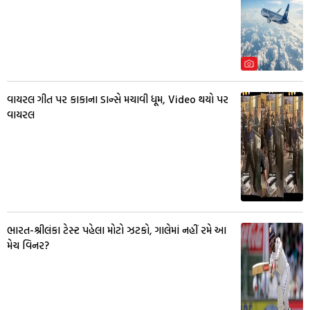
વાયરલ ગીત પર કાકાના ડાન્સે મચાવી ધૂમ, Video થયો પર
વાયરલ
ભારત-શ્રીલંકા ટેસ્ટ પહેલા મોટો ઝટકો, ગાલેમાં નહીં રમે આ
મેચ વિનર?