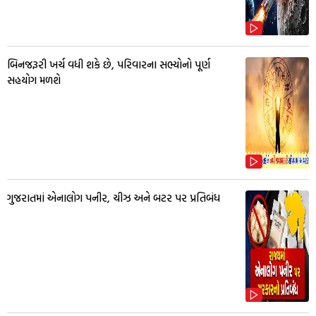
બિનજરૂરી ખર્ચ વધી શકે છે, પરિવારના સભ્યોનો પૂર્ણ
સહયોગ મળશે
ગુજરાતમાં એનાલોગ પનીર, ચીઝ અને બટર પર પ્રતિબંધ