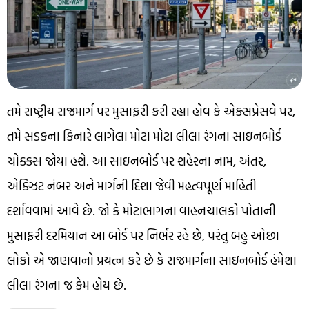
તમે રાષ્ટ્રીય રાજમાર્ગ પર મુસાફરી કરી રહ્યા હોવ કે એક્સપ્રેસવે પર,
તમે સડકના કિનારે લાગેલા મોટા મોટા લીલા રંગના સાઇનબોર્ડ
ચોક્કસ જોયા હશે. આ સાઇનબોર્ડ પર શહેરના નામ, અંતર,
એક્ઝિટ નંબર અને માર્ગની દિશા જેવી મહત્વપૂર્ણ માહિતી
દર્શાવવામાં આવે છે. જો કે મોટાભાગના વાહનચાલકો પોતાની
મુસાફરી દરમિયાન આ બોર્ડ પર નિર્ભર રહે છે, પરંતુ બહુ ઓછા
લોકો એ જાણવાનો પ્રયત્ન કરે છે કે રાજમાર્ગના સાઇનબોર્ડ હંમેશા
લીલા રંગના જ કેમ હોય છે.