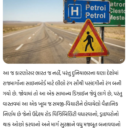
આ જ કારણોસર ભારત જ નહીં, પરંતુ દુનિયાભરના ઘણા દેશોમાં
રાજમાર્ગોના સાઇનબોર્ડ માટે લીલો રંગ સૌથી પસંદગીનો રંગ બની
ગયો છે. જોવામાં તો આ એક સામાન્ય ડિઝાઈન જેવું લાગે છે, પરંતુ
વાસ્તવમાં આ એક ખૂબ જ સમજી-વિચારીને લેવાયેલો વૈજ્ઞાનિક
નિર્ણય છે જેનો ઉદ્દેશ્ય રોડ વિઝિબિલિટી વધારવાનો, ડ્રાઇવરોનો
થાક ઓછો કરવાનો અને માર્ગ સુરક્ષાને વધુ મજબૂત બનાવવાનો