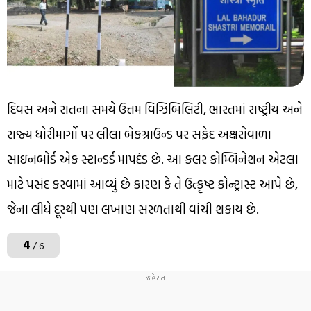
દિવસ અને રાતના સમયે ઉત્તમ વિઝિબિલિટી, ભારતમાં રાષ્ટ્રીય અને
રાજ્ય ધોરીમાર્ગો પર લીલા બેકગ્રાઉન્ડ પર સફેદ અક્ષરોવાળા
સાઇનબોર્ડ એક સ્ટાન્ડર્ડ માપદંડ છે. આ કલર કોમ્બિનેશન એટલા
માટે પસંદ કરવામાં આવ્યું છે કારણ કે તે ઉત્કૃષ્ટ કોન્ટ્રાસ્ટ આપે છે,
જેના લીધે દૂરથી પણ લખાણ સરળતાથી વાંચી શકાય છે.
4
/ 6