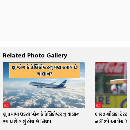
Related Photo Gallery
શું હવામાં ઉડતા પ્લેન કે હેલિકોપ્ટરનું ચાલાન
ભારત-શ્રીલંકા ટેસ્ટ
કપાય છે ? શું હોય છે નિયમ
નહીં રમે આ મેચ વ