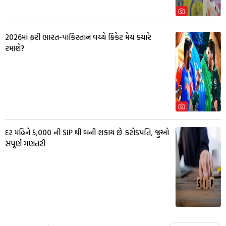
2026માં ફરી ભારત-પાકિસ્તાન વચ્ચે ક્રિકેટ મેચ ક્યારે
રમાશે?
દર મહિને ₹5,000 ની SIP થી બની શકાય છે કરોડપતિ, જુઓ
સંપૂર્ણ ગણતરી