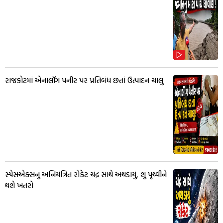
રાજકોટમાં એનાલૉગ પનીર પર પ્રતિબંધ છતાં ઉત્પાદન ચાલુ
સ્પેસએક્સનું અનિયંત્રિત રોકેટ ચંદ્ર સાથે અથડાયું, શુ પૃથ્વીને
થશે ખતરો