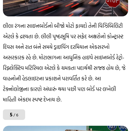
લીલા રંગના સાઇનબોર્ડનો બીજો મોટો ફાયદો તેની વિઝિબિલિટી
એટલે કે દ્રશ્યતા છે. લીલી પૃષ્ઠભૂમિ પર સફેદ અક્ષરોનો કોન્ટ્રાસ્ટ
દિવસ અને રાત બંને સમયે ડ્રાઇવિંગ દરમિયાન એકસરખો
અસરકારક રહે છે. મોટાભાગના આધુનિક હાઇવે સાઇનબોર્ડ રેટ્રો-
રિફ્લેક્ટિવ મટિરિયલ એટલે કે ચમકતા પદાર્થથી સજ્જ હોય છે, જે
વાહનોની હેડલાઇટના પ્રકાશને પરાવર્તિત કરે છે. આ
ટેક્નોલોજીના કારણે અંધારું થયા પછી પણ બોર્ડ પર લખેલી
માહિતી એકદમ સ્પષ્ટ દેખાય છે.
5
/ 6