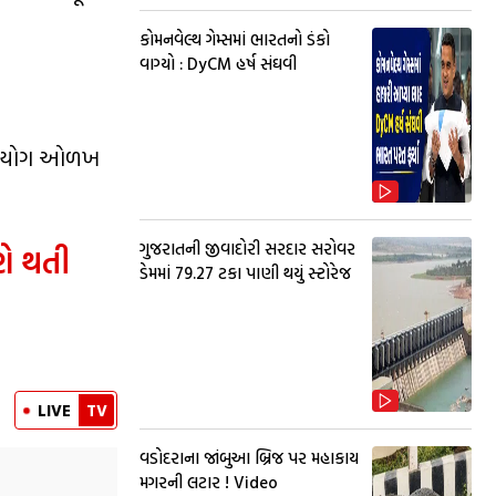
કોમનવેલ્થ ગેમ્સમાં ભારતનો ડંકો
વાગ્યો : DyCM હર્ષ સંઘવી
ો ઉપયોગ ઓળખ
ગુજરાતની જીવાદોરી સરદાર સરોવર
ણે થતી
ડેમમાં 79.27 ટકા પાણી થયું સ્ટોરેજ
LIVE
TV
વડોદરાના જાંબુઆ બ્રિજ પર મહાકાય
મગરની લટાર ! Video