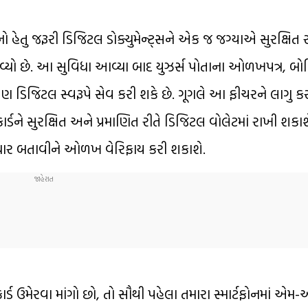
 જેનો હેતુ જરૂરી ડિજિટલ ડોક્યુમેન્ટ્સને એક જ જગ્યાએ સુરક્ષિત
 આવ્યો છે. આ સુવિધા આવ્યા બાદ યુઝર્સ પોતાના ઓળખપત્ર, બોર્
 પણ ડિજિટલ સ્વરૂપે સેવ કરી શકે છે. ગૂગલે આ ફીચરને લાગુ કર
ને સુરક્ષિત અને પ્રમાણિત રીતે ડિજિટલ વોલેટમાં રાખી શકાશ
 બતાવીને ઓળખ વેરિફાય કરી શકાશે.
 ઉમેરવા માંગો છો, તો સૌથી પહેલા તમારા સ્માર્ટફોનમાં એ