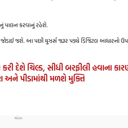
ું પાલન કરવાનું રહેશે.
ેટમાં જોડાઈ જશે. આ પછી યુઝર્સ જરૂર પડ્યે ડિજિટલ આધારન
ે કરી દેશે ચિલ્ડ, સીધી બરફીલી હવાના કાર
અને પીડામાંથી મળશે મુક્તિ