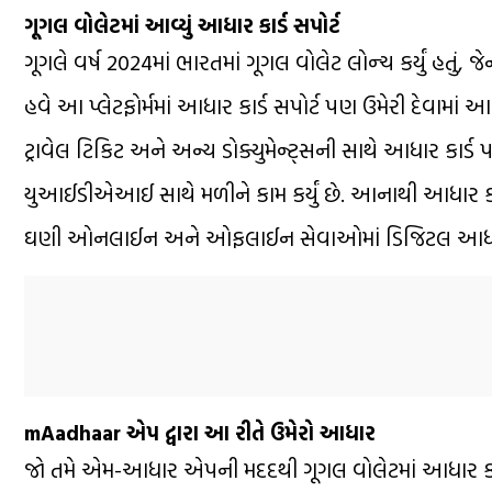
ગૂગલ વોલેટમાં આવ્યું આધાર કાર્ડ સપોર્ટ
ગૂગલે વર્ષ 2024માં ભારતમાં ગૂગલ વોલેટ લોન્ચ કર્યું હતું,
હવે આ પ્લેટફોર્મમાં આધાર કાર્ડ સપોર્ટ પણ ઉમેરી દેવામાં
ટ્રાવેલ ટિકિટ અને અન્ય ડોક્યુમેન્ટ્સની સાથે આધાર કાર્ડ
યુઆઈડીએઆઈ સાથે મળીને કામ કર્યું છે. આનાથી આધાર કાર્ડ
ઘણી ઓનલાઈન અને ઓફલાઈન સેવાઓમાં ડિજિટલ આધાર
mAadhaar એપ દ્વારા આ રીતે ઉમેરો આધાર
જો તમે એમ-આધાર એપની મદદથી ગૂગલ વોલેટમાં આધાર કાર્ડ