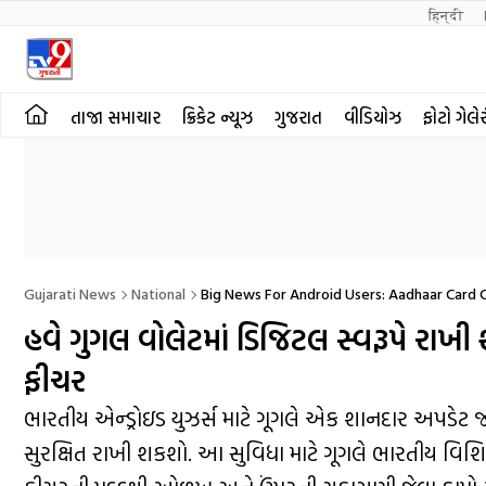
हिन्दी 
તાજા સમાચાર
ક્રિકેટ ન્યૂઝ
ગુજરાત
વીડિયોઝ
ફોટો ગેલે
Gujarati News
National
Big News For Android Users: Aadhaar Card 
હવે ગુગલ વોલેટમાં ડિજિટલ સ્વરૂપે રાખી 
ફીચર
ભારતીય એન્ડ્રોઇડ યુઝર્સ માટે ગૂગલે એક શાનદાર અપડેટ જાહ
સુરક્ષિત રાખી શકશો. આ સુવિધા માટે ગૂગલે ભારતીય વિશ