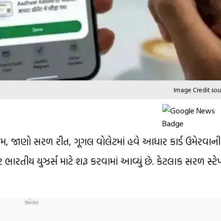
Image Credit sou
ે કામ, જાણો સરળ રીત, ગૂગલ વોલેટમાં હવે આધાર કાર્ડ ઉમેરવાન
ય યુઝર્સ માટે શરૂ કરવામાં આવ્યું છે. કેટલાક સરળ સ્ટેપ