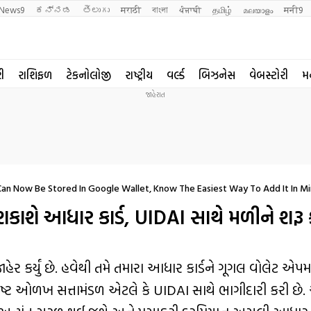
News9
ಕನ್ನಡ
తెలుగు
मराठी
বাংলা
ਪੰਜਾਬੀ
தமிழ்
മലയാളം
मनी9
રી
રાશિફળ
ટેકનોલોજી
રાષ્ટ્રીય
વર્લ્ડ
બિઝનેસ
વેબસ્ટોરી
મ
Can Now Be Stored In Google Wallet, Know The Easiest Way To Add It In M
શકાશે આધાર કાર્ડ, UIDAI સાથે મળીને શરૂ કર
ેર કર્યું છે. હવેથી તમે તમારા આધાર કાર્ડને ગૂગલ વોલેટ એપમ
િષ્ટ ઓળખ સત્તામંડળ એટલે કે UIDAI સાથે ભાગીદારી કરી છે