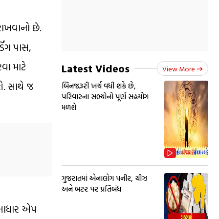
 રાખવાનો છે.
ડિંગ પાસ,
વા માટે
Latest Videos
View More
ે. સાથે જ
બિનજરૂરી ખર્ચ વધી શકે છે,
પરિવારના સભ્યોનો પૂર્ણ સહયોગ
મળશે
ગુજરાતમાં એનાલોગ પનીર, ચીઝ
અને બટર પર પ્રતિબંધ
મ-આધાર એપ