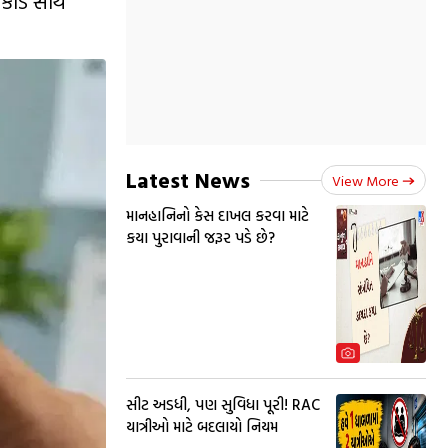
ર્ડ સાથે
Latest News
View More
માનહાનિનો કેસ દાખલ કરવા માટે
કયા પુરાવાની જરૂર પડે છે?
સીટ અડધી, પણ સુવિધા પૂરી! RAC
યાત્રીઓ માટે બદલાયો નિયમ