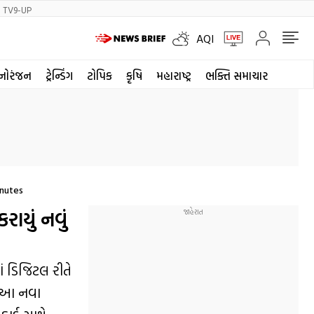
TV9-UP
AQI
નોરંજન
ટ્રેન્ડિંગ
ટોપિક
કૃષિ
મહારાષ્ટ્ર
ભક્તિ સમાચાર
inutes
ાયું નવું
ાં ડિજિટલ રીતે
. આ નવા