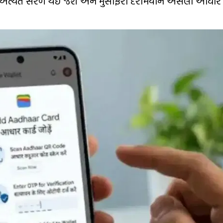
ત્યંત સરળ થઈ જશે અને મુસાફરી દરમિયાન અસલી આધાર કા