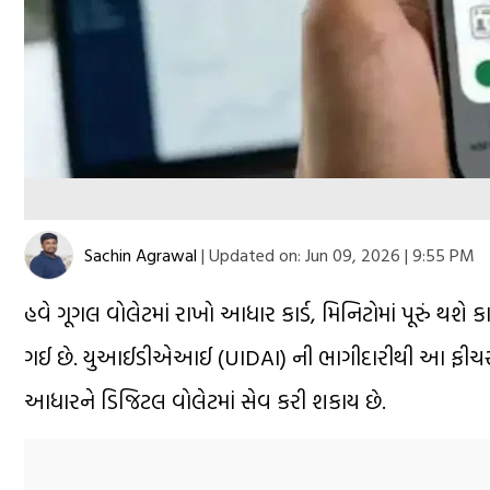
Sachin Agrawal
|
Updated on:
Jun 09, 2026 | 9:55 PM
હવે ગૂગલ વોલેટમાં રાખો આધાર કાર્ડ, મિનિટોમાં પૂરું થશ
ગઈ છે. યુઆઈડીએઆઈ (UIDAI) ની ભાગીદારીથી આ ફીચર ભારતી
આધારને ડિજિટલ વોલેટમાં સેવ કરી શકાય છે.