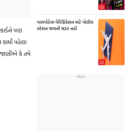
પાસપોર્ટના વેરિફિકેશન માટે પોલીસ
સ્ટેશન જવાની જરૂર નહી
કાર્ડને પણ
ાર્યો પહેલા
 જાણીએ કે તમે