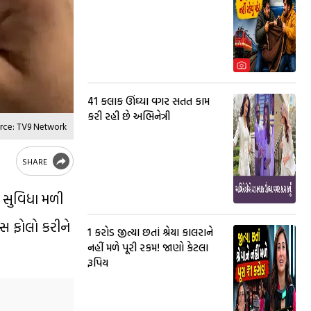
41 કલાક ઊંઘ્યા વગર સતત કામ
કરી રહી છે અભિનેત્રી
rce: TV9 Network
SHARE
ી સુવિધા મળી
્સ ફોલો કરીને
₹1 કરોડ જીત્યા છતાં શ્રેયા કાલરાને
નહીં મળે પૂરી રકમ! જાણો કેટલા
રૂપિય