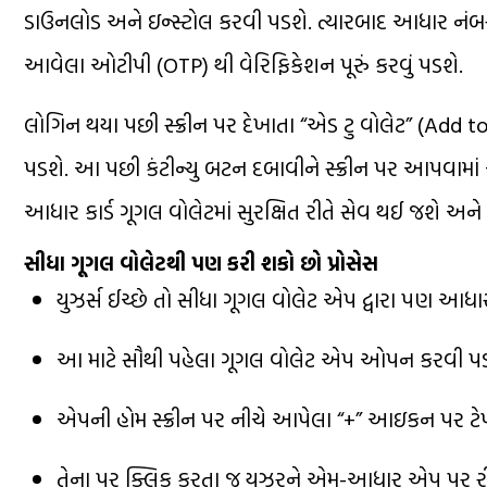
ડાઉનલોડ અને ઇન્સ્ટોલ કરવી પડશે. ત્યારબાદ આધાર નંબર
આવેલા ઓટીપી (OTP) થી વેરિફિકેશન પૂરું કરવું પડશે.
લોગિન થયા પછી સ્ક્રીન પર દેખાતા “એડ ટુ વોલેટ” (Add t
પડશે. આ પછી કંટીન્યુ બટન દબાવીને સ્ક્રીન પર આપવામાં આવે
આધાર કાર્ડ ગૂગલ વોલેટમાં સુરક્ષિત રીતે સેવ થઈ જશે અન
સીધા ગૂગલ વોલેટથી પણ કરી શકો છો પ્રોસેસ
યુઝર્સ ઈચ્છે તો સીધા ગૂગલ વોલેટ એપ દ્વારા પણ આધાર ક
આ માટે સૌથી પહેલા ગૂગલ વોલેટ એપ ઓપન કરવી પડ
એપની હોમ સ્ક્રીન પર નીચે આપેલા “+” આઇકન પર ટેપ
તેના પર ક્લિક કરતા જ યુઝરને એમ-આધાર એપ પર રીડાય