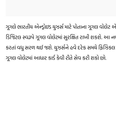
ગૂગલે ભારતીય એન્ડ્રોઇડ યુઝર્સ માટે પોતાના ગૂગલ વોલેટ એપ
ડિજિટલ સ્વરૂપે ગૂગલ વોલેટમાં સુરક્ષિત રાખી શકશે. આ
કરતાં વધુ સરળ થઈ જશે. યુઝર્સને હવે દરેક સમયે ફિઝિક
ગૂગલ વોલેટમાં આધાર કાર્ડ કેવી રીતે સેવ કરી શકો છો.