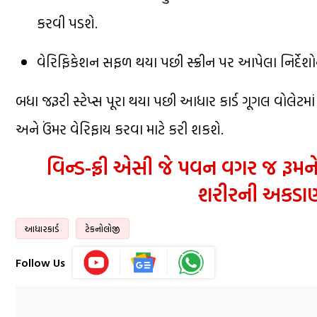
કરવી પડશે.
વેરિફિકેશન સફળ થયા પછી સ્ક્રીન પર આપેલા નિર્દેશોન
બધા જરૂરી સ્ટેપ્સ પૂરા થયા પછી આધાર કાર્ડ ગૂગલ વોલ
અને ઉંમર વેરિફાય કરવા માટે કરી શકશે.
વિન્ડ-ફ્રી એસી જે પવન વગર જ રૂમન
શરીરની અકડાણ 
આધારકાર્ડ
ટેકનોલોજી
Follow Us