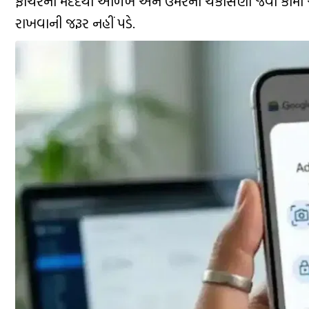
ફીચરની મદદથી ઓળખ અને ઉંમરની ચકાસણી જેવા કામો અ
રાખવાની જરૂર નહીં પડે.