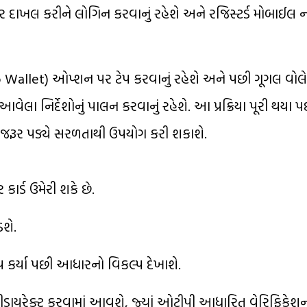
 દાખલ કરીને લોગિન કરવાનું રહેશે અને રજિસ્ટર્ડ મોબાઈલ 
o Wallet) ઓપ્શન પર ટેપ કરવાનું રહેશે અને પછી ગૂગલ વોલેટ
લા નિર્દેશોનું પાલન કરવાનું રહેશે. આ પ્રક્રિયા પૂરી થયા પ
ે જરૂર પડ્યે સરળતાથી ઉપયોગ કરી શકાશે.
ાર્ડ ઉમેરી શકે છે.
શે.
 કર્યા પછી આધારનો વિકલ્પ દેખાશે.
રેક્ટ કરવામાં આવશે, જ્યાં ઓટીપી આધારિત વેરિફિકેશન પ્ર