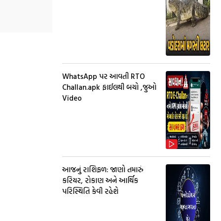
WhatsApp પર આવતી RTO
Challan.apk ફાઈલથી બચો ,જુઓ
Video
આજનું રાશિફળ: જાણો તમારું
કરિયર, રોકાણ અને આર્થિક
પરિસ્થિતિ કેવી રહેશે