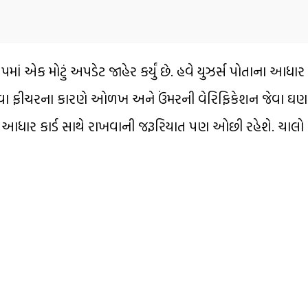
માં એક મોટું અપડેટ જાહેર કર્યું છે. હવે યુઝર્સ પોતાના આધાર 
 નવા ફીચરના કારણે ઓળખ અને ઉંમરની વેરિફિકેશન જેવા ઘણા ક
લ આધાર કાર્ડ સાથે રાખવાની જરૂરિયાત પણ ઓછી રહેશે. ચાલો