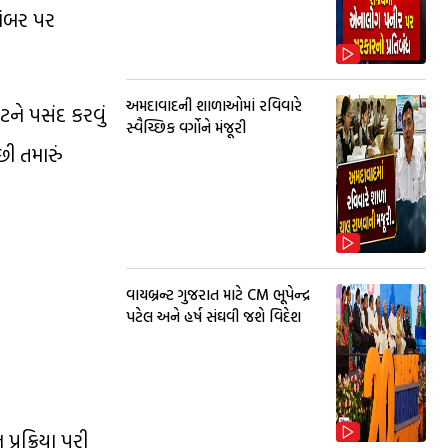
નંબર પર
અમદાવાદની શાળાઓમાં રવિવારે
ને પસંદ કરવું
સ્વૈચ્છિક વર્ગોને મંજૂરી
છી તમારું
વાયબ્રન્ટ ગુજરાત માટે CM ભૂપેન્દ્ર
પટેલ અને હર્ષ સંઘવી જશે વિદેશ
ક્રિયા પૂરી