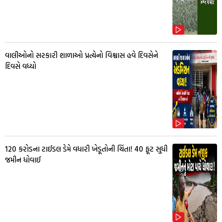
વાલીઓનો સરકારી શાળાઓ પ્રત્યેનો વિશ્વાસ હવે દિવસેને
દિવસે વધ્યો
₹120 કરોડના ટાઈડલ ડેમે વધારી ખેડૂતોની ચિંતા! 40 ફૂટ સુધી
જમીન ધોવાઈ