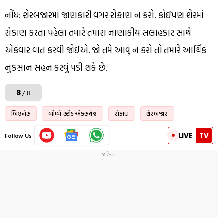
નોંધ: શેરબજારમાં જાણકારી વગર રોકાણ ન કરો. કોઈપણ શેરમાં
રોકાણ કરતા પહેલા તમારે તમારા નાણાકીય સલાહકાર સાથે
એકવાર વાત કરવી જોઈએ. જો તમે આવું ન કરો તો તમારે આર્થિક
નુકસાન સહન કરવું પડી શકે છે.
8
/ 8
બિઝનેસ
બોમ્બે સ્ટોક એક્સચેજ
રોકાણ
શેરબજાર
LIVE
TV
Follow Us