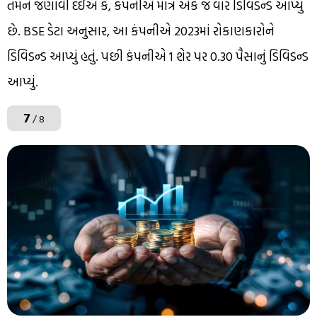
તમને જણાવી દઈએ કે, કંપનીએ માત્ર એક જ વાર ડિવિડન્ડ આપ્યું
છે. BSE ડેટા અનુસાર, આ કંપનીએ 2023માં રોકાણકારોને
ડિવિડન્ડ આપ્યું હતું. પછી કંપનીએ 1 શેર પર 0.30 પૈસાનું ડિવિડન્ડ
આપ્યું.
7
/ 8