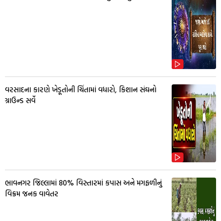
વરસાદના કારણે ખેડૂતોની ચિંતામાં વધારો, કિશાન સંઘનો
ગ્રાઉન્ડ સર્વે
ભાવનગર જિલ્લામાં 80% વિસ્તારમાં કપાસ અને મગફળીનું
વિક્રમ જનક વાવેતર