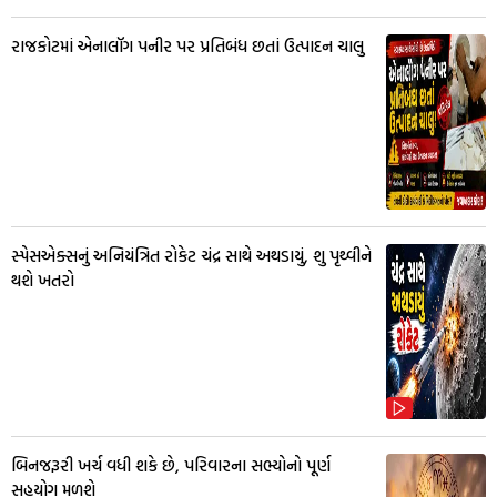
રાજકોટમાં એનાલૉગ પનીર પર પ્રતિબંધ છતાં ઉત્પાદન ચાલુ
સ્પેસએક્સનું અનિયંત્રિત રોકેટ ચંદ્ર સાથે અથડાયું, શુ પૃથ્વીને
થશે ખતરો
બિનજરૂરી ખર્ચ વધી શકે છે, પરિવારના સભ્યોનો પૂર્ણ
સહયોગ મળશે