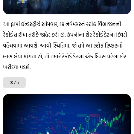
આ ફાર્મા ઈન્ડસ્ટ્રીઝે સોમવાર, 18 નવેમ્બરને સ્ટોક વિભાજનની
રેકોર્ડ તારીખ તરીકે જાહેર કરી છે. કંપનીના શેર રેકોર્ડ ડેટના દિવસે
વહેંચવામાં આવશે. આવી સ્થિતિમાં, જો તમે આ સ્ટોક સ્પ્લિટનો
લાભ લેવા માંગતા હો, તો તમારે રેકોર્ડ ડેટના એક દિવસ પહેલા શેર
ખરીદવા પડશે.
3
/ 8