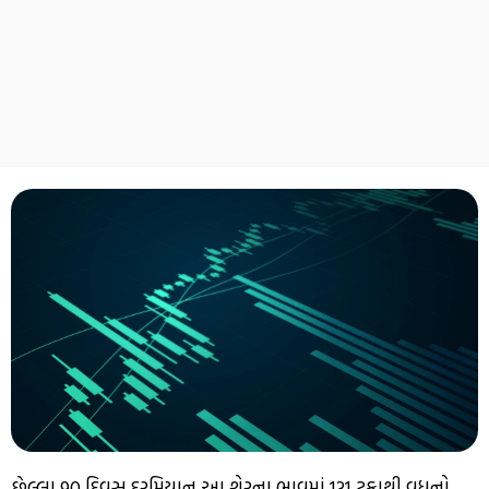
છેલ્લા 90 દિવસ દરમિયાન આ શેરના ભાવમાં 131 ટકાથી વધુનો