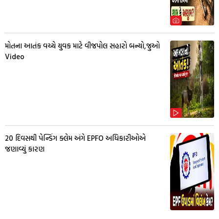
મોતના આતંક વચ્ચે યુવક માટે વીજપોલ સહારો બન્યો,જુઓ
Video
20 દિવસથી પેન્ડિંગ ક્લેમ અંગે EPFO અધિકારીઓએ
જણાવ્યું કારણ