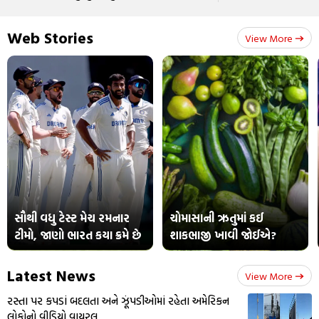
Web Stories
View More
સૌથી વધુ ટેસ્ટ મેચ રમનાર
ચોમાસાની ઋતુમાં કઈ
ટીમો, જાણો ભારત કયા ક્રમે છે
શાકભાજી ખાવી જોઈએ?
Latest News
View More
રસ્તા પર કપડાં બદલતા અને ઝૂંપડીઓમાં રહેતા અમેરિકન
લોકોનો વીડિયો વાયરલ