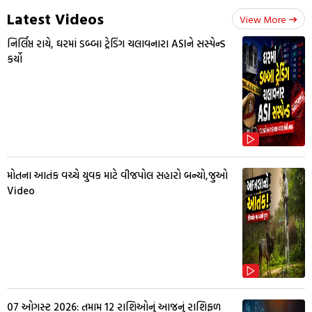
Latest Videos
View More
નિર્લિપ્ત રાયે, ઘરમાં ડબ્બા ટ્રેડિંગ ચલાવનારા ASIને સસ્પેન્ડ
કર્યો
મોતના આતંક વચ્ચે યુવક માટે વીજપોલ સહારો બન્યો,જુઓ
Video
07 ઓગસ્ટ 2026: તમામ 12 રાશિઓનું આજનું રાશિફળ