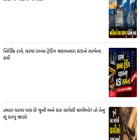
નિર્લિપ્ત રાયે, ઘરમાં ડબ્બા ટ્રેડિંગ ચલાવનારા ASIને સસ્પેન્ડ
કર્યો
તમારા ઘરમાં પણ છે જૂની અને કાટ લાગેલી ચાવીઓ? તો તેનું
શું કરવું જાણો