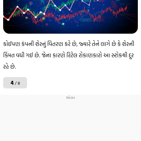
કોઈપણ કંપની શેરનું વિતરણ કરે છે, જ્યારે તેને લાગે છે કે શેરની
કિંમત વધી ગઈ છે. જેના કારણે રિટેલ રોકાણકારો આ સ્ટોકથી દૂર
રહે છે.
4
/ 8