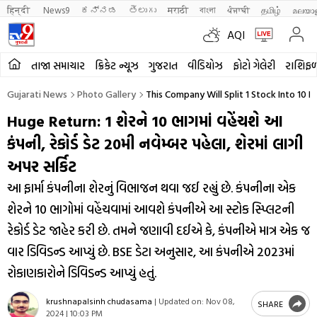
हिन्दी 
News9
ಕನ್ನಡ
తెలుగు
मराठी
বাংলা
ਪੰਜਾਬੀ
தமிழ்
മലയാ
AQI
તાજા સમાચાર
ક્રિકેટ ન્યૂઝ
ગુજરાત
વીડિયોઝ
ફોટો ગેલેરી
રાશિફ
Gujarati News
Photo Gallery
This Company Will Split 1 Stock Into 10
Huge Return: 1 શેરને 10 ભાગમાં વહેંચશે આ
કંપની, રેકોર્ડ ડેટ 20મી નવેમ્બર પહેલા, શેરમાં લાગી
અપર સર્કિટ
આ ફાર્મા કંપનીના શેરનું વિભાજન થવા જઈ રહ્યું છે. કંપનીના એક
શેરને 10 ભાગોમાં વહેંચવામાં આવશે કંપનીએ આ સ્ટોક સ્પ્લિટની
રેકોર્ડ ડેટ જાહેર કરી છે. તમને જણાવી દઈએ કે, કંપનીએ માત્ર એક જ
વાર ડિવિડન્ડ આપ્યું છે. BSE ડેટા અનુસાર, આ કંપનીએ 2023માં
રોકાણકારોને ડિવિડન્ડ આપ્યું હતું.
krushnapalsinh chudasama
|
Updated on:
Nov 08,
SHARE
2024 | 10:03 PM