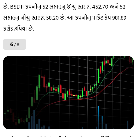
છે. BSEમાં કંપનીનું 52 સપ્તાહનું ઊંચું સ્તર રૂ. 452.70 અને 52
સપ્તાહનું નીચું સ્તર રૂ. 58.20 છે. આ કંપનીનું માર્કેટ કેપ 981.89
કરોડ રૂપિયા છે.
6
/ 8