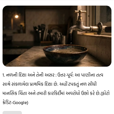
1. નળની દિશા અને તેની અસર : ઉત્તર-પૂર્વ: આ પાણીના તત્વ
સાથે સંકળાયેલ પ્રાથમિક દિશા છે. અહીં ટપકતું નળ સીધી
માનસિક ચિંતા અને તમારી કારકિર્દીમાં અવરોધો ઉભો કરે છે.(ફોટો
ક્રેડિટ-Google)