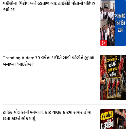
વકીલોના વિરોધ અને હડતાળ બાદ હાઈકોર્ટે પોતાનો પરિપત્ર
કર્યો રદ
Trending Video: 70 વર્ષના દાદીએ સાડી પહેરીને જીમમાં
બનાવ્યા 'બાઈસેપ્સ'
ટ્રાફિક પોલીસની મનમાની, કાર ચાલક કારમાં સવાર હોવા
છતા કારને લોક માર્યુ