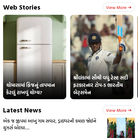
Web Stories
View More
શ્રીલંકામાં સૌથી વધુ ટેસ્ટ સદી
ચોમાસામાં ફ્રિજનું તાપમાન
ફટકારનાર ટોપ-5 ભારતીય
કેટલું રાખવું યોગ્ય?
બેટ્સમેન
Latest News
View More
એક જ જીપમાં આખું ગામ સવાર, ડ્રાઇવરની કમાલ જોઈને
યુઝર્સ બોલ્યા.....