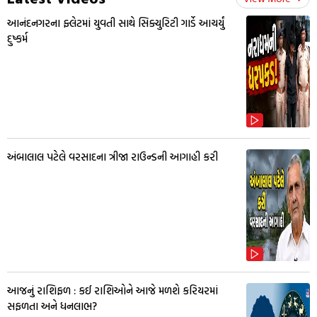
આનંદનગરના ફ્લેટમાં યુવતી સાથે સિક્યુરિટી ગાર્ડે આચર્યું
દુષ્કર્મ
અંબાલાલ પટેલે વરસાદના ત્રીજા રાઉન્ડની આગાહી કરી
આજનું રાશિફળ : કઈ રાશિઓને આજે મળશે કરિયરમાં
સફળતા અને ધનલાભ?