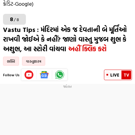
ક્રેડિટ-Google)
8
/ 8
Vastu Tips : મંદિરમાં એક જ દેવતાની બે મૂર્તિઓ
રાખવી જોઈએ કે નહીં? જાણો વાસ્તુ મુજબ શુભ કે
અશુભ, આ સ્ટોરી વાંચવા
અહીં ક્લિક કરો
ભક્તિ
વાસ્તુશાસ્ત્ર
LIVE
TV
Follow Us