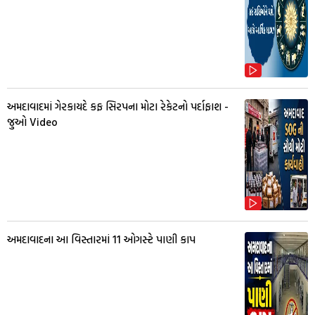
અમદાવાદમાં ગેરકાયદે કફ સિરપના મોટા રેકેટનો પર્દાફાશ -
જુઓ Video
અમદાવાદના આ વિસ્તારમાં 11 ઓગસ્ટે પાણી કાપ