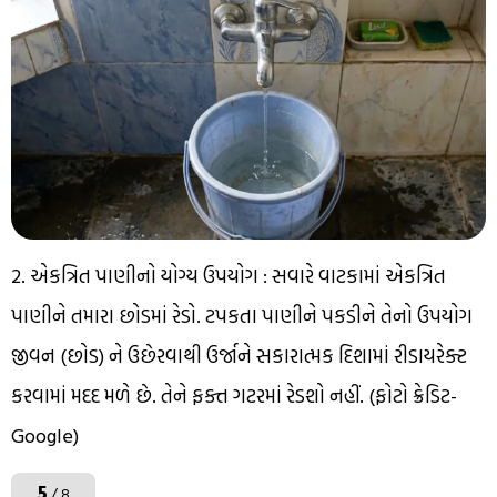
2. એકત્રિત પાણીનો યોગ્ય ઉપયોગ : સવારે વાટકામાં એકત્રિત
પાણીને તમારા છોડમાં રેડો. ટપકતા પાણીને પકડીને તેનો ઉપયોગ
જીવન (છોડ) ને ઉછેરવાથી ઉર્જાને સકારાત્મક દિશામાં રીડાયરેક્ટ
કરવામાં મદદ મળે છે. તેને ફક્ત ગટરમાં રેડશો નહીં. (ફોટો ક્રેડિટ-
Google)
5
/ 8