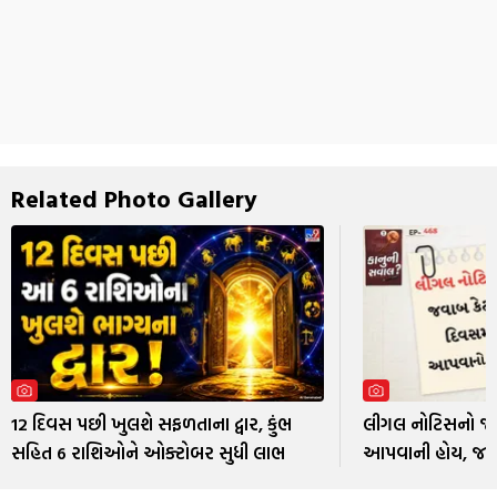
Related Photo Gallery
12 દિવસ પછી ખુલશે સફળતાના દ્વાર, કુંભ
લીગલ નોટિસનો જવ
સહિત 6 રાશિઓને ઓક્ટોબર સુધી લાભ
આપવાની હોય, જા