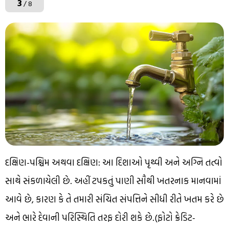
3
/ 8
દક્ષિણ-પશ્ચિમ અથવા દક્ષિણ: આ દિશાઓ પૃથ્વી અને અગ્નિ તત્વો
સાથે સંકળાયેલી છે. અહીં ટપકતું પાણી સૌથી ખતરનાક માનવામાં
આવે છે, કારણ કે તે તમારી સંચિત સંપત્તિને સીધી રીતે ખતમ કરે છે
અને ભારે દેવાની પરિસ્થિતિ તરફ દોરી શકે છે.(ફોટો ક્રેડિટ-