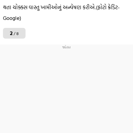
થતા ચોક્કસ વાસ્તુ ખામીઓનું અન્વેષણ કરીએ.(ફોટો ક્રેડિટ-
Google)
2
/ 8