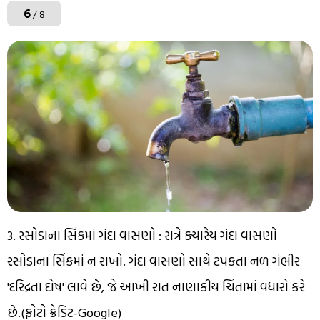
6
/ 8
3. રસોડાના સિંકમાં ગંદા વાસણો : રાત્રે ક્યારેય ગંદા વાસણો
રસોડાના સિંકમાં ન રાખો. ગંદા વાસણો સાથે ટપકતા નળ ગંભીર
'દરિદ્રતા દોષ' લાવે છે, જે આખી રાત નાણાકીય ચિંતામાં વધારો કરે
છે.(ફોટો ક્રેડિટ-Google)