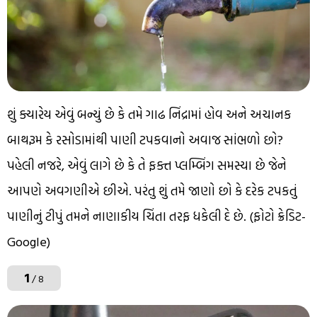
શું ક્યારેય એવું બન્યું છે કે તમે ગાઢ નિંદ્રામાં હોવ અને અચાનક
બાથરૂમ કે રસોડામાંથી પાણી ટપકવાનો અવાજ સાંભળો છો?
પહેલી નજરે, એવું લાગે છે કે તે ફક્ત પ્લમ્બિંગ સમસ્યા છે જેને
આપણે અવગણીએ છીએ. પરંતુ શું તમે જાણો છો કે દરેક ટપકતું
પાણીનું ટીપું તમને નાણાકીય ચિંતા તરફ ધકેલી દે છે. (ફોટો ક્રેડિટ-
Google)
1
/ 8