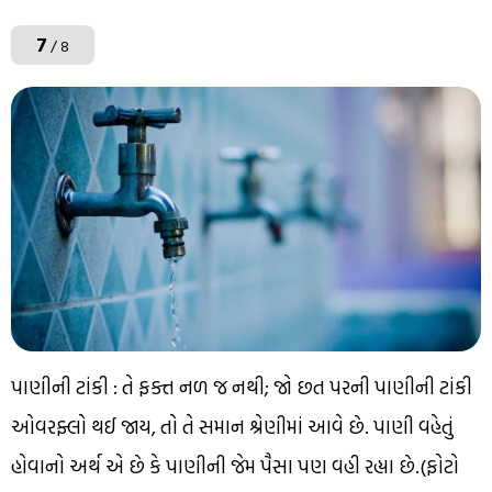
7
/ 8
પાણીની ટાંકી : તે ફક્ત નળ જ નથી; જો છત પરની પાણીની ટાંકી
ઓવરફ્લો થઈ જાય, તો તે સમાન શ્રેણીમાં આવે છે. પાણી વહેતું
હોવાનો અર્થ એ છે કે પાણીની જેમ પૈસા પણ વહી રહ્યા છે.(ફોટો