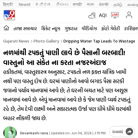
हिन्दी 
News9
ಕನ್ನಡ
తెలుగు
मराठी
বাংলা
ਪੰਜਾਬੀ
தமிழ்
മലയാ
AQI
તાજા સમાચાર
ક્રિકેટ ન્યૂઝ
ગુજરાત
વીડિયોઝ
ફોટો ગેલેરી
રાશિફ
Gujarati News
Photo Gallery
Dripping Water Tap Leads To Wastage O
નળમાંથી ટપકતું પાણી લાવે છે પૈસાની બરબાદી!
વાસ્તુનો આ સંકેત ના કરતા નજરઅંદાજ
હકીકતમાં, વાસ્તુશાસ્ત્ર અનુસાર, ટપકતો નળ ફક્ત યાંત્રિક ખામી
નથી પણ વાસ્તુ દોષ છે. ઘરમાં પાણીનો આવો બગાડ પૈસા સરકી
જવાનો પર્યાય માનવામાં આવે છે; તે ઘરની બચત માટે પણ અશુભ
માનવામાં આવે છે. એવું માનવામાં આવે છે કે જેમ પાણી વ્યર્થ ટપકતું
રહે છે, તેમ દેવી લક્ષ્મી અને સકારાત્મક ઉર્જા પણ ધીમે ધીમે ઘરમાંથી
બહાર નીકળી જાય છે.
SHARE
Devankashi rana
|
Updated on:
Jun 06, 2026 | 3:19 PM