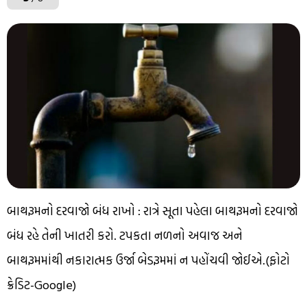
બાથરૂમનો દરવાજો બંધ રાખો : રાત્રે સૂતા પહેલા બાથરૂમનો દરવાજો
બંધ રહે તેની ખાતરી કરો. ટપકતા નળનો અવાજ અને
બાથરૂમમાંથી નકારાત્મક ઉર્જા બેડરૂમમાં ન પહોંચવી જોઈએ.(ફોટો
ક્રેડિટ-Google)