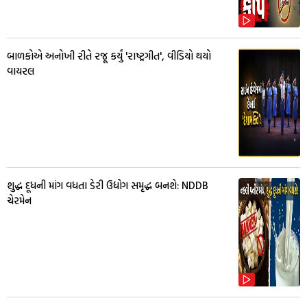
બાળકોએ અનોખી રીતે રજૂ કર્યું 'રાષ્ટ્રગીત', વીડિયો થયો
વાયરલ
શુદ્ધ દૂધની માંગ વધતા ડેરી ઉદ્યોગ સમૃદ્ધ બનશે: NDDB
ચેરમેન