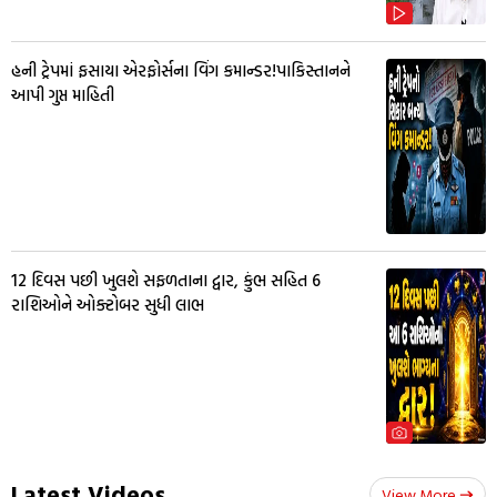
હની ટ્રેપમાં ફસાયા એરફોર્સના વિંગ કમાન્ડર!પાકિસ્તાનને
આપી ગુપ્ત માહિતી
12 દિવસ પછી ખુલશે સફળતાના દ્વાર, કુંભ સહિત 6
રાશિઓને ઓક્ટોબર સુધી લાભ
Latest Videos
View More