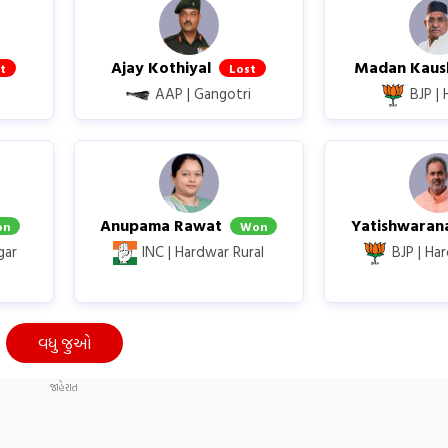
Ajay Kothiyal
Madan Kaus
t
Lost
AAP |
Gangotri
BJP |
Anupama Rawat
Yatishwara
on
Won
gar
INC |
Hardwar Rural
BJP |
Har
વધુ જુઓ