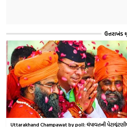
ઉત્તરાખંડ
ચ
Uttarakhand Champawat by poll: ચંપાવતની પેટાચૂંટણી