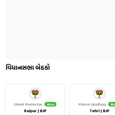
વિધાનસભા
બેઠકો
Umesh Sharma Kau
Kishore Upadhyay
Won
W
Raipur | BJP
Tehri | BJP