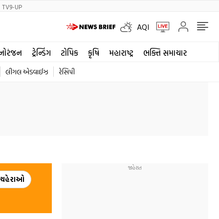
TV9-UP
AQI
નોરંજન
ટ્રેન્ડિંગ
ટોપિક
કૃષિ
મહારાષ્ટ્ર
ભક્તિ સમાચાર
લીગલ એડવાઈઝ
રેસિપી
 ચહેરાઓ