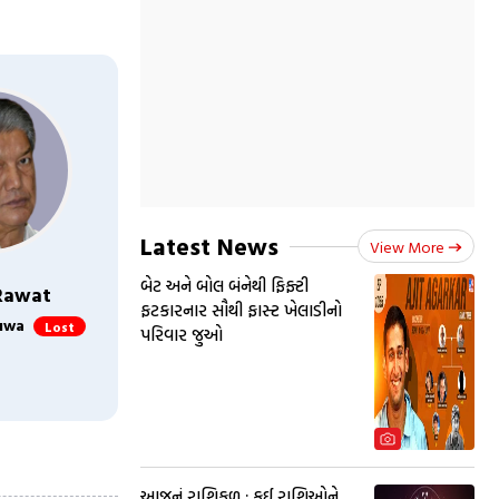
Latest News
View More
બેટ અને બોલ બંનેથી ફિફ્ટી
Rawat
ફટકારનાર સૌથી ફાસ્ટ ખેલાડીનો
uwa
Lost
પરિવાર જુઓ
આજનું રાશિફળ : કઈ રાશિઓને