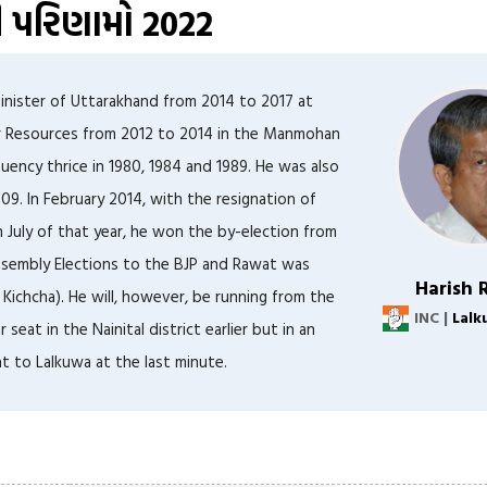
ી પરિણામો 2022
Minister of Uttarakhand from 2014 to 2017 at
er Resources from 2012 to 2014 in the Manmohan
ency thrice in 1980, 1984 and 1989. He was also
9. In February 2014, with the resignation of
 July of that year, he won the by-election from
ssembly Elections to the BJP and Rawat was
Harish 
 Kichcha). He will, however, be running from the
INC |
Lalk
eat in the Nainital district earlier but in an
 to Lalkuwa at the last minute.