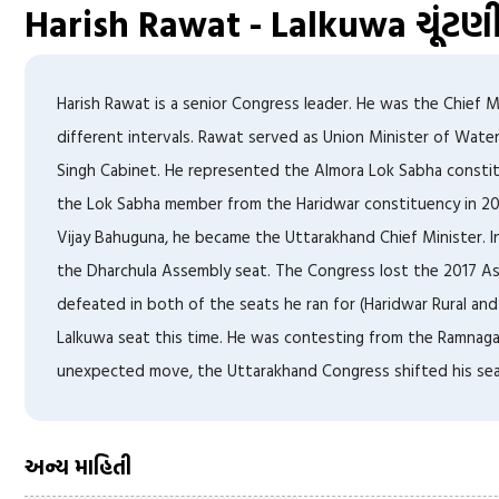
Harish Rawat - Lalkuwa
ચૂંટણ
Harish Rawat is a senior Congress leader. He was the Chief 
different intervals. Rawat served as Union Minister of Wat
Singh Cabinet. He represented the Almora Lok Sabha constitu
the Lok Sabha member from the Haridwar constituency in 200
Vijay Bahuguna, he became the Uttarakhand Chief Minister. In
the Dharchula Assembly seat. The Congress lost the 2017 A
defeated in both of the seats he ran for (Haridwar Rural and
Lalkuwa seat this time. He was contesting from the Ramnagar s
unexpected move, the Uttarakhand Congress shifted his seat
અન્ય માહિતી