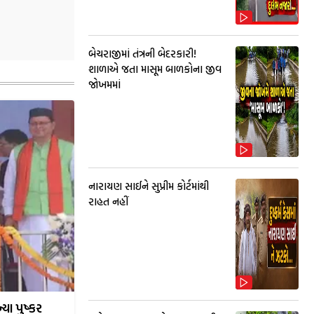
બેચરાજીમાં તંત્રની બેદરકારી!
શાળાએ જતા માસૂમ બાળકોના જીવ
જોખમમાં
નારાયણ સાઈને સુપ્રીમ કોર્ટમાંથી
રાહત નહીં
ા પુષ્કર