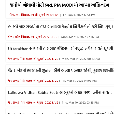
ધામીએ નોંધાવી મોટી જીત, PM MODIએ આપ્યા અભિનંદન
ઉત્તરાખંડ વિધાનસભાની ચૂંટણી 2022 LIVE
Fri, Jun 3, 2022 12:54 PM
ભાજપે ચાર રાજ્યોમાં CM બનાવવા કેન્દ્રીય નિરીક્ષકોની કરી નિમણૂક,
ઉત્તર પ્રદેશ વિધાનસભા ચૂંટણી 2022 લાઇવ
Mon, Mar 14, 2022 07:16 PM
Uttarakhand: કારમી હાર બાદ કોંગ્રેસમાં શીતયુદ્ધ, હરીશ રાવતે ચૂંટણી 
ઉત્તરાખંડ વિધાનસભાની ચૂંટણી 2022 LIVE
Mon, Mar 14, 2022 08:23 AM
ઉત્તરાખંડમાં ભાજપની જીતના હીરો બન્યા પ્રહલાદ જોશી, કુશળ રણનીતિ
ઉત્તરાખંડ વિધાનસભાની ચૂંટણી 2022 LIVE
Fri, Mar 11, 2022 04:09 PM
Lalkuwa Vidhan Sabha Seat: લાલકુઆં બેઠક પરથી હરીશ રાવતની કા
ઉત્તરાખંડ વિધાનસભાની ચૂંટણી 2022 LIVE
Thu, Mar 10, 2022 03:18 PM