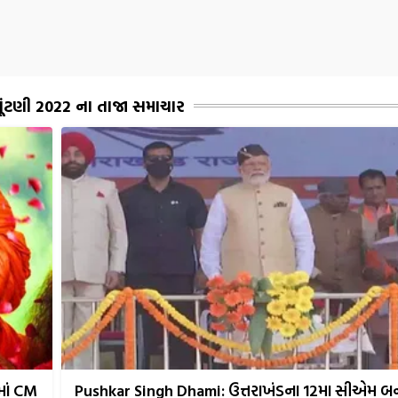
ૂંટણી 2022 ના તાજા સમાચાર
માં CM
Pushkar Singh Dhami: ઉત્તરાખંડના 12મા સીએમ બન્ય