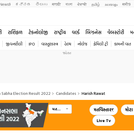
News9
ಕನ್ನಡ
తెలుగు
मराठी
বাংলা
ਪੰਜਾਬੀ
தமிழ்
മലയാളം
मनी9
રી
રાશિફળ
ટેકનોલોજી
રાષ્ટ્રીય
વર્લ્ડ
બિઝનેસ
વેબસ્ટોરી
મ
જીવનશૈલી
IPO
વાસ્તુશાસ્ત્ર
હેલ્થ
નોલેજ
ફેમિલી ટ્રી
કામની વાત
n Sabha Election Result 2022
Candidates
Harish Rawat
મતવિસ્તાર
મતવિસ્તારर
મોટા
Live Tv