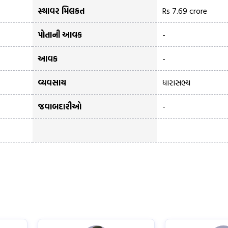
સ્થાવર મિલકત
Rs 7.69 crore
પોતાની આવક
-
આવક
-
વ્યવસાય
ધારાસભ્ય
જવાબદારીઓ
-