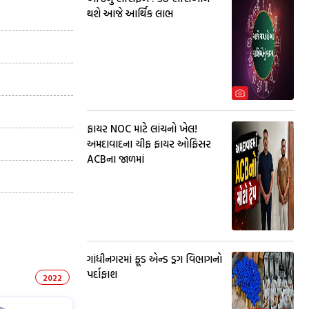
થશે આજે આર્થિક લાભ
ફાયર NOC માટે લાંચનો ખેલ!
અમદાવાદના ચીફ ફાયર ઓફિસર
ACBના જાળમાં
ગાંધીનગરમાં ફૂડ એન્ડ ડ્રગ વિભાગનો
પર્દાફાશ
2022