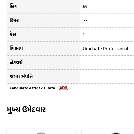
લિંગ
M
ઉંમર
73
કેસ
1
શિક્ષણ
Graduate Professional
નેટવર્થ
-
જંગમ સંપત્તિ
-
Candidate Affidavit Data
મુખ્ય
ઉમેદવાર