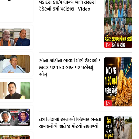
વડોદરા ક્રાઇમ બ્રાન્ચે બાળ તસ્કરી
રેકેટનો કર્યો પર્દાફાશ ! Video
સોના-ચાંદીના ભાવમાં મોટો ઉછાળો !
MCX પર ₹1.50 લાખ પર પહોચ્યું
સોનું
તંત્ર નિદ્રામાં! રસ્તાઓ બિસ્માર બનતા
ગ્રામજનોએ જાતે જ મોરચો સંભાળ્યો