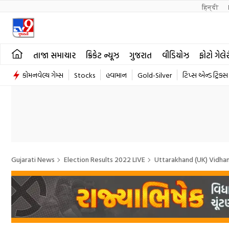
हिन्दी 
તાજા સમાચાર
ક્રિકેટ ન્યૂઝ
ગુજરાત
વીડિયોઝ
ફોટો ગેલે
કોમનવેલ્થ ગેમ્સ
Stocks
હવામાન
Gold-Silver
ટિપ્સ એન્ડ ટ્રિક્સ
Gujarati News
Election Results 2022 LIVE
Uttarakhand (UK) Vidha