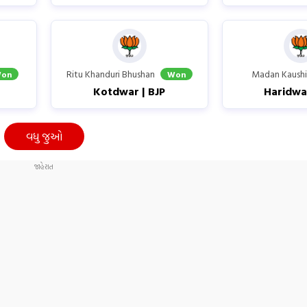
Ritu Khanduri Bhushan
Madan Kaush
on
Won
P
Kotdwar | BJP
Haridwar
વધુ જુઓ