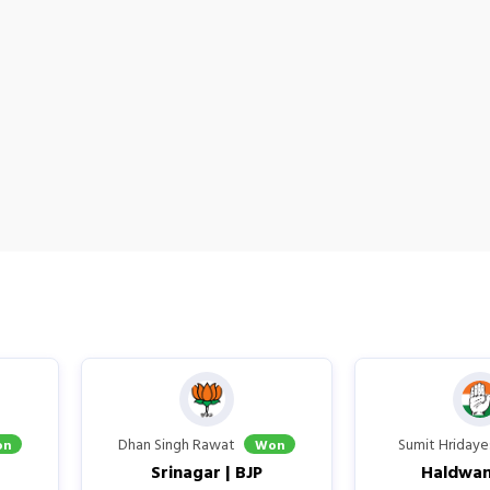
Dhan Singh Rawat
Sumit Hridaye
on
Won
Srinagar | BJP
Haldwani