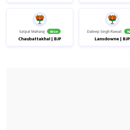
Satpal Maharaj
Daleep Singh Rawat
Won
W
Chaubattakhal | BJP
Lansdowne | BJ