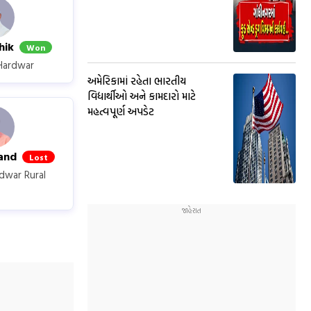
hik
Won
Hardwar
અમેરિકામાં રહેતા ભારતીય
વિદ્યાર્થીઓ અને કામદારો માટે
મહત્વપૂર્ણ અપડેટ
nand
Lost
dwar Rural