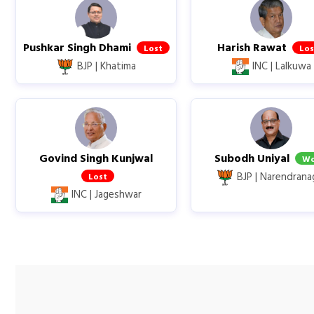
Pushkar Singh Dhami
Harish Rawat
Lost
Los
BJP |
Khatima
INC |
Lalkuwa
Govind Singh Kunjwal
Subodh Uniyal
W
BJP |
Narendrana
Lost
INC |
Jageshwar