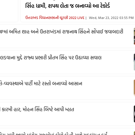
સિંહ ધામી, શપથ લેતા જ બનાવ્યો આ રેકોર્ડ
ઉત્તરાખંડ વિધાનસભાની ચૂંટણી 2022 LIVE
Wed, Mar 23, 2022 03:55 PM
 UPમાં અમિત શાહ અને ઉત્તરાખંડમાં રાજનાથ સિંહને સોંપાઈ જવાબદારી
લડવાના મુદ્દે રાજ્ય પ્રભારી પ્રીતમ સિંહ પર ઉઠાવ્યા સવાલ
-વ્યવસ્થાએ પાર્ટી માટે રસ્તો બનાવ્યો આસાન
રમી હાર, મોહન સિંહ બિષ્ટે આપી મ્હાત