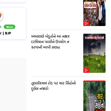
ik
Won
 | BJP
અંબાલાલે ખેડૂતોને આ નક્ષત્ર
દરમિયાન પાણીને ઉપયોગ ન
કરવાની આપી સલાહ
તુલસીશ્યામ રોડ પર ચાર સિંહોનો
દુર્લભ નજારો