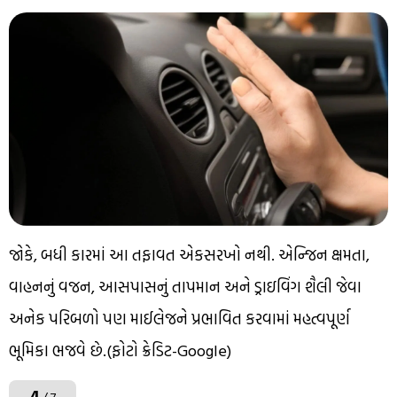
જોકે, બધી કારમાં આ તફાવત એકસરખો નથી. એન્જિન ક્ષમતા,
વાહનનું વજન, આસપાસનું તાપમાન અને ડ્રાઇવિંગ શૈલી જેવા
અનેક પરિબળો પણ માઈલેજને પ્રભાવિત કરવામાં મહત્વપૂર્ણ
ભૂમિકા ભજવે છે.(ફોટો ક્રેડિટ-Google)
4
/ 7