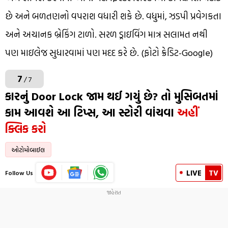
છે અને બળતણનો વપરાશ વધારી શકે છે. વધુમાં, ઝડપી પ્રવેગકતા
અને અચાનક બ્રેકિંગ ટાળો. સરળ ડ્રાઇવિંગ માત્ર સલામત નથી
પણ માઇલેજ સુધારવામાં પણ મદદ કરે છે. (ફોટો ક્રેડિટ-Google)
7
/ 7
કારનું Door Lock જામ થઈ ગયું છે? તો મુસિબતમાં
કામ આવશે આ ટિપ્સ, આ સ્ટોરી વાંચવા
અહીં
ક્લિક કરો
ઓટોમોબાઈલ
LIVE
TV
Follow Us