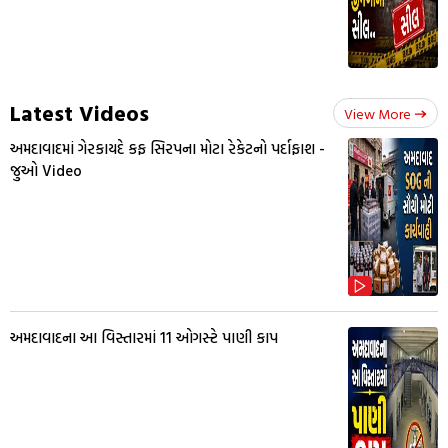
Latest Videos
View More
અમદાવાદમાં ગેરકાયદે કફ સિરપના મોટા રેકેટનો પર્દાફાશ -
જુઓ Video
અમદાવાદના આ વિસ્તારમાં 11 ઓગસ્ટે પાણી કાપ