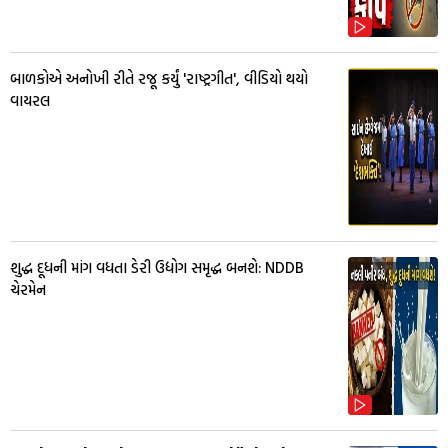
બાળકોએ અનોખી રીતે રજૂ કર્યું 'રાષ્ટ્રગીત', વીડિયો થયો
વાયરલ
શુદ્ધ દૂધની માંગ વધતા ડેરી ઉદ્યોગ સમૃદ્ધ બનશે: NDDB
ચેરમેન