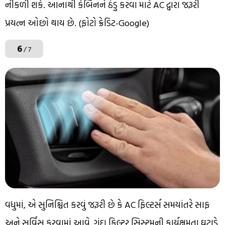
નીકળી શકે. આનાથી કેબિનને ઠંડુ કરવા માટે AC દ્વારા જરૂરી
પ્રયત્ન ઓછો થાય છે. (ફોટો ક્રેડિટ-Google)
6
/ 7
વધુમાં, એ સુનિશ્ચિત કરવું જરૂરી છે કે AC ફિલ્ટર્સ સમયાંતરે સાફ
અને સર્વિસ કરવામાં આવે. ગંદા ફિલ્ટર સિસ્ટમની કાર્યક્ષમતા ઘટાડે