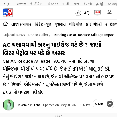
हिन्दी 
News9
ಕನ್ನಡ
తెలుగు
मराठी
বাংলা
ਪੰਜਾਬੀ
தமிழ்
മലയാ
AQI
તાજા સમાચાર
ક્રિકેટ ન્યૂઝ
ગુજરાત
વીડિયોઝ
ફોટો ગેલેરી
રાશિફ
Gujarati News
Photo Gallery
Running Car AC Reduce Mileage Impact O
AC ચલાવવાથી કારનું માઈલેજ ઘટે છે ? જાણો
લિટર પેટ્રોલ પર પડે છે અસર
Car AC Reduce Mileage : AC ચલાવવા માટે કારના
એન્જિનમાંથી સીધી પાવર ખેંચે છે. જે ક્ષણે તમે એસી ચાલુ કરો છો,
તેનું કોમ્પ્રેસર કાર્યરત થાય છે, જેનાથી એન્જિન પર વધારાનો ભાર પડે
છે. પરિણામે, એન્જિનને વધુ મહેનત કરવી પડે છે, જેના કારણે
ઈંધણનો વપરાશ વધે છે.
SHARE
Devankashi rana
|
Updated on:
May 31, 2026 | 1:32 PM