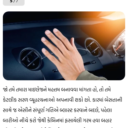
5
/ 7
જો તમે તમારા માઇલેજને મહત્તમ બનાવવા માંગતા હો, તો તમે
કેટલીક સરળ વ્યૂહરચનાઓ અપનાવી શકો છો. કારમાં બેસતાની
સાથે જ એસીને સંપૂર્ણ ગતિએ બ્લાસ્ટ કરવાને બદલે, પહેલા
બારીઓ નીચે કરો જેથી કેબિનમાં ફસાયેલી ગરમ હવા બહાર