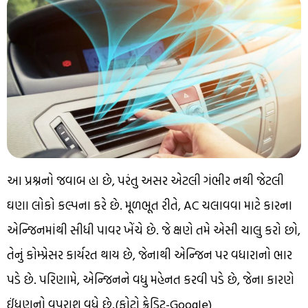
આ પ્રશ્નનો જવાબ હા છે, પરંતુ અસર એટલી ગંભીર નથી જેટલી
ઘણા લોકો કલ્પના કરે છે. મૂળભૂત રીતે, AC ચલાવવા માટે કારના
એન્જિનમાંથી સીધી પાવર ખેંચે છે. જે ક્ષણે તમે એસી ચાલુ કરો છો,
તેનું કોમ્પ્રેસર કાર્યરત થાય છે, જેનાથી એન્જિન પર વધારાનો ભાર
પડે છે. પરિણામે, એન્જિનને વધુ મહેનત કરવી પડે છે, જેના કારણે
ઈંધણનો વપરાશ વધે છે.(ફોટો ક્રેડિટ-Google)