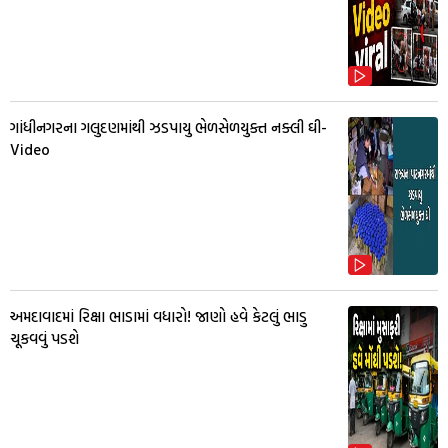
ગાંધીનગરના ગલુદણમાંથી ઝડપાયુ ભેળસેળયુક્ત નક્લી ઘી-
Video
અમદાવાદમાં રિક્ષા ભાડામાં વધારો! જાણો હવે કેટલું ભાડુ
ચૂકવવું પડશે