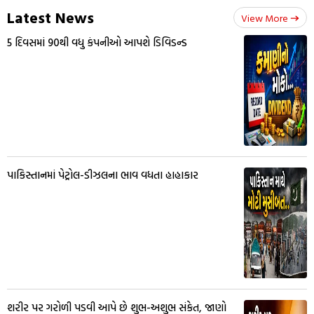
Latest News
View More
5 દિવસમાં 90થી વધુ કંપનીઓ આપશે ડિવિડન્ડ
પાકિસ્તાનમાં પેટ્રોલ-ડીઝલના ભાવ વધતા હાહાકાર
શરીર પર ગરોળી પડવી આપે છે શુભ-અશુભ સંકેત, જાણો