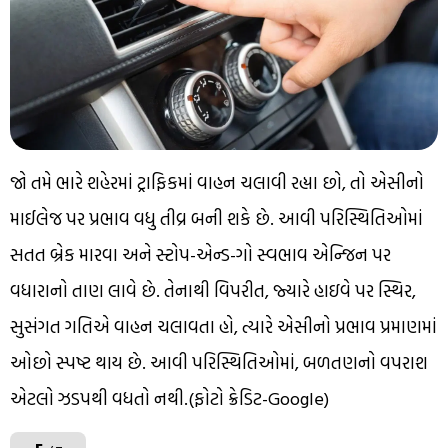
જો તમે ભારે શહેરમાં ટ્રાફિકમાં વાહન ચલાવી રહ્યા છો, તો એસીનો
માઈલેજ પર પ્રભાવ વધુ તીવ્ર બની શકે છે. આવી પરિસ્થિતિઓમાં
સતત બ્રેક મારવા અને સ્ટોપ-એન્ડ-ગો સ્વભાવ એન્જિન પર
વધારાનો તાણ લાવે છે. તેનાથી વિપરીત, જ્યારે હાઇવે પર સ્થિર,
સુસંગત ગતિએ વાહન ચલાવતા હો, ત્યારે એસીનો પ્રભાવ પ્રમાણમાં
ઓછો સ્પષ્ટ થાય છે. આવી પરિસ્થિતિઓમાં, બળતણનો વપરાશ
એટલો ઝડપથી વધતો નથી.(ફોટો ક્રેડિટ-Google)