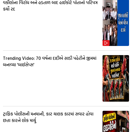
વકીલોના વિરોધ અને હડતાળ બાદ હાઈકોર્ટે પોતાનો પરિપત્ર
કર્યો રદ
Trending Video: 70 વર્ષના દાદીએ સાડી પહેરીને જીમમાં
બનાવ્યા 'બાઈસેપ્સ'
ટ્રાફિક પોલીસની મનમાની, કાર ચાલક કારમાં સવાર હોવા
છતા કારને લોક માર્યુ