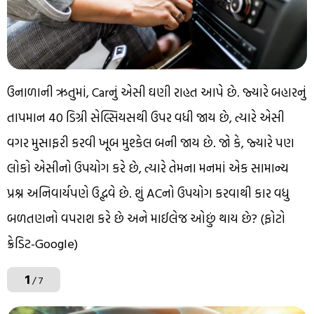
ઉનાળાની ઋતુમાં, Carનું એસી ઘણી રાહત આપે છે. જ્યારે બહારનું
તાપમાન 40 ડિગ્રી સેલ્સિયસથી ઉપર વધી જાય છે, ત્યારે એસી
વગર મુસાફરી કરવી ખૂબ મુશ્કેલ બની જાય છે. જો કે, જ્યારે પણ
લોકો એસીનો ઉપયોગ કરે છે, ત્યારે તેમના મનમાં એક સામાન્ય
પ્રશ્ન અનિવાર્યપણે ઉદ્ભવે છે. શું ACનો ઉપયોગ કરવાથી કાર વધુ
બળતણનો વપરાશ કરે છે અને માઈલેજ ઓછું થાય છે? (ફોટો
ક્રેડિટ-Google)
1
/ 7