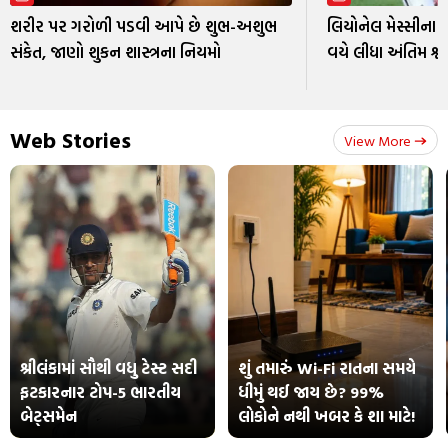
શરીર પર ગરોળી પડવી આપે છે શુભ-અશુભ
લિયોનેલ મેસ્સીના પ
સંકેત, જાણો શુકન શાસ્ત્રના નિયમો
વયે લીધા અંતિમ શ્વ
Web Stories
View More
શ્રીલંકામાં સૌથી વધુ ટેસ્ટ સદી
શું તમારું Wi-Fi રાતના સમયે
ફટકારનાર ટોપ-5 ભારતીય
ધીમું થઈ જાય છે? 99%
બેટ્સમેન
લોકોને નથી ખબર કે શા માટે!