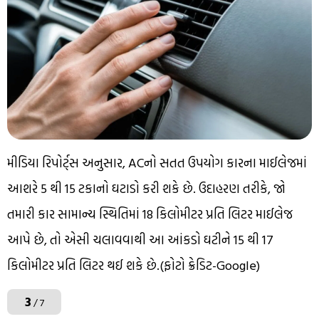
મીડિયા રિપોર્ટ્સ અનુસાર, ACનો સતત ઉપયોગ કારના માઈલેજમાં
આશરે 5 થી 15 ટકાનો ઘટાડો કરી શકે છે. ઉદાહરણ તરીકે, જો
તમારી કાર સામાન્ય સ્થિતિમાં 18 કિલોમીટર પ્રતિ લિટર માઈલેજ
આપે છે, તો એસી ચલાવવાથી આ આંકડો ઘટીને 15 થી 17
કિલોમીટર પ્રતિ લિટર થઈ શકે છે.(ફોટો ક્રેડિટ-Google)
3
/ 7