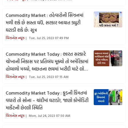
Commodity Market : તહેવારોની સિઝનમાં
મળી શકે છે સસ્તા ઘઉં, સરકાર આયાત ડ્યુટી
ઘટાડી શકે છે: સૂત્ર
બિઝનેસ ન્યૂઝ
Tue, Jul 25, 2023 07:49 PM
Commodity Market Today : ભારત સરકારે
ચોખાની નિકાસ પર પ્રતિબંધ મૂક્યો તો અમેરિકામાં
હોબાળો મચ્યો, અછતના ભયમાં ખરીદી માટે લોકો
માર્કેટ દોડી ગયા
બિઝનેસ ન્યૂઝ
Tue, Jul 25, 2023 07:15 AM
Commodity Market Today : ક્રૂડની કિંમતમાં
વધારો તો સોના – ચાંદીમાં ઘટાડો!, જાણો કોમોડિટી
માર્કેટની છેલ્લી સ્થિતિ
બિઝનેસ ન્યૂઝ
Mon, Jul 24, 2023 07:50 AM