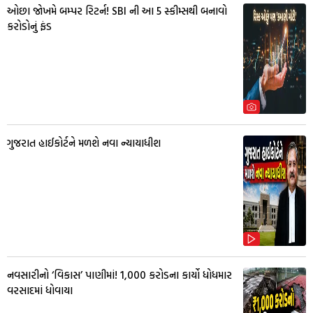
ઓછા જોખમે બમ્પર રિટર્ન! SBI ની આ 5 સ્કીમ્સથી બનાવો
કરોડોનું ફંડ
ગુજરાત હાઈકોર્ટને મળશે નવા ન્યાયાધીશ
નવસારીનો ‘વિકાસ’ પાણીમાં! ₹1,000 કરોડના કાર્યો ધોધમાર
વરસાદમાં ધોવાયા