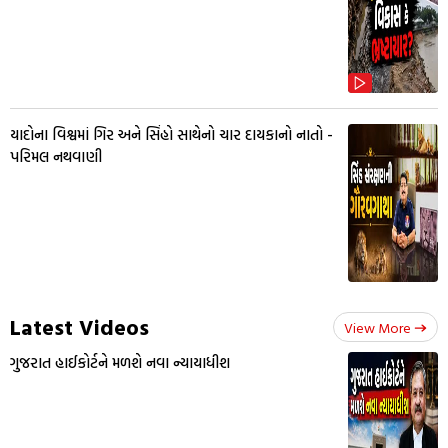
યાદોના વિશ્વમાં ગિર અને સિંહો સાથેનો ચાર દાયકાનો નાતો -
પરિમલ નથવાણી
Latest Videos
View More
ગુજરાત હાઈકોર્ટને મળશે નવા ન્યાયાધીશ