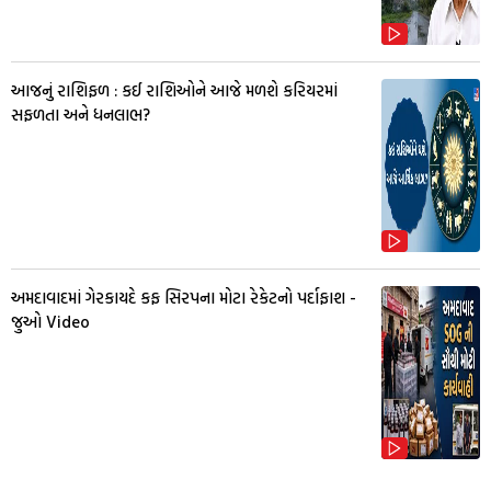
આજનું રાશિફળ : કઈ રાશિઓને આજે મળશે કરિયરમાં
સફળતા અને ધનલાભ?
અમદાવાદમાં ગેરકાયદે કફ સિરપના મોટા રેકેટનો પર્દાફાશ -
જુઓ Video