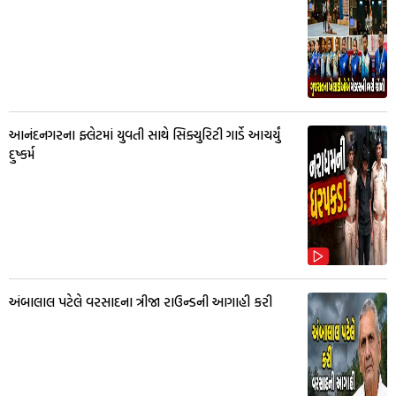
આનંદનગરના ફ્લેટમાં યુવતી સાથે સિક્યુરિટી ગાર્ડે આચર્યું
દુષ્કર્મ
અંબાલાલ પટેલે વરસાદના ત્રીજા રાઉન્ડની આગાહી કરી