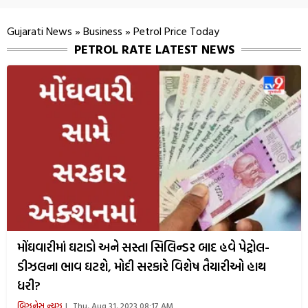
Gujarati News
»
Business
»
Petrol Price Today
PETROL RATE LATEST NEWS
મોંઘવારીમાં ઘટાડો અને સસ્તા સિલિન્ડર બાદ હવે પેટ્રોલ-
ડીઝલના ભાવ ઘટશે, મોદી સરકારે વિશેષ તૈયારીઓ હાથ
ધરી?
બિઝનેસ ન્યૂઝ
Thu, Aug 31, 2023 08:17 AM