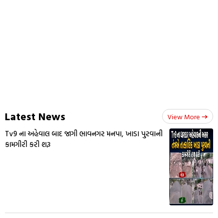
Latest News
View More
Tv9 ના અહેવાલ બાદ જાગી ભાવનગર મનપા, ખાડા પુરવાની
કામગીરી કરી શરૂ