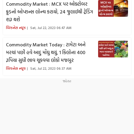
Commodity Market : MCX પર ઓક્ટોબર
ક્રૂડનો ઓપ્શન્સ લોન્ચ કરાયો, 24 જુલાઈથી ટ્રેડિંગ
શરૂ થશે
બિઝનેસ ન્યૂઝ
Sat, Jul 22, 2023 06:47 AM
Commodity Market Today : ટામેટા અને
મરચાં પછી હવે આદુ મોંઘુ થયું, 1 કિલોના 400
રૂપિયા સુધી ભાવ ચૂકવવા લોકો મજબુર
બિઝનેસ ન્યૂઝ
Sat, Jul 22, 2023 06:37 AM