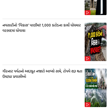
નવસારીનો ‘વિકાસ’ પાણીમાં! ₹1,000 કરોડના કાર્યો ધોધમાર
વરસાદમાં ધોવાયા
ગીરનાર પર્વતનો અદ્દભૂત નજારો આવ્યો સામે, રોપવે શરૂ થતા
ઉમટ્યા પ્રવાસીઓ