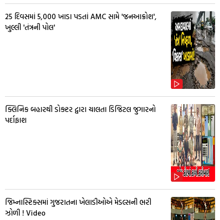
25 દિવસમાં 5,000 ખાડા પડતાં AMC સામે 'જનઆક્રોશ',
ખુલ્લી 'તંત્રની પોલ'
ક્લિનિક બહારથી ડોક્ટર દ્વારા ચાલતા ડિજિટલ જુગારનો
પર્દાફાશ
જિમ્નાસ્ટિક્સમાં ગુજરાતના ખેલાડીઓએ મેડલ્સની ભરી
ઝોળી ! Video