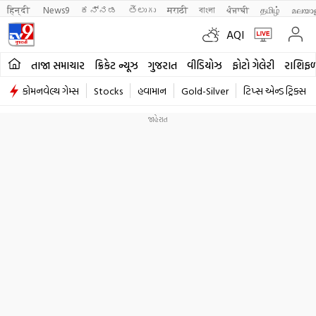
हिन्दी 
News9
ಕನ್ನಡ
తెలుగు
मराठी
বাংলা
ਪੰਜਾਬੀ
தமிழ்
മലയാ
AQI
તાજા સમાચાર
ક્રિકેટ ન્યૂઝ
ગુજરાત
વીડિયોઝ
ફોટો ગેલેરી
રાશિફ
કોમનવેલ્થ ગેમ્સ
Stocks
હવામાન
Gold-Silver
ટિપ્સ એન્ડ ટ્રિક્સ