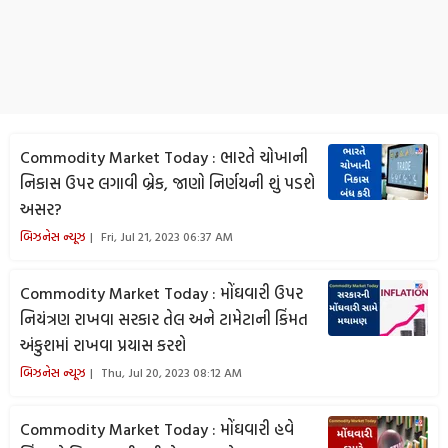
Commodity Market Today : ભારતે ચોખાની
નિકાસ ઉપર લગાવી બ્રેક, જાણો નિર્ણયની શું પડશે
અસર?
બિઝનેસ ન્યૂઝ
Fri, Jul 21, 2023 06:37 AM
Commodity Market Today : મોંઘવારી ઉપર
નિયંત્રણ રાખવા સરકાર તેલ અને ટામેટાની કિંમત
અંકુશમાં રાખવા પ્રયાસ કરશે
બિઝનેસ ન્યૂઝ
Thu, Jul 20, 2023 08:12 AM
Commodity Market Today : મોંઘવારી હવે