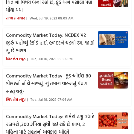
ચિંતાનો વિષય બની રહી છે, ક્રૂડ અને મસાલા પણ
મોંઘા થયા
તાજા સમાચાર
Wed, Jul 19, 2023 08:09 AM
Commodity Market Today: NCDEX પર
જીરું પહોંચ્યું રેકોર્ડ હાઈ, હળદરને ચઢ્યો રંગ, જાણો
શું છે કારણ
બિઝનેસ ન્યૂઝ
Tue, Jul 18, 2023 09:06 PM
Commodity Market Today : ક્રૂડ ઓઈલ 80
ડોલરની નીચે સરક્યું, શું તમારા વાહનનું ઇંધણ
સસ્તુ થયું?
બિઝનેસ ન્યૂઝ
Tue, Jul 18, 2023 07:04 AM
Commodity Market Today: ટામેટાં હજુ વધારે
રડાવશે ,300 રૂપિયા સુધી જઈ શકે છે ભાવ, 2
મહિના માટે રાહતનો અવકાશ ઓછો