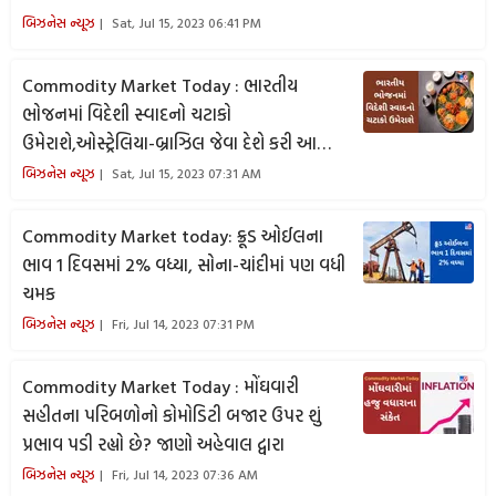
બિઝનેસ ન્યૂઝ
Sat, Jul 15, 2023 06:41 PM
Commodity Market Today : ભારતીય
ભોજનમાં વિદેશી સ્વાદનો ચટાકો
ઉમેરાશે,ઓસ્ટ્રેલિયા-બ્રાઝિલ જેવા દેશે કરી આ
પહેલ
બિઝનેસ ન્યૂઝ
Sat, Jul 15, 2023 07:31 AM
Commodity Market today: ક્રૂડ ઓઈલના
ભાવ 1 દિવસમાં 2% વધ્યા, સોના-ચાંદીમાં પણ વધી
ચમક
બિઝનેસ ન્યૂઝ
Fri, Jul 14, 2023 07:31 PM
Commodity Market Today : મોંઘવારી
સહીતના પરિબળોનો કોમોડિટી બજાર ઉપર શું
પ્રભાવ પડી રહ્યો છે? જાણો અહેવાલ દ્વારા
બિઝનેસ ન્યૂઝ
Fri, Jul 14, 2023 07:36 AM