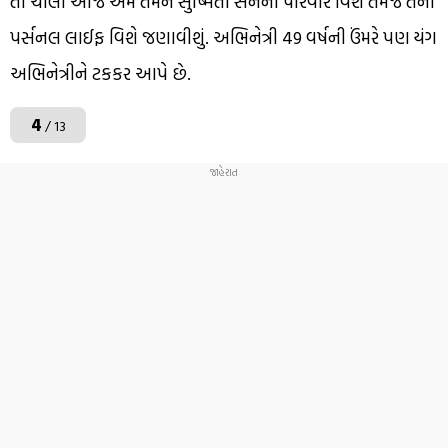
તો ચાલો આજે અમે તમને સુષ્મિતા સેનના પરિવાર વિશે તેમજ તેની
પર્સનલ લાઈફ વિશે જણાવીશું. અભિનેત્રી 49 વર્ષની ઉંમરે પણ યંગ
અભિનેત્રીને ટકકર આપે છે.
4
/ 13