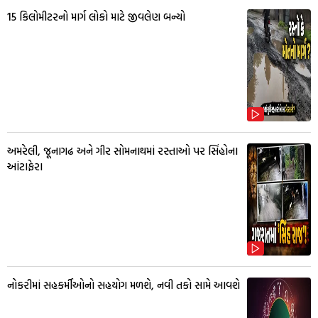
15 કિલોમીટરનો માર્ગ લોકો માટે જીવલેણ બન્યો
અમરેલી, જૂનાગઢ અને ગીર સોમનાથમાં રસ્તાઓ પર સિંહોના
આંટાફેરા
નોકરીમાં સહકર્મીઓનો સહયોગ મળશે, નવી તકો સામે આવશે