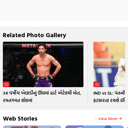
Related Photo Gallery
34 વર્ષીય ખેલાડીનું ઊંઘમાં હાર્ટ એટેકથી મોત,
IND vs SL: પંતની 
રમતગમત શોકમાં
ફટકારતા રચશે ઈત
Web Stories
View More