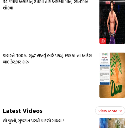
34 વર્ષીય ખેલાડીનું ઊંઘમાં હાર્ટ એટેકથી મોત, રમતગમત
શોકમાં
ડાબરને '100% શુદ્ધ' લખવું ભારે પડ્યું, FSSAI ના આદેશ
બાદ ફેરફાર શરુ
Latest Videos
View More
લો જુઓ, ગુજરાત પરથી વાદળો ગાયબ..!