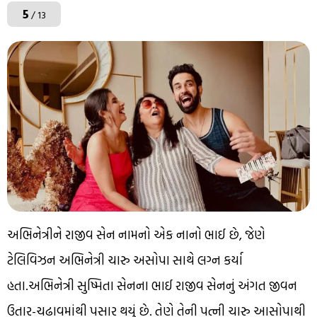
5
/ 13
અભિનેત્રીને રાજીવ સેન નામનો એક નાનો ભાઈ છે, જેણે
ટેલિવિઝન અભિનેત્રી ચારુ અસોપા સાથે લગ્ન કર્યા
હતા.અભિનેત્રી સુષ્મિતા સેનના ભાઈ રાજીવ સેનનું અંગત જીવન
ઉતાર-ચઢાવમાંથી પસાર થયું છે. તેણે તેની પત્ની ચારુ આસોપાથી