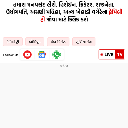
તમારા મનપસંદ હીરો, હિરોઈન, ક્રિકેટર, રાજનેતા,
ઉદ્યોગપતિ, અગ્રણી મહિલા, અન્ય ખેલાડી વગેરેના
ફેમિલી
ટ્રી
જોવા માટે ક્લિક કરો
ફેમિલી ટ્રી
બોલિવુડ
વેબ સિરીઝ
સુષ્મિતા સેન
LIVE
TV
Follow Us