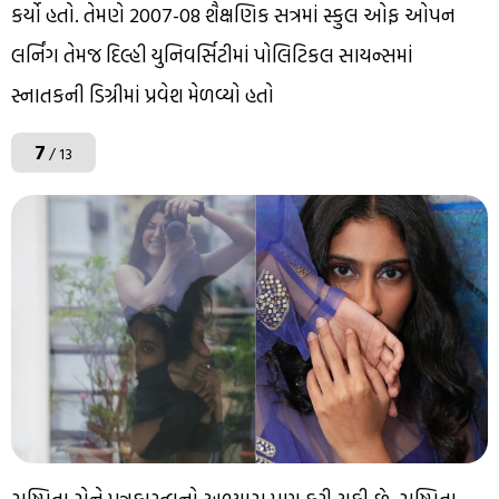
કર્યો હતો. તેમણે 2007-08 શૈક્ષણિક સત્રમાં સ્કુલ ઓફ ઓપન
લર્નિંગ તેમજ દિલ્હી યુનિવર્સિટીમાં પોલિટિકલ સાયન્સમાં
સ્નાતકની ડિગ્રીમાં પ્રવેશ મેળવ્યો હતો
7
/ 13