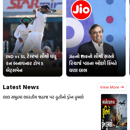
IND vs SL ટેસ્ટમાં સૌથી વધુ
Jioનો ₹198નો સૌથી સસ્તો
રન બનાવનાર ટોપ 5
રિચાર્જ પ્લાન! ઓછી કિંમતે
બેટ્સમેન
ઘણા લાભ
Latest News
View More
લાલ સમુદ્રમાં ભારતીય જહાજ પર હુતીનો ડ્રોન હુમલો