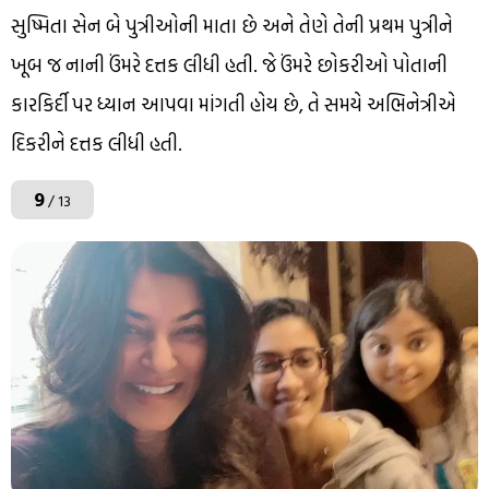
સુષ્મિતા સેન બે પુત્રીઓની માતા છે અને તેણે તેની પ્રથમ પુત્રીને
ખૂબ જ નાની ઉંમરે દત્તક લીધી હતી. જે ઉંમરે છોકરીઓ પોતાની
કારકિર્દી પર ધ્યાન આપવા માંગતી હોય છે, તે સમયે અભિનેત્રીએ
દિકરીને દત્તક લીધી હતી.
9
/ 13