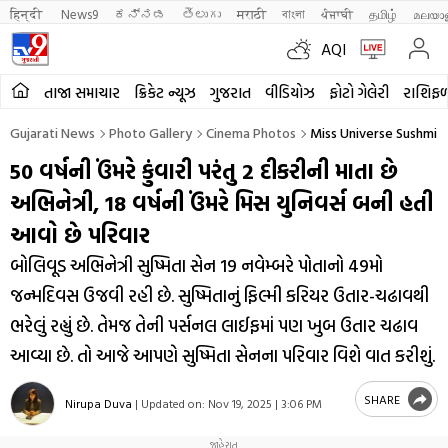
हिन्दी 
News9
ಕನ್ನಡ
తెలుగు
मराठी
বাংলা
ਪੰਜਾਬੀ
தமிழ்
മലയാ
AQI
તાજા સમાચાર
ક્રિકેટ ન્યૂઝ
ગુજરાત
વીડિયોઝ
ફોટો ગેલેરી
રાશિફ
Gujarati News
Photo Gallery
Cinema Photos
Miss Universe Sushmita
50 વર્ષની ઉંમરે કુંવારી પરંતુ 2 દીકરીની માતા છે
અભિનેત્રી, 18 વર્ષની ઉંમરે મિસ યુનિવર્સ બની હતી
આવો છે પરિવાર
બોલિવૂડ અભિનેત્રી સુષ્મિતા સેન 19 નવેમ્બરે પોતાનો 49મો
જન્મદિવસ ઉજવી રહી છે. સુષ્મિતાનું ફિલ્મી કરિયર ઉતાર-ચઢાવથી
ભરેલું રહ્યું છે. તેમજ તેની પર્સનલ લાઈફમાં પણ ખુબ ઉતાર ચઢાવ
આવ્યા છે. તો આજે આપણે સુષ્મિતા સેનના પરિવાર વિશે વાત કરીશું.
SHARE
Nirupa Duva
|
Updated on:
Nov 19, 2025 | 3:06 PM