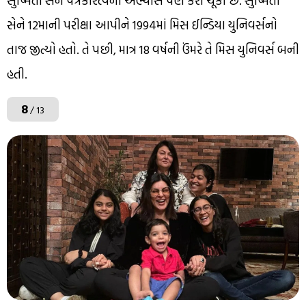
સુષ્મિતા સેને પત્રકારત્વનો અભ્યાસ પણ કરી ચૂકી છે. સુષ્મિતા
સેને 12માની પરીક્ષા આપીને 1994માં મિસ ઈન્ડિયા યુનિવર્સનો
તાજ જીત્યો હતો. તે પછી, માત્ર 18 વર્ષની ઉંમરે તે મિસ યુનિવર્સ બની
હતી.
8
/ 13