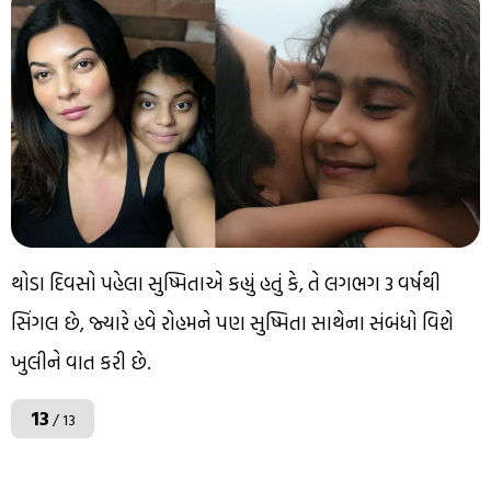
થોડા દિવસો પહેલા સુષ્મિતાએ કહ્યું હતું કે, તે લગભગ 3 વર્ષથી
સિંગલ છે, જ્યારે હવે રોહમને પણ સુષ્મિતા સાથેના સંબંધો વિશે
ખુલીને વાત કરી છે.
13
/ 13