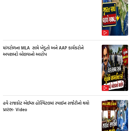
માંગરોળના MLA સામે ખેડૂતો અને AAP કાર્યકરોને
અપશબ્દો બોલવાનો આરોપ
હવે રાજકોટ એઈમ્સ હોસ્પિટલમાં સ્પાઈન સર્જરીનો થયો
પ્રારંભ- Video