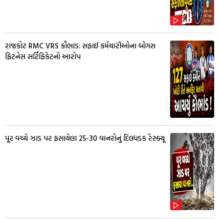
રાજકોટ RMC VRS કૌભાંડ: સફાઈ કર્મચારીઓના બોગસ
ફિટનેસ સર્ટિફિકેટનો આરોપ
પૂર વચ્ચે ઝાડ પર ફસાયેલા 25-30 વાનરોનું દિલધડક રેસ્ક્યૂ