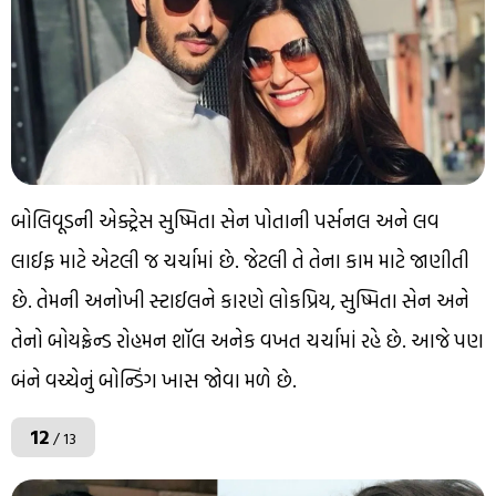
બોલિવૂડની એક્ટ્રેસ સુષ્મિતા સેન પોતાની પર્સનલ અને લવ
લાઈફ માટે એટલી જ ચર્ચામાં છે. જેટલી તે તેના કામ માટે જાણીતી
છે. તેમની અનોખી સ્ટાઈલને કારણે લોકપ્રિય, સુષ્મિતા સેન અને
તેનો બોયફ્રેન્ડ રોહમન શૉલ અનેક વખત ચર્ચામાં રહે છે. આજે પણ
બંને વચ્ચેનું બોન્ડિંગ ખાસ જોવા મળે છે.
12
/ 13