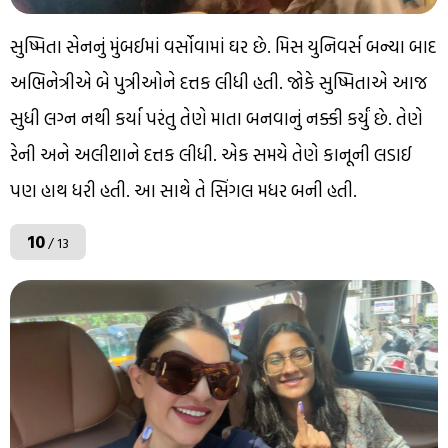
સુષ્મિતા સેનનું મુંબઈમાં વર્સોવામાં ઘર છે. મિસ યુનિવર્સ બન્યા બાદ
અભિનેત્રીએ બે પુત્રીઓને દત્તક લીધી હતી. જોકે સુષ્મિતાએ આજ
સુધી લગ્ન નથી કર્યા પરંતુ તેણે માતા બનવાનું નક્કી કર્યું છે. તેણે
રેની અને અલીશાને દત્તક લીધી. એક સમયે તેણે કાનૂની લડાઈ
પણ હાથ ધરી હતી. આ સાથે તે સિંગલ મધર બની હતી.
10
/ 13