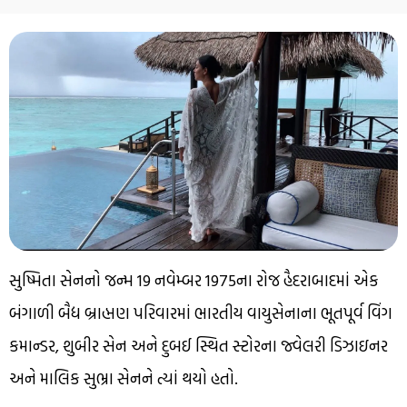
સુષ્મિતા સેનનો જન્મ 19 નવેમ્બર 1975ના રોજ હૈદરાબાદમાં એક
બંગાળી બૈદ્ય બ્રાહ્મણ પરિવારમાં ભારતીય વાયુસેનાના ભૂતપૂર્વ વિંગ
કમાન્ડર, શુબીર સેન અને દુબઈ સ્થિત સ્ટોરના જ્વેલરી ડિઝાઇનર
અને માલિક સુભ્રા સેનને ત્યાં થયો હતો.