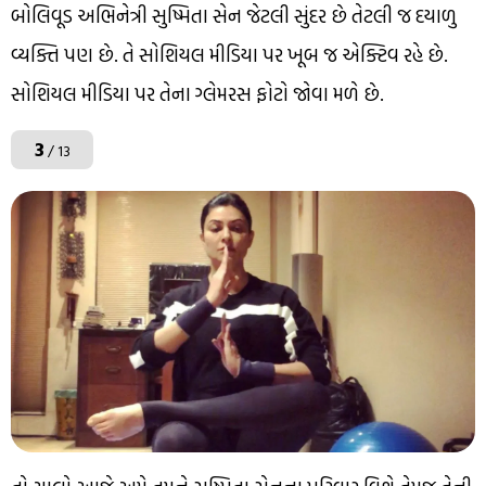
બોલિવૂડ અભિનેત્રી સુષ્મિતા સેન જેટલી સુંદર છે તેટલી જ દયાળુ
વ્યક્તિ પણ છે. તે સોશિયલ મીડિયા પર ખૂબ જ એક્ટિવ રહે છે.
સોશિયલ મીડિયા પર તેના ગ્લેમરસ ફોટો જોવા મળે છે.
3
/ 13