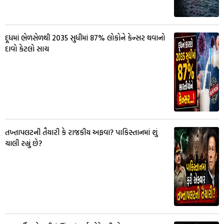
દૂધમાં ભેળસેળથી 2035 સુધીમાં 87% લોકોને કેન્સર થવાનો
દાવો કેટલો સાચ
તખ્તાપલટની તૈયારી કે રાજકીય અફવા? પાકિસ્તાનમાં શું
ચાલી રહ્યું છે?