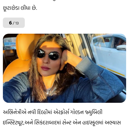
છૂટાછેડા લીધા છે.
6
/ 13
અભિનેત્રીએ નવી દિલ્હીમાં એરફોર્સ ગોલ્ડન જ્યુબિલી
ઇન્સ્ટિટ્યૂટ,અને સિકંદરાબાદમાં સેન્ટ એન હાઇસ્કૂલમાં અભ્યાસ