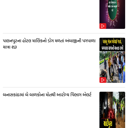
પાલનપુરના હોટલ માલિકનો ડોગ મળતાં અંબાજીની પગપાળા
યાત્રા શરૂ
બનાસકાંઠામાં બે બાળકોના મોતથી આરોગ્ય વિભાગ એલર્ટ