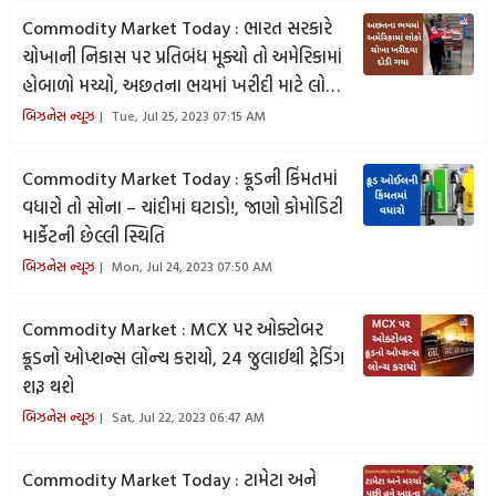
Commodity Market Today : ભારત સરકારે
ચોખાની નિકાસ પર પ્રતિબંધ મૂક્યો તો અમેરિકામાં
હોબાળો મચ્યો, અછતના ભયમાં ખરીદી માટે લોકો
માર્કેટ દોડી ગયા
બિઝનેસ ન્યૂઝ
Tue, Jul 25, 2023 07:15 AM
Commodity Market Today : ક્રૂડની કિંમતમાં
વધારો તો સોના – ચાંદીમાં ઘટાડો!, જાણો કોમોડિટી
માર્કેટની છેલ્લી સ્થિતિ
બિઝનેસ ન્યૂઝ
Mon, Jul 24, 2023 07:50 AM
Commodity Market : MCX પર ઓક્ટોબર
ક્રૂડનો ઓપ્શન્સ લોન્ચ કરાયો, 24 જુલાઈથી ટ્રેડિંગ
શરૂ થશે
બિઝનેસ ન્યૂઝ
Sat, Jul 22, 2023 06:47 AM
Commodity Market Today : ટામેટા અને