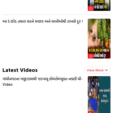
આ 5 છોડ તમારા ઘરને મચ્છર અને માખીઓથી રાખશે દૂર !
Latest Videos
View More
ગાંધીનગરના ગલુદણમાંથી ઝડપાયુ ભેળસેળયુક્ત નક્લી ઘી-
Video