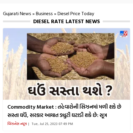
Gujarati News
»
Business
»
Diesel Price Today
DIESEL RATE LATEST NEWS
Commodity Market : તહેવારોની સિઝનમાં મળી શકે છે
સસ્તા ઘઉં, સરકાર આયાત ડ્યુટી ઘટાડી શકે છે: સૂત્ર
બિઝનેસ ન્યૂઝ
Tue, Jul 25, 2023 07:49 PM