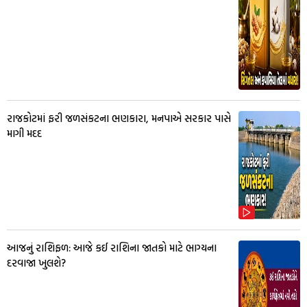
રાજકોટમાં ફરી જળસંકટના ભણકારા, મનપાએ સરકાર પાસે
માગી મદદ
આજનું રાશિફળ: આજે કઈ રાશિના જાતકો માટે ભાગ્યના
દરવાજા ખુલશે?