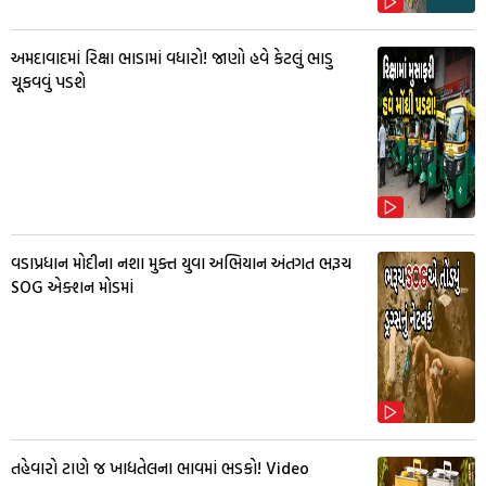
અમદાવાદમાં રિક્ષા ભાડામાં વધારો! જાણો હવે કેટલું ભાડુ
ચૂકવવું પડશે
વડાપ્રધાન મોદીના નશા મુક્ત યુવા અભિયાન અંતગત ભરૂચ
SOG એક્શન મોડમાં
તહેવારો ટાણે જ ખાદ્યતેલના ભાવમાં ભડકો! Video