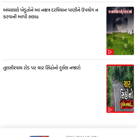
અંબાલાલે ખેડૂતોને આ નક્ષત્ર દરમિયાન પાણીને ઉપયોગ ન
કરવાની આપી સલાહ
તુલસીશ્યામ રોડ પર ચાર સિંહોનો દુર્લભ નજારો