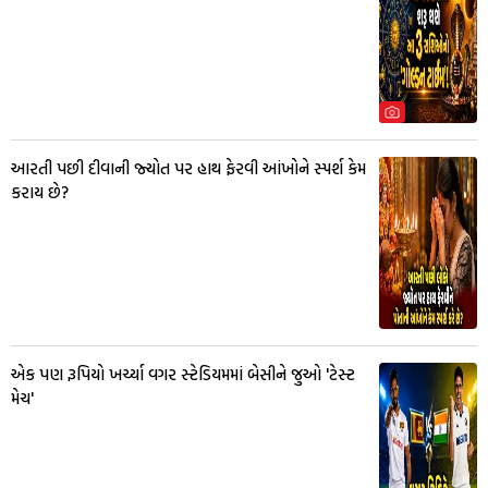
આરતી પછી દીવાની જ્યોત પર હાથ ફેરવી આંખોને સ્પર્શ કેમ
કરાય છે?
એક પણ રૂપિયો ખર્ચ્યા વગર સ્ટેડિયમમાં બેસીને જુઓ 'ટેસ્ટ
મેચ'