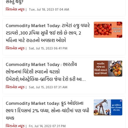
સસ્તુ થયું?
બિઝનેસ ન્યૂઝ
Tue, Jul 18, 2023 07:04 AM
Commodity Market Today: ટામેટાં હજુ વધારે
રડાવશે ,300 રૂપિયા સુધી જઈ શકે છે ભાવ, 2
મહિના માટે રાહતનો અવકાશ ઓછો
બિઝનેસ ન્યૂઝ
Sat, Jul 15, 2023 06:41 PM
Commodity Market Today : ભારતીય
ભોજનમાં વિદેશી સ્વાદનો ચટાકો
ઉમેરાશે,ઓસ્ટ્રેલિયા-બ્રાઝિલ જેવા દેશે કરી આ
પહેલ
બિઝનેસ ન્યૂઝ
Sat, Jul 15, 2023 07:31 AM
Commodity Market today: ક્રૂડ ઓઈલના
ભાવ 1 દિવસમાં 2% વધ્યા, સોના-ચાંદીમાં પણ વધી
ચમક
બિઝનેસ ન્યૂઝ
Fri, Jul 14, 2023 07:31 PM