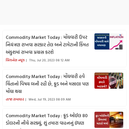
Commodity Market Today : મોંઘવારી ઉપર
નિયંત્રણ રાખવા સરકાર તેલ અને ટામેટાની કિંમત
અંકુશમાં રાખવા પ્રયાસ કરશે
બિઝનેસ ન્યૂઝ
Thu, Jul 20, 2023 08:12 AM
Commodity Market Today : મોંઘવારી હવે
ચિંતાનો વિષય બની રહી છે, ક્રૂડ અને મસાલા પણ
મોંઘા થયા
તાજા સમાચાર
Wed, Jul 19, 2023 08:09 AM
Commodity Market Today : ક્રૂડ ઓઈલ 80
ડોલરની નીચે સરક્યું, શું તમારા વાહનનું ઇંધણ