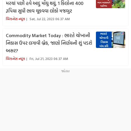
મરચાં પછી હવે આદુ મોંઘુ થયું, 1 કિલોના 400
રૂપિયા સુધી ભાવ ચૂકવવા લોકો મજબુર
બિઝનેસ ન્યૂઝ
Sat, Jul 22, 2023 06:37 AM
Commodity Market Today : ભારતે ચોખાની
નિકાસ ઉપર લગાવી બ્રેક, જાણો નિર્ણયની શું પડશે
અસર?
બિઝનેસ ન્યૂઝ
Fri, Jul 21, 2023 06:37 AM