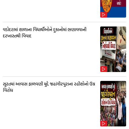
વડોદરામાં શાળાના વિદ્યાર્થીઓને દુકાનોમાં ભણાવવાની
દરખાસ્તથી વિવાદ
સુરતમાં આવાસ ફાળવણી મુદ્દે જહાંગીરપુરાના રહીશોનો ઉગ્ર
વિરોધ