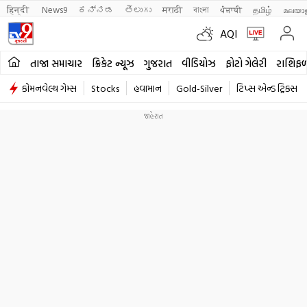
हिन्दी 
News9
ಕನ್ನಡ
తెలుగు
मराठी
বাংলা
ਪੰਜਾਬੀ
தமிழ்
മലയാ
AQI
તાજા સમાચાર
ક્રિકેટ ન્યૂઝ
ગુજરાત
વીડિયોઝ
ફોટો ગેલેરી
રાશિફ
કોમનવેલ્થ ગેમ્સ
Stocks
હવામાન
Gold-Silver
ટિપ્સ એન્ડ ટ્રિક્સ