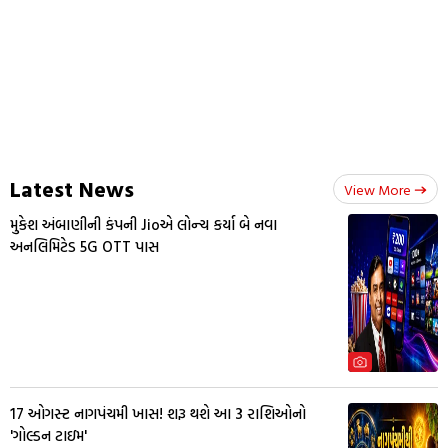
Latest News
View More
મુકેશ અંબાણીની કંપની Jioએ લોન્ચ કર્યા બે નવા
અનલિમિટેડ 5G OTT પાસ
17 ઓગસ્ટ નાગપંચમી ખાસ! શરૂ થશે આ 3 રાશિઓનો
'ગોલ્ડન ટાઇમ'