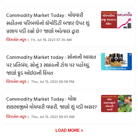
Commodity Market Today : મોંઘવારી
સહીતના પરિબળોનો કોમોડિટી બજાર ઉપર શું
પ્રભાવ પડી રહ્યો છે? જાણો અહેવાલ દ્વારા
બિઝનેસ ન્યૂઝ
Fri, Jul 14, 2023 07:36 AM
Commodity Market today : સોનાની આયાત
પર પ્રતિબંધ, સોનું 3 સપ્તાહની ટોચ પર પહોંચ્યું,
જાણો ક્રૂડ ઓઈલની કિંમત
બિઝનેસ ન્યૂઝ
Thu, Jul 13, 2023 08:58 PM
Commodity Market Today : મોંઘા
શાકભાજીએ મોંઘવારી વધારી, જાણો શું પડી અસર?
બિઝનેસ ન્યૂઝ
Thu, Jul 13, 2023 08:03 AM
LOAD MORE